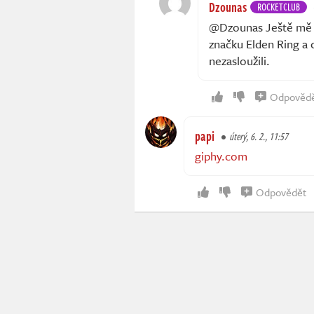
Dzounas
ROCKETCLUB
@Dzounas Ještě mě t
značku Elden Ring a 
nezasloužili.
Odpověd
papi
úterý, 6. 2., 11:57
giphy.com
Odpovědět