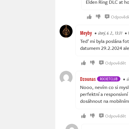
Elden Ring DLC at h
Odpověd
Meyby
úterý, 6. 2., 13:31
Teď mi byla poslána fo
datumem 29.2.2024 ale j
Odpovědět
Dzounas
ROCKETCLUB
út
Nooo, nevím co si mysl
perfektní a responsivní 
dosáhnout na mobilním
Odpovědět