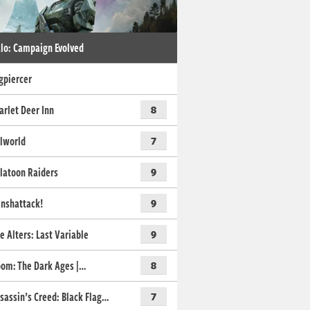
lo: Campaign Evolved
gpiercer
arlet Deer Inn
8
lworld
7
latoon Raiders
9
nshattack!
9
e Alters: Last Variable
9
om: The Dark Ages |…
8
sassin’s Creed: Black Flag…
7