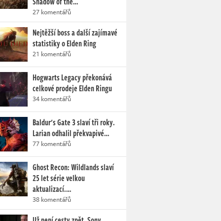
Shadow of the…
27 komentářů
Nejtěžší boss a další zajímavé
statistiky o Elden Ring
21 komentářů
Hogwarts Legacy překonává
celkové prodeje Elden Ringu
34 komentářů
Baldur's Gate 3 slaví tři roky.
Larian odhalil překvapivé…
77 komentářů
Ghost Recon: Wildlands slaví
25 let série velkou
aktualizací.…
38 komentářů
Už není cesty zpět. Sony