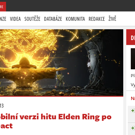
RE
NZE
VIDEA
SOUTĚŽE
DATABÁZE
KOMUNITA
REDAKCE
ŽIVĚ
D
P
Vy
N
:13
ilní verzi hitu Elden Ring po
act