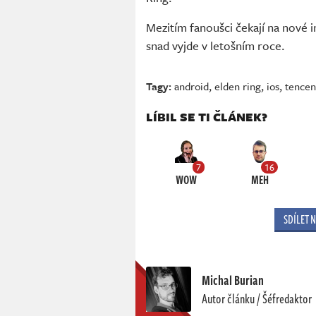
Mezitím fanoušci čekají na nové 
snad vyjde v letošním roce.
Tagy:
android
,
elden ring
,
ios
,
tencen
LÍBIL SE TI ČLÁNEK?
7
16
WOW
MEH
SDÍLET 
Michal Burian
Autor článku / Šéfredaktor