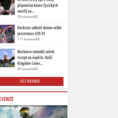
připomíná konec fyzických
nosičů na…
78 komentářů
Rockstar odhalil datum velké
prezentace GTA VI
111 komentářů
Warhorse nehodlá měnit
recept na úspěch. Další
Kingdom Come…
62 komentářů
VÍCE NOVINEK
ECENZE