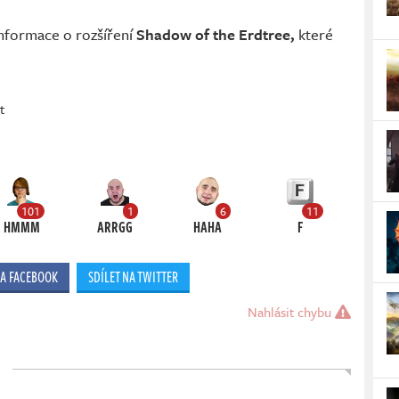
informace o rozšíření
Shadow of the Erdtree,
které
t
101
1
6
11
HMMM
ARRGG
HAHA
F
NA FACEBOOK
SDÍLET NA TWITTER
Nahlásit chybu