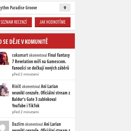
ythm Paradise Groove
9
SEZNAM RECENZÍ
JAK HODNOTÍME
O SE DĚJE V KOMUNITĚ
cukamart
Final Fantasy
okomentoval
7 Revelation míří na Gamescom.
Fanoušci se dočkají nových záběrů
před 2 minutami
RiniX
Ani Larian
okomentoval
neunikl cenzuře. Oficiální stream z
Baldur's Gate 3 zablokoval
YouTube i TikTok
před 2 minutami
Dazlirn
Ani Larian
okomentoval
neunikl cenzuře. Oficiální stream z