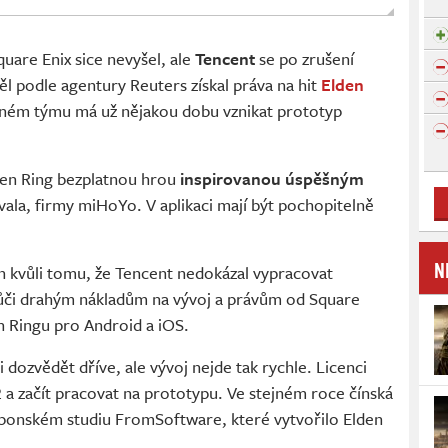
uare Enix sice nevyšel, ale
Tencent
se po zrušení
l podle agentury Reuters získal práva na hit
Elden
aném týmu má už nějakou dobu vznikat prototyp
den Ring bezplatnou hrou
inspirovanou úspěšným
vala, firmy miHoYo. V aplikaci mají být pochopitelně
N
n kvůli tomu, že Tencent nedokázal vypracovat
ůči drahým nákladům na vývoj a právům od Square
n Ringu pro Android a iOS.
 dozvědět dříve, ale vývoj nejde tak rychle. Licenci
 a začít pracovat na prototypu. Ve stejném roce čínská
aponském studiu FromSoftware, které vytvořilo Elden