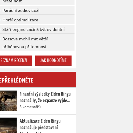
hratelnost
Parádní audiovizuál
Horší optimalizace
Stáří enginu začíná být evidentní
Bossové mohli mít větší
příběhovou přítomnost
SEZNAM RECENZÍ
JAK HODNOTÍME
EPŘEHLÉDNĚTE
Finanční výsledky Elden Ringu
naznačily, že expanze vyjde…
3 komentářů
Aktualizace Elden Ringu
naznačuje představení