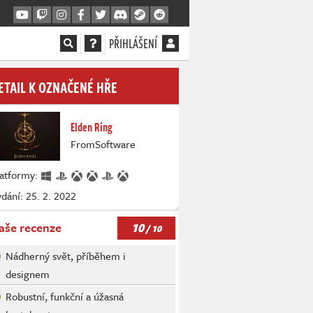
PŘIHLÁŠENÍ
ETAIL K OZNAČENÉ HŘE
Elden Ring
FromSoftware
latformy:
dání: 25. 2. 2022
10
aše recenze
/ 10
Nádherný svět, příběhem i
designem
Robustní, funkční a úžasná