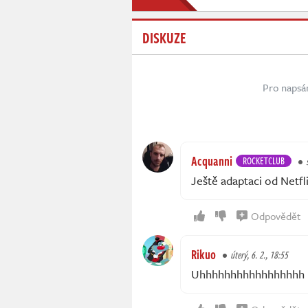
DISKUZE
Pro napsá
Acquanni
ROCKETCLUB
Ještě adaptaci od Netf
Odpovědět
Rikuo
úterý, 6. 2., 18:55
Uhhhhhhhhhhhhhhhhh