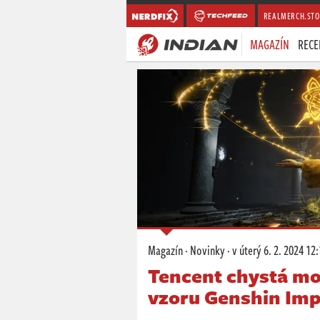
REALMERCH.STO
MAGAZÍN
RECE
Magazín
·
Novinky
·
v úterý
6. 2. 2024 12
Tencent chystá mob
vzoru Genshin Imp