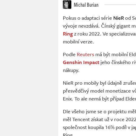
Michal Burian
Pokus o adaptaci série
NieR
od Sq
vývoje nevzdává. Čínský gigant mě
Ring
z roku 2022. Ve specializov
mobilní verze.
Podle
Reuters
má být mobilní El
Genshin Impact
jeho čínského ri
nákupy.
NieR pro mobily byl údajně zruše
přesvědčivý model monetizace v
Enix. To ale nemá být případ Elde
Dle všeho jsme se o projektu měli
měl Tencent získat už v roce 2022
společnost koupila 16% podíl v j
Ring.