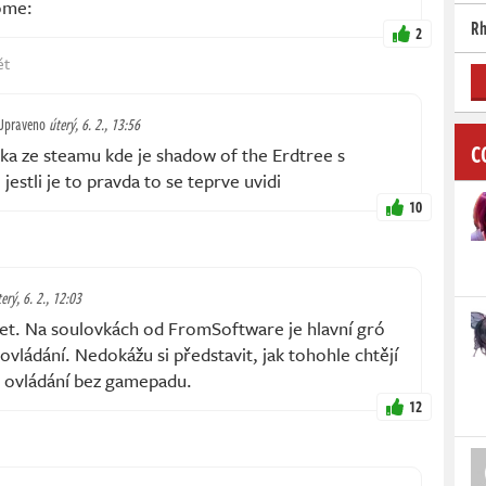
ome:
Rh
2
ět
Upraveno
úterý, 6. 2., 13:56
C
tka ze steamu kde je shadow of the Erdtree s
estli je to pravda to se teprve uvidi
10
erý, 6. 2., 12:03
et. Na soulovkách od FromSoftware je hlavní gró
ovládání. Nedokážu si představit, jak tohohle chtějí
 ovládání bez gamepadu.
12