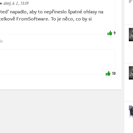
úterý, 6. 2., 13:59
eď napadlo, aby to nepřineslo špatné ohlasy na
celkově FromSoftware. To je něco, co by si
9
ět
10