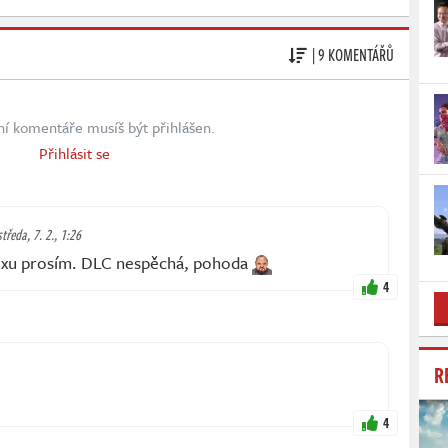
| 9 KOMENTÁŘŮ
ní komentáře musíš být přihlášen.
Přihlásit se
středa, 7. 2., 1:26
lixu prosím. DLC nespěchá, pohoda
4
R
4