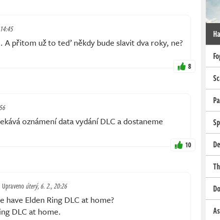
 14:45
Ha
 A přitom už to teď někdy bude slavit dva roky, ne?
Fo
8
Sc
Pa
:56
čekává oznámení data vydání DLC a dostaneme
Sp
De
10
Th
Upraveno
úterý, 6. 2., 20:26
Do
e have Elden Ring DLC at home?
As
ing DLC at home.