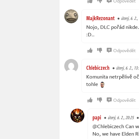
Odpovědět
MajkRezonant
úterý, 6. 2.,
Nojo, DLC pořád nikde..
:D..
Odpovědět
Chlebiczech
úterý, 6. 2., 13
Komunita netrpělivě o
tohle
Odpovědět
papi
úterý, 6. 2., 20:25
@Chlebiczech Can w
No, we have Elden R