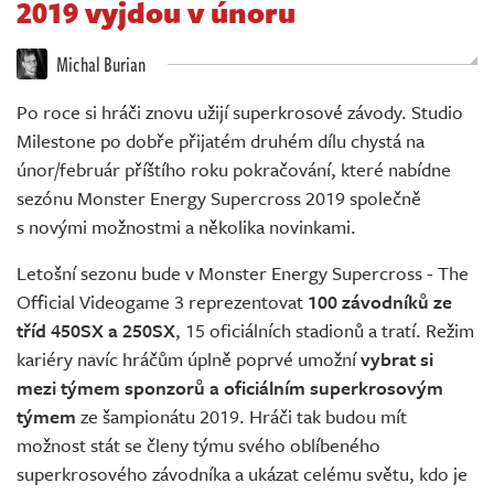
2019 vyjdou v únoru
Živě
Michal Burian
Po roce si hráči znovu užijí superkrosové závody. Studio
Milestone po dobře přijatém druhém dílu chystá na
únor/február příštího roku pokračování, které nabídne
sezónu Monster Energy Supercross 2019 společně
s novými možnostmi a několika novinkami.
Letošní sezonu bude v Monster Energy Supercross - The
Official Videogame 3 reprezentovat
100 závodníků ze
tříd 450SX a 250SX
, 15 oficiálních stadionů a tratí. Režim
kariéry navíc hráčům úplně poprvé umožní
vybrat si
mezi týmem sponzorů a oficiálním superkrosovým
týmem
ze šampionátu 2019. Hráči tak budou mít
možnost stát se členy týmu svého oblíbeného
superkrosového závodníka a ukázat celému světu, kdo je