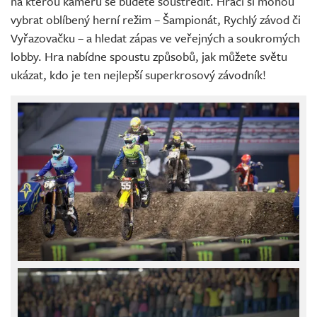
na kterou kameru se budete soustředit. Hráči si mohou
vybrat oblíbený herní režim – Šampionát, Rychlý závod či
Vyřazovačku – a hledat zápas ve veřejných a soukromých
lobby. Hra nabídne spoustu způsobů, jak můžete světu
ukázat, kdo je ten nejlepší superkrosový závodník!