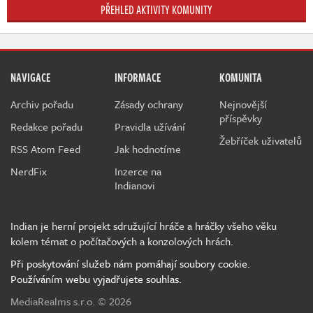
PŘEHLED AKTIVITY KOMUNITY
NAVIGACE
INFORMACE
KOMUNITA
Archiv pořadu
Zásady ochrany
Nejnovější
příspěvky
Redakce pořadu
Pravidla užívání
Žebříček uživatelů
RSS Atom Feed
Jak hodnotíme
NerdFix
Inzerce na
Indianovi
Indian je herní projekt sdružující hráče a hráčky všeho věku
kolem témat o počítačových a konzolových hrách.
Při poskytování služeb nám pomáhají soubory cookie.
Používáním webu vyjadřujete souhlas.
MediaRealms s.r.o.
© 2026