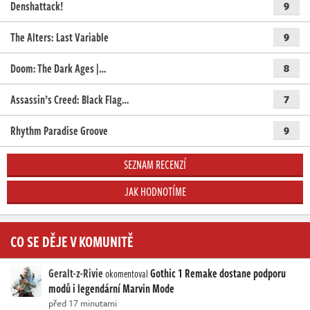
Denshattack!
9
The Alters: Last Variable
9
Doom: The Dark Ages |…
8
Assassin’s Creed: Black Flag…
7
Rhythm Paradise Groove
9
SEZNAM RECENZÍ
JAK HODNOTÍME
CO SE DĚJE V KOMUNITĚ
Geralt-z-Rivie
Gothic 1 Remake dostane podporu
okomentoval
modů i legendární Marvin Mode
před 17 minutami