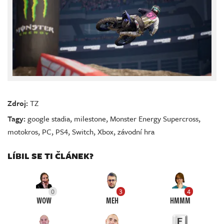
Zdroj:
TZ
Tagy:
google stadia
,
milestone
,
Monster Energy Supercross
,
motokros
,
PC
,
PS4
,
Switch
,
Xbox
,
závodní hra
LÍBIL SE TI ČLÁNEK?
0
3
4
WOW
MEH
HMMM