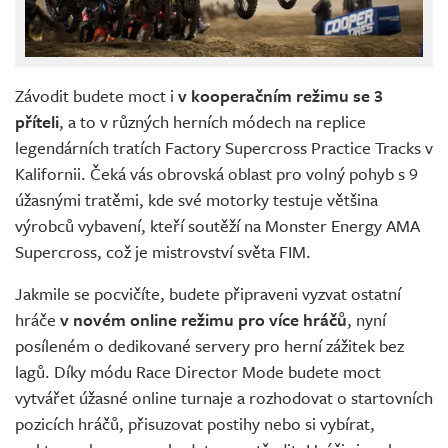
Závodit budete moct i
v kooperačním režimu se 3
příteli
, a to v různých herních módech na replice
legendárních tratích Factory Supercross Practice Tracks v
Kalifornii. Čeká vás obrovská oblast pro volný pohyb s 9
úžasnými tratěmi, kde své motorky testuje většina
výrobců vybavení, kteří soutěží na Monster Energy AMA
Supercross, což je mistrovství světa FIM.
Jakmile se pocvičíte, budete připraveni vyzvat ostatní
hráče
v novém online režimu pro více hráčů
, nyní
posíleném o dedikované servery pro herní zážitek bez
lagů. Díky módu Race Director Mode budete moct
vytvářet úžasné online turnaje a rozhodovat o startovních
pozicích hráčů, přisuzovat postihy nebo si vybírat,