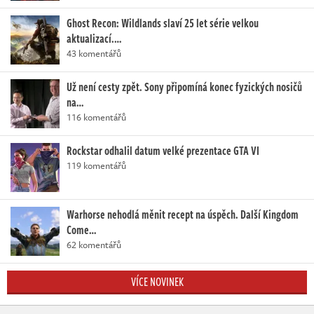
Ghost Recon: Wildlands slaví 25 let série velkou
aktualizací.…
43 komentářů
Už není cesty zpět. Sony připomíná konec fyzických nosičů
na…
116 komentářů
Rockstar odhalil datum velké prezentace GTA VI
119 komentářů
Warhorse nehodlá měnit recept na úspěch. Další Kingdom
Come…
62 komentářů
VÍCE NOVINEK