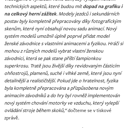
technických aspektů, které budou mít
dopad na grafiku i
na celkový herní zážitek
. Modely jezdců i sekundárních
postav byly kompletně přepracovány díky fotografickým
skenům, které nyní obsahují novou sadu animací. Nový
systém modelů umožnil úplně poprvé přidat model
ženské závodnice s vlastními animacemi a fyzikou. Hráči si
mohou z různých modelů vybrat vlastní ženskou
závodnici, která se pak stane příští šampionkou
superkrosu. Tratě jsou živější díky revidovaným částicím
ohňostrojů, plamenů, suché i vlhké země, které jsou nyní
detailnější a realističtější. Pokud jde o hratelnost, fyzika
byla kompletně přepracována a přizpůsobena novým
animacím závodníků a do hry byl rovněž implementován
nový systém chování motorky ve vzduchu, který vylepší
ovládání stroje během skoků,“
dočteme se v tiskové
zprávě.