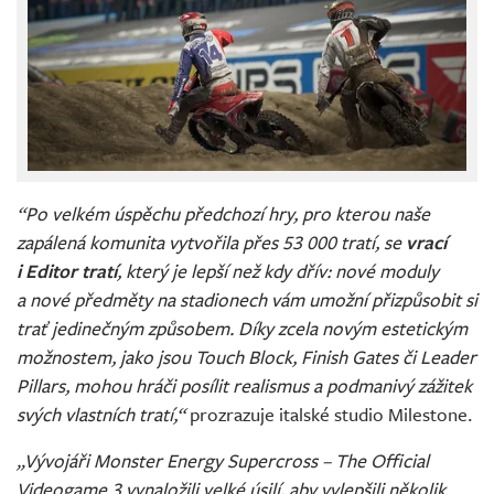
“Po velkém úspěchu předchozí hry, pro kterou naše
zapálená komunita vytvořila přes 53 000 tratí, se
vrací
i Editor tratí
, který je lepší než kdy dřív: nové moduly
a nové předměty na stadionech vám umožní přizpůsobit si
trať jedinečným způsobem. Díky zcela novým estetickým
možnostem, jako jsou Touch Block, Finish Gates či Leader
Pillars, mohou hráči posílit realismus a podmanivý zážitek
svých vlastních tratí,“
prozrazuje italské studio Milestone.
„Vývojáři Monster Energy Supercross – The Official
Videogame 3 vynaložili velké úsilí, aby vylepšili několik