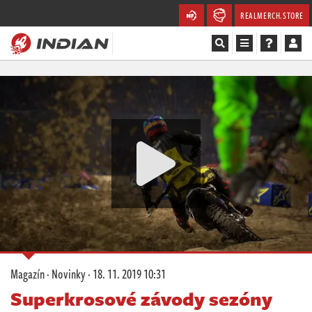
REALMERCH.STORE
Magazín
Recenze
Videa
Soutěže
Databáze
Komunita
Magazín
·
Novinky
·
18. 11. 2019 10:31
Redakce
Superkrosové závody sezóny