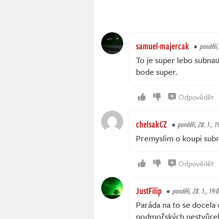
samuel-majercak
pondělí,
To je super lebo subnaut
bode super.
Odpovědět
chelsakCZ
pondělí, 28. 1., 1
Premyslim o koupi subna
Odpovědět
JustFilip
pondělí, 28. 1., 19:
Paráda na to se docela
podmořských nestvůrek