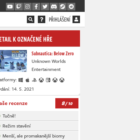
PŘIHLÁŠENÍ
ETAIL K OZNAČENÉ HŘE
Subnautica: Below Zero
Unknown Worlds
Entertainment
latformy:
dání: 14. 5. 2021
8
aše recenze
/ 10
Tučně!
Režim stavění
Menší, ale promakanější biomy