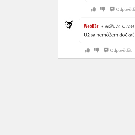
Odpověd
WebB3r
neděle, 27. 1., 13:44
Už sa nemôžem dočkať :
Odpovědět