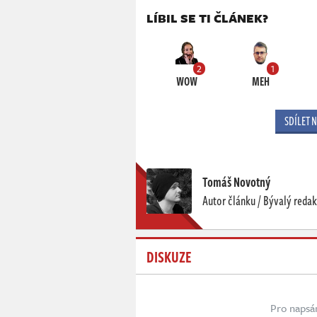
LÍBIL SE TI ČLÁNEK?
2
1
WOW
MEH
SDÍLET 
Tomáš Novotný
Autor článku / Bývalý redak
DISKUZE
Pro napsá