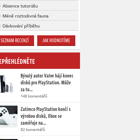
Absence tutoriálu
Méně roztodivná fauna
Dávkování příběhu
SEZNAM RECENZÍ
JAK HODNOTÍME
EPŘEHLÉDNĚTE
Bývalý autor Valve hájí konec
disků pro PlayStation. Může
za to…
148 komentářů
Zatímco PlayStation končí s
výrobou disků, Xbox se
zaměřuje na…
82 komentářů