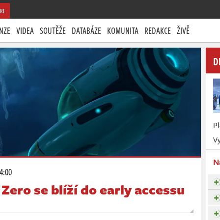
RE
NZE
VIDEA
SOUTĚŽE
DATABÁZE
KOMUNITA
REDAKCE
ŽIVĚ
D
P
Vy
N
14:00
Zero se blíží do early accessu