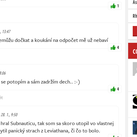
As
1
Rh
., 13:47
 nemůžu dočkat a koukání na odpočet mě už nebaví
4
C
8:06
k se potopím a sám zadržím dech.. :-)
4
ět
 28. 1., 9:50
ral Subnauticu, tak som sa skoro utopil vo vlastnej
til panický strach z Leviathana, či čo to bolo.