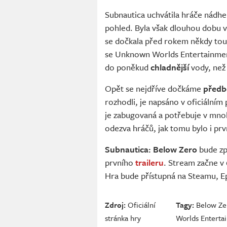
Subnautica uchvátila hráče nádhe
pohled. Byla však dlouhou dobu 
se dočkala před rokem někdy tout
se Unknown Worlds Entertainment
do poněkud
chladnější
vody, než
Opět se nejdříve dočkáme
předb
rozhodli, je napsáno v oficiálním
je zabugovaná a potřebuje v mno
odezva hráčů, jak tomu bylo i pr
Subnautica: Below Zero
bude zp
prvního
traileru
. Stream začne v
Hra bude přístupná na Steamu, E
Zdroj:
Oficiální
Tagy:
Below Ze
stránka hry
Worlds Enterta