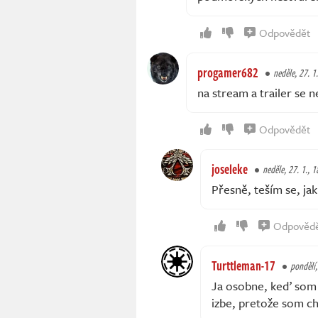
Odpovědět
progamer682
neděle, 27. 1
na stream a trailer se
Odpovědět
joseleke
neděle, 27. 1., 1
Přesně, teším se, ja
Odpověd
Turttleman-17
pondělí,
Ja osobne, keď som h
izbe, pretože som chy