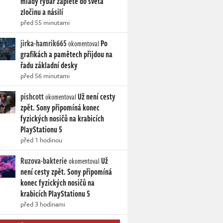
mladý rybář zaplete do světa
zločinu a násilí
před 55 minutami
jirka-hamrik665
Po
okomentoval
grafikách a pamětech přijdou na
řadu základní desky
před 56 minutami
pishcott
Už není cesty
okomentoval
zpět. Sony připomíná konec
fyzických nosičů na krabicích
PlayStationu 5
před 1 hodinou
Ruzova-bakterie
Už
okomentoval
není cesty zpět. Sony připomíná
konec fyzických nosičů na
krabicích PlayStationu 5
před 3 hodinami