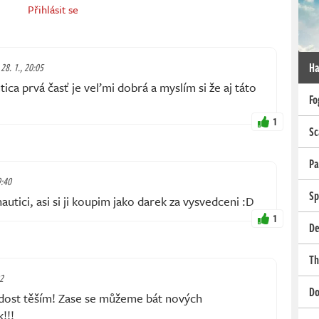
Přihlásit se
Ha
 28. 1., 20:05
ica prvá časť je veľmi dobrá a myslím si že aj táto
Fo
1
Sc
Pa
9:40
Sp
utici, asi si ji koupim jako darek za vysvedceni :D
1
De
Th
02
Do
 dost těším! Zase se můžeme bát nových
!!!