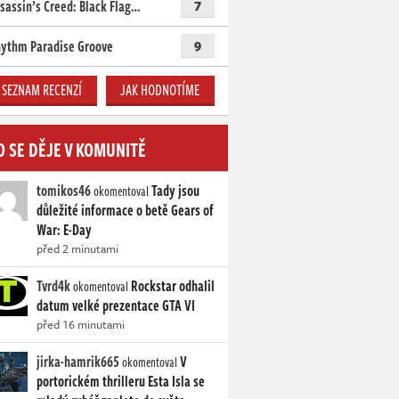
sassin’s Creed: Black Flag…
7
ythm Paradise Groove
9
SEZNAM RECENZÍ
JAK HODNOTÍME
O SE DĚJE V KOMUNITĚ
tomikos46
Tady jsou
okomentoval
důležité informace o betě Gears of
War: E-Day
před 2 minutami
Tvrd4k
Rockstar odhalil
okomentoval
datum velké prezentace GTA VI
před 16 minutami
jirka-hamrik665
V
okomentoval
portorickém thrilleru Esta Isla se