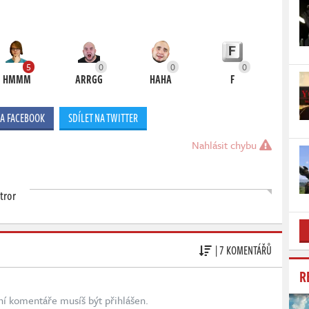
5
0
0
0
HMMM
ARRGG
HAHA
F
NA FACEBOOK
SDÍLET NA TWITTER
Nahlásit chybu
tror
| 7 KOMENTÁŘŮ
R
ní komentáře musíš být přihlášen.