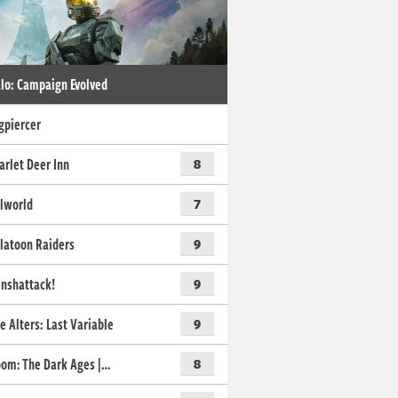
lo: Campaign Evolved
gpiercer
arlet Deer Inn
8
lworld
7
latoon Raiders
9
nshattack!
9
e Alters: Last Variable
9
om: The Dark Ages |…
8