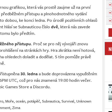
rnou grafikou, která vás prostě zaujme už na první
v předběžném přístupu a plnohodnotného vydání
o dobou, ke konci ledna. Po úrodě pozitivních ohlasů
 hlásí se Subnauticou číslo
dvě
, která nás zavede
 tomu bylo předtím.
ěžného přístupu
. Proč se pro něj vývojáři znovu
N
 prohlášení na stránkách hry. Hra zkrátka není hotová,
ha ohledech doladit a dodělat. S tím pomůže právě
vně.
řístupněna
30. ledna
a bude doprovázena vypuštěním
 6PM UTC, což pro nás znamená 19:00 hodin večer.
pic Games Store a Discordu.
ro
,
Moře
,
oceán
,
potápěč
,
Subnautica
,
Survival
,
Unknown
inment
,
Zima