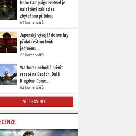
Halo: Campaign Evolved je
naleštěný základ se
zbytečnou přílohou
51 komentářů
Japonský vývojář do své hry
přidal češtinu kvůli
jedinému…
22 komentářů
Warhorse nehodlá měnit
recept na úspěch. Další
Kingdom Come…
62 komentářů
VÍCE NOVINEK
ECENZE