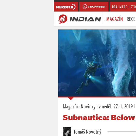
REALMERCH.STO
MAGAZÍN
RECE
Magazín
·
Novinky
·
v neděli
27. 1. 2019 
Subnautica: Below 
Tomáš Novotný