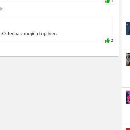
1
ět
O Jedna z mojích top hier.
2