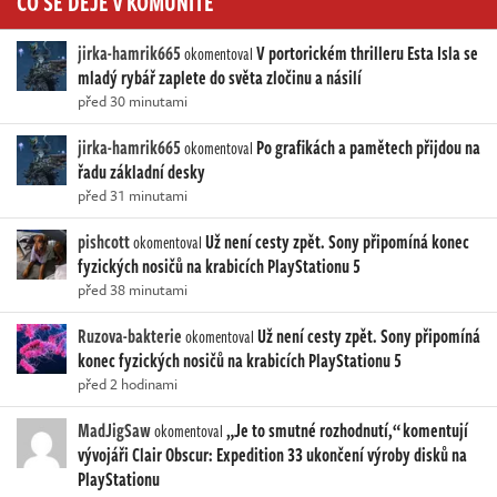
CO SE DĚJE V KOMUNITĚ
jirka-hamrik665
V portorickém thrilleru Esta Isla se
okomentoval
mladý rybář zaplete do světa zločinu a násilí
před 30 minutami
jirka-hamrik665
Po grafikách a pamětech přijdou na
okomentoval
řadu základní desky
před 31 minutami
pishcott
Už není cesty zpět. Sony připomíná konec
okomentoval
fyzických nosičů na krabicích PlayStationu 5
před 38 minutami
Ruzova-bakterie
Už není cesty zpět. Sony připomíná
okomentoval
konec fyzických nosičů na krabicích PlayStationu 5
před 2 hodinami
MadJigSaw
„Je to smutné rozhodnutí,“ komentují
okomentoval
vývojáři Clair Obscur: Expedition 33 ukončení výroby disků na
PlayStationu