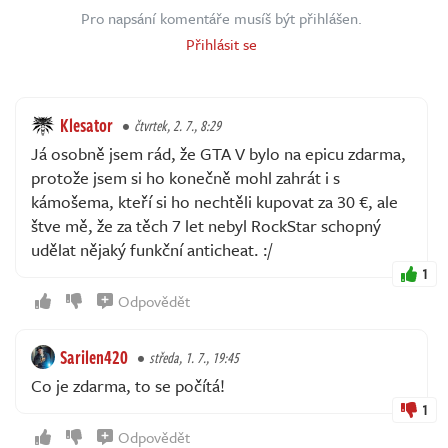
Pro napsání komentáře musíš být přihlášen.
Přihlásit se
Klesator
čtvrtek, 2. 7., 8:29
Já osobně jsem rád, že GTA V bylo na epicu zdarma,
protože jsem si ho konečně mohl zahrát i s
kámošema, kteří si ho nechtěli kupovat za 30 €, ale
štve mě, že za těch 7 let nebyl RockStar schopný
udělat nějaký funkční anticheat. :/
1
Odpovědět
Sarilen420
středa, 1. 7., 19:45
Co je zdarma, to se počítá!
1
Odpovědět