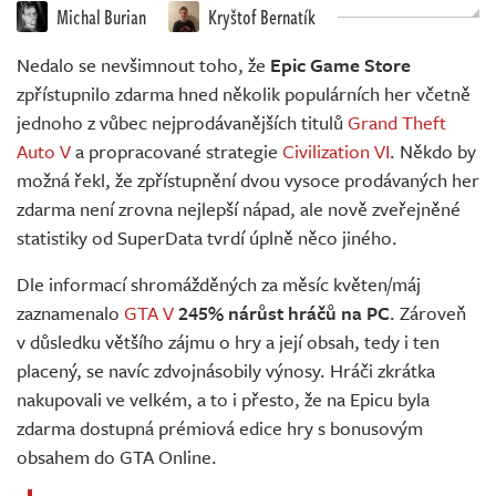
Živě
Michal Burian
Kryštof Bernatík
Nedalo se nevšimnout toho, že
Epic Game Store
zpřístupnilo zdarma hned několik populárních her včetně
jednoho z vůbec nejprodávanějších titulů
Grand Theft
Auto V
a propracované strategie
Civilization VI
. Někdo by
možná řekl, že zpřístupnění dvou vysoce prodávaných her
zdarma není zrovna nejlepší nápad, ale nově zveřejněné
statistiky od SuperData tvrdí úplně něco jiného.
Dle informací shromážděných za měsíc květen/máj
zaznamenalo
GTA V
245% nárůst hráčů na PC
. Zároveň
v důsledku většího zájmu o hry a její obsah, tedy i ten
placený, se navíc zdvojnásobily výnosy. Hráči zkrátka
nakupovali ve velkém, a to i přesto, že na Epicu byla
zdarma dostupná prémiová edice hry s bonusovým
obsahem do GTA Online.