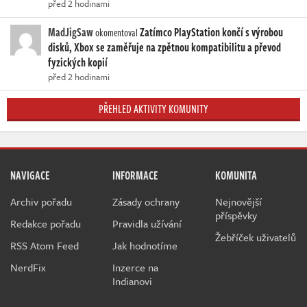
před 2 hodinami
MadJigSaw
Zatímco PlayStation končí s výrobou
okomentoval
disků, Xbox se zaměřuje na zpětnou kompatibilitu a převod
fyzických kopií
před 2 hodinami
PŘEHLED AKTIVITY KOMUNITY
NAVIGACE
INFORMACE
KOMUNITA
Archiv pořadu
Zásady ochrany
Nejnovější
příspěvky
Redakce pořadu
Pravidla užívání
Žebříček uživatelů
RSS Atom Feed
Jak hodnotíme
NerdFix
Inzerce na
Indianovi