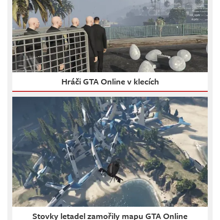
Hráči GTA Online v klecích
Stovky letadel zamořily mapu GTA Online