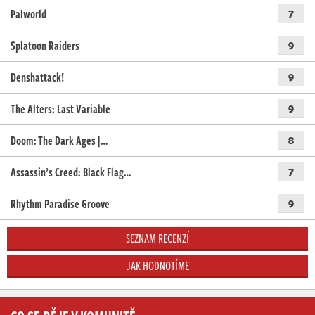
Palworld
7
Splatoon Raiders
9
Denshattack!
9
The Alters: Last Variable
9
Doom: The Dark Ages |…
8
Assassin’s Creed: Black Flag…
7
Rhythm Paradise Groove
9
SEZNAM RECENZÍ
JAK HODNOTÍME