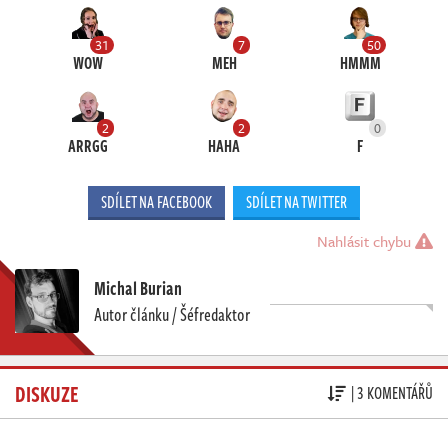
31
7
50
WOW
MEH
HMMM
2
2
0
ARRGG
HAHA
F
SDÍLET NA FACEBOOK
SDÍLET NA TWITTER
Nahlásit chybu
Michal Burian
Autor článku / Šéfredaktor
DISKUZE
| 3 KOMENTÁŘŮ