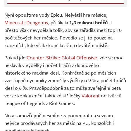
Nyní opouštíme vody Epicu. Největší hra měsíce,
Minecraft Dungeons
, přilákala
1,8 milionu hráčů
. I
přesto však nevydělala tolik, aby se zařadila mezi top 10
počítačových her měsíce. Povedlo se ji to pouze na
konzolích, kde však skončila až na devátém místě.
Pokud jde
Counter-Strike: Global Offensive
, zde se moc
neslavilo. Výdělky i počet hráčů z dubnového
historického maxima klesl. Konkrétně se po měsících
vzestupné dynamiky zmenšily výdělky o 9 % a počet hráčů
klesl o 6 %. Pravděpodobně za to může zveřejnění beta
verze konkurenční taktické střílečky
Valorant
od tvůrců
League of Legends z Riot Games.
No a samozřejmě nesmíme zapomenout na seznam
nejvíce prodávaných her za měsíc na PC, konzolích i
mobilních telefonech.