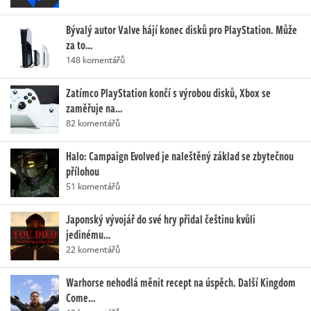
Bývalý autor Valve hájí konec disků pro PlayStation. Může
za to…
148 komentářů
Zatímco PlayStation končí s výrobou disků, Xbox se
zaměřuje na…
82 komentářů
Halo: Campaign Evolved je naleštěný základ se zbytečnou
přílohou
51 komentářů
Japonský vývojář do své hry přidal češtinu kvůli
jedinému…
22 komentářů
Warhorse nehodlá měnit recept na úspěch. Další Kingdom
Come…