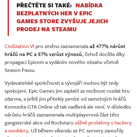
PŘEČTĚTE SI TAKÉ:
NABÍDKA
BEZPLATNÝCH HER V EPIC
GAMES STORE ZVYŠUJE JEJICH
PRODEJ NA STEAMU
Civilization VI
pro změnu zaznamenala
až 477% nárůst
hráčů na PC a 57% vzrůst výnosů
, čehož docílila díky
propagaci Epicem a vydáním nového obsahu včetně
Season Passu.
Vydavatelské společnosti a vývojáři mohou být tedy
spokojeni. Epic Games jim zaplatil za možnost rozdat hru
zdarma, a ještě jim přitekly peníze od samotných hráčů.
Komunita GTA Online už tak nadšená ale není. V důsledku
nárůstu hráčů zaznamenala multiplayerová část této
gangsterské akce od Rockstaru
vážné problémy s hackery
a moddery
. Už během víkendu se PC servery zamořily