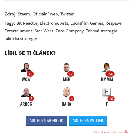
Zdroj:
Steam
,
Oficiální web
,
Twitter
Tagy:
Bit Reactor
,
Electronic Arts
,
Lucasfilm Games
,
Respawn
Entertainment
,
Star Wars: Zero Company
,
Tahová strategie
,
taktická strategie
LÍBIL SE TI ČLÁNEK?
15
12
156
WOW
MEH
HMMM
3
6
10
ARRGG
HAHA
F
SDÍLET NA FACEBOOK
SDÍLET NA TWITTER
Nahlásit chybu