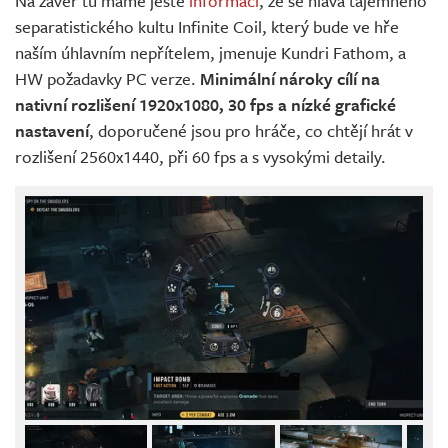
Na závěr tu máme ještě
informaci
, že se hlava tajemného
separatistického kultu Infinite Coil, který bude ve hře
naším úhlavním nepřítelem, jmenuje Kundri Fathom, a
HW požadavky PC verze.
Minimální nároky cílí na
nativní rozlišení 1920x1080, 30 fps a nízké grafické
nastavení
, doporučené jsou pro hráče, co chtějí hrát v
rozlišení 2560x1440, při 60 fps a s vysokými detaily.