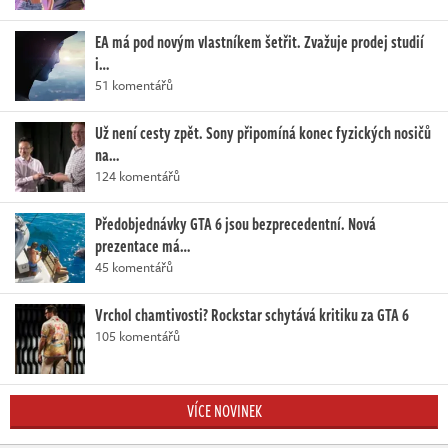
EA má pod novým vlastníkem šetřit. Zvažuje prodej studií
i…
51 komentářů
Už není cesty zpět. Sony připomíná konec fyzických nosičů
na…
124 komentářů
Předobjednávky GTA 6 jsou bezprecedentní. Nová
prezentace má…
45 komentářů
Vrchol chamtivosti? Rockstar schytává kritiku za GTA 6
105 komentářů
VÍCE NOVINEK