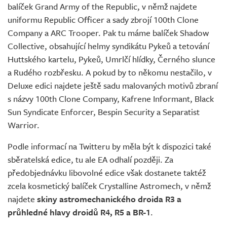
balíček Grand Army of the Republic, v němž najdete
uniformu Republic Officer a sady zbrojí 100th Clone
Company a ARC Trooper. Pak tu máme balíček Shadow
Collective, obsahující helmy syndikátu Pykeů a tetování
Huttského kartelu, Pykeů, Umrlčí hlídky, Černého slunce
a Rudého rozbřesku. A pokud by to někomu nestačilo, v
Deluxe edici najdete ještě sadu malovaných motivů zbraní
s názvy 100th Clone Company, Kafrene Informant, Black
Sun Syndicate Enforcer, Bespin Security a Separatist
Warrior.
Podle informací na Twitteru by měla být k dispozici také
sběratelská edice, tu ale EA odhalí později. Za
předobjednávku libovolné edice však dostanete taktéž
zcela kosmetický balíček Crystalline Astromech, v němž
najdete
skiny astromechanického droida R3 a
průhledné hlavy droidů R4, R5 a BR-1
.