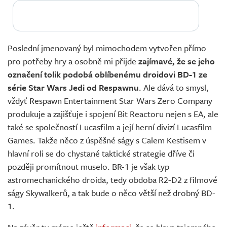
Poslední jmenovaný byl mimochodem vytvořen přímo
pro potřeby hry a osobně mi přijde
zajímavé, že se jeho
označení tolik podobá oblíbenému droidovi BD-1 ze
série Star Wars Jedi od Respawnu
. Ale dává to smysl,
vždyť Respawn Entertainment Star Wars Zero Company
produkuje a zajišťuje i spojení Bit Reactoru nejen s EA, ale
také se společností Lucasfilm a její herní divizí Lucasfilm
Games. Takže něco z úspěšné ságy s Calem Kestisem v
hlavní roli se do chystané taktické strategie dříve či
později promítnout muselo. BR-1 je však typ
astromechanického droida, tedy obdoba R2-D2 z filmové
ságy Skywalkerů, a tak bude o něco větší než drobný BD-
1.