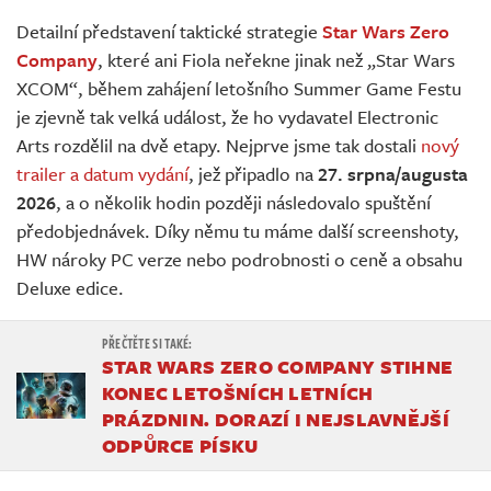
Živě
Detailní představení taktické strategie
Star Wars Zero
Company
, které ani Fiola neřekne jinak než „Star Wars
XCOM“, během zahájení letošního Summer Game Festu
je zjevně tak velká událost, že ho vydavatel Electronic
Arts rozdělil na dvě etapy. Nejprve jsme tak dostali
nový
trailer a datum vydání
, jež připadlo na
27. srpna/augusta
2026
, a o několik hodin později následovalo spuštění
předobjednávek. Díky němu tu máme další screenshoty,
HW nároky PC verze nebo podrobnosti o ceně a obsahu
Deluxe edice.
STAR WARS ZERO COMPANY STIHNE
KONEC LETOŠNÍCH LETNÍCH
PRÁZDNIN. DORAZÍ I NEJSLAVNĚJŠÍ
ODPŮRCE PÍSKU