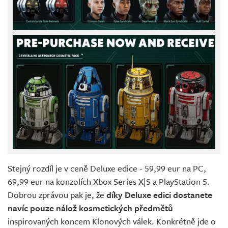
Stejný rozdíl je v ceně Deluxe edice - 59,99 eur na PC,
69,99 eur na konzolích Xbox Series X|S a PlayStation 5.
Dobrou zprávou pak je, že
díky Deluxe edici dostanete
navíc pouze nálož kosmetických předmětů
inspirovaných koncem Klonových válek. Konkrétně jde o