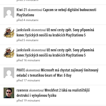
Kiwi-21
Capcom se nebojí digitální budoucnosti
okomentoval
PlayStationu
před 4 minutami
jankslavik
Už není cesty zpět. Sony připomíná
okomentoval
konec fyzických nosičů na krabicích PlayStationu 5
před 5 minutami
jankslavik
Už není cesty zpět. Sony připomíná
okomentoval
konec fyzických nosičů na krabicích PlayStationu 5
před 16 minutami
PHATE
Microsoft má chystat zajímavý limitovaný
okomentoval
ovladač s tematikou Gears of War: E-Day
před 17 minutami
rawneox
Wreckfest 2 láká na realističtější
okomentoval
destrukci i vylepšenou fyziku
před 19 minutami