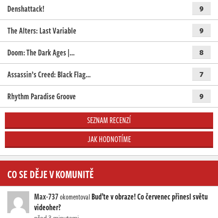
Denshattack!
9
The Alters: Last Variable
9
Doom: The Dark Ages |…
8
Assassin’s Creed: Black Flag…
7
Rhythm Paradise Groove
9
SEZNAM RECENZÍ
JAK HODNOTÍME
CO SE DĚJE V KOMUNITĚ
Max-737
Buďte v obraze! Co červenec přinesl světu
okomentoval
videoher?
před 3 minutami