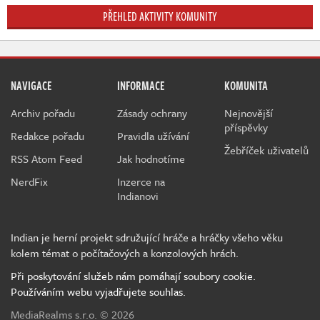
PŘEHLED AKTIVITY KOMUNITY
NAVIGACE
INFORMACE
KOMUNITA
Archiv pořadu
Zásady ochrany
Nejnovější
příspěvky
Redakce pořadu
Pravidla užívání
Žebříček uživatelů
RSS Atom Feed
Jak hodnotíme
NerdFix
Inzerce na
Indianovi
Indian je herní projekt sdružující hráče a hráčky všeho věku
kolem témat o počítačových a konzolových hrách.
Při poskytování služeb nám pomáhají soubory cookie.
Používáním webu vyjadřujete souhlas.
MediaRealms s.r.o.
© 2026