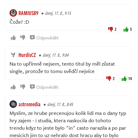
RAMIUS89
úterý, 17. 8., 9:15
Čože? :D
2
5
Odpovědět
HurdisCZ
úterý, 17. 8., 9:04
Na to upřímně nejsem, tento titul by měl zůstat
single, protože to tomu svědčí nejvíce
2
14
Odpovědět
astromedia
úterý, 17. 8., 8:45
Myslim, ze hrube precenujou kolik lidi ma o dany typ
hry zajem - i studia, ktera naskocila do tohoto
trendu kdyz to jeste bylo "in" casto narazila a po par
mesicich jim to uz nehralo dost hracu aby to bylo