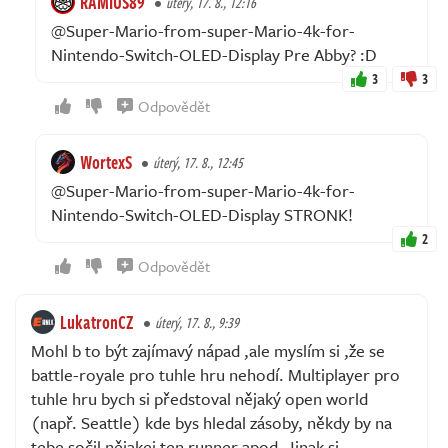
RAMIUS89
úterý, 17. 8., 12:16
@Super-Mario-from-super-Mario-4k-for-
Nintendo-Switch-OLED-Display Pre Abby? :D
3
3
Odpovědět
WortexS
úterý, 17. 8., 12:45
@Super-Mario-from-super-Mario-4k-for-
Nintendo-Switch-OLED-Display STRONK!
2
Odpovědět
LukatronCZ
úterý, 17. 8., 9:39
Mohl b to být zajímavý nápad ,ale myslím si ,že se
battle-royale pro tuhle hru nehodí. Multiplayer pro
tuhle hru bych si předstoval nějaký open world
(např. Seattle) kde bys hledal zásoby, někdy by na
tebe sočil nějakej ten runner apod. Jinak si