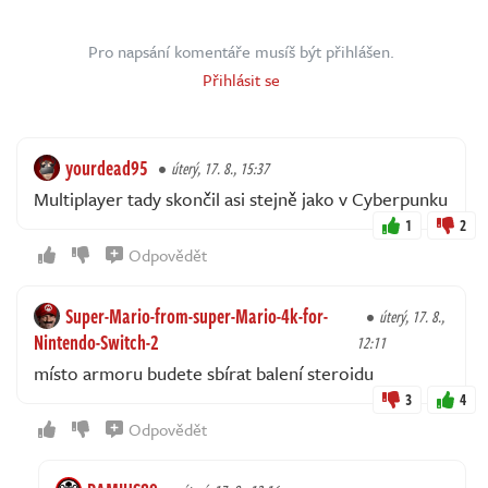
Pro napsání komentáře musíš být přihlášen.
Přihlásit se
yourdead95
úterý, 17. 8., 15:37
Multiplayer tady skončil asi stejně jako v Cyberpunku
1
2
Odpovědět
Super-Mario-from-super-Mario-4k-for-
úterý, 17. 8.,
Nintendo-Switch-2
12:11
místo armoru budete sbírat balení steroidu
3
4
Odpovědět