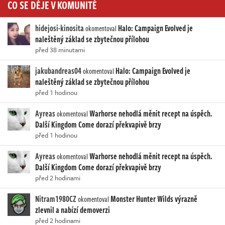
CO SE DĚJE V KOMUNITĚ
hidejosi-kinosita
Halo: Campaign Evolved je
okomentoval
naleštěný základ se zbytečnou přílohou
před 38 minutami
jakubandreas04
Halo: Campaign Evolved je
okomentoval
naleštěný základ se zbytečnou přílohou
před 1 hodinou
Ayreas
Warhorse nehodlá měnit recept na úspěch.
okomentoval
Další Kingdom Come dorazí překvapivě brzy
před 1 hodinou
Ayreas
Warhorse nehodlá měnit recept na úspěch.
okomentoval
Další Kingdom Come dorazí překvapivě brzy
před 2 hodinami
Nitram1980CZ
Monster Hunter Wilds výrazně
okomentoval
zlevnil a nabízí demoverzi
před 2 hodinami