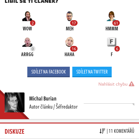
LÍBIL SE TI ČLÁNEK?
2
17
61
WOW
MEH
HMMM
0
16
6
ARRGG
HAHA
F
SDÍLET NA FACEBOOK
SDÍLET NA TWITTER
Nahlásit chybu
Michal Burian
Autor článku / Šéfredaktor
DISKUZE
| 11 KOMENTÁŘŮ