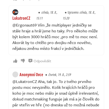
středa, 18. 8.,
Upraveno
středa, 18. 8.,
LukatronCZ
15:11
15:20
@Ergonaut69 Vím ,že multiplayer jedničky se
stále hraje a hrál jsme ho taky. Pro někoho může
být kolem 3000 hráčů moc ,pro mě to moc není.
Akorát by to chtělo pro dvojku něco nového,
nějakou změnu místo frakcí v jedničkách.
Odpovědět
Anonymní Ovce
čtvrtek, 19. 8., 2:59
@LukatronCZ Aha, tak jo. To z tvého prvního
postu moc nevyznělo. Kolik hrajících hráčů pro
koho je moc nebo málo je snad úplně irelevantní,
dokud matchmaking funguje jak má a je člověk do
pár vteřin ve hře (no dneska už to možná nebude