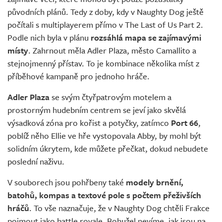
původních plánů. Tedy z doby, kdy v Naughty Dog ještě
počítali s multiplayerem přímo v The Last of Us Part 2.
Podle nich byla v plánu
rozsáhlá mapa se zajímavými
místy
. Zahrnout měla Adler Plaza, město Camallito a
stejnojmenný přístav. To je kombinace několika míst z
příběhové kampaně pro jednoho hráče.
Adler Plaza
se svým čtyřpatrovým motelem a
prostorným hudebním centrem se jeví jako skvělá
výsadková zóna pro kořist a potyčky, zatímco
Port 66
,
poblíž něho Ellie ve hře vystopovala Abby, by mohl být
solidním úkrytem, kde můžete přečkat, dokud nebudete
poslední naživu.
V souborech jsou pohřbeny také
modely brnění,
batohů, kompas a textové pole s počtem přeživších
hráčů
. To vše naznačuje, že v Naughty Dog chtěli Frakce
pojmout jako battle royale. Bohužel nevíme, jak jsou na