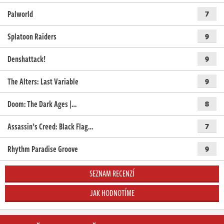
Palworld
7
Splatoon Raiders
9
Denshattack!
9
The Alters: Last Variable
9
Doom: The Dark Ages |…
8
Assassin’s Creed: Black Flag…
7
Rhythm Paradise Groove
9
SEZNAM RECENZÍ
JAK HODNOTÍME