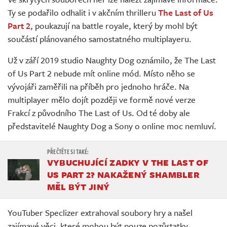
Živě
Ty se podařilo odhalit i v akčním thrilleru
The Last of Us
Part 2
, poukazují na battle royale, který by mohl být
součástí plánovaného samostatného multiplayeru.
Už v září 2019 studio Naughty Dog oznámilo, že The Last
of Us Part 2 nebude mít online mód. Místo něho se
vývojáři zaměřili na příběh pro jednoho hráče. Na
multiplayer mělo dojít později ve formě nové verze
Frakcí z původního The Last of Us. Od té doby ale
představitelé Naughty Dog a Sony o online moc nemluví.
VYBUCHUJÍCÍ ZADKY V THE LAST OF
US PART 2? NAKAŽENÝ SHAMBLER
MĚL BÝT JINÝ
YouTuber Speclizer extrahoval soubory hry a našel
zajímavé věci, které mohou být pouze pozůstatky