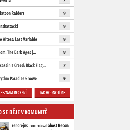
lworld
latoon Raiders
9
nshattack!
9
e Alters: Last Variable
9
om: The Dark Ages |…
8
sassin’s Creed: Black Flag…
7
ythm Paradise Groove
9
SEZNAM RECENZÍ
JAK HODNOTÍME
O SE DĚJE V KOMUNITĚ
renorejns
Ghost Recon:
okomentoval