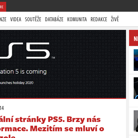
RE
NZE
VIDEA
SOUTĚŽE
DATABÁZE
KOMUNITA
REDAKCE
ŽIVĚ
N
:14
ální stránky PS5. Brzy nás
formace. Mezitím se mluví o
zole