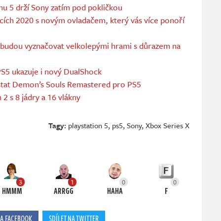
nu 5 drží Sony zatím pod pokličkou
ocích 2020 s novým ovladačem, který vás více ponoří
se budou vyznačovat velkolepými hrami s důrazem na
PS5 ukazuje i nový DualShock
stat Demon’s Souls Remastered pro PS5
 s 8 jádry a 16 vlákny
Tagy:
playstation 5
,
ps5
,
Sony
,
Xbox Series X
3
1
0
0
HMMM
ARRGG
HAHA
F
NA FACEBOOK
SDÍLET NA TWITTER