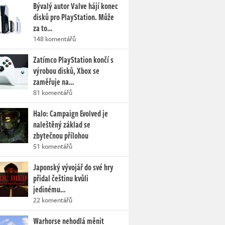
Bývalý autor Valve hájí konec
disků pro PlayStation. Může
za to…
148 komentářů
Zatímco PlayStation končí s
výrobou disků, Xbox se
zaměřuje na…
81 komentářů
Halo: Campaign Evolved je
naleštěný základ se
zbytečnou přílohou
51 komentářů
Japonský vývojář do své hry
přidal češtinu kvůli
jedinému…
22 komentářů
Warhorse nehodlá měnit