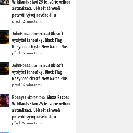
Wildlands slaví 25 let série velkou
aktualizací. Ubisoft zároveň
potvrdil vývoj nového dílu
před 12 minutami
JohnHonza
Ubisoft
okomentoval
vyslyšel fanoušky. Black Flag
Resynced chystá New Game Plus
před 15 minutami
JohnHonza
Ubisoft
okomentoval
vyslyšel fanoušky. Black Flag
Resynced chystá New Game Plus
před 16 minutami
Ronnyss
Ghost Recon:
okomentoval
Wildlands slaví 25 let série velkou
aktualizací. Ubisoft zároveň
potvrdil vývoj nového dílu
před 26 minutami