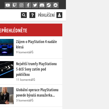
PŘIHLÁŠENÍ
EPŘEHLÉDNĚTE
Zájem o PlayStation 4 nadále
klesá
9 komentářů
Největší trumfy PlayStationu
5 drží Sony zatím pod
pokličkou
11 komentářů
Globální operace PlayStationu
povede bývalá manažerka…
3 komentářů