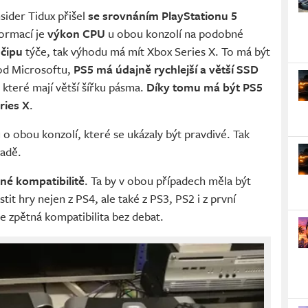
sider Tidux přišel
se srovnáním PlayStationu 5
formací je
výkon CPU
u obou konzolí na podobné
 čipu
týče, tak výhodu má mít Xbox Series X. To má být
od Microsoftu,
PS5 má údajně rychlejší a větší SSD
, které mají větší šířku pásma.
Díky tomu má být PS5
ries X
.
ů o obou konzolí, které se ukázaly být pravdivé. Tak
padě.
né kompatibilitě
. Ta by v obou případech měla být
tit hry nejen z PS4, ale také z PS3, PS2 i z první
e zpětná kompatibilita bez debat.