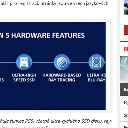
ulář pro registraci. Stránky jsou ve všech jazykových
R
Ha
Fo
Sc
ňuje funkce PS5, včetně ultra-rychlého SSD disku, ray-