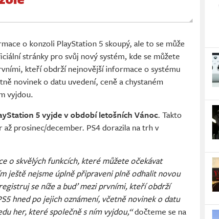
rmace o konzoli PlayStation 5 skoupý, ale to se může
ficiální stránky pro svůj nový systém, kde se můžete
prvními, kteří obdrží nejnovější informace o systému
etně novinek o datu uvedení, ceně a chystaném
ím vyjdou.
ayStation 5 vyjde v období letošních Vánoc
. Takto
r až prosinec/december. PS4 dorazila na trh v
ce o skvělých funkcích, které můžete očekávat
ím ještě nejsme úplně připraveni plně odhalit novou
egistruj se níže a buď mezi prvními, kteří obdrží
S5 hned po jejich oznámení, včetně novinek o datu
du her, které společně s ním vyjdou,“
dočteme se na