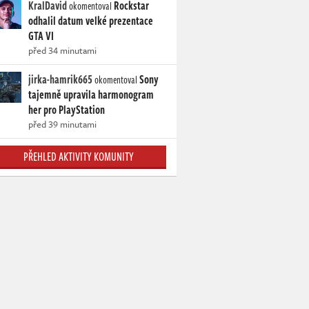
KralDavid
Rockstar
okomentoval
odhalil datum velké prezentace
GTA VI
před 34 minutami
jirka-hamrik665
Sony
okomentoval
tajemně upravila harmonogram
her pro PlayStation
před 39 minutami
PŘEHLED AKTIVITY KOMUNITY