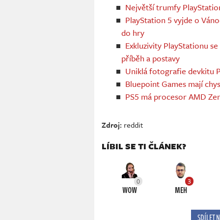
Největší trumfy PlayStatio
PlayStation 5 vyjde o Ván
do hry
Exkluzivity PlayStationu 
příběh a postavy
Uniklá fotografie devkitu 
Bluepoint Games mají chy
PS5 má procesor AMD Zen 2
Zdroj:
reddit
LÍBIL SE TI ČLÁNEK?
0
3
WOW
MEH
SDÍLET 