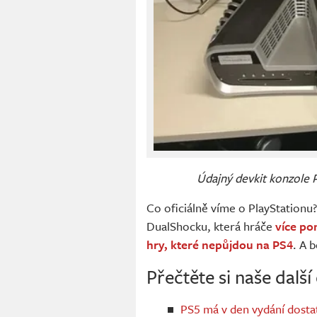
Údajný devkit konzole P
Co oficiálně víme o PlayStationu
DualShocku, která hráče
více po
hry, které nepůjdou na PS4
. A 
Přečtěte si naše další
PS5 má v den vydání dostat 