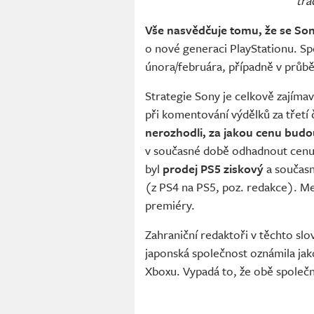
tra
Vše nasvědčuje tomu, že se So
o nové generaci PlayStationu. Sp
února/februára, případně v průbě
Strategie Sony je celkově zajímav
při komentování výdělků za třetí 
nerozhodli, za jakou cenu bud
v současné době odhadnout cenu. 
byl
prodej PS5 ziskový
a součas
(z PS4 na PS5, poz. redakce). Mez
premiéry.
Zahraniční redaktoři v těchto sl
japonská společnost oznámila jako
Xboxu. Vypadá to, že obě společn