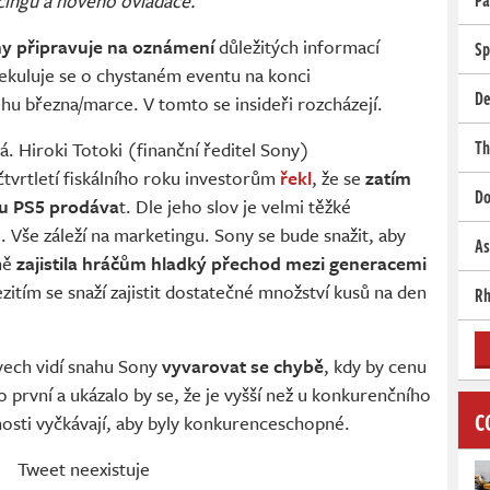
cingu a nového ovladače.
Pa
ny připravuje na oznámení
důležitých informací
Sp
ekuluje se o chystaném eventu na konci
De
hu března/marce. V tomto se insideři rozcházejí.
Th
á. Hiroki Totoki (finanční ředitel Sony)
čtvrtletí fiskálního roku investorům
řekl
, že se
zatím
Do
ou PS5 prodáva
t. Dle jeho slov je velmi těžké
Vše záleží na marketingu. Sony se bude snažit, aby
As
ně
zajistila hráčům hladký přechod mezi generacemi
itím se snaží zajistit dostatečné množství kusů na den
Rh
ovech vidí snahu Sony
vyvarovat se chybě
, kdy by cenu
 první a ukázalo by se, že je vyšší než u konkurenčního
C
osti vyčkávají, aby byly konkurenceschopné.
Tweet neexistuje