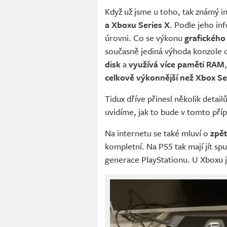
Když už jsme u toho, tak známý in
a Xboxu Series X
. Podle jeho in
úrovni. Co se výkonu
grafického
současně jediná výhoda konzole 
disk
a
využívá více paměti RAM
celkově výkonnější než Xbox Se
Tidux dříve přinesl několik detail
uvidíme, jak to bude v tomto pří
Na internetu se také mluví o
zpět
kompletní. Na PS5 tak mají jít spus
generace PlayStationu. U Xboxu j