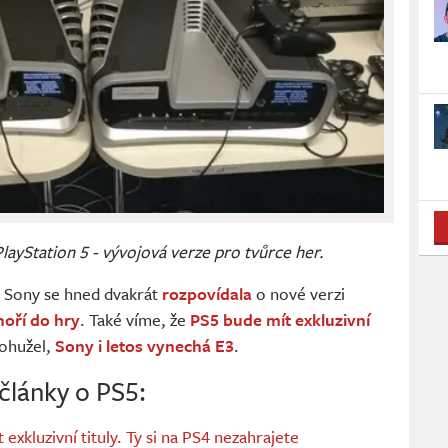
layStation 5 - vývojová verze pro tvůrce her.
? Sony se hned dvakrát
rozpovídala
o nové verzi
noří do hry
. Také víme, že
PS5 bude mít exkluzivní
bohužel,
Sony i letos vynechá E3
.
 články o PS5:
exkluzivní tituly. Ty si na PS4 nezahrajete