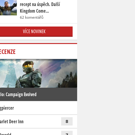
recept na úspěch. Další
Kingdom Come…
62 komentářů
VÍCE NOVINEK
ECENZE
lo: Campaign Evolved
gpiercer
arlet Deer Inn
8
7