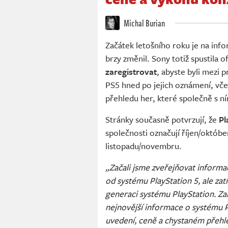
Michal Burian
Začátek letošního roku je na info
brzy změnil. Sony totiž spustila o
zaregistrovat
, abyste byli mezi 
PS5 hned po jejich oznámení, vč
přehledu her, které společně s n
Stránky současně potvrzují, že
Pl
společnosti označují říjen/októbe
listopadu/novembru.
„Začali jsme zveřejňovat informa
od systému PlayStation 5, ale zat
generaci systému PlayStation. Zar
nejnovější informace o systému P
uvedení, ceně a chystaném přehle