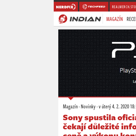
REALMERCH.STO
MAGAZÍN
RECE
Magazín
·
Novinky
·
v úterý
4. 2. 2020 18
Sony spustila ofici
čekají důležité in
ceně a výkonu kon