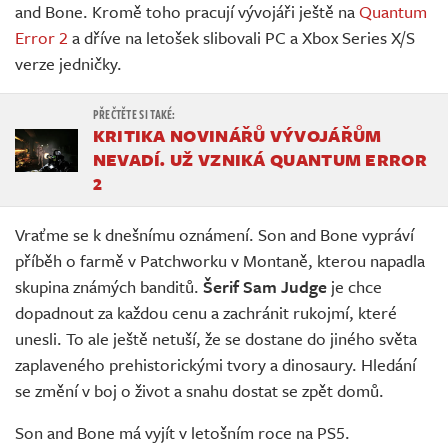
and Bone. Kromě toho pracují vývojáři ještě na
Quantum
Error 2
a dříve na letošek slibovali PC a Xbox Series X/S
verze jedničky.
KRITIKA NOVINÁŘŮ VÝVOJÁŘŮM
NEVADÍ. UŽ VZNIKÁ QUANTUM ERROR
2
Vraťme se k dnešnímu oznámení. Son and Bone vypráví
příběh o farmě v Patchworku v Montaně, kterou napadla
skupina známých banditů.
Šerif Sam Judge
je chce
dopadnout za každou cenu a zachránit rukojmí, které
unesli. To ale ještě netuší, že se dostane do jiného světa
zaplaveného prehistorickými tvory a dinosaury. Hledání
se změní v boj o život a snahu dostat se zpět domů.
Son and Bone má vyjít v letošním roce na PS5.