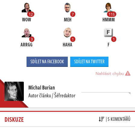
12
7
115
WOW
MEH
HMMM
3
1
1
ARRGG
HAHA
F
SDÍLET NA FACEBOOK
SDÍLET NA TWITTER
Nahlásit chybu
Michal Burian
Autor článku / Šéfredaktor
DISKUZE
| 5 KOMENTÁŘŮ