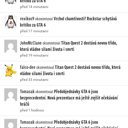
kritiku za GTA 6
před 14 minutami
rexikos9
Vrchol chamtivosti? Rockstar schytává
okomentoval
kritiku za GTA 6
před 17 minutami
JohnMcClane
Titan Quest 2 dostává novou třídu,
okomentoval
která vládne silami života i smrti
před 19 minutami
falco-dee
Titan Quest 2 dostává novou třídu, která
okomentoval
vládne silami života i smrti
před 33 minutami
Tomasak
Předobjednávky GTA 6 jsou
okomentoval
bezprecedentní. Nová prezentace má ještě zvýšit očekávání
hráčů
před 1 hodinou
Tomasak
Předobjednávky GTA 6 jsou
okomentoval