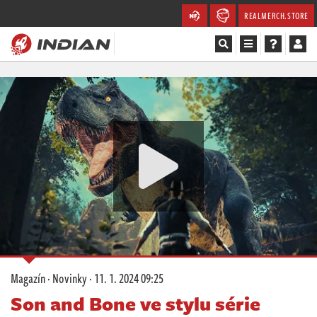
REALMERCH.STORE
Magazín
Recenze
Videa
Soutěže
Databáze
Komunita
Magazín
·
Novinky
·
11. 1. 2024 09:25
Redakce
Son and Bone ve stylu série