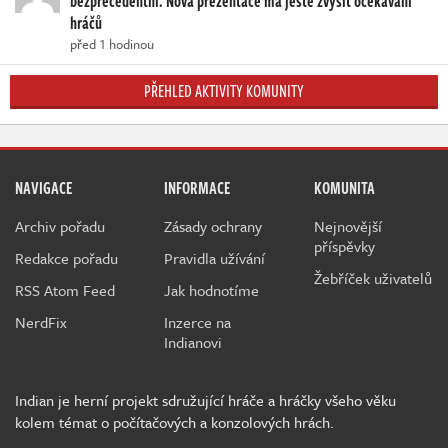
bezprecedentní. Nová prezentace má ještě zvýšit očekávání
hráčů
před 1 hodinou
PŘEHLED AKTIVITY KOMUNITY
NAVIGACE
INFORMACE
KOMUNITA
Archiv pořadu
Zásady ochrany
Nejnovější
příspěvky
Redakce pořadu
Pravidla užívání
Žebříček uživatelů
RSS Atom Feed
Jak hodnotíme
NerdFix
Inzerce na
Indianovi
Indian je herní projekt sdružující hráče a hráčky všeho věku
kolem témat o počítačových a konzolových hrách.