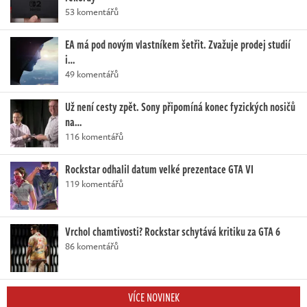
53 komentářů
EA má pod novým vlastníkem šetřit. Zvažuje prodej studií
i…
49 komentářů
Už není cesty zpět. Sony připomíná konec fyzických nosičů
na…
116 komentářů
Rockstar odhalil datum velké prezentace GTA VI
119 komentářů
Vrchol chamtivosti? Rockstar schytává kritiku za GTA 6
86 komentářů
VÍCE NOVINEK