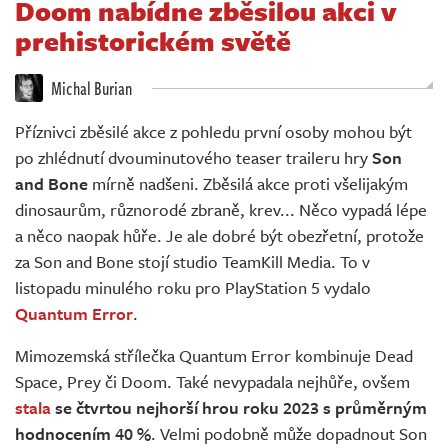
Doom nabídne zběsilou akci v
Živě
prehistorickém světě
Michal Burian
Příznivci zběsilé akce z pohledu první osoby mohou být
po zhlédnutí dvouminutového teaser traileru hry
Son
and Bone
mírně nadšeni. Zběsilá akce proti všelijakým
dinosaurům, různorodé zbraně, krev... Něco vypadá lépe
a něco naopak hůře. Je ale dobré být obezřetní, protože
za Son and Bone stojí studio TeamKill Media. To v
listopadu minulého roku pro PlayStation 5 vydalo
Quantum Error
.
Mimozemská střílečka Quantum Error kombinuje Dead
Space, Prey či Doom. Také nevypadala nejhůře, ovšem
stala
se čtvrtou nejhorší hrou roku 2023 s průměrným
hodnocením 40 %
. Velmi podobně může dopadnout Son