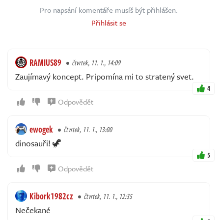
Pro napsání komentáře musíš být přihlášen.
Přihlásit se
RAMIUS89
čtvrtek, 11. 1., 14:09
Zaujímavý koncept. Pripomína mi to stratený svet.
4
Odpovědět
ewogek
čtvrtek, 11. 1., 13:00
dinosauři! 🦖
5
Odpovědět
Kibork1982cz
čtvrtek, 11. 1., 12:35
Nečekané