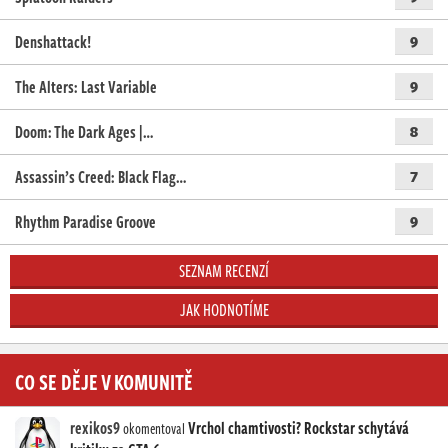
Denshattack!
9
The Alters: Last Variable
9
Doom: The Dark Ages |…
8
Assassin’s Creed: Black Flag…
7
Rhythm Paradise Groove
9
SEZNAM RECENZÍ
JAK HODNOTÍME
CO SE DĚJE V KOMUNITĚ
rexikos9
Vrchol chamtivosti? Rockstar schytává
okomentoval