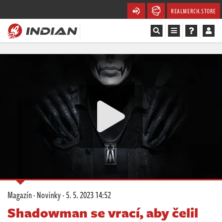
REALMERCH.STORE
Magazín
Recenze
Videa
Soutěže
Databáze
Komunita
Magazín
·
Novinky
·
5. 5. 2023 14:52
Redakce
Shadowman se vrací, aby čelil