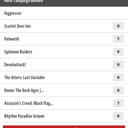
Halo: Campaign Evolved
Fogpiercer
Scarlet Deer Inn
8
Palworld
7
Splatoon Raiders
9
Denshattack!
9
The Alters: Last Variable
9
Doom: The Dark Ages |…
8
Assassin’s Creed: Black Flag…
7
Rhythm Paradise Groove
9