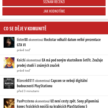
SEZNAM RECENZÍ
JAK HODNOTÍME
CO SE DĚJE V KOMUNITĚ
lister88
Rockstar odhalil datum velké prezentace
okomentoval
GTA VI
právě teď
Koichi
EA má pod novým vlastníkem šetřit. Zvažuje
okomentoval
prodej studií i známých značek
právě teď
Rizecek0311
Capcom se nebojí digitální
okomentoval
budoucnosti PlayStationu
před 3 minutami
PanPrcstenu
Už není cesty zpět. Sony připomíná
okomentoval
konec fyzických nosičů na krabicích PlayStationu 5