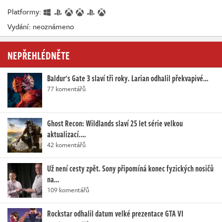
Platformy:
Vydání: neoznámeno
NEPŘEHLÉDNĚTE
Baldur's Gate 3 slaví tři roky. Larian odhalil překvapivé…
77 komentářů
Ghost Recon: Wildlands slaví 25 let série velkou
aktualizací.…
42 komentářů
Už není cesty zpět. Sony připomíná konec fyzických nosičů
na…
109 komentářů
Rockstar odhalil datum velké prezentace GTA VI