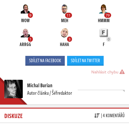
9
11
79
WOW
MEH
HMMM
1
3
0
ARRGG
HAHA
F
SDÍLET NA FACEBOOK
SDÍLET NA TWITTER
Nahlásit chybu
Michal Burian
Autor článku / Šéfredaktor
DISKUZE
| 4 KOMENTÁŘŮ