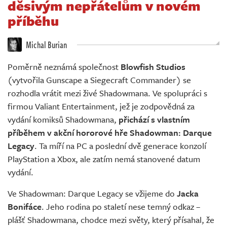
děsivým nepřátelům v novém
Živě
příběhu
Michal Burian
Poměrně neznámá společnost
Blowfish Studios
(vytvořila Gunscape a Siegecraft Commander) se
rozhodla vrátit mezi živé Shadowmana. Ve spolupráci s
firmou Valiant Entertainment, jež je zodpovědná za
vydání komiksů Shadowmana,
přichází s vlastním
příběhem v akční hororové hře Shadowman: Darque
Legacy
. Ta míří na PC a poslední dvě generace konzolí
PlayStation a Xbox, ale zatím nemá stanovené datum
vydání.
Ve Shadowman: Darque Legacy se vžijeme do
Jacka
Bonifáce
. Jeho rodina po staletí nese temný odkaz –
plášť Shadowmana, chodce mezi světy, který přísahal, že