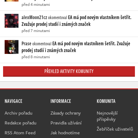
před 4 minutami
alexMoon21cz
EA má pod novým vlastníkem šetřit.
okomentoval
Zvažuje prodej studií i známých značek
před 7 minutami
Prase
EA má pod novým vlastníkem šetřit. Zvažuje
okomentoval
prodej studií i známých značek
před 8 minutami
PŘEHLED AKTIVITY KOMUNITY
NAVIGACE
INFORMACE
KOMUNITA
Archiv pořadu
Zásady ochrany
Nejnovější
příspěvky
Redakce pořadu
Pravidla užívání
Žebříček uživatelů
RSS Atom Feed
Jak hodnotíme