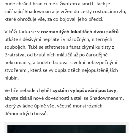
bude chránit hranici mezi životem a smrtí. Jack je
začínající Shadowman a je vržen do cesty rostoucímu zlu,
které ohrožuje vše, za co bojovali jeho předci.
V kůži Jacka se
v rozmanitých lokalitách dvou světů
utkáte s děsivými nepřáteli v náročných, niterných
soubojích. Také se střetnete s fanatickými kultisty z
Bratrstva, od brutálních mlátičů až po čarodějné
nekromanty, a budete bojovat s velmi nebezpečnými
stvořeními, která se vyloupla z těch nejopuštěnějších
hlubin.
Ve hře nebude chybět
systém vylepšování postavy
,
abyste získali nové dovednosti a stali se Shadowmanem,
který zvládne úplně vše, včetně monstrózních
démonických bossů.