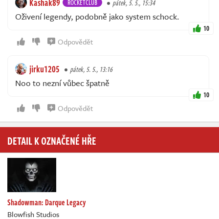
Kashak89
ROCKETCLUB
pátek, 5. 5., 15:34
Oživení legendy, podobně jako system schock.
10
Odpovědět
jirku1205
pátek, 5. 5., 13:16
Noo to nezní vůbec špatně
10
Odpovědět
DETAIL K OZNAČENÉ HŘE
Shadowman: Darque Legacy
Blowfish Studios