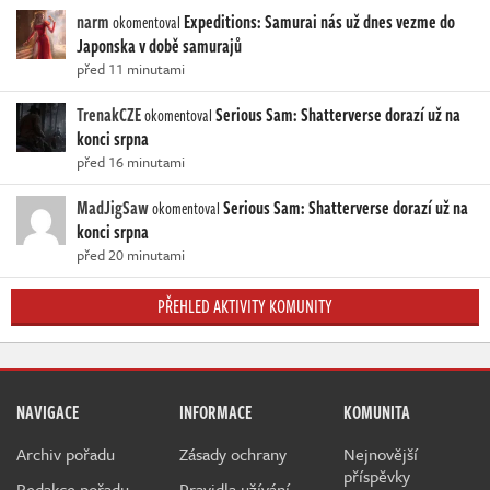
narm
Expeditions: Samurai nás už dnes vezme do
okomentoval
Japonska v době samurajů
před 11 minutami
TrenakCZE
Serious Sam: Shatterverse dorazí už na
okomentoval
konci srpna
před 16 minutami
MadJigSaw
Serious Sam: Shatterverse dorazí už na
okomentoval
konci srpna
před 20 minutami
PŘEHLED AKTIVITY KOMUNITY
NAVIGACE
INFORMACE
KOMUNITA
Archiv pořadu
Zásady ochrany
Nejnovější
příspěvky
Redakce pořadu
Pravidla užívání