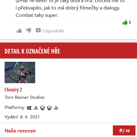
@Har-le-keen To je taky dobrá hra. Docela mě to
i překvapilo, jak to má dobrý filmečky a dialogy.
Combat taky super.
5
Odpovědět
DETAIL K OZNAČENÉ HŘE
Chivalry 2
Torn Banner Studios
Platformy:
Vydání: 8. 6. 2021
9
Naše recenze
/ 10