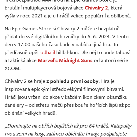
Živě
brutální multiplayerová bojová akce
Chivalry 2
, která
vyšla v roce 2021 a je u hráčů velice populární a oblíbená.
Na Epic Games Store si Chivalry 2 můžete bezplatně
přidat do své digitální knihovničky do 6. 6. 2024. V tento
den v 17:00 našeho času bude v nabídce jiná hra. Tu
předčasně opět
odhalil
billbil-kun. Dle něj to bude tahová
a taktická akce
Marvel’s Midnight Suns
od autorů série
XCOM.
Chivalry 2 se hraje
z pohledu první osoby
. Hra je
inspirovaná epickými středověkými filmovými bitvami.
Hráči jsou vrženi do akce v každém ikonickém okamžiku
dané éry – od střetu mečů přes bouře hořících šípů až po
obléhání velkých hradů.
„Dominujte na obřích bojištích až pro 64 hráčů. Katapulty
rvou zemi na kusy, zatímco obléháte hrady, podpalujete