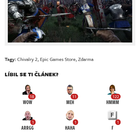
Tagy:
Chivalry 2
,
Epic Games Store
,
Zdarma
LÍBIL SE TI ČLÁNEK?
18
11
122
WOW
MEH
HMMM
1
1
1
ARRGG
HAHA
F