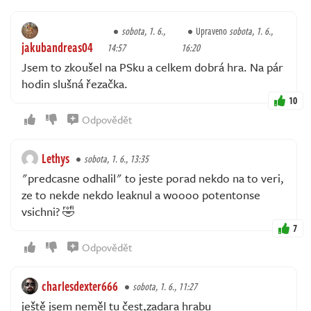
sobota, 1. 6.,
Upraveno
sobota, 1. 6.,
jakubandreas04
14:57
16:20
Jsem to zkoušel na PSku a celkem dobrá hra. Na pár
hodin slušná řezačka.
10
Odpovědět
Lethys
sobota, 1. 6., 13:35
"predcasne odhalil" to jeste porad nekdo na to veri,
ze to nekde nekdo leaknul a woooo potentonse
vsichni? 🤣
7
Odpovědět
charlesdexter666
sobota, 1. 6., 11:27
ještě jsem neměl tu čest,zadara hrabu