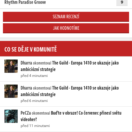
Rhythm Paradise Groove
9
SEZNAM RECENZÍ
JAK HODNOTÍME
CO SE DĚJE V KOMUNITĚ
Dharra
The Guild - Europa 1410 se ukazuje jako
okomentoval
ambiciózní strategie
před 4 minutami
Dharra
The Guild - Europa 1410 se ukazuje jako
okomentoval
ambiciózní strategie
před 6 minutami
PeCZa
Buďte v obraze! Co červenec přinesl světu
okomentoval
videoher?
před 11 minutami