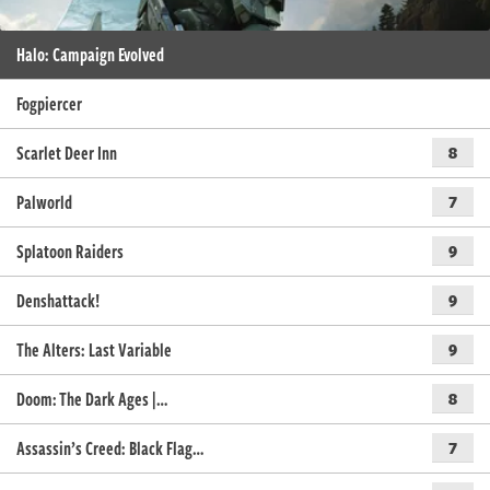
Halo: Campaign Evolved
Fogpiercer
Scarlet Deer Inn
8
Palworld
7
Splatoon Raiders
9
Denshattack!
9
The Alters: Last Variable
9
Doom: The Dark Ages |…
8
Assassin’s Creed: Black Flag…
7