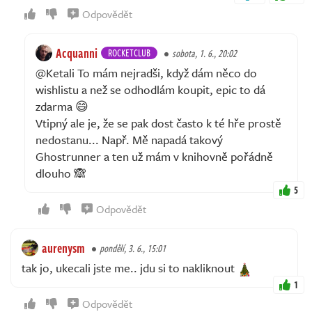
Odpovědět
Acquanni
ROCKETCLUB
sobota, 1. 6., 20:02
@Ketali To mám nejradši, když dám něco do
wishlistu a než se odhodlám koupit, epic to dá
zdarma 😄
Vtipný ale je, že se pak dost často k té hře prostě
nedostanu... Např. Mě napadá takový
Ghostrunner a ten už mám v knihovně pořádně
dlouho 🙈
5
Odpovědět
aurenysm
pondělí, 3. 6., 15:01
tak jo, ukecali jste me.. jdu si to nakliknout
1
Odpovědět