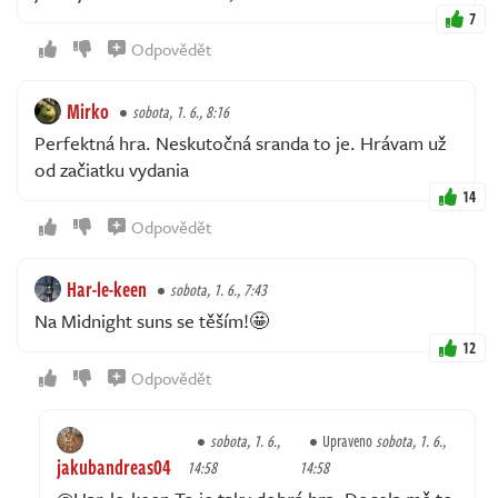
7
Odpovědět
Mirko
sobota, 1. 6., 8:16
Perfektná hra. Neskutočná sranda to je. Hrávam už
od začiatku vydania
14
Odpovědět
Har-le-keen
sobota, 1. 6., 7:43
Na Midnight suns se těším!🤩
12
Odpovědět
sobota, 1. 6.,
Upraveno
sobota, 1. 6.,
jakubandreas04
14:58
14:58