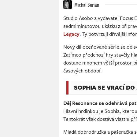
Michal Burian
Studio Asobo a vydavatel Focus E
sedmiminutovou ukázku z připra
Legacy
. Ty potvrzují dřívější inf
Nový díl oceňované série se od s
Zatímco předchozí hry stavěly hl
dostane mnohem větší prostor př
časových období.
SOPHIA SE VRACÍ DO
Děj Resonance se odehrává patn
Hlavní hrdinkou je Sophia, kter
Tentokrát však dostává vlastní př
Mladá dobrodružka a pašeračka s