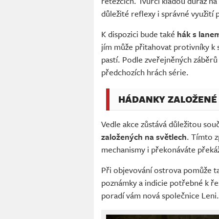
řetězcích. Tvůrci kladou důraz na
důležité reflexy i správné využití 
K dispozici bude také
hák s lane
jím může přitahovat protivníky k 
pastí. Podle zveřejněných záběrů
předchozích hrách série.
HÁDANKY ZALOŽENÉ 
Vedle akce zůstává důležitou souč
založených na světlech
. Tímto 
mechanismy i překonáváte překáž
Při objevování ostrova pomůže tak
poznámky a indicie potřebné k řeš
poradí vám nová společnice Leni. 