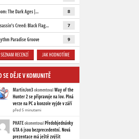
om: The Dark Ages |…
8
sassin’s Creed: Black Flag…
7
ythm Paradise Groove
9
SEZNAM RECENZÍ
JAK HODNOTÍME
O SE DĚJE V KOMUNITĚ
MartinJon3
Way of the
okomentoval
Hunter 2 se připravuje na lov. Plná
verze na PC a konzole vyjde v září
před 5 minutami
PHATE
Předobjednávky
okomentoval
GTA 6 jsou bezprecedentní. Nová
prezentace má ještě zvýšit