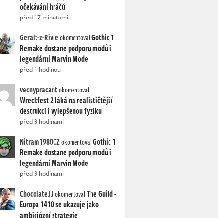
očekávání hráčů
před 17 minutami
Geralt-z-Rivie
Gothic 1
okomentoval
Remake dostane podporu modů i
legendární Marvin Mode
před 1 hodinou
vecnypracant
okomentoval
Wreckfest 2 láká na realističtější
destrukci i vylepšenou fyziku
před 3 hodinami
Nitram1980CZ
Gothic 1
okomentoval
Remake dostane podporu modů i
legendární Marvin Mode
před 3 hodinami
ChocolateJJ
The Guild -
okomentoval
Europa 1410 se ukazuje jako
ambiciózní strategie