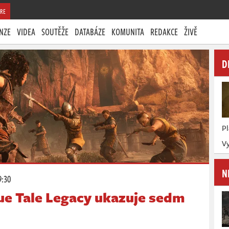
RE
NZE
VIDEA
SOUTĚŽE
DATABÁZE
KOMUNITA
REDAKCE
ŽIVĚ
D
P
Vy
N
9:30
ue Tale Legacy ukazuje sedm