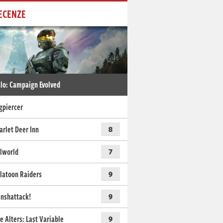
ECENZE
lo: Campaign Evolved
gpiercer
arlet Deer Inn
8
lworld
7
latoon Raiders
9
nshattack!
9
e Alters: Last Variable
9