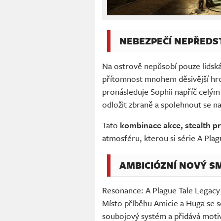
NEBEZPEČÍ NEPŘEDST
Na ostrově nepůsobí pouze lidská
přítomnost mnohem děsivější hroz
pronásleduje Sophii napříč celým
odložit zbraně a spolehnout se na
Tato
kombinace akce, stealth p
atmosféru, kterou si série A Plag
AMBICIÓZNÍ NOVÝ SM
Resonance: A Plague Tale Legacy
Místo příběhu Amicie a Huga se s
soubojový systém a přidává moti