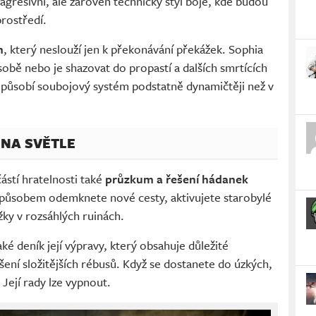
 agresivní, ale zároveň technický styl boje, kde budou
prostředí.
m
, který neslouží jen k překonávání překážek. Sophia
sobě nebo je shazovat do propastí a dalších smrtících
 působí soubojový systém podstatně dynamičtěji než v
NA SVĚTLE
ástí hratelnosti také
průzkum a řešení hádanek
způsobem odemknete nové cesty, aktivujete starobylé
ky v rozsáhlých ruinách.
é deník její výpravy, který obsahuje důležité
ení složitějších rébusů. Když se dostanete do úzkých,
Její rady lze vypnout.