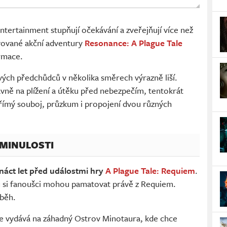
ntertainment stupňují očekávání a zveřejňují více než
vované akční adventury
Resonance: A Plague Tale
ormace.
vých předchůdců v několika směrech výrazně liší.
avně na plížení a útěku před nebezpečím, tentokrát
ímý souboj, průzkum i propojení dvou různých
 MINULOSTI
áct let před událostmi hry
A Plague Tale: Requiem
.
ou si fanoušci mohou pamatovat právě z Requiem.
íběh.
e vydává na záhadný Ostrov Minotaura, kde chce