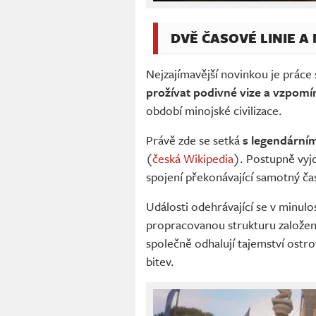
DVĚ ČASOVÉ LINIE A
Nejzajímavější novinkou je práce
prožívat podivné vize a vzpomí
období minojské civilizace.
Právě zde se setká
s legendární
(
česká Wikipedia
). Postupně vyj
spojení překonávající samotný ča
Události odehrávající se v minulos
propracovanou strukturu založe
společně odhalují tajemství ostro
bitev.