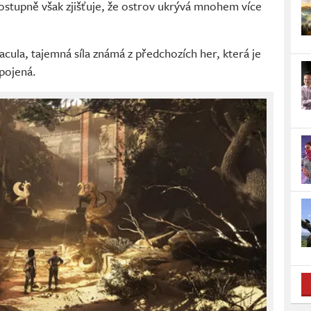
Postupně však zjišťuje, že ostrov ukrývá mnohem více
cula, tajemná síla známá z předchozích her, která je
pojená.