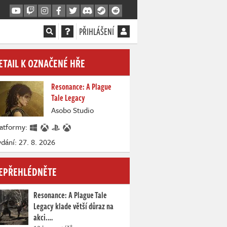
PŘIHLÁŠENÍ
ETAIL K OZNAČENÉ HŘE
Resonance: A Plague
Tale Legacy
Asobo Studio
latformy:
dání: 27. 8. 2026
EPŘEHLÉDNĚTE
Resonance: A Plague Tale
Legacy klade větší důraz na
akci.…