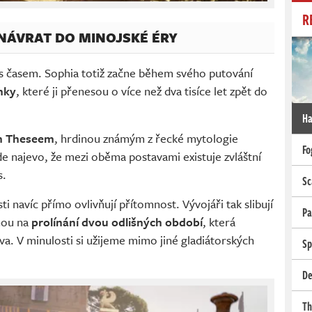
R
 NÁVRAT DO MINOJSKÉ ÉRY
 s časem. Sophia totiž začne během svého putování
nky
, které ji přenesou o více než dva tisíce let zpět do
Ha
m Theseem
, hrdinou známým z řecké mytologie
Fo
de najevo, že mezi oběma postavami existuje zvláštní
s.
Sc
ti navíc přímo ovlivňují přítomnost. Vývojáři tak slibují
Pa
nou na
prolínání dvou odlišných období
, která
va. V minulosti si užijeme mimo jiné gladiátorských
Sp
De
Th