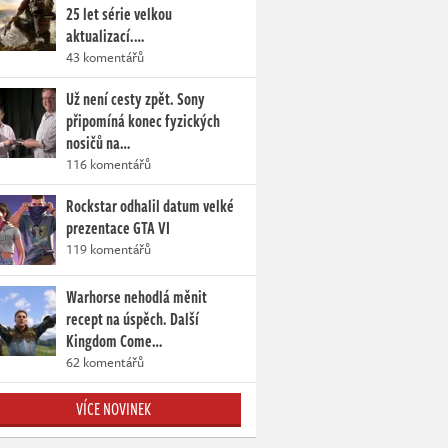
25 let série velkou
aktualizací.…
43 komentářů
Už není cesty zpět. Sony
připomíná konec fyzických
nosičů na…
116 komentářů
Rockstar odhalil datum velké
prezentace GTA VI
119 komentářů
Warhorse nehodlá měnit
recept na úspěch. Další
Kingdom Come…
62 komentářů
VÍCE NOVINEK