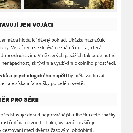
AVUJÍ JEN VOJÁCI
 armáda hledající dávný poklad. Ukázka naznačuje
by. Ve stínech se skrývá neznámá entita, která
 dobrodružstvím. V některých pasážích tak bude nutné
 nenápadnost, skrývání a využívání okolního prostředí.
rvků a psychologického napětí
by měla zachovat
ue Tale získala fanoušky po celém světě.
ĚR PRO SÉRII
 představuje dosud nejodvážnější odbočku celé značky.
oustředí na novou hrdinku, výrazně rozšiřuje
v cestování mezi dvěma časovými obdobími.