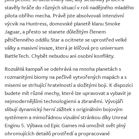
stavěly hráče do různých situací v roli nadějného mladého
pilota obřího mecha. Právě jste absolvovali intenzivní
výcvik na Huntress, domovské planetě klanu Smoke
Jaguar, a přesto se stanete důležitým členem
pětičlenného oddílu Star a ocitnete se uprostřed velké
války a masivní invaze, která je klíčová pro universum
BattleTech. Chybět nebudou ani osobní konflikty.
Rozsáhlá kampaň se odehrává na mnoha planetách s
rozmanitými biomy na pečlivě vytvořených mapách a s
misemi se strhující hratelností a složitými boji. K dispozici
budete mít různé mechy, které lze upravovat a vybavit je
nejmodernějšími technologiemi a zbraněmi. Vývojáři
slibují dynamický herní zážitek s originálním bojovým
systémem a mimořádnou vizuální stránkou díky Unreal
Enginu 5. Výbava od Epic Games má umožnit svět plný
ohromujících detailů prostředí a propracované