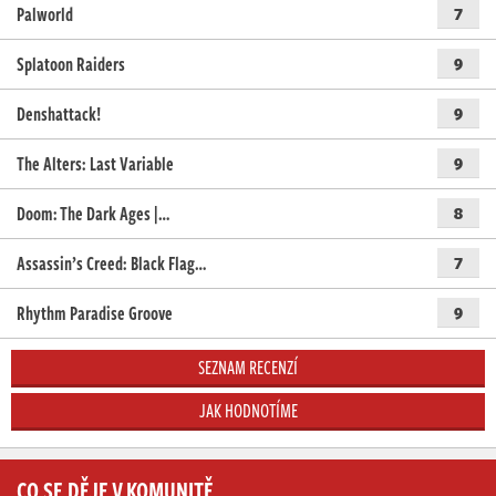
Palworld
7
Splatoon Raiders
9
Denshattack!
9
The Alters: Last Variable
9
Doom: The Dark Ages |…
8
Assassin’s Creed: Black Flag…
7
Rhythm Paradise Groove
9
SEZNAM RECENZÍ
JAK HODNOTÍME
CO SE DĚJE V KOMUNITĚ