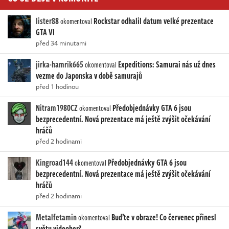
lister88
Rockstar odhalil datum velké prezentace
okomentoval
GTA VI
před 34 minutami
jirka-hamrik665
Expeditions: Samurai nás už dnes
okomentoval
vezme do Japonska v době samurajů
před 1 hodinou
Nitram1980CZ
Předobjednávky GTA 6 jsou
okomentoval
bezprecedentní. Nová prezentace má ještě zvýšit očekávání
hráčů
před 2 hodinami
Kingroad144
Předobjednávky GTA 6 jsou
okomentoval
bezprecedentní. Nová prezentace má ještě zvýšit očekávání
hráčů
před 2 hodinami
Metalfetamin
Buďte v obraze! Co červenec přinesl
okomentoval
světu videoher?