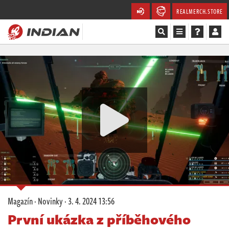
REALMERCH.STORE
Magazín
Recenze
Videa
Soutěže
Databáze
Komunita
Magazín
·
Novinky
·
3. 4. 2024 13:56
Redakce
První ukázka z příběhového