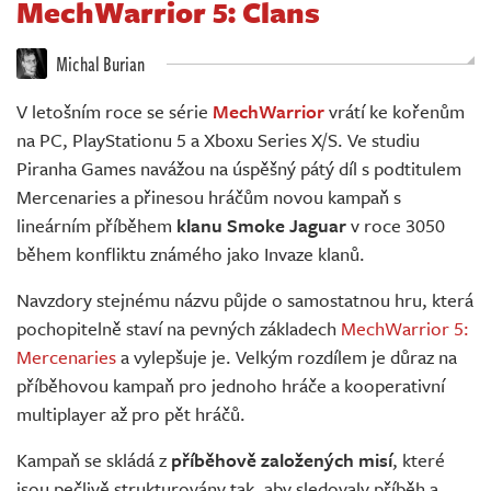
MechWarrior 5: Clans
Živě
Michal Burian
V letošním roce se série
MechWarrior
vrátí ke kořenům
na PC, PlayStationu 5 a Xboxu Series X/S. Ve studiu
Piranha Games navážou na úspěšný pátý díl s podtitulem
Mercenaries a přinesou hráčům novou kampaň s
lineárním příběhem
klanu Smoke Jaguar
v roce 3050
během konfliktu známého jako Invaze klanů.
Navzdory stejnému názvu půjde o samostatnou hru, která
pochopitelně staví na pevných základech
MechWarrior 5:
Mercenaries
a vylepšuje je. Velkým rozdílem je důraz na
příběhovou kampaň pro jednoho hráče a kooperativní
multiplayer až pro pět hráčů.
Kampaň se skládá z
příběhově založených misí
, které
jsou pečlivě strukturovány tak, aby sledovaly příběh a