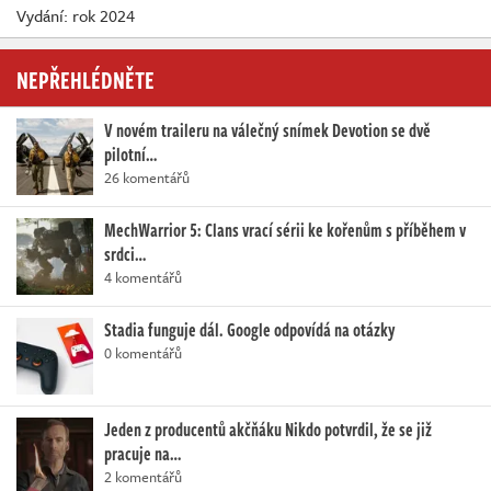
Vydání: rok 2024
NEPŘEHLÉDNĚTE
V novém traileru na válečný snímek Devotion se dvě
pilotní…
26 komentářů
MechWarrior 5: Clans vrací sérii ke kořenům s příběhem v
srdci…
4 komentářů
Stadia funguje dál. Google odpovídá na otázky
0 komentářů
Jeden z producentů akčňáku Nikdo potvrdil, že se již
pracuje na…
2 komentářů