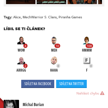
Tagy:
Akce
,
MechWarrior 5: Clans
,
Piranha Games
LÍBIL SE TI ČLÁNEK?
4
10
108
WOW
MEH
HMMM
2
0
0
ARRGG
HAHA
F
SDÍLET NA FACEBOOK
SDÍLET NA TWITTER
Nahlásit chybu
Michal Burian