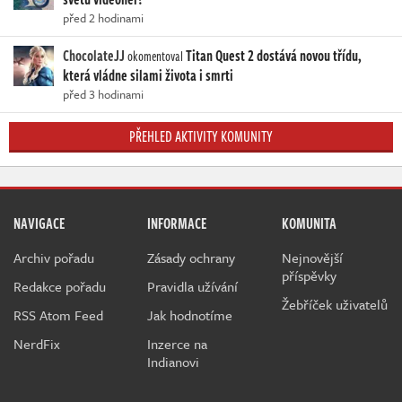
před 2 hodinami
ChocolateJJ
Titan Quest 2 dostává novou třídu,
okomentoval
která vládne silami života i smrti
před 3 hodinami
PŘEHLED AKTIVITY KOMUNITY
NAVIGACE
INFORMACE
KOMUNITA
Archiv pořadu
Zásady ochrany
Nejnovější
příspěvky
Redakce pořadu
Pravidla užívání
Žebříček uživatelů
RSS Atom Feed
Jak hodnotíme
NerdFix
Inzerce na
Indianovi