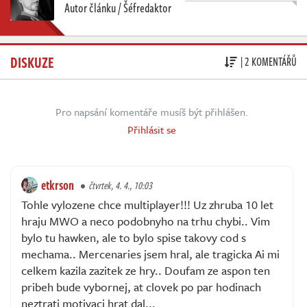
Autor článku / Šéfredaktor
DISKUZE
| 2 KOMENTÁŘŮ
Pro napsání komentáře musíš být přihlášen.
Přihlásit se
etkrson
čtvrtek, 4. 4., 10:03
Tohle vylozene chce multiplayer!!! Uz zhruba 10 let
hraju MWO a neco podobnyho na trhu chybi.. Vim
bylo tu hawken, ale to bylo spise takovy cod s
mechama.. Mercenaries jsem hral, ale tragicka Ai mi
celkem kazila zazitek ze hry.. Doufam ze aspon ten
pribeh bude vybornej, at clovek po par hodinach
neztrati motivaci hrat dal...