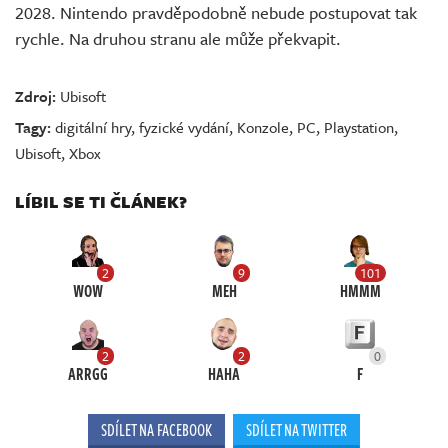
2028. Nintendo pravděpodobně nebude postupovat tak
rychle. Na druhou stranu ale může překvapit.
Zdroj:
Ubisoft
Tagy:
digitální hry
,
fyzické vydání
,
Konzole
,
PC
,
Playstation
,
Ubisoft
,
Xbox
LÍBIL SE TI ČLÁNEK?
2
9
101
WOW
MEH
HMMM
2
2
0
ARRGG
HAHA
F
SDÍLET NA FACEBOOK
SDÍLET NA TWITTER