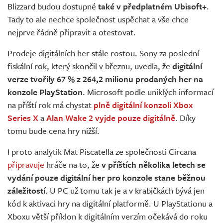
Blizzard budou dostupné
také v předplatném Ubisoft+
.
Tady to ale nechce společnost uspěchat a vše chce
nejprve řádně připravit a otestovat.
Prodeje digitálních her stále rostou. Sony za poslední
fiskální rok, který skončil v březnu, uvedla, že
digitální
verze tvořily 67 % z 264,2 milionu prodaných her na
konzole PlayStation
. Microsoft podle uniklých informací
na příští rok má chystat
plně digitální konzoli Xbox
Series X
a
Alan Wake 2 vyjde pouze digitálně
. Díky
tomu bude cena hry nižší.
I proto analytik Mat Piscatella ze společnosti Circana
připravuje
hráče na to, že
v příštích několika letech se
vydání pouze digitální her pro konzole stane běžnou
záležitostí
. U PC už tomu tak je a v krabičkách bývá jen
kód k aktivaci hry na digitální platformě. U PlayStationu a
Xboxu větší příklon k digitálním verzím očekává do roku