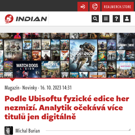
REALMERCH.STORE
Magazín
Recenze
Videa
Soutěže
Magazín
·
Novinky
·
16. 10. 2023 14:31
Databáze
Podle Ubisoftu fyzické edice her
nezmizí. Analytik očekává více
Komunita
titulů jen digitálně
Redakce
Michal Burian