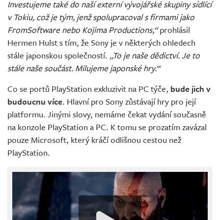
Investujeme také do naší externí vývojářské skupiny sídlící
v Tokiu, což je tým, jenž spolupracoval s firmami jako
FromSoftware nebo Kojima Productions,“
prohlásil
Hermen Hulst s tím, že Sony je v některých ohledech
stále japonskou společností.
„To je naše dědictví. Je to
stále naše součást. Milujeme japonské hry.“
Co se portů PlayStation exkluzivit na PC týče,
bude jich v
budoucnu více
. Hlavní pro Sony zůstávají hry pro její
platformu. Jinými slovy, nemáme čekat vydání současně
na konzole PlayStation a PC. K tomu se prozatím zavázal
pouze Microsoft, který kráčí odlišnou cestou než
PlayStation.