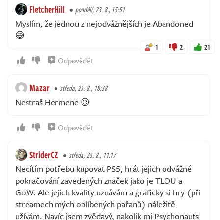
FletcherHill
pondělí, 23. 8., 15:51
Myslím, že jednou z nejodváżnějších je Abandoned
😅
1
2
21
Odpovědět
Mazar
středa, 25. 8., 18:38
Nestraš Hermene 😉
Odpovědět
StriderCZ
středa, 25. 8., 11:17
Necítím potřebu kupovat PS5, hrát jejich odvážné
pokračování zavedených značek jako je TLOU a
GoW. Ale jejich kvality uznávám a graficky si hry (při
streamech mých oblíbených pařanů) náležitě
užívám. Navíc jsem zvědavý, nakolik mi Psychonauts