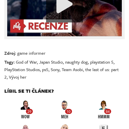
Zdroj:
game informer
Tagy:
God of War
,
Japan Studio
,
naughty dog
,
playstation 5
,
PlayStation Studios
,
ps5
,
Sony
,
Team Asobi
,
the last of us: part
2
,
Vývoj her
LÍBIL SE TI ČLÁNEK?
29
10
84
WOW
MEH
HMMM