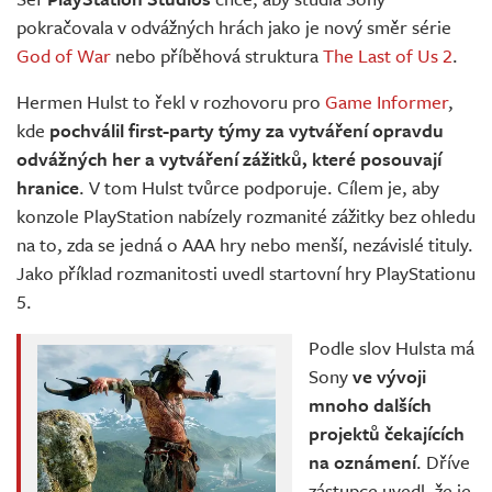
Živě
pokračovala v odvážných hrách jako je nový směr série
God of War
nebo příběhová struktura
The Last of Us 2
.
Hermen Hulst to řekl v rozhovoru pro
Game Informer
,
kde
pochválil first-party týmy za vytváření opravdu
odvážných her a vytváření zážitků, které posouvají
hranice
. V tom Hulst tvůrce podporuje. Cílem je, aby
konzole PlayStation nabízely rozmanité zážitky bez ohledu
na to, zda se jedná o AAA hry nebo menší, nezávislé tituly.
Jako příklad rozmanitosti uvedl startovní hry PlayStationu
5.
Podle slov Hulsta má
Sony
ve vývoji
mnoho dalších
projektů čekajících
na oznámení
. Dříve
zástupce uvedl, že je