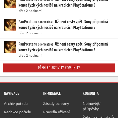
konec fyzických nosičů na krabicích PlayStationu 5
před 2 hodinami
PanPrcstenu
Už není cesty zpět. Sony připomíná
okomentoval
konec fyzických nosičů na krabicích PlayStationu 5
před 2 hodinami
PanPrcstenu
Už není cesty zpět. Sony připomíná
okomentoval
konec fyzických nosičů na krabicích PlayStationu 5
před 2 hodinami
PŘEHLED AKTIVITY KOMUNITY
NAVIGACE
INFORMACE
KOMUNITA
Archiv pořadu
Zásady ochrany
Nejnovější
příspěvky
Redakce pořadu
Pravidla užívání
Žebříček uživatelů