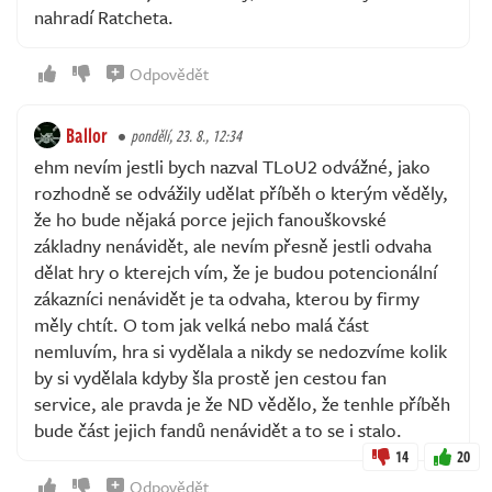
nahradí Ratcheta.
Odpovědět
Ballor
pondělí, 23. 8., 12:34
ehm nevím jestli bych nazval TLoU2 odvážné, jako
rozhodně se odvážily udělat příběh o kterým věděly,
že ho bude nějaká porce jejich fanouškovské
základny nenávidět, ale nevím přesně jestli odvaha
dělat hry o kterejch vím, že je budou potencionální
zákazníci nenávidět je ta odvaha, kterou by firmy
měly chtít. O tom jak velká nebo malá část
nemluvím, hra si vydělala a nikdy se nedozvíme kolik
by si vydělala kdyby šla prostě jen cestou fan
service, ale pravda je že ND vědělo, že tenhle příběh
bude část jejich fandů nenávidět a to se i stalo.
14
20
Odpovědět