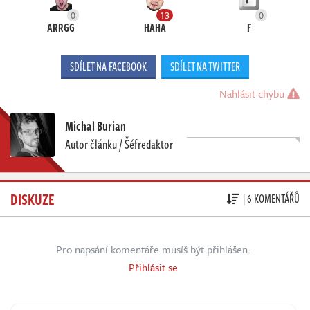
0
13
0
ARRGG
HAHA
F
SDÍLET NA FACEBOOK
SDÍLET NA TWITTER
Nahlásit chybu
Michal Burian
Autor článku / Šéfredaktor
DISKUZE
| 6 KOMENTÁŘŮ
Pro napsání komentáře musíš být přihlášen.
Přihlásit se