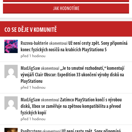
JAK HODNOTÍME
CO SE DĚJE V KOMUNITĚ
Ruzova-bakterie
Už není cesty zpět. Sony připomíná
okomentoval
konec fyzických nosičů na krabicích PlayStationu 5
před 1 hodinou
MadJigSaw
„Je to smutné rozhodnutí,“ komentují
okomentoval
vývojáři Clair Obscur: Expedition 33 ukončení výroby disků na
PlayStationu
před 1 hodinou
MadJigSaw
Zatímco PlayStation končí s výrobou
okomentoval
disků, Xbox se zaměřuje na zpětnou kompatibilitu a převod
fyzických kopií
před 1 hodinou
PanPrcstenu
Už není cesty zpět. Sony připomíná
okomentoval