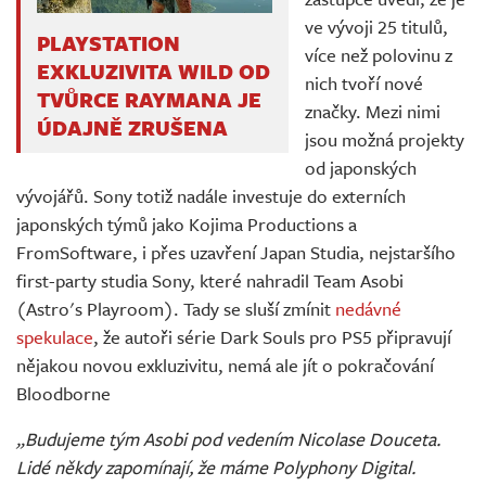
ve vývoji 25 titulů,
PLAYSTATION
více než polovinu z
EXKLUZIVITA WILD OD
nich tvoří nové
TVŮRCE RAYMANA JE
značky. Mezi nimi
ÚDAJNĚ ZRUŠENA
jsou možná projekty
od japonských
vývojářů. Sony totiž nadále investuje do externích
japonských týmů jako Kojima Productions a
FromSoftware, i přes uzavření Japan Studia, nejstaršího
first-party studia Sony, které nahradil Team Asobi
(Astro's Playroom). Tady se sluší zmínit
nedávné
spekulace
, že autoři série Dark Souls pro PS5 připravují
nějakou novou exkluzivitu, nemá ale jít o pokračování
Bloodborne
„Budujeme tým Asobi pod vedením Nicolase Douceta.
Lidé někdy zapomínají, že máme Polyphony Digital.