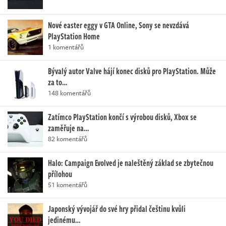
Nové easter eggy v GTA Online, Sony se nevzdává
PlayStation Home
1 komentářů
Bývalý autor Valve hájí konec disků pro PlayStation. Může
za to…
148 komentářů
Zatímco PlayStation končí s výrobou disků, Xbox se
zaměřuje na…
82 komentářů
Halo: Campaign Evolved je naleštěný základ se zbytečnou
přílohou
51 komentářů
Japonský vývojář do své hry přidal češtinu kvůli
jedinému…