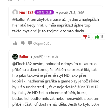
Finch182
ROCKETCLUB
pondělí, 23. 8., 16:29
@ballor A ten zbytok si zase užil jednu z najlepších
hier akú kedy hral, u mňa napríklad úplne top,
takže myslené je to zrejme v tomto duchu
3
14
Odpovědět
Ballor
pondělí, 23. 8., 16:41
@Finch182 nevím, pokud si odmyslím tu kauzu o
příběhu a dám tomu, že příběh se prostě líbí, tak
hra jako taková je přesně styl ND jako přes
kopírák, nádherná grafika a gameplay jehož základ
byl už v uncharted 1, fakt nejodvážnější na TLoU2
byl fakt, že ND řeklo chceme příběh, kterej
budou lidi budto milovat nebo nenávidět a pak ten
příběh část lidí dost nenáviděla. Jestli to bylo 50%