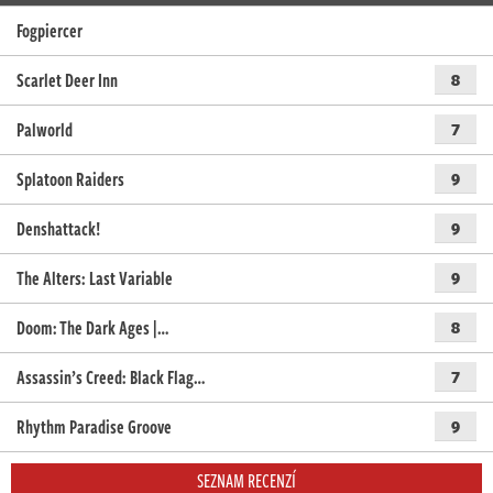
Fogpiercer
Scarlet Deer Inn
8
Palworld
7
Splatoon Raiders
9
Denshattack!
9
The Alters: Last Variable
9
Doom: The Dark Ages |…
8
Assassin’s Creed: Black Flag…
7
Rhythm Paradise Groove
9
SEZNAM RECENZÍ