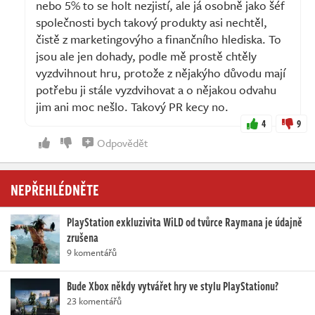
nebo 5% to se holt nezjistí, ale já osobně jako šéf
společnosti bych takový produkty asi nechtěl,
čistě z marketingovýho a finančního hlediska. To
jsou ale jen dohady, podle mě prostě chtěly
vyzdvihnout hru, protože z nějakýho důvodu mají
potřebu ji stále vyzdvihovat a o nějakou odvahu
jim ani moc nešlo. Takový PR kecy no.
4
9
Odpovědět
NEPŘEHLÉDNĚTE
PlayStation exkluzivita WiLD od tvůrce Raymana je údajně
zrušena
9 komentářů
Bude Xbox někdy vytvářet hry ve stylu PlayStationu?
23 komentářů