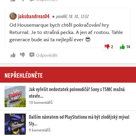
jakubandreas04
pondělí, 18. 10., 12:52
Od Housemarque bych chtěl pokračování hry
Returnal. Je to strašná pecka. A jen ať rostou. Tahle
generace bude asi ta nejlepší ever 😎
2
14
Odpovědět
NEPŘEHLÉDNĚTE
Jak vyřešit nedostatek polovodičů? Sony s TSMC možná
otevře…
10 komentářů
Dalším návratem od PlayStationu má být zlodějský mýval
Sly…
9 komentářů