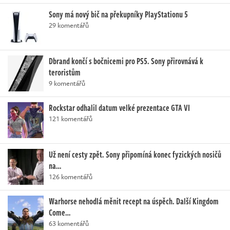
Sony má nový bič na překupníky PlayStationu 5
29 komentářů
Dbrand končí s bočnicemi pro PS5. Sony přirovnává k
teroristům
9 komentářů
Rockstar odhalil datum velké prezentace GTA VI
121 komentářů
Už není cesty zpět. Sony připomíná konec fyzických nosičů
na…
126 komentářů
Warhorse nehodlá měnit recept na úspěch. Další Kingdom
Come…
63 komentářů