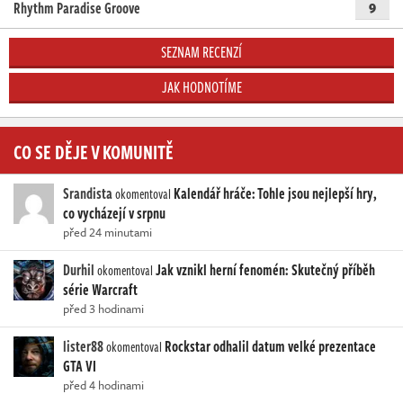
Rhythm Paradise Groove
9
SEZNAM RECENZÍ
JAK HODNOTÍME
CO SE DĚJE V KOMUNITĚ
Srandista
Kalendář hráče: Tohle jsou nejlepší hry,
okomentoval
co vycházejí v srpnu
před 24 minutami
Durhil
Jak vznikl herní fenomén: Skutečný příběh
okomentoval
série Warcraft
před 3 hodinami
lister88
Rockstar odhalil datum velké prezentace
okomentoval
GTA VI
před 4 hodinami