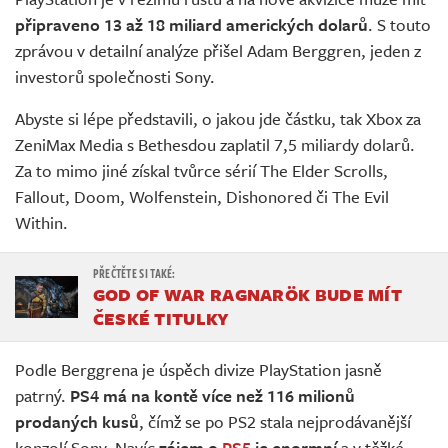
Živě
připraveno 13 až 18 miliard amerických dolarů
. S touto
zprávou v detailní analýze přišel Adam Berggren, jeden z
investorů společnosti Sony.
Abyste si lépe představili, o jakou jde částku, tak Xbox za
ZeniMax Media s Bethesdou zaplatil 7,5 miliardy dolarů.
Za to mimo jiné získal tvůrce sérií The Elder Scrolls,
Fallout, Doom, Wolfenstein, Dishonored či The Evil
Within.
GOD OF WAR RAGNARÖK BUDE MÍT
ČESKÉ TITULKY
Podle Berggrena je úspěch divize PlayStation jasně
patrný.
PS4 má na kontě více než 116 milionů
prodaných kusů
, čímž se po PS2 stala nejprodávanější
konzolí Sony. Navíc
zájem o
PS5
je enormní
a v těžké