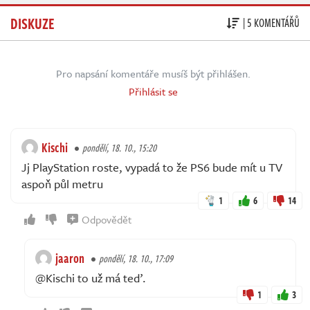
DISKUZE
| 5 KOMENTÁŘŮ
Pro napsání komentáře musíš být přihlášen.
Přihlásit se
Kischi
pondělí, 18. 10., 15:20
Jj PlayStation roste, vypadá to že PS6 bude mít u TV
aspoň půl metru
1
6
14
Odpovědět
jaaron
pondělí, 18. 10., 17:09
@Kischi to už má teď.
1
3