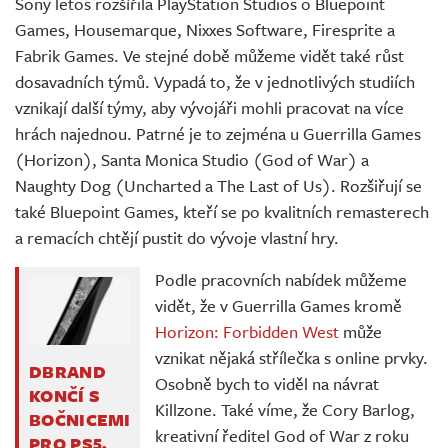
Sony letos rozšířila PlayStation Studios o Bluepoint
Games, Housemarque, Nixxes Software, Firesprite a
Fabrik Games. Ve stejné době můžeme vidět také růst
dosavadních týmů. Vypadá to, že v jednotlivých studiích
vznikají další týmy, aby vývojáři mohli pracovat na více
hrách najednou. Patrné je to zejména u Guerrilla Games
(Horizon), Santa Monica Studio (God of War) a
Naughty Dog (Uncharted a The Last of Us). Rozšiřují se
také Bluepoint Games, kteří se po kvalitních remasterech
a remacích chtějí pustit do vývoje vlastní hry.
Podle pracovních nabídek můžeme
vidět, že v Guerrilla Games kromě
Horizon: Forbidden West
může
vznikat nějaká střílečka s online prvky.
DBRAND
Osobně bych to viděl na návrat
KONČÍ S
Killzone. Také víme, že Cory Barlog,
BOČNICEMI
kreativní ředitel God of War z roku
PRO PS5.