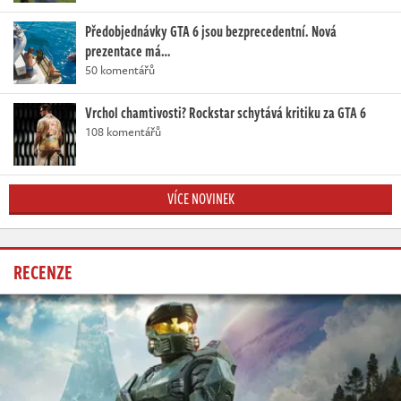
Předobjednávky GTA 6 jsou bezprecedentní. Nová
prezentace má…
50 komentářů
Vrchol chamtivosti? Rockstar schytává kritiku za GTA 6
108 komentářů
VÍCE NOVINEK
RECENZE