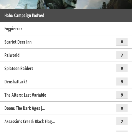
Halo: Campaign Evolved
Fogpiercer
Scarlet Deer Inn
8
Palworld
7
Splatoon Raiders
9
Denshattack!
9
The Alters: Last Variable
9
Doom: The Dark Ages |…
8
Assassin’s Creed: Black Flag…
7