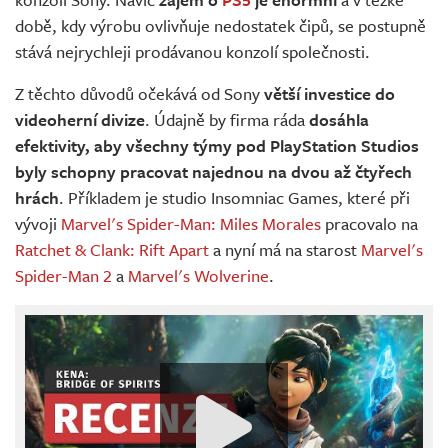
době, kdy výrobu ovlivňuje nedostatek čipů, se postupně
stává nejrychleji prodávanou konzolí společnosti.
Z těchto důvodů očekává od Sony
větší investice do
videoherní divize
. Údajně by firma ráda
dosáhla
efektivity, aby všechny týmy pod PlayStation Studios
byly schopny pracovat najednou na dvou až čtyřech
hrách
. Příkladem je studio Insomniac Games, které při
vývoji
Marvel's Spider-Man: Miles Morales
pracovalo na
Ratchet & Clank: Rift Apart
a nyní má na starost
Marvel's
Spider-Man 2
a
Marvel's Wolverine
.