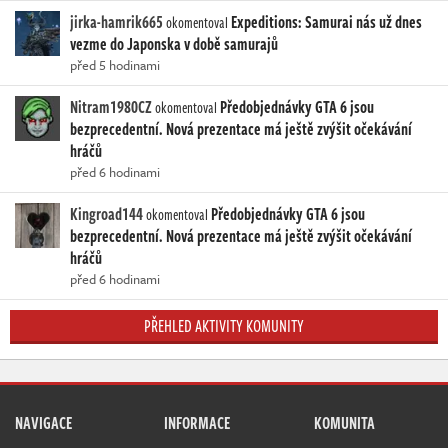
jirka-hamrik665
Expeditions: Samurai nás už dnes
okomentoval
vezme do Japonska v době samurajů
před 5 hodinami
Nitram1980CZ
Předobjednávky GTA 6 jsou
okomentoval
bezprecedentní. Nová prezentace má ještě zvýšit očekávání
hráčů
před 6 hodinami
Kingroad144
Předobjednávky GTA 6 jsou
okomentoval
bezprecedentní. Nová prezentace má ještě zvýšit očekávání
hráčů
před 6 hodinami
PŘEHLED AKTIVITY KOMUNITY
NAVIGACE
INFORMACE
KOMUNITA