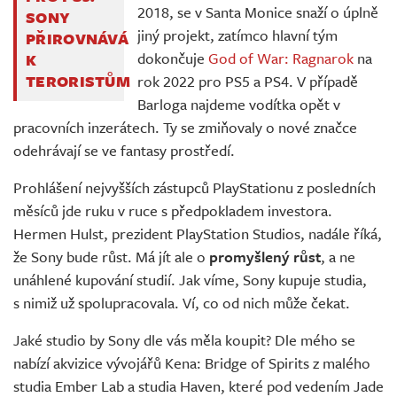
2018, se v Santa Monice snaží o úplně
SONY
jiný projekt, zatímco hlavní tým
PŘIROVNÁVÁ
dokončuje
God of War: Ragnarok
na
K
rok 2022 pro PS5 a PS4. V případě
TERORISTŮM
Barloga najdeme vodítka opět v
pracovních inzerátech. Ty se zmiňovaly o nové značce
odehrávají se ve fantasy prostředí.
Prohlášení nejvyšších zástupců PlayStationu z posledních
měsíců jde ruku v ruce s předpokladem investora.
Hermen Hulst, prezident PlayStation Studios, nadále říká,
že Sony bude růst. Má jít ale o
promyšlený růst
, a ne
unáhlené kupování studií. Jak víme, Sony kupuje studia,
s nimiž už spolupracovala. Ví, co od nich může čekat.
Jaké studio by Sony dle vás měla koupit? Dle mého se
nabízí akvizice vývojářů Kena: Bridge of Spirits z malého
studia Ember Lab a studia Haven, které pod vedením Jade