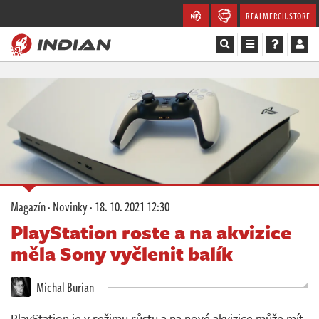
REALMERCH.STORE
Magazín
Recenze
Videa
Soutěže
Magazín
·
Novinky
·
18. 10. 2021 12:30
Databáze
PlayStation roste a na akvizice
měla Sony vyčlenit balík
Komunita
Michal Burian
Redakce
PlayStation je v režimu růstu a na nové akvizice může mít