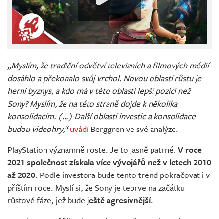
„Myslím, že tradiční odvětví televizních a filmových médií
dosáhlo a překonalo svůj vrchol. Novou oblastí růstu je
herní byznys, a kdo má v této oblasti lepší pozici než
Sony? Myslím, že na této straně dojde k několika
konsolidacím. (...) Další oblastí investic a konsolidace
budou videohry,“
uvádí
Berggren ve své analýze.
PlayStation významně roste. Je to jasně patrné.
V roce
2021 společnost získala více vývojářů než v letech 2010
až 2020
. Podle investora bude tento trend pokračovat i v
příštím roce. Myslí si, že Sony je teprve na začátku
růstové fáze, jež bude
ještě agresivnější
.