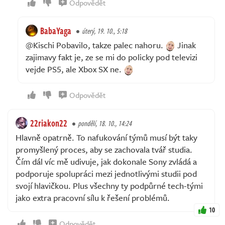
Odpovědět
BabaYaga
úterý, 19. 10., 5:18
@Kischi Pobavilo, takze palec nahoru.
Jinak
zajimavy fakt je, ze se mi do policky pod televizi
vejde PS5, ale Xbox SX ne.
Odpovědět
22riakon22
pondělí, 18. 10., 14:24
Hlavně opatrně. To nafukování týmů musí být taky
promyšlený proces, aby se zachovala tvář studia.
Čím dál víc mě udivuje, jak dokonale Sony zvládá a
podporuje spolupráci mezi jednotlivými studii pod
svojí hlavičkou. Plus všechny ty podpůrné tech-tými
jako extra pracovní sílu k řešení problémů.
10
Odpovědět