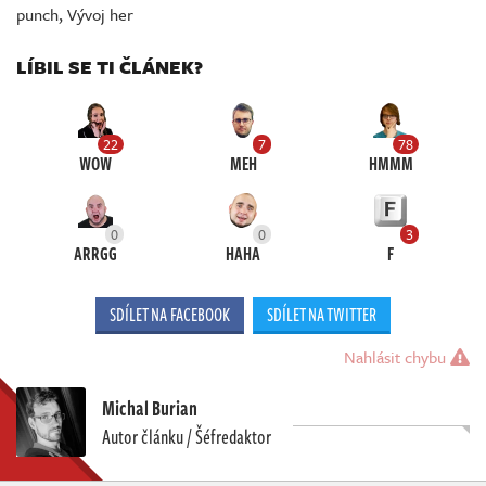
punch
,
Vývoj her
LÍBIL SE TI ČLÁNEK?
22
7
78
WOW
MEH
HMMM
0
0
3
ARRGG
HAHA
F
SDÍLET NA FACEBOOK
SDÍLET NA TWITTER
Nahlásit chybu
Michal Burian
Autor článku / Šéfredaktor