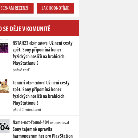
SEZNAM RECENZÍ
JAK HODNOTÍME
O SE DĚJE V KOMUNITĚ
NSTAH23
Už není cesty
okomentoval
zpět. Sony připomíná konec
fyzických nosičů na krabicích
PlayStationu 5
právě teď
Tenurri
Už není cesty
okomentoval
zpět. Sony připomíná konec
fyzických nosičů na krabicích
PlayStationu 5
před 2 minutami
Name-not-found-404
okomentoval
Sony tajemně upravila
harmonogram her pro PlayStation