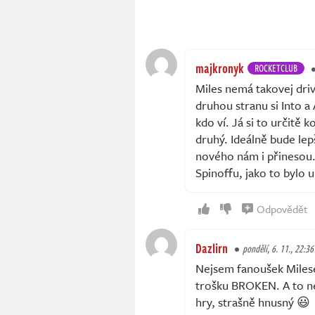
majkronyk
ROCKETCLUB
Miles nemá takovej drive
druhou stranu si Into a
kdo ví. Já si to určitě
druhý. Ideálně bude lep
nového nám i přinesou.
Spinoffu, jako to bylo 
Odpovědět
Dazlirn
pondělí, 6. 11., 22:36
Nejsem fanoušek Milese
trošku BROKEN. A to ne
hry, strašně hnusný 😃