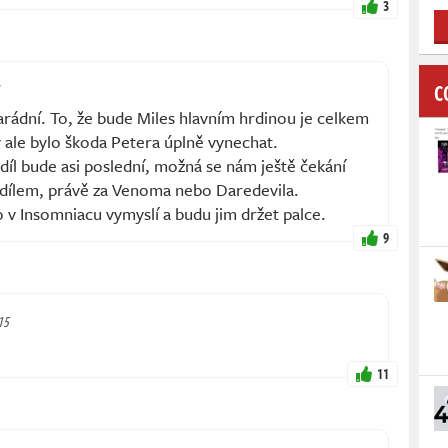
3
C
arádní. To, že bude Miles hlavním hrdinou je celkem
 ale bylo škoda Petera úplně vynechat.
díl bude asi poslední, možná se nám ještě čekání
dílem, právě za Venoma nebo Daredevila.
 v Insomniacu vymyslí a budu jim držet palce.
9
15
11