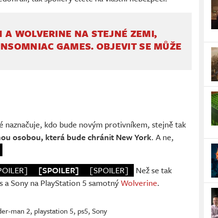
 A WOLVERINE NA STEJNÉ ZEMI,
INSOMNIAC GAMES. OBJEVIT SE MŮŽE
é naznačuje, kdo bude novým protivníkem, stejně tak
nou osobou, která bude chránit New York
. A ne,
POILER]
[SPOILER]
[SPOILER]
Než se tak
s a Sony na PlayStation 5 samotný
Wolverine
.
ider-man 2
,
playstation 5
,
ps5
,
Sony