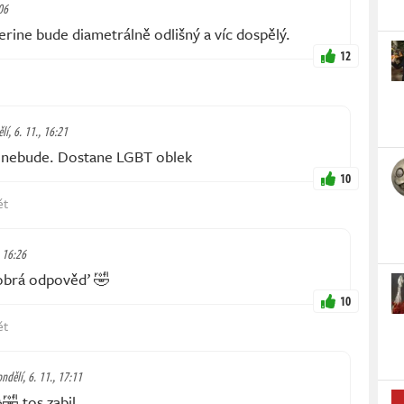
06
rine bude diametrálně odlišný a víc dospělý.
12
lí, 6. 11., 16:21
nebude. Dostane LGBT oblek
10
ět
, 16:26
obrá odpověď 🤣
10
ět
ndělí, 6. 11., 17:11
 tos zabil