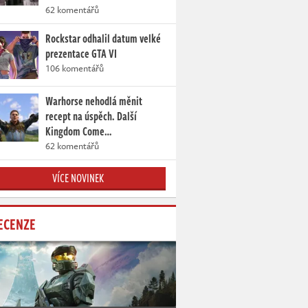
62 komentářů
Rockstar odhalil datum velké
prezentace GTA VI
106 komentářů
Warhorse nehodlá měnit
recept na úspěch. Další
Kingdom Come…
62 komentářů
VÍCE NOVINEK
ECENZE