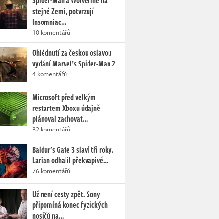
Spider-Man a Wolverine na
stejné Zemi, potvrzují
Insomniac…
10 komentářů
Ohlédnutí za českou oslavou
vydání Marvel’s Spider-Man 2
4 komentářů
Microsoft před velkým
restartem Xboxu údajně
plánoval zachovat…
32 komentářů
Baldur's Gate 3 slaví tři roky.
Larian odhalil překvapivé…
76 komentářů
Už není cesty zpět. Sony
připomíná konec fyzických
nosičů na…