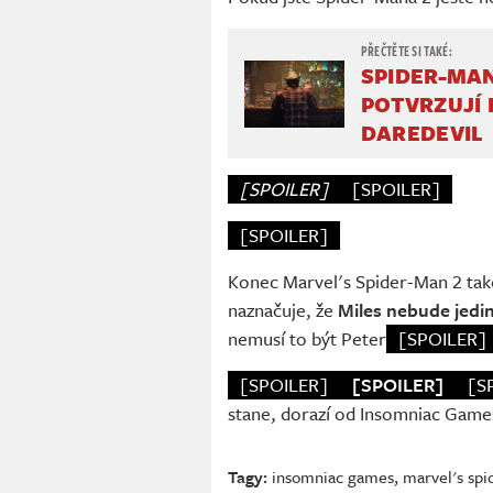
SPIDER-MAN
POTVRZUJÍ 
DAREDEVIL
[SPOILER]
[SPOILER]
[SPOILER]
Konec Marvel's Spider-Man 2 tak
naznačuje, že
Miles nebude jedi
nemusí to být Peter
[SPOILER]
[SPOILER]
[SPOILER]
[S
stane, dorazí od Insomniac Game
Tagy:
insomniac games
,
marvel's sp