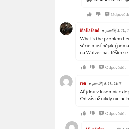
Odpověd
MafiaFand
pondělí, 6. 11., 
What's the problem here
série musí nějak (poma
na Wolverina. Těším se
Odpovědět
ren
pondělí, 6. 11., 15:15
Ať jdou v Insomniac dop
Od vás už nikdy nic ne
Odpovědět