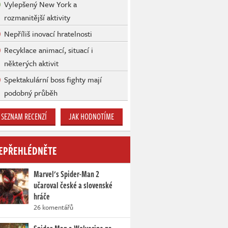
Vylepšený New York a
rozmanitější aktivity
Nepříliš inovací hratelnosti
Recyklace animací, situací i
některých aktivit
Spektakulární boss fighty mají
podobný průběh
SEZNAM RECENZÍ
JAK HODNOTÍME
EPŘEHLÉDNĚTE
Marvel's Spider-Man 2
učaroval české a slovenské
hráče
26 komentářů