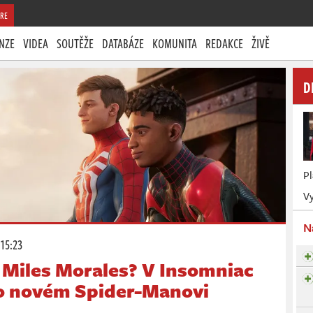
RE
NZE
VIDEA
SOUTĚŽE
DATABÁZE
KOMUNITA
REDAKCE
ŽIVĚ
D
P
Vy
N
 15:23
o Miles Morales? V Insomniac
 o novém Spider-Manovi