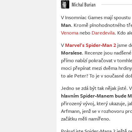
Michal Burian
V Insomniac Games mají spoustu 
Man
. Kromě plnohodnotného tře
Venoma
nebo
Daredevila
. Kdo a
V
Marvel's Spider-Man 2
jsme do
Moralese
. Recenze jsou nadšené 
přímo nabízí pokračovat v tomhle
moci přepínat mezi dvěma hrdiny 
to ale Peter? To je v současné d
Jedno se zdá být tak nějak jisté. 
hlavním Spider-Manem bude Mi
přirozený vývoj, který ukazuje, j
Arfmann, jenž se v rozhovoru pr
začátku měli namířeno.
Pokud jste Spider-Mana 2 ještě ne