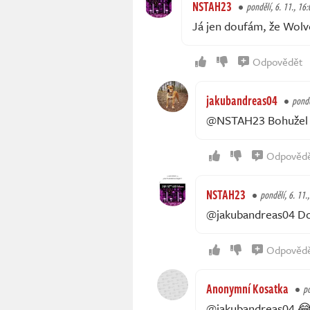
NSTAH23
pondělí, 6. 11., 16:
Já jen doufám, že Wolve
Odpovědět
jakubandreas04
pondě
@NSTAH23 Bohužel 
Odpověd
NSTAH23
pondělí, 6. 11.
@jakubandreas04 D
Odpověd
Anonymní Kosatka
po
@jakubandreas04 😂