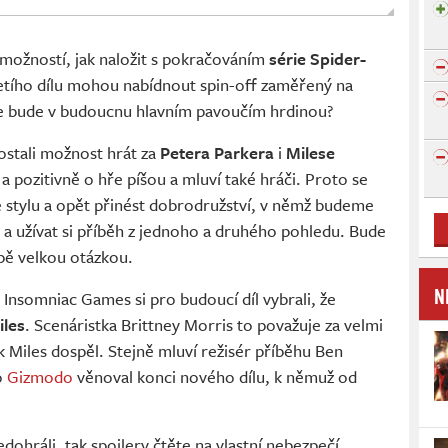
možností, jak naložit s pokračováním
série Spider-
tího dílu mohou nabídnout spin-off zaměřený na
le bude v budoucnu hlavním pavoučím hrdinou?
stali možnost hrát za
Petera Parkera
i
Milese
a pozitivně o hře píšou a mluví také hráči. Proto se
 stylu a opět přinést dobrodružství, v němž budeme
a užívat si příběh z jednoho a druhého pohledu. Bude
obě velkou otázkou.
N
V Insomniac Games si pro budoucí díl vybrali, že
les
. Scenáristka Brittney Morris to považuje za velmi
ak Miles dospěl. Stejně mluví režisér příběhu Ben
o
Gizmodo
věnoval konci nového dílu, k němuž od
dohráli, tak spoilery čtěte na vlastní nebezpečí.