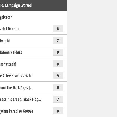
lo: Campaign Evolved
gpiercer
arlet Deer Inn
8
lworld
7
latoon Raiders
9
nshattack!
9
e Alters: Last Variable
9
om: The Dark Ages |…
8
sassin’s Creed: Black Flag…
7
ythm Paradise Groove
9