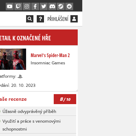
PŘIHLÁŠENÍ
ETAIL K OZNAČENÉ HŘE
Marvel's Spider-Man 2
Insomniac Games
latformy:
dání: 20. 10. 2023
8
aše recenze
/ 10
Úžasně odvyprávěný příběh
Využití a práce s venomovými
schopnostmi