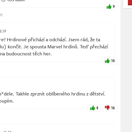
9
ět
15:19
? Hrdinové přichází a odchází. Jsem rád, že ta
lu) končit. Je spousta Marvel hrdinů. Teď přechází
 na budoucnost těch her.
14
*dele. Takhle zprznit oblíbeného hrdinu z dětství.
koupím.
4
16