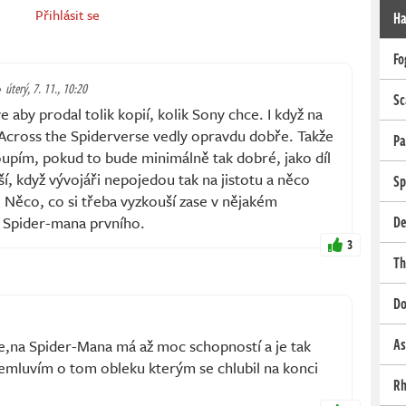
Přihlásit se
Ha
Fo
úterý, 7. 11., 10:20
Sc
 aby prodal tolik kopií, kolik Sony chce. I když na
 Across the Spiderverse vedly opravdu dobře. Takže
Pa
 koupím, pokud to bude minimálně tak dobré, jako díl
ší, když vývojáři nepojedou tak na jistotu a něco
Sp
 Něco, co si třeba vyzkouší zase v nějakém
u Spider-mana prvního.
De
3
Th
Do
As
,na Spider-Mana má až moc schopností a je tak
mluvím o tom obleku kterým se chlubil na konci
Rh