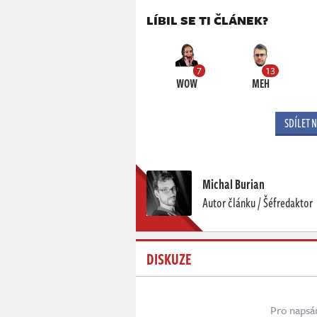
LÍBIL SE TI ČLÁNEK?
7
13
WOW
MEH
SDÍLET 
Michal Burian
Autor článku / Šéfredaktor
DISKUZE
Pro napsá