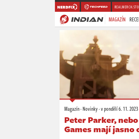
REALMERCH.STO
MAGAZÍN
RECE
Magazín
·
Novinky
·
v pondělí
6. 11. 2023
Peter Parker, neb
Games mají jasno