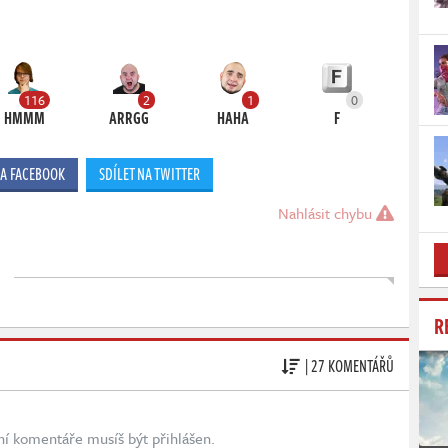
116
2
1
0
HMMM
ARRGG
HAHA
F
NA FACEBOOK
SDÍLET NA TWITTER
Nahlásit chybu
R
| 27 KOMENTÁŘŮ
ní komentáře musíš být přihlášen.