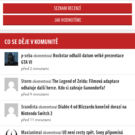
SEZNAM RECENZÍ
JAK HODNOTÍME
CO SE DĚJE V KOMUNITĚ
p-seba
Rockstar odhalil datum velké prezentace
okomentoval
GTA VI
před 2 minutami
Storm
The Legend of Zelda: Filmová adaptace
okomentoval
odhaluje další herce. Kdo si zahraje Ganondorfa?
před 9 minutami
Srandista
Diablo 4 od Blizzardu konečně dorazí na
okomentoval
Nintendo Switch 2
před 11 minutami
Maxianimal
Už není cesty zpět. Sony připomíná
okomentoval