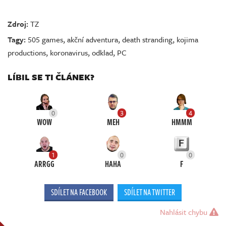
Zdroj:
TZ
Tagy:
505 games
,
akční adventura
,
death stranding
,
kojima
productions
,
koronavirus
,
odklad
,
PC
LÍBIL SE TI ČLÁNEK?
0
3
4
WOW
MEH
HMMM
1
0
0
ARRGG
HAHA
F
SDÍLET NA FACEBOOK
SDÍLET NA TWITTER
Nahlásit chybu