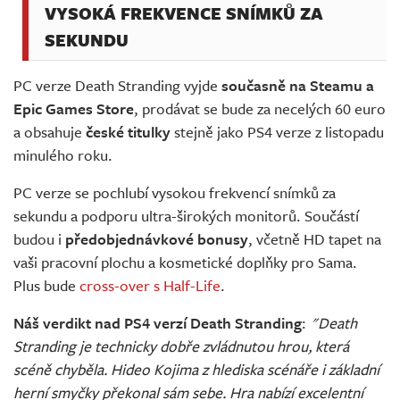
VYSOKÁ FREKVENCE SNÍMKŮ ZA
SEKUNDU
PC verze Death Stranding vyjde
současně na Steamu a
Epic Games Store
, prodávat se bude za necelých 60 euro
a obsahuje
české titulky
stejně jako PS4 verze z listopadu
minulého roku.
PC verze se pochlubí vysokou frekvencí snímků za
sekundu a podporu ultra-širokých monitorů. Součástí
budou i
předobjednávkové bonusy
, včetně HD tapet na
vaši pracovní plochu a kosmetické doplňky pro Sama.
Plus bude
cross-over s Half-Life
.
Náš verdikt nad PS4 verzí Death Stranding
:
"Death
Stranding je technicky dobře zvládnutou hrou, která
scéně chyběla. Hideo Kojima z hlediska scénáře i základní
herní smyčky překonal sám sebe. Hra nabízí excelentní