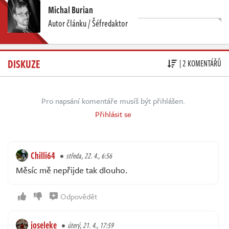
Michal Burian
Autor článku / Šéfredaktor
DISKUZE
| 2 KOMENTÁŘŮ
Pro napsání komentáře musíš být přihlášen.
Přihlásit se
Chilli64
středa, 22. 4., 6:56
Měsíc mě nepřijde tak dlouho.
Odpovědět
joseleke
úterý, 21. 4., 17:59