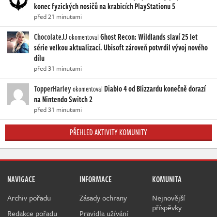
konec fyzických nosičů na krabicích PlayStationu 5
před 21 minutami
ChocolateJJ
Ghost Recon: Wildlands slaví 25 let
okomentoval
série velkou aktualizací. Ubisoft zároveň potvrdil vývoj nového
dílu
před 31 minutami
TopperHarley
Diablo 4 od Blizzardu konečně dorazí
okomentoval
na Nintendo Switch 2
před 31 minutami
PŘEHLED AKTIVITY KOMUNITY
NAVIGACE
INFORMACE
KOMUNITA
Archiv pořadu
Zásady ochrany
Nejnovější
příspěvky
Redakce pořadu
Pravidla užívání