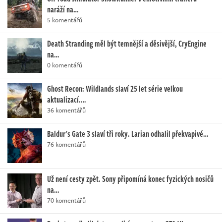
naráží na…
5 komentářů
Death Stranding měl být temnější a děsivější, CryEngine
na…
0 komentářů
Ghost Recon: Wildlands slaví 25 let série velkou
aktualizací.…
36 komentářů
Baldur's Gate 3 slaví tři roky. Larian odhalil překvapivé…
76 komentářů
Už není cesty zpět. Sony připomíná konec fyzických nosičů
na…
70 komentářů