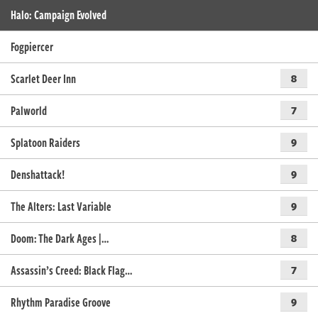
Halo: Campaign Evolved
Fogpiercer
Scarlet Deer Inn
8
Palworld
7
Splatoon Raiders
9
Denshattack!
9
The Alters: Last Variable
9
Doom: The Dark Ages |…
8
Assassin’s Creed: Black Flag…
7
Rhythm Paradise Groove
9