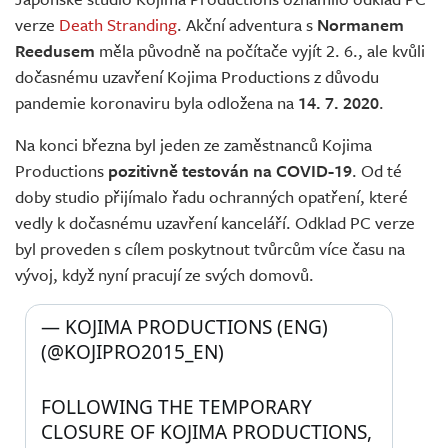
Živě
verze
Death Stranding
. Akční adventura s
Normanem
Reedusem
měla původně na počítače vyjít 2. 6., ale kvůli
dočasnému uzavření Kojima Productions z důvodu
pandemie koronaviru byla odložena na
14. 7. 2020
.
Na konci března byl jeden ze zaměstnanců Kojima
Productions
pozitivně testován na COVID-19
. Od té
doby studio přijímalo řadu ochranných opatření, které
vedly k dočasnému uzavření kanceláří. Odklad PC verze
byl proveden s cílem poskytnout tvůrcům více času na
vývoj, když nyní pracují ze svých domovů.
— KOJIMA PRODUCTIONS (ENG) 
(@KOJIPRO2015_EN) 
FOLLOWING THE TEMPORARY 
CLOSURE OF KOJIMA PRODUCTIONS, 