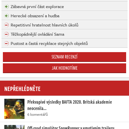
Zábavná první část explorace
Herecké obsazení a hudba
Repetitivní hratelnost hlavních úkolů
Těžkopádnější ovládání Sama
Pustost a častá recyklace stejných objektů
SEZNAM RECENZÍ
JAK HODNOTÍME
NEPŘEHLÉDNĚTE
Překvapivé výsledky BAFTA 2020. Britská akademie
neocenila…
6 komentářů
Off-road simulátor SnowRunner v emotivním traileru