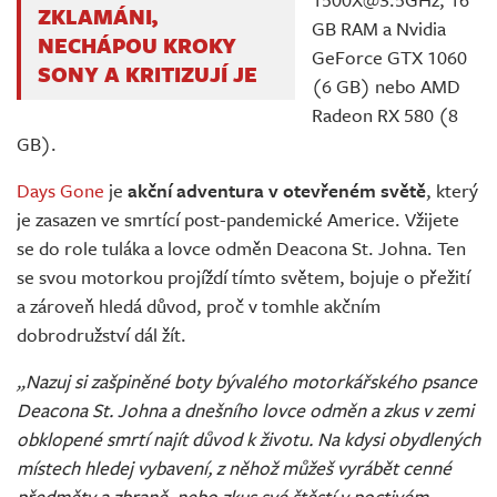
ZKLAMÁNI,
GB RAM a Nvidia
NECHÁPOU KROKY
GeForce GTX 1060
SONY A KRITIZUJÍ JE
(6 GB) nebo AMD
Radeon RX 580 (8
GB).
Days Gone
je
akční adventura v otevřeném světě
, který
je zasazen ve smrtící post-pandemické Americe. Vžijete
se do role tuláka a lovce odměn Deacona St. Johna. Ten
se svou motorkou projíždí tímto světem, bojuje o přežití
a zároveň hledá důvod, proč v tomhle akčním
dobrodružství dál žít.
„Nazuj si zašpiněné boty bývalého motorkářského psance
Deacona St. Johna a dnešního lovce odměn a zkus v zemi
obklopené smrtí najít důvod k životu. Na kdysi obydlených
místech hledej vybavení, z něhož můžeš vyrábět cenné
předměty a zbraně, nebo zkus své štěstí v poctivém