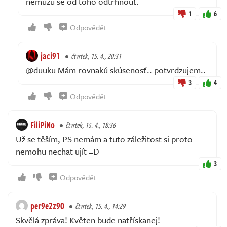
nemůžu se od toho odtrhnout.
1
6
Odpovědět
jaci91
čtvrtek, 15. 4., 20:31
@duuku Mám rovnakú skúsenosť.. potvrdzujem..
3
4
Odpovědět
FiliPiNo
čtvrtek, 15. 4., 18:36
Už se těším, PS nemám a tuto záležitost si proto
nemohu nechat ujít =D
3
Odpovědět
per9e2z90
čtvrtek, 15. 4., 14:29
Skvělá zpráva! Květen bude natřískanej!