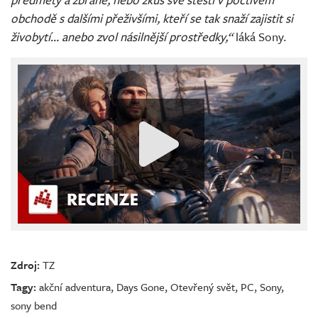
obchodě s dalšími přeživšími, kteří se tak snaží zajistit si
živobytí… anebo zvol násilnější prostředky,“
láká Sony.
Zdroj:
TZ
Tagy:
akční adventura
,
Days Gone
,
Otevřený svět
,
PC
,
Sony
,
sony bend