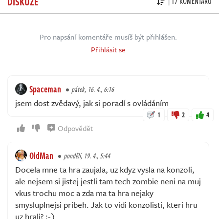
DISKUZE
| 17 KOMENTÁŘŮ
Pro napsání komentáře musíš být přihlášen.
Přihlásit se
Spaceman
pátek, 16. 4., 6:16
jsem dost zvědavý, jak si poradí s ovládáním
1
2
4
Odpovědět
OldMan
pondělí, 19. 4., 5:44
Docela mne ta hra zaujala, uz kdyz vysla na konzoli,
ale nejsem si jistej jestli tam tech zombie neni na muj
vkus trochu moc a zda ma ta hra nejaky
smysluplnejsi pribeh. Jak to vidi konzolisti, kteri hru
uz hrali? :-)