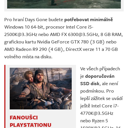
Pro hraní Days Gone budete
potřebovat minimálně
Windows 10 64-bit, procesor Intel Core i5-
2500K@3.3GHz nebo AMD FX 6300@3.5GHz, 8 GB RAM,
grafickou kartu Nvidia GeForce GTX 780 (3 GB) nebo
AMD Radeon R9 290 (4 GB), DirectX verze 11 a 70 GB
volného místa na disku.
Ve všech případech
je
doporučován
SSD disk
, ale není
podmínkou. Pro
lepší zážitek se uvádí
ještě Intel Core i7-
4770K@3.5GHz
FANOUŠCI
nebo Ryzen 5
PLAYSTATIONU
1500X@3.5GHz, 16