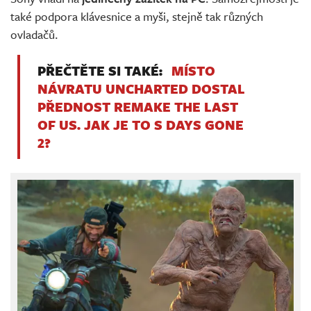
také podpora klávesnice a myši, stejně tak různých
ovladačů.
PŘEČTĚTE SI TAKÉ:
MÍSTO
NÁVRATU UNCHARTED DOSTAL
PŘEDNOST REMAKE THE LAST
OF US. JAK JE TO S DAYS GONE
2?