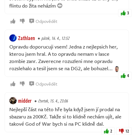
flintu do žita neházím 😊
3
Odpovědět
Zathlaen
pátek, 16. 4., 12:52
Opravdu doporucuji vsem! Jedna z nejlepsich her,
kterou jsem hral. A to opravdu nemam v lasce
zombie zanr. Zaverecne rozuzleni mne opravdu
rozslehalo a tesil jsem se na DG2, ale bohuzel...
4
Odpovědět
midder
čtvrtek, 15. 4., 23:06
Nejlepší část na této hře byla když jsem jí prodal na
sbazaru za 200Kč. Takže si to klidně nechám ujít, ale
takové God of War bych si na PC klidně dal.
2
12