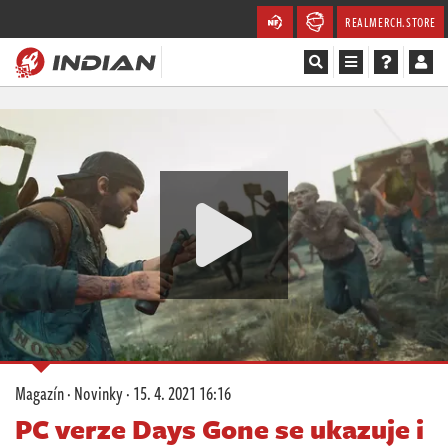
REALMERCH.STORE
Magazín
Recenze
Videa
Soutěže
Databáze
Komunita
Magazín
·
Novinky
·
15. 4. 2021 16:16
Redakce
PC verze Days Gone se ukazuje i