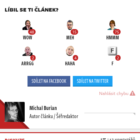
LÍBIL SE TI ČLÁNEK?
48
15
75
WOW
MEH
HMMM
2
4
2
ARRGG
HAHA
F
SDÍLET NA FACEBOOK
SDÍLET NA TWITTER
Nahlásit chybu
Michal Burian
Autor článku / Šéfredaktor