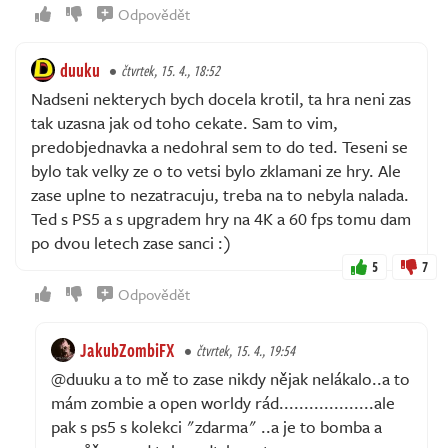
Odpovědět
duuku
čtvrtek, 15. 4., 18:52
Nadseni nekterych bych docela krotil, ta hra neni zas
tak uzasna jak od toho cekate. Sam to vim,
predobjednavka a nedohral sem to do ted. Teseni se
bylo tak velky ze o to vetsi bylo zklamani ze hry. Ale
zase uplne to nezatracuju, treba na to nebyla nalada.
Ted s PS5 a s upgradem hry na 4K a 60 fps tomu dam
po dvou letech zase sanci :)
5
7
Odpovědět
JakubZombiFX
čtvrtek, 15. 4., 19:54
@duuku a to mě to zase nikdy nějak nelákalo..a to
mám zombie a open worldy rád...................ale
pak s ps5 s kolekci "zdarma" ..a je to bomba a