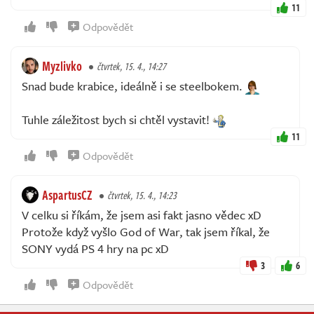
11
Odpovědět
Myzlivko
čtvrtek, 15. 4., 14:27
Snad bude krabice, ideálně i se steelbokem.
Tuhle záležitost bych si chtěl vystavit!
11
Odpovědět
AspartusCZ
čtvrtek, 15. 4., 14:23
V celku si říkám, že jsem asi fakt jasno vědec xD
Protože když vyšlo God of War, tak jsem říkal, že
SONY vydá PS 4 hry na pc xD
3
6
Odpovědět