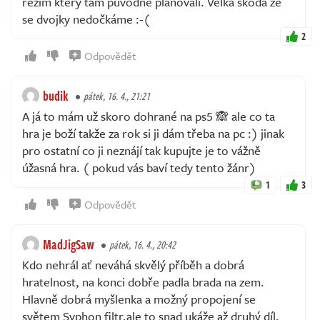
režim který tam původně plánovali. Velká škoda že
se dvojky nedočkáme :-(
2
Odpovědět
budik
pátek, 16. 4., 21:21
A já to mám už skoro dohrané na ps5 🙈 ale co ta
hra je boží takže za rok si ji dám třeba na pc :) jinak
pro ostatní co ji neznájí tak kupujte je to vážně
úžasná hra. ( pokud vás baví tedy tento žánr)
1
3
Odpovědět
MadJigSaw
pátek, 16. 4., 20:42
Kdo nehrál ať neváhá skvělý příběh a dobrá
hratelnost, na konci dobře padla brada na zem.
Hlavně dobrá myšlenka a možný propojení se
světem Syphon filtr,ale to snad ukáže až druhý díl,