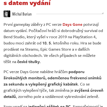
s datem vydání
Živě
Michal Burian
První gameplay záběry z PC verze
Days Gone
potvrzují
datum vydání. Počítačoví hráči si dobrodružný survival od
Bend Studio, který vyšel v roce 2019 na PlayStation 4,
budou moci zahrát od
18. 5.
letošního roku. Hra se bude
prodávat na Steamu, Epic Games Store a v dalších
digitálních obchodech. Ve všech případech se můžete
těšit na
české titulky
.
PC verze Days Gone nabídne hráčům
podporu
širokoúhlých monitorů, odemčenou frekvenci snímků
za sekundu a vylepšený grafický kabátek
. Co se
grafických vylepšení týče, tak zmíněna je
zvýšená úroveň
detailů
, zorného pole a vzdálenost vykreslování zeleně.
Sony vnadí na
jedinečný zážitek na PC
. Samozřejmostí je