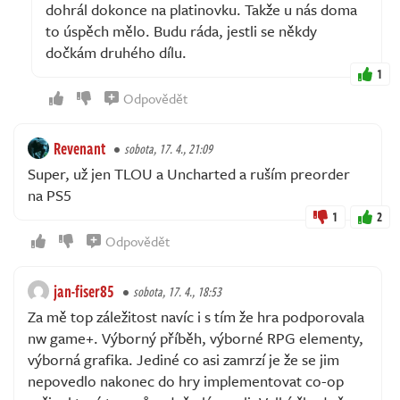
dohrál dokonce na platinovku. Takže u nás doma
to úspěch mělo. Budu ráda, jestli se někdy
dočkám druhého dílu.
1
Odpovědět
Revenant
sobota, 17. 4., 21:09
Super, už jen TLOU a Uncharted a ruším preorder
na PS5
1
2
Odpovědět
jan-fiser85
sobota, 17. 4., 18:53
Za mě top záležitost navíc i s tím že hra podporovala
nw game+. Výborný příběh, výborné RPG elementy,
výborná grafika. Jediné co asi zamrzí je že se jim
nepovedlo nakonec do hry implementovat co-op