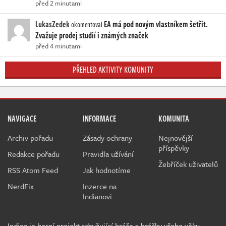
před 2 minutami
LukasZedek
EA má pod novým vlastníkem šetřit.
okomentoval
Zvažuje prodej studií i známých značek
před 4 minutami
PŘEHLED AKTIVITY KOMUNITY
NAVIGACE
INFORMACE
KOMUNITA
Archiv pořadu
Zásady ochrany
Nejnovější
příspěvky
Redakce pořadu
Pravidla užívání
Žebříček uživatelů
RSS Atom Feed
Jak hodnotíme
NerdFix
Inzerce na
Indianovi
Indian je herní projekt sdružující hráče a hráčky všeho věku