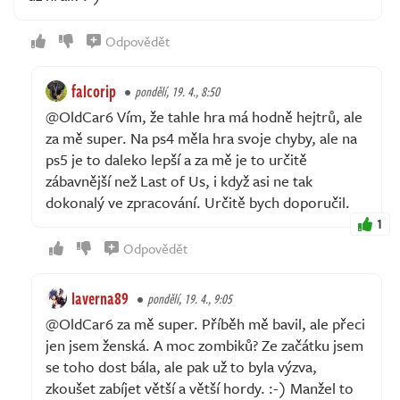
Odpovědět
falcorip
pondělí, 19. 4., 8:50
@OldCar6 Vím, že tahle hra má hodně hejtrů, ale
za mě super. Na ps4 měla hra svoje chyby, ale na
ps5 je to daleko lepší a za mě je to určitě
zábavnější než Last of Us, i když asi ne tak
dokonalý ve zpracování. Určitě bych doporučil.
1
Odpovědět
laverna89
pondělí, 19. 4., 9:05
@OldCar6 za mě super. Příběh mě bavil, ale přeci
jen jsem ženská. A moc zombiků? Ze začátku jsem
se toho dost bála, ale pak už to byla výzva,
zkoušet zabíjet větší a větší hordy. :-) Manžel to