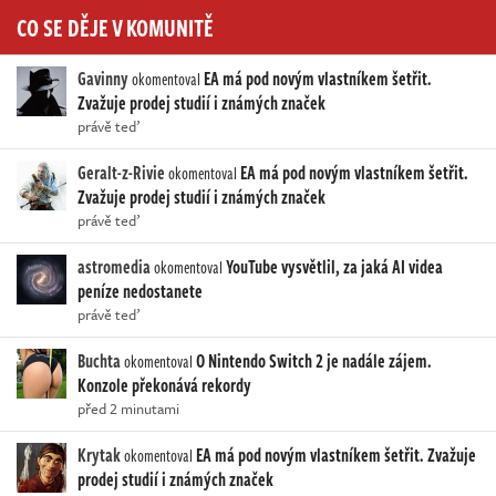
CO SE DĚJE V KOMUNITĚ
Gavinny
EA má pod novým vlastníkem šetřit.
okomentoval
Zvažuje prodej studií i známých značek
právě teď
Geralt-z-Rivie
EA má pod novým vlastníkem šetřit.
okomentoval
Zvažuje prodej studií i známých značek
právě teď
astromedia
YouTube vysvětlil, za jaká AI videa
okomentoval
peníze nedostanete
právě teď
Buchta
O Nintendo Switch 2 je nadále zájem.
okomentoval
Konzole překonává rekordy
před 2 minutami
Krytak
EA má pod novým vlastníkem šetřit. Zvažuje
okomentoval
prodej studií i známých značek