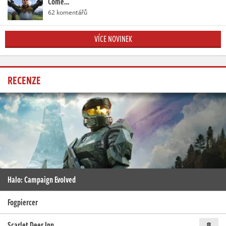
Come…
62 komentářů
VÍCE NOVINEK
RECENZE
Halo: Campaign Evolved
Fogpiercer
Scarlet Deer Inn
8