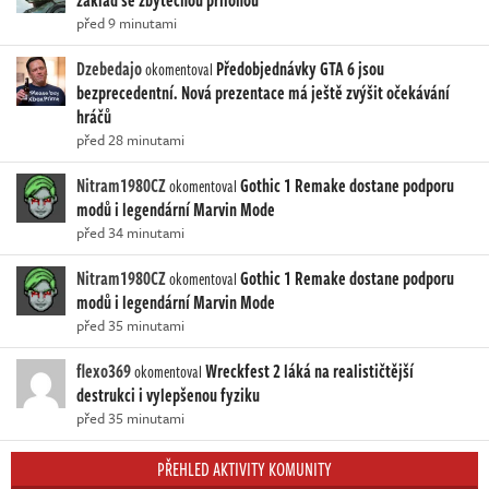
základ se zbytečnou přílohou
před 9 minutami
Dzebedajo
Předobjednávky GTA 6 jsou
okomentoval
bezprecedentní. Nová prezentace má ještě zvýšit očekávání
hráčů
před 28 minutami
Nitram1980CZ
Gothic 1 Remake dostane podporu
okomentoval
modů i legendární Marvin Mode
před 34 minutami
Nitram1980CZ
Gothic 1 Remake dostane podporu
okomentoval
modů i legendární Marvin Mode
před 35 minutami
flexo369
Wreckfest 2 láká na realističtější
okomentoval
destrukci i vylepšenou fyziku
před 35 minutami
PŘEHLED AKTIVITY KOMUNITY