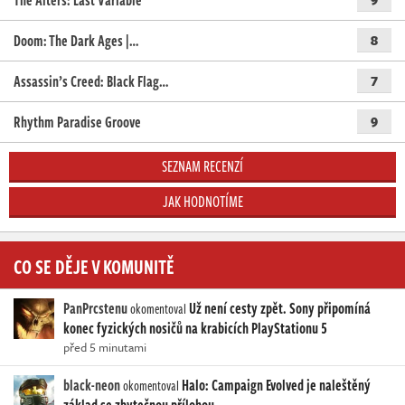
The Alters: Last Variable
Doom: The Dark Ages |…
8
Assassin’s Creed: Black Flag…
7
Rhythm Paradise Groove
9
SEZNAM RECENZÍ
JAK HODNOTÍME
CO SE DĚJE V KOMUNITĚ
PanPrcstenu
Už není cesty zpět. Sony připomíná
okomentoval
konec fyzických nosičů na krabicích PlayStationu 5
před 5 minutami
black-neon
Halo: Campaign Evolved je naleštěný
okomentoval