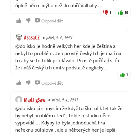
úplně něco jinýho než do obří Valhally...
1
10
Odpovědět
AsasaCZ
pátek, 9. 4., 19:34
@dolisko je hodně velkých her kde je čeština a
nebyl to problém. Jen prostě český trh je malí na
to aby se to tolik prodávalo. Prostě počítají s tím
že i náš český trh umí v podstatě anglicky...
1
Odpovědět
MadJigSaw
pátek, 9. 4., 20:17
@dolisko já si myslím že když to šlo tolik let tak že
by nebyl problém i teď , tohle o studiu něco
vypovídá ... Kdyby to byla jednoduchá hra
neřeknu půl slova , ale u některých her je lepší