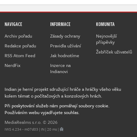
NAVIGACE
INFORMACE
KOMUNITA
Archiv pořadu
Zásady ochrany
Nejnovější
příspěvky
Redakce pořadu
Pravidla užívání
Žebříček uživatelů
RSS Atom Feed
Jak hodnotíme
NerdFix
Inzerce na
Indianovi
Indian je herní projekt sdružující hráče a hráčky všeho věku
kolem témat o počítačových a konzolových hrách.
Při poskytování služeb nám pomáhají soubory cookie.
Používáním webu vyjadřujete souhlas.
MediaRealms s.r.o.
© 2026
IWS 4.234 - m07d03 | IN | 20 ms |