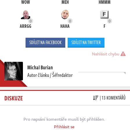
WOW
MEH
HMMM
0
0
0
ARRGG
HAHA
F
SDÍLET NA FACEBOOK
SDÍLET NA TWITTER
Nahlásit chybu
Michal Burian
Autor článku / Šéfredaktor
DISKUZE
| 13 KOMENTÁŘŮ
Pro napsání komentáře musíš být přihlášen.
Přihlásit se