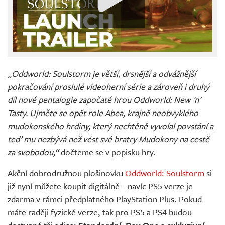
„Oddworld: Soulstorm je větší, drsnější a odvážnější
pokračování proslulé videoherní série a zároveň i druhý
díl nové pentalogie započaté hrou Oddworld: New 'n'
Tasty. Ujměte se opět role Abea, krajně neobvyklého
mudokonského hrdiny, který nechtěně vyvolal povstání a
teď mu nezbývá než vést své bratry Mudokony na cestě
za svobodou,“
dočteme se v popisku hry.
Akční dobrodružnou plošinovku
Oddworld: Soulstorm
si
již nyní můžete koupit digitálně – navíc PS5 verze je
zdarma v rámci předplatného PlayStation Plus. Pokud
máte raději fyzické verze, tak pro PS5 a PS4 budou