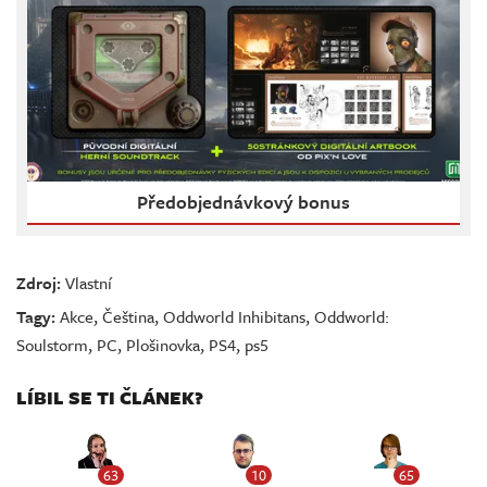
Předobjednávkový bonus
Zdroj:
Vlastní
Tagy:
Akce
,
Čeština
,
Oddworld Inhibitans
,
Oddworld:
Soulstorm
,
PC
,
Plošinovka
,
PS4
,
ps5
LÍBIL SE TI ČLÁNEK?
63
10
65