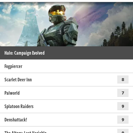
Halo: Campaign Evolved
Fogpiercer
Scarlet Deer Inn
8
Palworld
7
Splatoon Raiders
9
Denshattack!
9
9