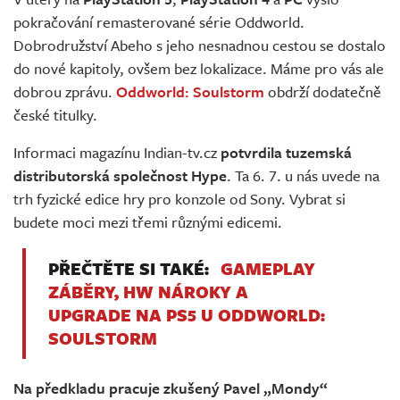
Živě
pokračování remasterované série Oddworld.
Dobrodružství Abeho s jeho nesnadnou cestou se dostalo
do nové kapitoly, ovšem bez lokalizace. Máme pro vás ale
dobrou zprávu.
Oddworld: Soulstorm
obdrží dodatečně
české titulky.
Informaci magazínu Indian-tv.cz
potvrdila tuzemská
distributorská společnost Hype
. Ta 6. 7. u nás uvede na
trh fyzické edice hry pro konzole od Sony. Vybrat si
budete moci mezi třemi různými edicemi.
PŘEČTĚTE SI TAKÉ:
GAMEPLAY
ZÁBĚRY, HW NÁROKY A
UPGRADE NA PS5 U ODDWORLD:
SOULSTORM
Na předkladu pracuje zkušený Pavel „Mondy“