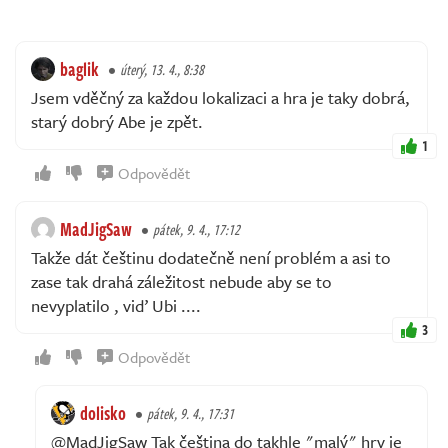
baglik
úterý, 13. 4., 8:38
Jsem vděčný za každou lokalizaci a hra je taky dobrá,
starý dobrý Abe je zpět.
1
Odpovědět
MadJigSaw
pátek, 9. 4., 17:12
Takže dát češtinu dodatečně není problém a asi to
zase tak drahá záležitost nebude aby se to
nevyplatilo , viď Ubi ....
3
Odpovědět
dolisko
pátek, 9. 4., 17:31
@MadJigSaw Tak čeština do takhle "malý" hry je