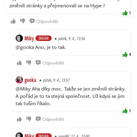
změnili stránky a přejmenovali se na Hype ?
1
Odpovědět
Miky
INDIAN
pátek, 9. 4., 13:56
@gooka Ano, je to tak.
4
Odpovědět
gooka
pátek, 9. 4., 13:57
@Miky Aha díky moc. Takže se jen změnili stránky.
A pořád je to ta stejná společnost. Už kdysi se jim
tak tuším říkalo.
1
Odpovědět
Miky
INDIAN
pondělí, 12. 4., 13:00