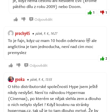
je, když nemá češtinu ani Resident Evil (kromě
pátého dílu z roku 2009) nebo Doom.
1
1
Odpovědět
prochy45
pátek, 9. 4., 14:27
To je fajn, kdyz uz mam 10 hodin odehrano 🤣 ale
anglictina je tam jednoducha, není nad cim moc
premyslez
2
Odpovědět
gooka
pátek, 9. 4., 13:55
O této distributorské společnosti Hype jsem ještě
nikdy neslyšel. Není to náhodou Hypermax
(Cinemax), po kterém se nějak slehla zem a dlouho
o nich nebylo slyšet ? Když kouknu na stránky
hypermax.cz, tak už je to tam dlouho mrtvé. Že by