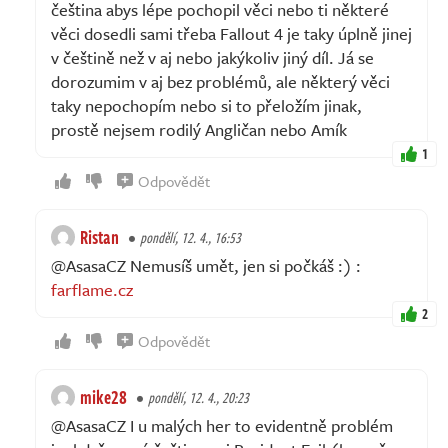
čeština abys lépe pochopil věci nebo ti některé
věci dosedli sami třeba Fallout 4 je taky úplně jinej
v češtině než v aj nebo jakýkoliv jiný díl. Já se
dorozumim v aj bez problémů, ale některý věci
taky nepochopím nebo si to přeložím jinak,
prostě nejsem rodilý Angličan nebo Amík
1
Odpovědět
Ristan
pondělí, 12. 4., 16:53
@AsasaCZ Nemusíš umět, jen si počkáš :) :
farflame.cz
2
Odpovědět
mike28
pondělí, 12. 4., 20:23
@AsasaCZ I u malých her to evidentně problém