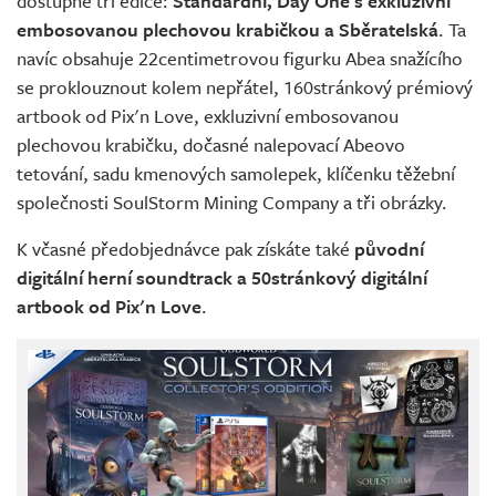
dostupné tři edice:
Standardní, Day One s exkluzivní
embosovanou plechovou krabičkou a Sběratelská
. Ta
navíc obsahuje 22centimetrovou figurku Abea snažícího
se proklouznout kolem nepřátel, 160stránkový prémiový
artbook od Pix'n Love, exkluzivní embosovanou
plechovou krabičku, dočasné nalepovací Abeovo
tetování, sadu kmenových samolepek, klíčenku těžební
společnosti SoulStorm Mining Company a tři obrázky.
K včasné předobjednávce pak získáte také
původní
digitální herní soundtrack a 50stránkový digitální
artbook od Pix'n Love
.