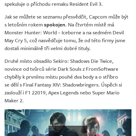
spekuluje o příchodu remaku Resident Evil 3.
Jak se můžete se seznamu přesvědčit, Capcom může být
s letošním rokem
spokojen
. Na čtvrtém místě má
Monster Hunter: World – Iceborne a na sedmém Devil
May Cry 5, což nasvědčuje tomu, že od této firmy jsme
dostali minimálně tři velmi dobré tituly.
Druhé místo obsadilo Sekiro: Shadows Die Twice,
novince od tvůrců série Dark Souls z FromSoftware
chyběly k prvnímu místu pouhé dva body a o stříbro
se dělí s Final Fantasy XIV: Shadowbringers. Úspěch si
zaslouží i F1 22019, Apex Legends nebo Super Mario
Maker 2.