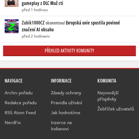
gameplay z DLC Muž cti
před 1 hodinou
Zubik1000CZ
Evropská unie spustila povinné
okomentoval
značení AI obsahu
před 2 hodinami
PŘEHLED AKTIVITY KOMUNITY
NAVIGACE
INFORMACE
KOMUNITA
Archiv pořadu
Zásady ochrany
Nejnovější
příspěvky
Redakce pořadu
Pravidla užívání
Žebříček uživatelů
RSS Atom Feed
Jak hodnotíme
NerdFix
Inzerce na
Indianovi