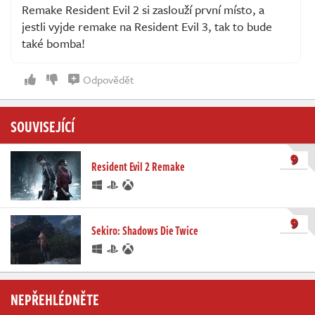
Remake Resident Evil 2 si zaslouží první místo, a
jestli vyjde remake na Resident Evil 3, tak to bude
také bomba!
Odpovědět
SOUVISEJÍCÍ
9
Resident Evil 2 Remake
9
Sekiro: Shadows Die Twice
NEPŘEHLÉDNĚTE