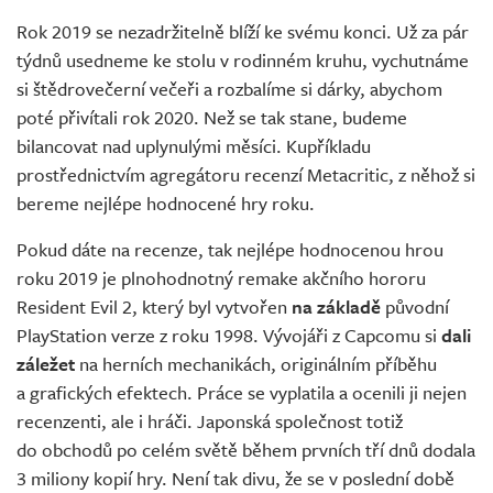
Živě
Rok 2019 se nezadržitelně blíží ke svému konci. Už za pár
týdnů usedneme ke stolu v rodinném kruhu, vychutnáme
si štědrovečerní večeři a rozbalíme si dárky, abychom
poté přivítali rok 2020. Než se tak stane, budeme
bilancovat nad uplynulými měsíci. Kupříkladu
prostřednictvím agregátoru recenzí Metacritic, z něhož si
bereme nejlépe hodnocené hry roku.
Pokud dáte na recenze, tak nejlépe hodnocenou hrou
roku 2019 je plnohodnotný remake akčního hororu
Resident Evil 2, který byl vytvořen
na základě
původní
PlayStation verze z roku 1998. Vývojáři z Capcomu si
dali
záležet
na herních mechanikách, originálním příběhu
a grafických efektech. Práce se vyplatila a ocenili ji nejen
recenzenti, ale i hráči. Japonská společnost totiž
do obchodů po celém světě během prvních tří dnů dodala
3 miliony kopií hry. Není tak divu, že se v poslední době