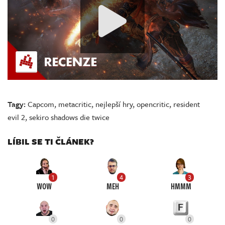
Tagy:
Capcom
,
metacritic
,
nejlepší hry
,
opencritic
,
resident
evil 2
,
sekiro shadows die twice
LÍBIL SE TI ČLÁNEK?
1
4
3
WOW
MEH
HMMM
0
0
0