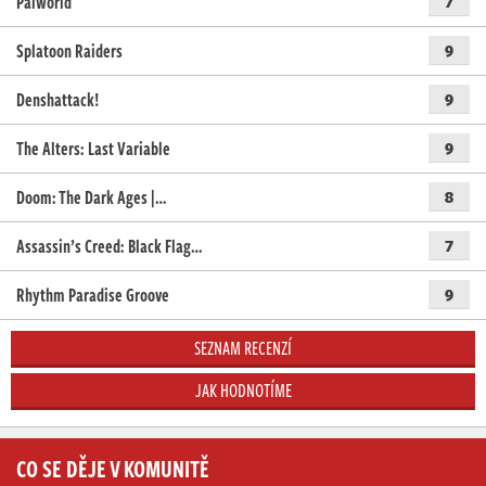
Palworld
7
Splatoon Raiders
9
Denshattack!
9
The Alters: Last Variable
9
Doom: The Dark Ages |…
8
Assassin’s Creed: Black Flag…
7
Rhythm Paradise Groove
9
SEZNAM RECENZÍ
JAK HODNOTÍME
CO SE DĚJE V KOMUNITĚ