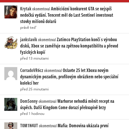
Krytak
Ambiciózní konkurent GTA se nejspíš
okomentoval
nedočká vydání. Tencent měl do Last Sentinel investovat
stovky milionů dolarů
právě teď
jankslavik
Zatímco PlayStation končí s výrobou
okomentoval
disků, Xbox se zaměřuje na zpětnou kompatibilitu a převod
fyzických kopií
před 13 minutami
CorradoVR6cz
Oslavte 25 let Xboxu novým
okomentoval
dynamickým pozadím, profilovým obrázkem nebo speciální
kolekcí her
před 25 minutami
DomSonny
Warhorse nehodlá měnit recept na
okomentoval
úspěch. Další Kingdom Come dorazí překvapivě brzy
před 1 hodinou
T0M1N4UT
Mafia: Domovina ukázala první
okomentoval