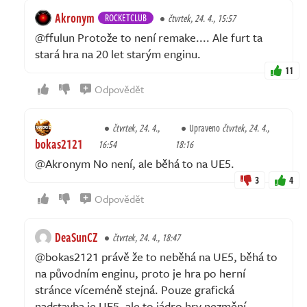
Akronym
ROCKETCLUB
čtvrtek, 24. 4., 15:57
@ffulun Protože to není remake.... Ale furt ta
stará hra na 20 let starým enginu.
11
Odpovědět
čtvrtek, 24. 4.,
Upraveno
čtvrtek, 24. 4.,
bokas2121
16:54
18:16
@Akronym No není, ale běhá to na UE5.
3
4
Odpovědět
DeaSunCZ
čtvrtek, 24. 4., 18:47
@bokas2121 právě že to neběhá na UE5, běhá to
na původním enginu, proto je hra po herní
stránce víceméně stejná. Pouze grafická
nadstavba je UE5, ale to jádro hry nezmění.