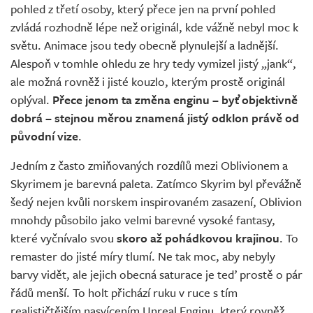
pohled z třetí osoby, který přece jen na první pohled
zvládá rozhodně lépe než originál, kde vážně nebyl moc k
světu. Animace jsou tedy obecně plynulejší a ladnější.
Alespoň v tomhle ohledu ze hry tedy vymizel jistý „jank“,
ale možná rovněž i jisté kouzlo, kterým prostě originál
oplýval.
Přece jenom ta změna enginu – byť objektivně
dobrá – stejnou měrou znamená jistý odklon právě od
původní vize
.
Jedním z často zmiňovaných rozdílů mezi Oblivionem a
Skyrimem je barevná paleta. Zatímco Skyrim byl převážně
šedý nejen kvůli norskem inspirovaném zasazení, Oblivion
mnohdy působilo jako velmi barevné vysoké fantasy,
které vyčnívalo svou
skoro až pohádkovou krajinou
. To
remaster do jisté míry tlumí. Ne tak moc, aby nebyly
barvy vidět, ale jejich obecná saturace je teď prostě o pár
řádů menší. To holt přichází ruku v ruce s tím
realističtějším nasvícením Unreal Enginu, který rovněž