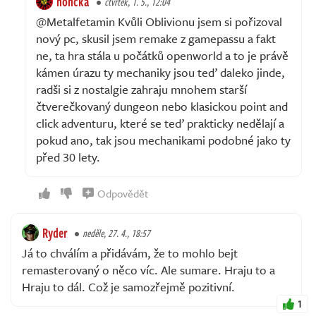
honcka
čtvrtek, 1. 5., 12:04
@Metalfetamin Kvůli Oblivionu jsem si pořizoval
nový pc, skusil jsem remake z gamepassu a fakt
ne, ta hra stála u počátků openworld a to je právě
kámen úrazu ty mechaniky jsou teď daleko jinde,
radši si z nostalgie zahraju mnohem starší
čtverečkovaný dungeon nebo klasickou point and
click adventuru, které se teď prakticky nedělají a
pokud ano, tak jsou mechanikami podobné jako ty
před 30 lety.
Odpovědět
Ryder
neděle, 27. 4., 18:57
Já to chválím a přidávám, že to mohlo bejt
remasterovaný o něco víc. Ale sumare. Hraju to a
Hraju to dál. Což je samozřejmě pozitivní.
1