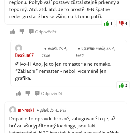
regionu. Pohyb vaší postavy zůstal stejně prkenný a
toporný. Atd. atd. atd. Je to prostě JEN špatně
redesign staré hry se vším, co k tomu patří.
1
4
Odpovědět
neděle, 27. 4.,
Upraveno
neděle, 27. 4.,
DeaSunCZ
13:00
15:50
@Ivo-H Ano, je to jen remaster a ne remake.
"Základní" remaster - neboli víceméně jen
grafika.
2
Odpovědět
mr-reeki
pátek, 25. 4., 6:18
Dopadlo to opravdu hrozně, zabugované to je, až
hrůza, všudypřítomný loadingy, jsou fakt
katastrofální, NPC jsou tak hloupé a neustále někde