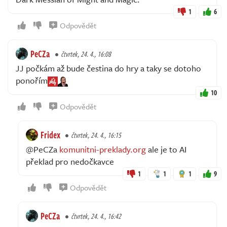
1
6
Odpovědět
PeCZa
čtvrtek, 24. 4., 16:08
JJ počkám až bude čestina do hry a taky se dotoho
ponořím
10
Odpovědět
Fridex
čtvrtek, 24. 4., 16:15
@PeCZa
komunitni-preklady.org
ale je to AI
překlad pro nedočkavce
1
1
1
9
Odpovědět
PeCZa
čtvrtek, 24. 4., 16:42