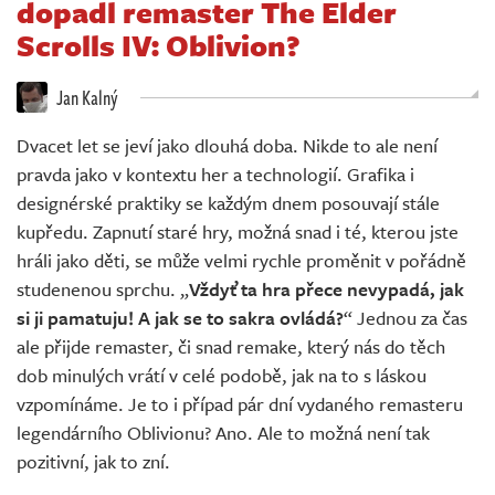
dopadl remaster The Elder
Živě
Scrolls IV: Oblivion?
Jan Kalný
Dvacet let se jeví jako dlouhá doba. Nikde to ale není
pravda jako v kontextu her a technologií. Grafika i
designérské praktiky se každým dnem posouvají stále
kupředu. Zapnutí staré hry, možná snad i té, kterou jste
hráli jako děti, se může velmi rychle proměnit v pořádně
studenenou sprchu. „
Vždyť ta hra přece nevypadá, jak
si ji pamatuju! A jak se to sakra ovládá?
“ Jednou za čas
ale přijde remaster, či snad remake, který nás do těch
dob minulých vrátí v celé podobě, jak na to s láskou
vzpomínáme. Je to i případ pár dní vydaného remasteru
legendárního Oblivionu? Ano. Ale to možná není tak
pozitivní, jak to zní.