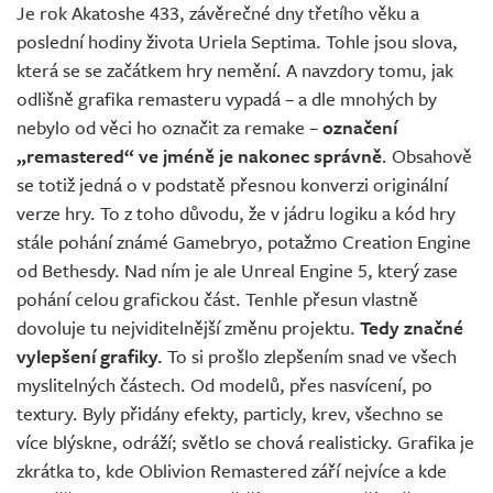
Je rok Akatoshe 433, závěrečné dny třetího věku a
poslední hodiny života Uriela Septima. Tohle jsou slova,
která se se začátkem hry nemění. A navzdory tomu, jak
odlišně grafika remasteru vypadá – a dle mnohých by
nebylo od věci ho označit za remake –
označení
„remastered“ ve jméně je nakonec správně
. Obsahově
se totiž jedná o v podstatě přesnou konverzi originální
verze hry. To z toho důvodu, že v jádru logiku a kód hry
stále pohání známé Gamebryo, potažmo Creation Engine
od Bethesdy. Nad ním je ale Unreal Engine 5, který zase
pohání celou grafickou část. Tenhle přesun vlastně
dovoluje tu nejviditelnější změnu projektu.
Tedy značné
vylepšení grafiky.
To si prošlo zlepšením snad ve všech
myslitelných částech. Od modelů, přes nasvícení, po
textury. Byly přidány efekty, particly, krev, všechno se
více blýskne, odráží; světlo se chová realisticky. Grafika je
zkrátka to, kde Oblivion Remastered září nejvíce a kde