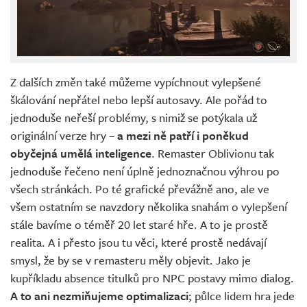
Z dalších změn také můžeme vypíchnout vylepšené
škálování nepřátel nebo lepší autosavy. Ale pořád to
jednoduše neřeší problémy, s nimiž se potýkala už
originální verze hry –
a mezi ně patří i poněkud
obyčejná umělá inteligence
. Remaster Oblivionu tak
jednoduše řečeno není úplně jednoznačnou výhrou po
všech stránkách. Po té grafické převážně ano, ale ve
všem ostatním se navzdory několika snahám o vylepšení
stále bavíme o téměř 20 let staré hře. A to je prostě
realita. A i přesto jsou tu věci, které prostě nedávají
smysl, že by se v remasteru měly objevit. Jako je
kupříkladu absence titulků pro NPC postavy mimo dialog.
A to ani nezmiňujeme optimalizaci
; půlce lidem hra jede