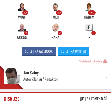
42
19
142
WOW
MEH
HMMM
2
2
3
ARRGG
HAHA
F
SDÍLET NA FACEBOOK
SDÍLET NA TWITTER
Nahlásit chybu
Jan Kalný
Autor článku / Redaktor
DISKUZE
| 31 KOMENTÁŘŮ