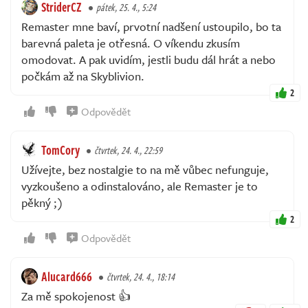
StriderCZ
pátek, 25. 4., 5:24
Remaster mne baví, prvotní nadšení ustoupilo, bo ta
barevná paleta je otřesná. O víkendu zkusím
omodovat. A pak uvidím, jestli budu dál hrát a nebo
počkám až na Skyblivion.
2
Odpovědět
TomCory
čtvrtek, 24. 4., 22:59
Užívejte, bez nostalgie to na mě vůbec nefunguje,
vyzkoušeno a odinstalováno, ale Remaster je to
pěkný ;)
2
Odpovědět
Alucard666
čtvrtek, 24. 4., 18:14
Za mě spokojenost 👍