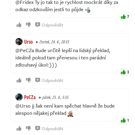
@Fridex Ty jo tak to je rychlost mockrát díky za
odkaz odzkouším jestli to půjde
7
Odpovědět
Urso
čtvrtek, 24. 4., 20:55
@PeCZa Bude určitě lepší na lidský překlad,
ideálně pokud tam přenesou i ten parádní
zdlouhavý úkol:)))
3
Odpovědět
PeCZa
pátek, 25. 4., 5:55
@Urso jj šak není kam spěchat hlavně že bude
alespon nějakej překlad
1
Odpovědět