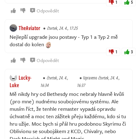
1
5
Odpovědět
TheAviator
čtvrtek, 24. 4., 17:25
Nejlepší upgrade jsou postavy - Typ 1 a Typ 2 mě
dostal do kolen
1
3
Odpovědět
Lucky-
čtvrtek, 24. 4.,
Upraveno
čtvrtek, 24. 4.,
Luke
16:34
16:37
Mě nikdy hry od Bethesdy moc nebraly hlavně kvůli
(pro mne) nudnému soubojovému systému. Ale
musím říct, že tenhle remaster vypadá opravdu
úchvatně a moc ten zážitek přeju každému, kdo si tu
hru užije. Moc bych si přál hru podobnou Skyrimu či
Oblivionu se soubojákem z KCD, Chivalry, nebo
Dark Messiah of Might and Magic.