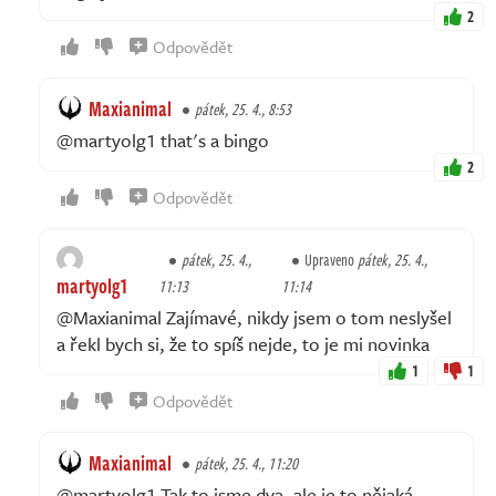
2
Odpovědět
Maxianimal
pátek, 25. 4., 8:53
@martyolg1 that's a bingo
2
Odpovědět
pátek, 25. 4.,
Upraveno
pátek, 25. 4.,
martyolg1
11:13
11:14
@Maxianimal Zajímavé, nikdy jsem o tom neslyšel
a řekl bych si, že to spíš nejde, to je mi novinka
1
1
Odpovědět
Maxianimal
pátek, 25. 4., 11:20
@martyolg1 Tak to jsme dva, ale je to nějaká