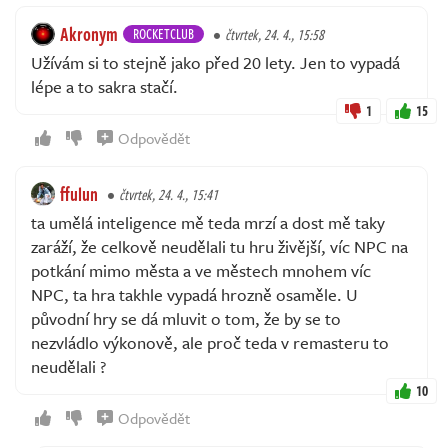
Akronym
ROCKETCLUB
čtvrtek, 24. 4., 15:58
Užívám si to stejně jako před 20 lety. Jen to vypadá
lépe a to sakra stačí.
1
15
Odpovědět
ffulun
čtvrtek, 24. 4., 15:41
ta umělá inteligence mě teda mrzí a dost mě taky
zaráží, že celkově neudělali tu hru živější, víc NPC na
potkání mimo města a ve městech mnohem víc
NPC, ta hra takhle vypadá hrozně osaměle. U
původní hry se dá mluvit o tom, že by se to
nezvládlo výkonově, ale proč teda v remasteru to
neudělali ?
10
Odpovědět