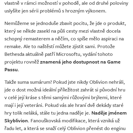
vlastně v rámci možností v pohodě, ale od druhé poloviny
uslyšíte jen sérii problémů s hrozným výkonem.
Nemůžeme se jednoduše zbavit pocitu, že jde o produkt,
který se někde zasekl na půli cesty mezi vlastně docela
schopný remasterem a něčím, co spíše mělo aspiraci na
remake. Ale to naštěstí můžete zjistit sami. Protože
Bethesda aktuálně patří Microsoftu, vydání tohoto
projektu rovněž
znamená jeho dostupnost na Game
Passu
.
Takže suma sumárum? Pokud jste nikdy Oblivion nehráli,
jde o dost možná ideální příležitost zahrát si původní hru
v celé její kráse s těmi samými růžovými brýlemi, které
mají i její veteráni. Pokud vás ale hraní dvě dekády staré
hry tolik neláká, stále tu jedna naděje je.
Naděje jménem
Skyblivion
. Fanouškovská modifikace, která vzniká už
řadu let, a která se snaží celý Oblivion přenést do enginu