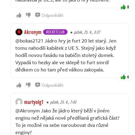
8
Odpovědět
Akronym
ROCKETCLUB
pátek, 25. 4., 3:37
@bokas2121 Jádro hry je furt 20 let starý. Jen
tomu nahodili kabátek z UE 5. Stejný jako když
hodíš novou fasádu na babičin stoletý domek.
Vypadá to hezky ale ve sklepě to furt smrdí
dědkem co ho tam před válkou zakopala.
6
Odpovědět
martyolg1
pátek, 25. 4., 7:43
@Akronym Jako že jádro který běží v jiném
enginu než nějaká nové předělaná grafická část?
To je možné na sebe naroubovat dva různé
enginy?