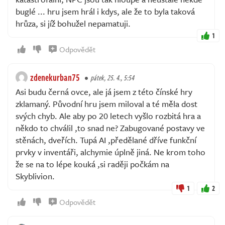
buglé ... hru jsem hrál i kdys, ale že to byla taková
hrůza, si jíž bohužel nepamatuji.
1
Odpovědět
zdenekurban75
pátek, 25. 4., 5:54
Asi budu černá ovce, ale já jsem z této čínské hry
zklamaný. Původní hru jsem miloval a té měla dost
svých chyb. Ale aby po 20 letech vyšlo rozbitá hra a
někdo to chválil ,to snad ne? Zabugované postavy ve
stěnách, dveřích. Tupá AI ,předělané dříve funkční
prvky v inventáři, alchymie úplně jiná. Ne krom toho
že se na to lépe kouká ,si raději počkám na
Skyblivion.
1
2
Odpovědět