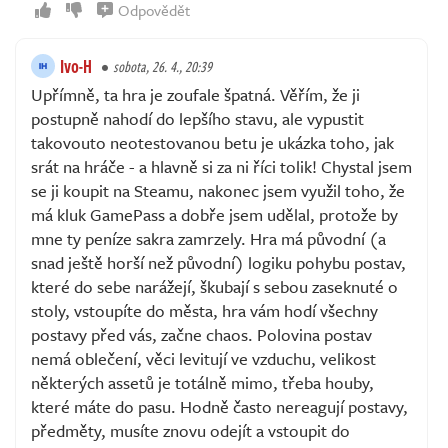
Odpovědět
Ivo-H
sobota, 26. 4., 20:39
Upřímně, ta hra je zoufale špatná. Věřím, že ji
postupně nahodí do lepšího stavu, ale vypustit
takovouto neotestovanou betu je ukázka toho, jak
srát na hráče - a hlavně si za ni říci tolik! Chystal jsem
se ji koupit na Steamu, nakonec jsem využil toho, že
má kluk GamePass a dobře jsem udělal, protože by
mne ty peníze sakra zamrzely. Hra má původní (a
snad ještě horší než původní) logiku pohybu postav,
které do sebe narážejí, škubají s sebou zaseknuté o
stoly, vstoupíte do města, hra vám hodí všechny
postavy před vás, začne chaos. Polovina postav
nemá oblečení, věci levitují ve vzduchu, velikost
některých assetů je totálně mimo, třeba houby,
které máte do pasu. Hodně často nereagují postavy,
předměty, musíte znovu odejít a vstoupit do