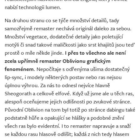
nabízí technologii lumen.
Na druhou stranu co se týče množství detailů, tady
samozřejmě remaster nechává originál daleko za sebou.
Množství vegetace, dodatečné detaily jako poletující
motýli či snad takové maličkosti jako srst khajiitů jsou teď
prostě o míle někde jinde.
I přes to všechno ale není
zcela upřímně remaster Oblivionu grafickým
fenoménem
. Nepočítaje s odřenýma ušima dostatečný
lip-sync, i modely některých postav nebo ras nejsou
úplnou výhrou. Za nás to odnesl nejvíce hlavně
Sheogorath a celkově elfové. Když už jsme ale u těch ras,
alespoň oceňujeme jejich odlišnosti po zvukové stránce.
Původní Oblivion na tom byl totiž po stránce dabingu také
podstatně hůře a opakující se hlášky a podobné znění
všech ras bylo evidentní. I to remaster napravuje a snaží
se každou rasu hlasově odlišit; každá z nich tedy hlasem