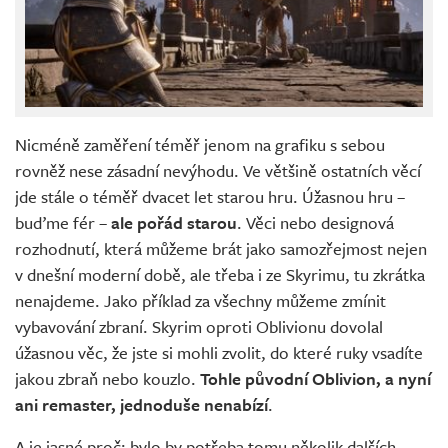
Nicméně zaměření téměř jenom na grafiku s sebou
rovněž nese zásadní nevýhodu. Ve většině ostatních věcí
jde stále o téměř dvacet let starou hru. Úžasnou hru –
buďme fér –
ale pořád starou
. Věci nebo designová
rozhodnutí, která můžeme brát jako samozřejmost nejen
v dnešní moderní době, ale třeba i ze Skyrimu, tu zkrátka
nenajdeme. Jako příklad za všechny můžeme zmínit
vybavování zbraní. Skyrim oproti Oblivionu dovolal
úžasnou věc, že jste si mohli zvolit, do které ruky vsadíte
jakou zbraň nebo kouzlo.
Tohle původní Oblivion, a nyní
ani remaster, jednoduše nenabízí
.
A je jasné proč; bylo by potřeba tomu několik dalších