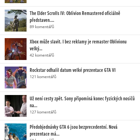
The Elder Scrolls IV: Oblivion Remastered oficiálně
představen.…
89 komentářů
Xbox může slavit. I bez reklamy je remaster Oblivionu
velký…
42 komentářů
Rockstar odhalil datum velké prezentace GTA VI
121 komentářů
Už není cesty zpět. Sony připomíná konec fyzických nosičů
na…
127 komentářů
Předobjednávky GTA 6 jsou bezprecedentní. Nová
prezentace má…