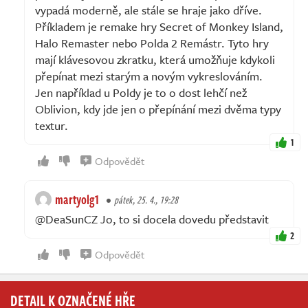
vypadá moderně, ale stále se hraje jako dříve.
Příkladem je remake hry Secret of Monkey Island,
Halo Remaster nebo Polda 2 Remástr. Tyto hry
mají klávesovou zkratku, která umožňuje kdykoli
přepínat mezi starým a novým vykreslováním.
Jen například u Poldy je to o dost lehčí než
Oblivion, kdy jde jen o přepínání mezi dvěma typy
textur.
1
Odpovědět
martyolg1
pátek, 25. 4., 19:28
@DeaSunCZ Jo, to si docela dovedu představit
2
Odpovědět
DETAIL K OZNAČENÉ HŘE