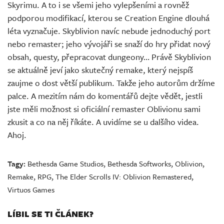
Skyrimu. A to i se všemi jeho vylepšeními a rovněž
podporou modifikací, kterou se Creation Engine dlouhá
léta vyznačuje. Skyblivion navíc nebude jednoduchý port
nebo remaster; jeho vývojáři se snaží do hry přidat nový
obsah, questy, přepracovat dungeony… Právě Skyblivion
se aktuálně jeví jako skutečný remake, který nejspíš
zaujme o dost větší publikum. Takže jeho autorům držíme
palce. A mezitím nám do komentářů dejte vědět, jestli
jste měli možnost si oficiální remaster Oblivionu sami
zkusit a co na něj říkáte. A uvidíme se u dalšího videa.
Ahoj.
Tagy:
Bethesda Game Studios
,
Bethesda Softworks
,
Oblivion
,
Remake
,
RPG
,
The Elder Scrolls IV: Oblivion Remastered
,
Virtuos Games
LÍBIL SE TI ČLÁNEK?