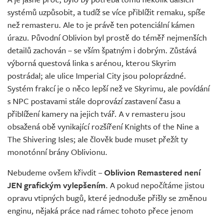
systémů uzpůsobit, a tudíž se více přiblížit remaku, spíše
než remasteru. Ale to je právě ten potenciální kámen
úrazu. Původní Oblivion byl prostě do téměř nejmenších
detailů zachován – se vším špatným i dobrým. Zůstává
výborná questová linka s arénou, kterou Skyrim
postrádal; ale ulice Imperial City jsou poloprázdné.
Systém frakcí je o něco lepší než ve Skyrimu, ale povídání
s NPC postavami stále doprovází zastavení času a
přiblížení kamery na jejich tvář. A v remasteru jsou
obsažená obě vynikající rozšíření Knights of the Nine a
The Shivering Isles; ale člověk bude muset přežít ty
monotónní brány Oblivionu.
Nebudeme ovšem křivdit –
Oblivion Remastered není
JEN grafickým vylepšením
. A pokud nepočítáme jistou
opravu vtipných bugů, které jednoduše přišly se změnou
enginu, nějaká práce nad rámec tohoto přece jenom