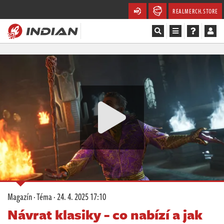
REALMERCH.STORE
Magazín
Recenze
Videa
Soutěže
Databáze
Komunita
Magazín
·
Téma
·
24. 4. 2025 17:10
Redakce
Návrat klasiky - co nabízí a jak