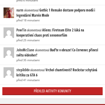
před 6 minutami
narm
Gothic 1 Remake dostane podporu modů i
okomentoval
legendární Marvin Mode
před 18 minutami
PowTin
Aliens: Fireteam Elite 2 láká na
okomentoval
kooperativní chaos proti xenomorfům
před 25 minutami
JohnMcClane
Buďte v obraze! Co červenec přinesl
okomentoval
světu videoher?
před 35 minutami
stepik0dv
Vrchol chamtivosti? Rockstar schytává
okomentoval
kritiku za GTA 6
před 41 minutami
PŘEHLED AKTIVITY KOMUNITY