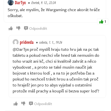
DarTyx
čtvrtek, 9. 12., 22:24
Sorry, ale myslím, že Wargaming chce akorát hráče
oškubat.
1
Odpovědět
prideeda
sobota, 1. 1., 19:26
@DarTyx proč myslíš hraju tuto hru jak na pc tak
tabletu a pokud nechci vše hned tak nemusím do
toho vrazit ani kč, chci si kvalitně zahrát a něco
vybudovat , a proto se také musím naučit jak
bojovat s kterou lodí , a na to je potřeba čas a
pokud ho nechceš trávit hrou a učením tak proč
to hraješ? jen pro to abys vyjebal s ostatními
protože máš prachy a koupíš si bezva super loď?
Odpovědět