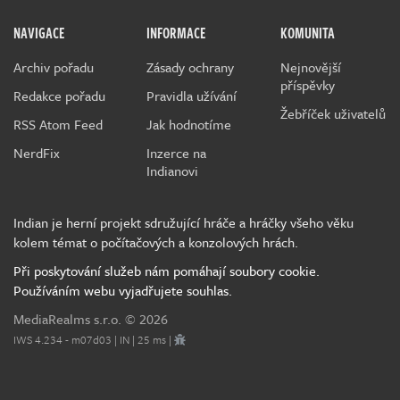
NAVIGACE
INFORMACE
KOMUNITA
Archiv pořadu
Zásady ochrany
Nejnovější
příspěvky
Redakce pořadu
Pravidla užívání
Žebříček uživatelů
RSS Atom Feed
Jak hodnotíme
NerdFix
Inzerce na
Indianovi
Indian je herní projekt sdružující hráče a hráčky všeho věku
kolem témat o počítačových a konzolových hrách.
Při poskytování služeb nám pomáhají soubory cookie.
Používáním webu vyjadřujete souhlas.
MediaRealms s.r.o.
© 2026
IWS 4.234 - m07d03 | IN | 25 ms |