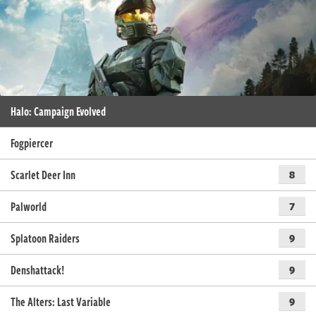
Halo: Campaign Evolved
Fogpiercer
Scarlet Deer Inn
8
Palworld
7
Splatoon Raiders
9
Denshattack!
9
The Alters: Last Variable
9