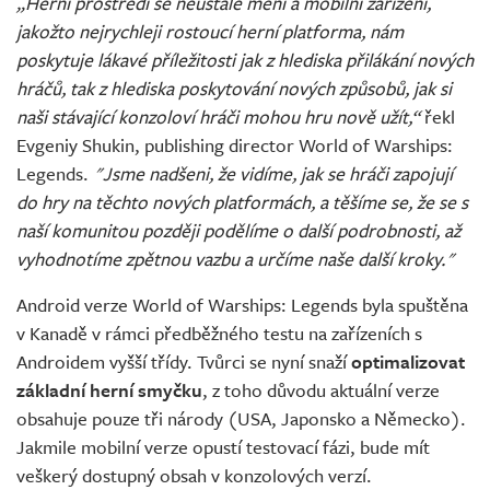
„Herní prostředí se neustále mění a mobilní zařízení,
jakožto nejrychleji rostoucí herní platforma, nám
poskytuje lákavé příležitosti jak z hlediska přilákání nových
hráčů, tak z hlediska poskytování nových způsobů, jak si
naši stávající konzoloví hráči mohou hru nově užít,“
řekl
Evgeniy Shukin, publishing director World of Warships:
Legends.
"Jsme nadšeni, že vidíme, jak se hráči zapojují
do hry na těchto nových platformách, a těšíme se, že se s
naší komunitou později podělíme o další podrobnosti, až
vyhodnotíme zpětnou vazbu a určíme naše další kroky."
Android verze World of Warships: Legends byla spuštěna
v Kanadě v rámci předběžného testu na zařízeních s
Androidem vyšší třídy. Tvůrci se nyní snaží
optimalizovat
základní herní smyčku
, z toho důvodu aktuální verze
obsahuje pouze tři národy (USA, Japonsko a Německo).
Jakmile mobilní verze opustí testovací fázi, bude mít
veškerý dostupný obsah v konzolových verzí.