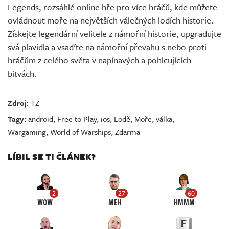
Legends, rozsáhlé online hře pro více hráčů, kde můžete
ovládnout moře na největších válečných lodích historie.
Získejte legendární velitele z námořní historie, upgradujte
svá plavidla a vsaďte na námořní převahu s nebo proti
hráčům z celého světa v napínavých a pohlcujících
bitvách.
Zdroj:
TZ
Tagy:
android
,
Free to Play
,
ios
,
Lodě
,
Moře
,
válka
,
Wargaming
,
World of Warships
,
Zdarma
LÍBIL SE TI ČLÁNEK?
2
27
60
WOW
MEH
HMMM