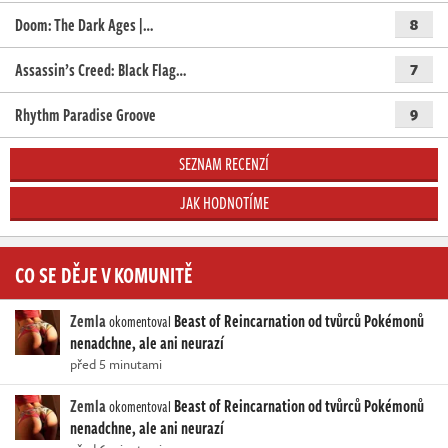
Doom: The Dark Ages |…
8
Assassin’s Creed: Black Flag…
7
Rhythm Paradise Groove
9
SEZNAM RECENZÍ
JAK HODNOTÍME
CO SE DĚJE V KOMUNITĚ
Zemla
Beast of Reincarnation od tvůrců Pokémonů
okomentoval
nenadchne, ale ani neurazí
před 5 minutami
Zemla
Beast of Reincarnation od tvůrců Pokémonů
okomentoval
nenadchne, ale ani neurazí