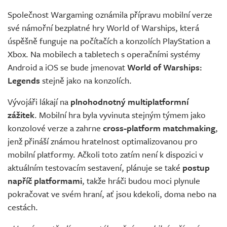
Živě
Společnost Wargaming oznámila přípravu mobilní verze
své námořní bezplatné hry World of Warships, která
úspěšně funguje na počítačích a konzolích PlayStation a
Xbox. Na mobilech a tabletech s operačními systémy
Android a iOS se bude jmenovat
World of Warships:
Legends
stejně jako na konzolích.
Vývojáři lákají na
plnohodnotný multiplatformní
zážitek
. Mobilní hra byla vyvinuta stejným týmem jako
konzolové verze a zahrne
cross-platform matchmaking
,
jenž přináší známou hratelnost optimalizovanou pro
mobilní platformy. Ačkoli toto zatím není k dispozici v
aktuálním testovacím sestavení, plánuje se také
postup
napříč platformami
, takže hráči budou moci plynule
pokračovat ve svém hraní, ať jsou kdekoli, doma nebo na
cestách.