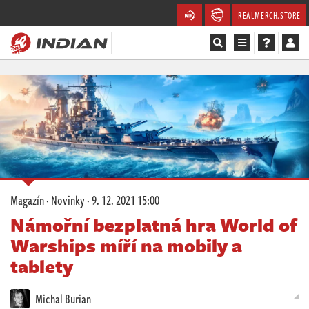
REALMERCH.STORE
Magazín
Recenze
Videa
Soutěže
Magazín
·
Novinky
·
9. 12. 2021 15:00
Databáze
Námořní bezplatná hra World of
Warships míří na mobily a
Komunita
tablety
Redakce
Michal Burian