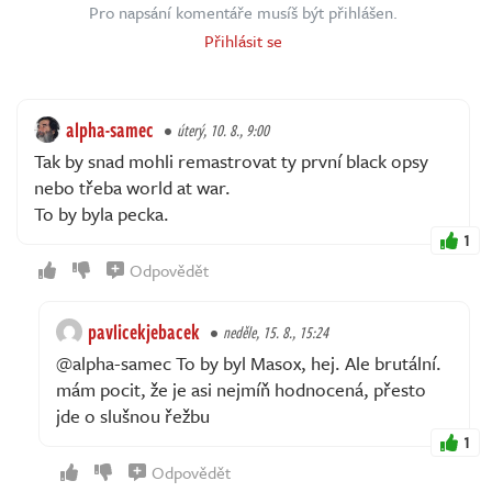
Pro napsání komentáře musíš být přihlášen.
Přihlásit se
alpha-samec
úterý, 10. 8., 9:00
Tak by snad mohli remastrovat ty první black opsy
nebo třeba world at war.
To by byla pecka.
1
Odpovědět
pavlicekjebacek
neděle, 15. 8., 15:24
@alpha-samec To by byl Masox, hej. Ale brutální.
mám pocit, že je asi nejmíň hodnocená, přesto
jde o slušnou řežbu
1
Odpovědět