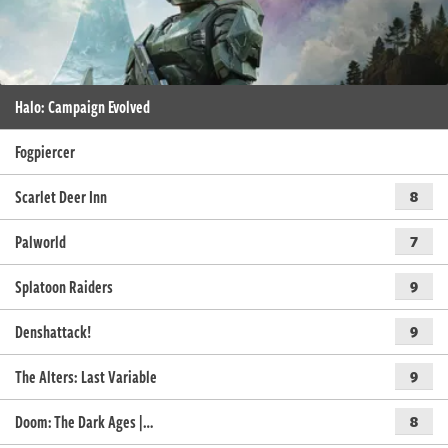
Halo: Campaign Evolved
Fogpiercer
Scarlet Deer Inn
8
Palworld
7
Splatoon Raiders
9
Denshattack!
9
The Alters: Last Variable
9
Doom: The Dark Ages |…
8