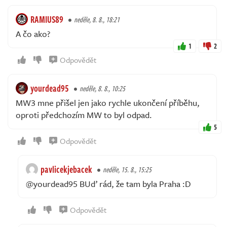
RAMIUS89
neděle, 8. 8., 18:21
A čo ako?
1
2
Odpovědět
yourdead95
neděle, 8. 8., 10:25
MW3 mne přišel jen jako rychle ukončení příběhu,
oproti předchozím MW to byl odpad.
5
Odpovědět
pavlicekjebacek
neděle, 15. 8., 15:25
@yourdead95 BUď rád, že tam byla Praha :D
Odpovědět