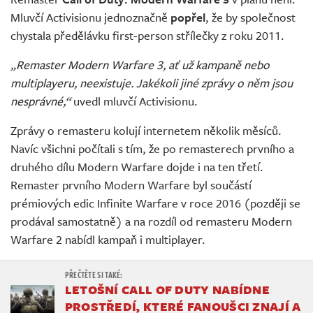
Živě
Mluvčí Activisionu jednoznačně
popřel
, že by společnost
chystala předělávku first-person střílečky z roku 2011.
„Remaster Modern Warfare 3, ať už kampaně nebo
multiplayeru, neexistuje. Jakékoli jiné zprávy o něm jsou
nesprávné,“
uvedl mluvčí Activisionu.
Zprávy o remasteru kolují internetem několik měsíců.
Navíc všichni počítali s tím, že po remasterech prvního a
druhého dílu Modern Warfare dojde i na ten třetí.
Remaster prvního Modern Warfare byl součástí
prémiových edic Infinite Warfare v roce 2016 (později se
prodával samostatně) a na rozdíl od remasteru Modern
Warfare 2 nabídl kampaň i multiplayer.
LETOŠNÍ CALL OF DUTY NABÍDNE
PROSTŘEDÍ, KTERÉ FANOUŠCI ZNAJÍ A