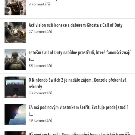
9 komentářů
Activision ruší konexe s dabérem Ghosta z Call of Duty
27 komentářů
Letošní Call of Duty nabídne prostředí, které fanoušci znají
a…
33 komentářů
O Nintendo Switch 2 je nadále zájem. Konzole překonává
rekordy
53 komentářů
EA má pod novým vlastníkem šetřit. Zvažuje prodej studií
i…
49 komentářů
Už není cesty zpět. Sony připomíná konec fyzických nosičů