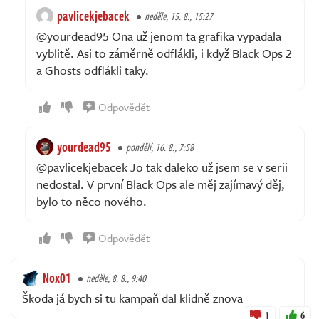
pavlicekjebacek
neděle, 15. 8., 15:27
@yourdead95 Ona už jenom ta grafika vypadala
vyblitě. Asi to záměrně odflákli, i když Black Ops 2
a Ghosts odflákli taky.
Odpovědět
yourdead95
pondělí, 16. 8., 7:58
@pavlicekjebacek Jo tak daleko už jsem se v serii
nedostal. V první Black Ops ale měj zajímavý děj,
bylo to něco nového.
Odpovědět
Nox01
neděle, 8. 8., 9:40
Škoda já bych si tu kampaň dal klidně znova
1
6