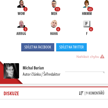
2
15
65
WOW
MEH
HMMM
3
6
6
ARRGG
HAHA
F
SDÍLET NA FACEBOOK
SDÍLET NA TWITTER
Nahlásit chybu
Michal Burian
Autor článku / Šéfredaktor
DISKUZE
| 9 KOMENTÁŘŮ