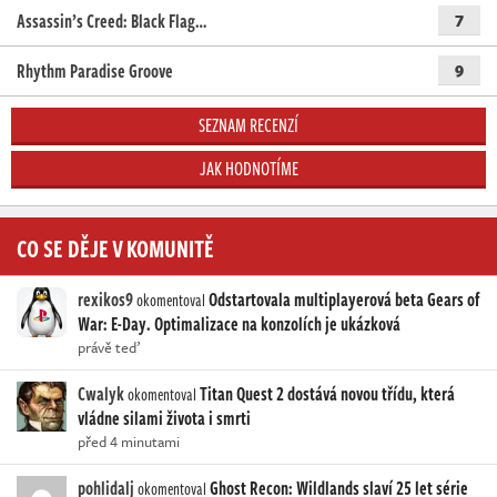
Assassin’s Creed: Black Flag…
7
Rhythm Paradise Groove
9
SEZNAM RECENZÍ
JAK HODNOTÍME
CO SE DĚJE V KOMUNITĚ
rexikos9
Odstartovala multiplayerová beta Gears of
okomentoval
War: E-Day. Optimalizace na konzolích je ukázková
právě teď
Cwalyk
Titan Quest 2 dostává novou třídu, která
okomentoval
vládne silami života i smrti
před 4 minutami
pohlidalj
Ghost Recon: Wildlands slaví 25 let série
okomentoval