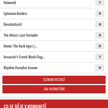
Palworld
7
Splatoon Raiders
9
Denshattack!
9
The Alters: Last Variable
9
Doom: The Dark Ages |…
8
Assassin’s Creed: Black Flag…
7
Rhythm Paradise Groove
9
SEZNAM RECENZÍ
JAK HODNOTÍME
CO SE DĚJE V KOMUNITĚ