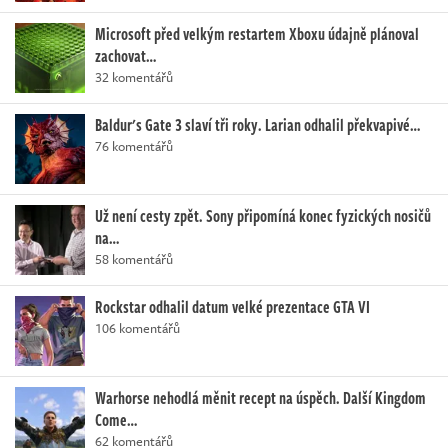
Microsoft před velkým restartem Xboxu údajně plánoval
zachovat…
32 komentářů
Baldur's Gate 3 slaví tři roky. Larian odhalil překvapivé…
76 komentářů
Už není cesty zpět. Sony připomíná konec fyzických nosičů
na…
58 komentářů
Rockstar odhalil datum velké prezentace GTA VI
106 komentářů
Warhorse nehodlá měnit recept na úspěch. Další Kingdom
Come…
62 komentářů