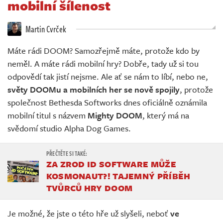
mobilní šílenost
Živě
Martin Cvrček
Máte rádi DOOM? Samozřejmě máte, protože kdo by
neměl. A máte rádi mobilní hry? Dobře, tady už si tou
odpovědí tak jistí nejsme. Ale ať se nám to líbí, nebo ne,
světy DOOMu a mobilních her se nově spojily
, protože
společnost Bethesda Softworks dnes oficiálně oznámila
mobilní titul s názvem
Mighty DOOM
, který má na
svědomí studio Alpha Dog Games.
ZA ZROD ID SOFTWARE MŮŽE
KOSMONAUT?! TAJEMNÝ PŘÍBĚH
TVŮRCŮ HRY DOOM
Je možné, že jste o této hře už slyšeli, neboť
ve