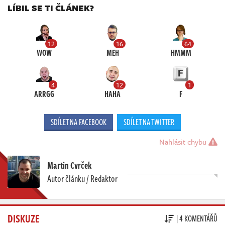
LÍBIL SE TI ČLÁNEK?
12
16
64
WOW
MEH
HMMM
4
12
1
ARRGG
HAHA
F
SDÍLET NA FACEBOOK
SDÍLET NA TWITTER
Nahlásit chybu
Martin Cvrček
Autor článku / Redaktor
DISKUZE
| 4 KOMENTÁŘŮ