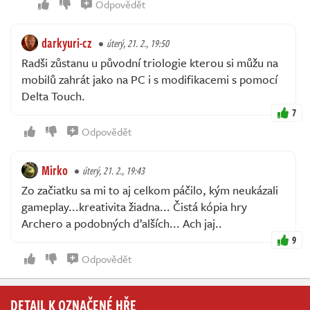
Odpovědět
darkyuri-cz
úterý, 21. 2., 19:50
Radši zůstanu u původní triologie kterou si můžu na
mobilů zahrát jako na PC i s modifikacemi s pomocí
Delta Touch.
7
Odpovědět
Mirko
úterý, 21. 2., 19:43
Zo začiatku sa mi to aj celkom páčilo, kým neukázali
gameplay...kreativita žiadna... Čistá kópia hry
Archero a podobných ďalších... Ach jaj..
9
Odpovědět
DETAIL K OZNAČENÉ HŘE