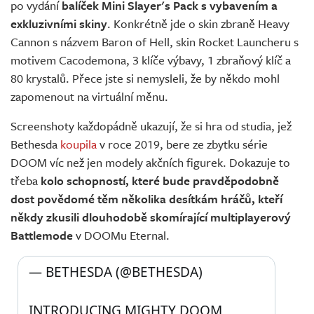
po vydání
balíček Mini Slayer's Pack s vybavením a
exkluzivními skiny
. Konkrétně jde o skin zbraně Heavy
Cannon s názvem Baron of Hell, skin Rocket Launcheru s
motivem Cacodemona, 3 klíče výbavy, 1 zbraňový klíč a
80 krystalů. Přece jste si nemysleli, že by někdo mohl
zapomenout na virtuální měnu.
Screenshoty každopádně ukazují, že si hra od studia, jež
Bethesda
koupila
v roce 2019, bere ze zbytku série
DOOM víc než jen modely akčních figurek. Dokazuje to
třeba
kolo schopností, které bude pravděpodobně
dost povědomé těm několika desítkám hráčů, kteří
někdy zkusili dlouhodobě skomírající multiplayerový
Battlemode
v DOOMu Eternal.
— BETHESDA (@BETHESDA) 
INTRODUCING MIGHTY DOOM 