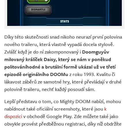
Díky této skutečnosti snad nikoho neurazí první polovina
nového traileru, která vlastně vypadá docela stylově.
Zvlášť když je do ní zakomponovaný i
Doomguyův
milovaný králíček Daisy, který se nám v poněkud
politováníhodné a brutální formě ukázal už ve třetí
epizodě originálního DOOMu
z roku 1993. Kvalitu či
lákavost záběrů ze samotné hry, které převládají v druhé
polovině traileru, nechť každý posoudí sám.
Lepší představu o tom, co Mighty DOOM nabízí, mohou
nabídnout také oficiální screenshoty, které jsou
k
dispozici
v obchodě Google Play. Zde můžete také jako
obvykle provést předběžnou registraci, díky níž obdržíte