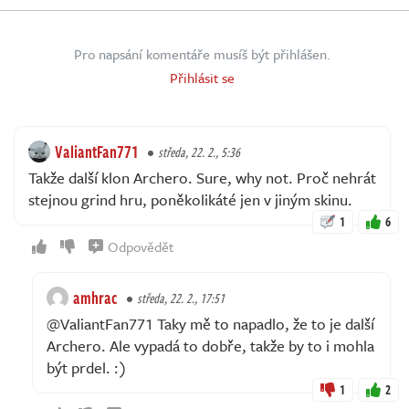
Pro napsání komentáře musíš být přihlášen.
Přihlásit se
ValiantFan771
středa, 22. 2., 5:36
Takže další klon Archero. Sure, why not. Proč nehrát
stejnou grind hru, poněkolikáté jen v jiným skinu.
1
6
Odpovědět
amhrac
středa, 22. 2., 17:51
@ValiantFan771 Taky mě to napadlo, že to je další
Archero. Ale vypadá to dobře, takže by to i mohla
být prdel. :)
1
2