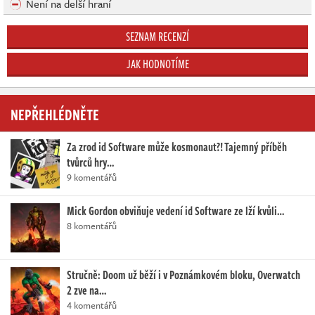
Není na delší hraní
SEZNAM RECENZÍ
JAK HODNOTÍME
NEPŘEHLÉDNĚTE
Za zrod id Software může kosmonaut?! Tajemný příběh
tvůrců hry…
9 komentářů
Mick Gordon obviňuje vedení id Software ze lží kvůli…
8 komentářů
Stručně: Doom už běží i v Poznámkovém bloku, Overwatch
2 zve na…
4 komentářů