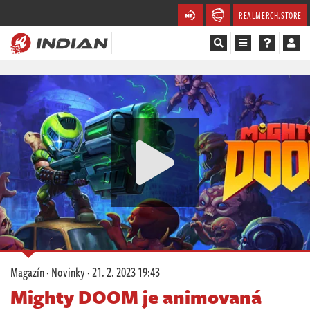
REALMERCH.STORE
Magazín
Recenze
Videa
Soutěže
Databáze
Komunita
Magazín
·
Novinky
·
21. 2. 2023 19:43
Redakce
Mighty DOOM je animovaná