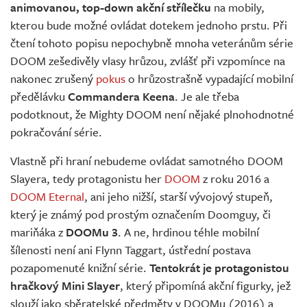
animovanou, top-down akční střílečku
na mobily,
kterou bude možné ovládat dotekem jednoho prstu. Při
čtení tohoto popisu nepochybně mnoha veteránům série
DOOM zešedivěly vlasy hrůzou, zvlášť při vzpomínce na
nakonec zrušený
pokus
o hrůzostrašně vypadající mobilní
předělávku
Commandera Keena
. Je ale třeba
podotknout, že Mighty DOOM není nějaké plnohodnotné
pokračování série.
Vlastně při hraní nebudeme ovládat samotného DOOM
Slayera, tedy protagonistu her
DOOM
z roku 2016 a
DOOM Eternal
, ani jeho nižší, starší vývojový stupeň,
který je známý pod prostým označením Doomguy, či
mariňáka z
DOOMu 3
. A ne, hrdinou téhle mobilní
šílenosti není ani Flynn Taggart, ústřední postava
pozapomenuté knižní série.
Tentokrát je protagonistou
hračkový Mini Slayer
, který připomíná akční figurky, jež
slouží jako sběratelské předměty v DOOMu (2016) a