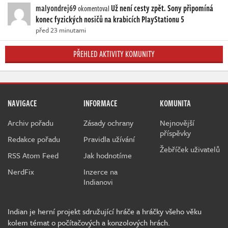
malyondrej69
Už není cesty zpět. Sony připomíná
okomentoval
konec fyzických nosičů na krabicích PlayStationu 5
před 23 minutami
PŘEHLED AKTIVITY KOMUNITY
NAVIGACE
INFORMACE
KOMUNITA
Archiv pořadu
Zásady ochrany
Nejnovější
příspěvky
Redakce pořadu
Pravidla užívání
Žebříček uživatelů
RSS Atom Feed
Jak hodnotíme
NerdFix
Inzerce na
Indianovi
Indian je herní projekt sdružující hráče a hráčky všeho věku
kolem témat o počítačových a konzolových hrách.