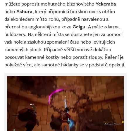
můžete poprosit mohutného bizonovitého
Yekemba
nebo
Ashura
, který připomíná horskou ovci s obřím
dalekohledem místo rohů, případně nasvalenou a
přerostlou anglonubijskou kozu
Gelgu
. A máte zdarma
buldozery. Na některá místa se dostanete jen za pomoci
vaší hole a zásluhou zpomalení času nebo levitujících
kamenných ploch. Případně větší tvorové dokážou
posouvat kamenné kostky nebo porazit sloupy. Řešení je
pokaždé více, ale samotné hádanky se v podstatě opakují.