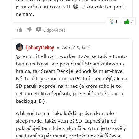
jsem začala pracovat v IT 😅. U konzole ten pocit
nemám.
1
7
Odpovědět
1johnnytheboy
čtvrtek, 8. 8., 18:16
@Tenurri Fellow IT worker :D Asi se tady v tomto
budu opakovat, ale pokud máš Steam knihovnu s
hrama, tak Steam Deck je jednoduše must-have.
Některé hry se mi moc na PC hrát nechtějí, ale na
SD pasují jak prdel na hrnec (a krom toho je to i
celkem efektivní způsob, jak se případně zbavit i
backlogu :D).
A hlavně to má - jako každá správná konzole -
sleep mode, takže vezmeš SD, zapneš a hned
pokračuješ tam, kde si skončila. A tím je to skvělý
i na hraní na pár minut, protože neztrácíš čas a