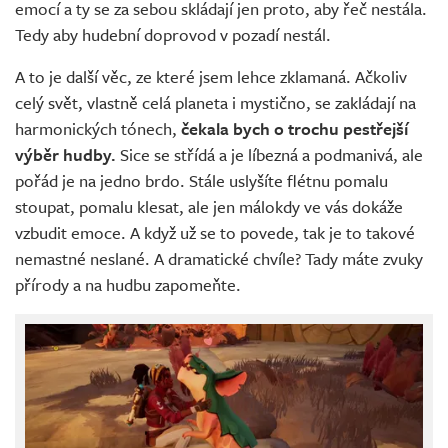
emocí a ty se za sebou skládají jen proto, aby řeč nestála.
Tedy aby hudební doprovod v pozadí nestál.
A to je další věc, ze které jsem lehce zklamaná. Ačkoliv
celý svět, vlastně celá planeta i mystično, se zakládají na
harmonických tónech,
čekala bych o trochu pestřejší
výběr hudby.
Sice se střídá a je líbezná a podmanivá, ale
pořád je na jedno brdo. Stále uslyšíte flétnu pomalu
stoupat, pomalu klesat, ale jen málokdy ve vás dokáže
vzbudit emoce. A když už se to povede, tak je to takové
nemastné neslané. A dramatické chvíle? Tady máte zvuky
přírody a na hudbu zapomeňte.