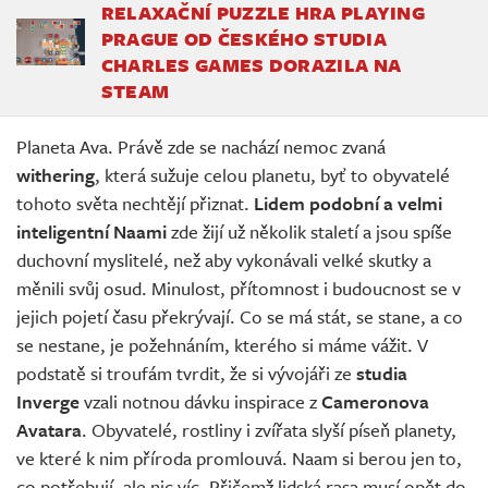
RELAXAČNÍ PUZZLE HRA PLAYING
PRAGUE OD ČESKÉHO STUDIA
CHARLES GAMES DORAZILA NA
STEAM
Planeta Ava. Právě zde se nachází nemoc zvaná
withering
, která sužuje celou planetu, byť to obyvatelé
tohoto světa nechtějí přiznat.
Lidem podobní a velmi
inteligentní Naami
zde žijí už několik staletí a jsou spíše
duchovní myslitelé, než aby vykonávali velké skutky a
měnili svůj osud. Minulost, přítomnost i budoucnost se v
jejich pojetí času překrývají. Co se má stát, se stane, a co
se nestane, je požehnáním, kterého si máme vážit. V
podstatě si troufám tvrdit, že si vývojáři ze
studia
Inverge
vzali notnou dávku inspirace z
Cameronova
Avatara
. Obyvatelé, rostliny i zvířata slyší píseň planety,
ve které k nim příroda promlouvá. Naam si berou jen to,
co potřebují, ale nic víc. Přičemž lidská rasa musí opět do