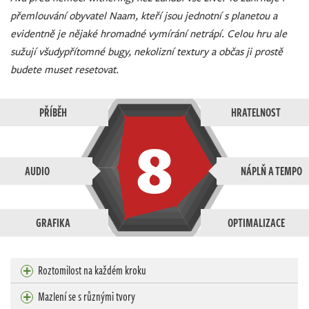
přemlouvání obyvatel Naam, kteří jsou jednotní s planetou a
evidentně je nějaké hromadné vymírání netrápí. Celou hru ale
sužují všudypřítomné bugy, nekolizní textury a občas ji prostě
budete muset resetovat.
PŘÍBĚH
HRATELNOST
8
AUDIO
NÁPLŇ A TEMPO
GRAFIKA
OPTIMALIZACE
Roztomilost na každém kroku
Mazlení se s různými tvory