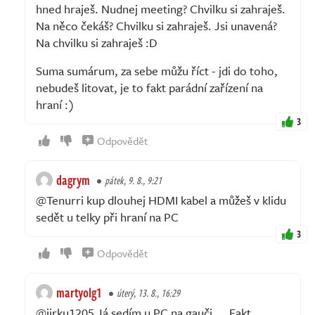
hned hraješ. Nudnej meeting? Chvilku si zahraješ.
Na něco čekáš? Chvilku si zahraješ. Jsi unavená?
Na chvilku si zahraješ :D
Suma sumárum, za sebe můžu říct - jdi do toho,
nebudeš litovat, je to fakt parádní zařízení na
hraní :)
3
Odpovědět
dagrym
pátek, 9. 8., 9:21
@Tenurri kup dlouhej HDMI kabel a můžeš v klidu
sedět u telky při hraní na PC
3
Odpovědět
martyolg1
úterý, 13. 8., 16:29
@jirku1205 Já sedím u PC na gauči.... Fakt,