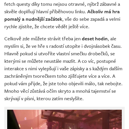
fetch questy díky tomu nejsou otravné, nýbrž zábavné a
skvěle doplňují hlavní příběhovou linku.
Ačkoliv má hra
pomalý a nudnější začátek
, vše do sebe zapadá a velmi
rychle zjistíte, že chcete vědět ještě více.
Celkově zde můžete strávit třeba jen
deset hodin
, ale
myslím si, že ve hře s radostí utopíte i dvojnásobek času.
Hlavně pokud si utvoříte vlastní smečku drobečků, se
kterými se můžete neustále mazlit. A co víc, postupné
interakce s nimi vylepšují i vaše zápisky a s každým dalším
zachráněným tvorečkem toho zjišťujete více a více. A
pokud vám přijde, že jste toho objevili málo, tak nebojte.
Mnoho věcí zůstává očím skryto a mnohá tajemství se
skrývají v písni, kterou zatím neslyšíte.