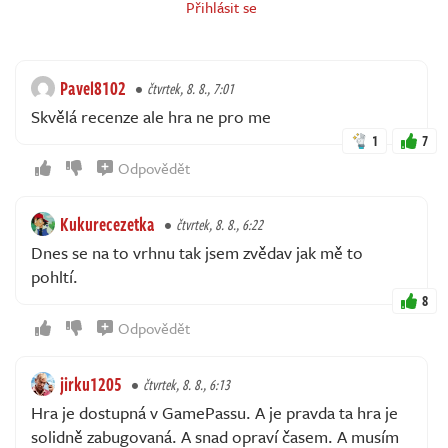
Přihlásit se
Pavel8102
čtvrtek, 8. 8., 7:01
Skvělá recenze ale hra ne pro me
1
7
Odpovědět
Kukurecezetka
čtvrtek, 8. 8., 6:22
Dnes se na to vrhnu tak jsem zvědav jak mě to
pohltí.
8
Odpovědět
jirku1205
čtvrtek, 8. 8., 6:13
Hra je dostupná v GamePassu. A je pravda ta hra je
solidně zabugovaná. A snad opraví časem. A musím