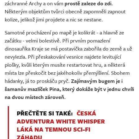
záchranné Archy a on vám
prostě zaleze do zdi.
Některým objektům tvůrci obecně zapomněli zapnout
kolize, jelikož jimi projdete a nic se nestane.
Samotné procházení po mapě je kolikrát - a hlavně ze
začátku - velmi bolestivě. Při prvním pomazlení
dinosauříka Kraje se má postavička zabořila do země a už
nevylezla. Při přeskakování vesnice najdete levitující
plošky, kvůli kterým musíte restartovat hru, a některá
místa lze přeskočit bez jakéhokoliv přemýšlení. Sbohem
hádanky, já to proskáču pryč.
Zajímavým bugem je i
šamanův mazlíček Pina, který dokáže být v jednu chvíli
na dvou místech zároveň.
PŘEČTĚTE SI TAKÉ:
ČESKÁ
ADVENTURA WHITE WHISPER
LÁKÁ NA TEMNOU SCI-FI
ZÁHADU