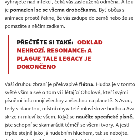
vyhrajete nad infekcí, čeká vás zasloužená odměna. A tou
je
pomazlení se se všema drobečkama
. Byť občas si
animace prostě řekne, že vás zadupe do země nebo že se
pomazlíte s něčím zadkem.
PŘEČTĚTE SI TAKÉ:
ODKLAD
NEHROZÍ. RESONANCE: A
PLAGUE TALE LEGACY JE
DOKONČENO
Vaší druhou zbraní je překvapivě
flétna
. Hudba je v tomto
světě vším a své o tom ví i létající Oholové, kteří svými
písněmi informují všechny a všechno na planetě. S Avou,
tedy s planetou, místní obyvatelé mluví skrze hudbu a Ava
skrze ni mluví ke všem. Když se
naučíte specifické písně,
jste schopní se skamarádit téměř se všemi tvory. A jestli
trpíte stejně jako já hudebním hluchem, tak se nebojte.