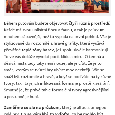
Během putování budete objevovat
čtyři různá prostředí
.
Každé má svou unikátní flóru a faunu, a tak je průzkum
mnohem zábavnější, než to vypadá na první pohled. Vše je
stylizované do roztomilé a hravé grafiky, která využívá
převážné
teplé tóny barev
, jež spolu skvěle harmonizují.
To ve vás dokáže vyvolat pocit klidu a míru. O temná a
děsivá místa tady taky není nouze, ale je cítit, že je to
směr, kterým se tvůrci hry ubírat moc nechtějí. Vše se
snaží být roztomilé a hravé, a když se podíváte na ty různé
tvory, tak i ta jejich
infikovaná forma
je prostě k sežrání.
Smutné je, že právě tahle forma činí tvory agresivnějšími
a postupně je hubí.
Zaměřme se ale na průzkum,
který je alfou a omegou
celé hry.
Co se vám líbí, to vyfoťte, co by mohlo být