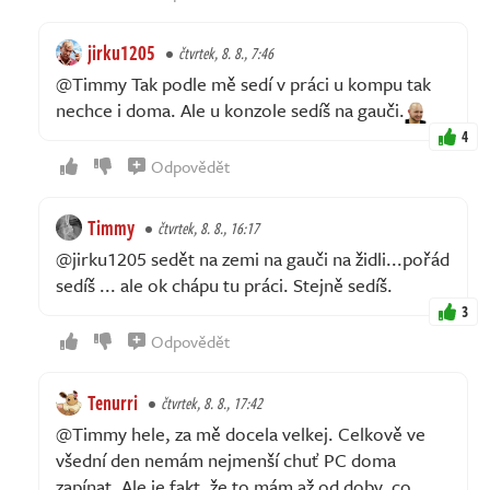
jirku1205
čtvrtek, 8. 8., 7:46
@Timmy Tak podle mě sedí v práci u kompu tak
nechce i doma. Ale u konzole sedíš na gauči.
4
Odpovědět
Timmy
čtvrtek, 8. 8., 16:17
@jirku1205 sedět na zemi na gauči na židli...pořád
sedíš ... ale ok chápu tu práci. Stejně sedíš.
3
Odpovědět
Tenurri
čtvrtek, 8. 8., 17:42
@Timmy hele, za mě docela velkej. Celkově ve
všední den nemám nejmenší chuť PC doma
zapínat. Ale je fakt, že to mám až od doby, co