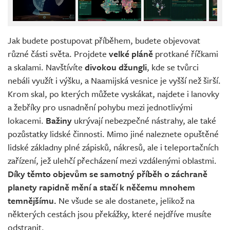
Jak budete postupovat příběhem, budete objevovat
různé části světa. Projdete
velké pláně
protkané říčkami
a skalami. Navštívíte
divokou džungli
, kde se tvůrci
nebáli využít i výšku, a Naamijská vesnice je vyšší než širší.
Krom skal, po kterých můžete vyskákat, najdete i lanovky
a žebříky pro usnadnění pohybu mezi jednotlivými
lokacemi.
Bažiny
ukrývají nebezpečné nástrahy, ale také
pozůstatky lidské činnosti. Mimo jiné naleznete opuštěné
lidské základny plné zápisků, nákresů, ale i teleportačních
zařízení, jež ulehčí přecházení mezi vzdálenými oblastmi.
Díky těmto objevům se samotný příběh o záchraně
planety rapidně mění a stačí k něčemu mnohem
temnějšímu.
Ne všude se ale dostanete, jelikož na
některých cestách jsou překážky, které nejdříve musíte
odstranit.