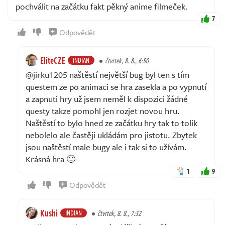
pochválit na začátku fakt pěkný anime filmeček.
7
Odpovědět
EliteCZE
INDIAN
čtvrtek, 8. 8., 6:50
@jirku1205 naštěstí největší bug byl ten s tím
questem ze po animaci se hra zasekla a po vypnutí
a zapnuti hry už jsem neměl k dispozici žádné
questy takze pomohl jen rozjet novou hru.
Naštěstí to bylo hned ze začátku hry tak to tolik
nebolelo ale častěji ukládám pro jistotu. Zbytek
jsou naštěstí male bugy ale i tak si to užívám.
Krásná hra 🙂
1
9
Odpovědět
Kushi
INDIAN
čtvrtek, 8. 8., 7:32