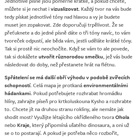
Jednotlivé písně jsou poměrně krátké, a pokud chcete,
můžete si je nechat i
vizualizovat.
Každý tvor na vás bude
tedy pískat jednotlivé tóny nad hlavou a vy je budete
muset jen zopakovat. Zde doporučuji trpělivost. Že se
přeťuknete a do jedné písně dáte o tři tóny navíc, to vám
tvoreček odpustí, ale běda vám, jestli uděláte krátké tóny.
Tak si prostě nic neochočíte. Když se vám to ale povede,
tak si dokážete
utvořit různorodou smečku
, jež vás bude
následovat do doby, než přestanete hrát na flétnu.
Spřátelení se má další obří výhodu v podobě zvířecích
schopností
. Celá mapa je protkaná
environmentálními
hádankami
. Pokud potřebujete rozhrabat hromádku
hlíny, zahrajte píseň pro krtkoluskouna Kysho a rozhrabte
to. Chcete jít na druhou stranu rokliny, ale nemáte jak
shodit most? Využijte létajícího okřídleného tvora
Ohola
nebo
Kraje
, který připomíná ušatého dinosaura, a oni už
se o to postarají. A pokud je potřeba něco rozbořit,