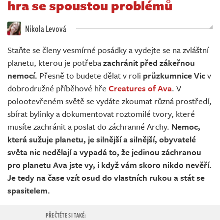
hra se spoustou problémů
Živě
Nikola Levová
Staňte se členy vesmírné posádky a vydejte se na zvláštní
planetu, kterou je potřeba
zachránit před zákeřnou
nemocí.
Přesně to budete dělat v roli
průzkumnice Vic
v
dobrodružné příběhové hře
Creatures of Ava
. V
polootevřeném světě se vydáte zkoumat různá prostředí,
sbírat bylinky a dokumentovat roztomilé tvory, které
musíte zachránit a poslat do záchranné Archy.
Nemoc,
která sužuje planetu, je silnější a silnější, obyvatelé
světa nic nedělají a vypadá to, že jedinou záchranou
pro planetu Ava jste vy, i když vám skoro nikdo nevěří.
Je tedy na čase vzít osud do vlastních rukou a stát se
spasitelem.