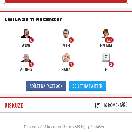
LÍBILA SE TI RECENZE?
8
9
127
WOW
MEH
HMMM
1
1
2
ARRGG
HAHA
F
SDÍLET NA FACEBOOK
SDÍLET NA TWITTER
DISKUZE
| 16 KOMENTÁŘŮ
Pro napsání komentáře musíš být přihlášen.