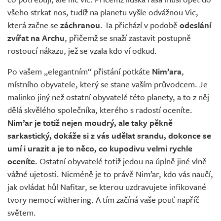
všeho strkat nos, tudíž na planetu vyšle odvážnou Vic,
která začne se
záchranou
. Ta přichází v podobě
odeslání
zvířat na Archu
, přičemž se snaží zastavit postupně
rostoucí nákazu, jež se vzala kdo ví odkud.
Po vašem „elegantním“ přistání potkáte
Nim’ara
,
místního obyvatele, který se stane vaším průvodcem. Je
malinko jiný než ostatní obyvatelé této planety, a to z něj
dělá skvělého společníka, kterého s radostí oceníte.
Nim’ar je totiž nejen moudrý, ale taky pěkně
sarkastický, dokáže si z vás udělat srandu, dokonce se
umí i urazit a je to něco, co kupodivu velmi rychle
oceníte.
Ostatní obyvatelé totiž jedou na úplně jiné vlně
vážné ujetosti. Nicméně je to právě Nim’ar, kdo vás naučí,
jak ovládat hůl Nafitar, se kterou uzdravujete infikované
tvory nemocí withering. A tím začíná vaše pouť napříč
světem.