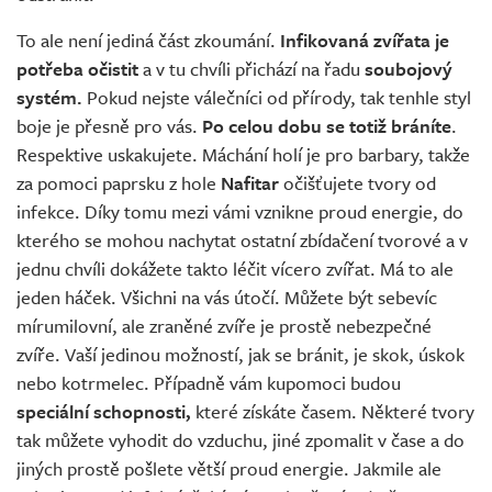
To ale není jediná část zkoumání.
Infikovaná zvířata je
potřeba očistit
a v tu chvíli přichází na řadu
soubojový
systém.
Pokud nejste válečníci od přírody, tak tenhle styl
boje je přesně pro vás.
Po celou dobu se totiž bráníte
.
Respektive uskakujete. Máchání holí je pro barbary, takže
za pomoci paprsku z hole
Nafitar
očišťujete tvory od
infekce. Díky tomu mezi vámi vznikne proud energie, do
kterého se mohou nachytat ostatní zbídačení tvorové a v
jednu chvíli dokážete takto léčit vícero zvířat. Má to ale
jeden háček. Všichni na vás útočí. Můžete být sebevíc
mírumilovní, ale zraněné zvíře je prostě nebezpečné
zvíře. Vaší jedinou možností, jak se bránit, je skok, úskok
nebo kotrmelec. Případně vám kupomoci budou
speciální schopnosti,
které získáte časem. Některé tvory
tak můžete vyhodit do vzduchu, jiné zpomalit v čase a do
jiných prostě pošlete větší proud energie. Jakmile ale