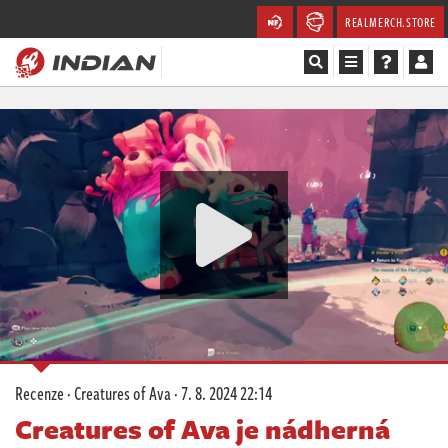
REALMERCH.STORE
Magazín
Recenze
Videa
Soutěže
Databáze
Komunita
Recenze
·
Creatures of Ava
·
7. 8. 2024 22:14
Redakce
Creatures of Ava je nádherná