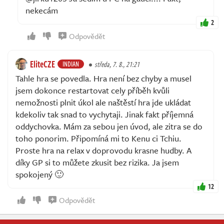
nekecám
2
Odpovědět
EliteCZE
INDIAN
středa, 7. 8., 21:21
Tahle hra se povedla. Hra není bez chyby a musel
jsem dokonce restartovat cely příběh kvůli
nemožnosti plnit úkol ale naštěstí hra jde ukládat
kdekoliv tak snad to vychytaji. Jinak fakt příjemná
oddychovka. Mám za sebou jen úvod, ale zitra se do
toho ponorim. Připomíná mi to Kenu ci Tchiu.
Proste hra na relax v doprovodu krasne hudby. A
díky GP si to můžete zkusit bez rizika. Ja jsem
spokojený 🙂
12
Odpovědět