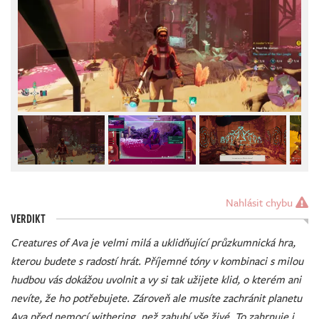
Nahlásit chybu
VERDIKT
Creatures of Ava je velmi milá a uklidňující průzkumnická hra,
kterou budete s radostí hrát. Příjemné tóny v kombinaci s milou
hudbou vás dokážou uvolnit a vy si tak užijete klid, o kterém ani
nevíte, že ho potřebujete. Zároveň ale musíte zachránit planetu
Ava před nemocí withering, než zahubí vše živé. To zahrnuje i