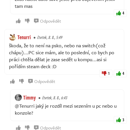
tam mas
4
Odpovědět
Tenurri
čtvrtek, 8. 8., 5:49
škoda, že to není na psko, nebo na switch(což
chápu)...PC sice mám, ale to poslední, co bych po
práci chtěla dělat je zase sedět u kompu...asi si
pořídím steam deck :D
1
4
Odpovědět
Timmy
čtvrtek, 8. 8., 6:43
@Tenurri jaký je rozdíl mezi sezením u pc nebo u
konzole?
3
Odpovědět