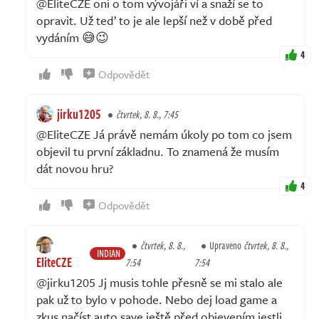
@EliteCZE oni o tom vývojáři ví a snaží se to
opravit. Už teď to je ale lepší než v době před
vydáním 😅😉
4
Odpovědět
jirku1205
čtvrtek, 8. 8., 7:45
@EliteCZE Já právě nemám úkoly po tom co jsem
objevil tu první základnu. To znamená že musím
dát novou hru?
4
Odpovědět
čtvrtek, 8. 8.,
Upraveno
čtvrtek, 8. 8.,
INDIAN
EliteCZE
7:54
7:54
@jirku1205 Jj musis tohle přesně se mi stalo ale
pak už to bylo v pohode. Nebo dej load game a
zkus načíst auto save ještě před objevením jestli