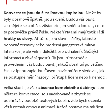
Konverzace jsou další zajímavou kapitolou.
Ne že by
byly obsahově špatně, jsou skvělé. Budou vás bavit,
zasmějete se a občas zůstanete jen sedět a koukat, co to
ta postavička právě řekla.
Někteří Naami mají totiž rádi
hrátky se slovy
. Ať už to jsou slovní hříčky, latinské
odborné termíny nebo moderní gangsterská mluva.
Interakce je ale velmi důležitá pro odhalení důležitých
informací a získání questů. Ty jsou různorodé a
provedením vás budou bavit, jelikož obsahují po většinu
času vtipnou zápletku. Časem navíc můžete sledovat, jak
se postupně mění názory i přístup k lidem nebo k nemoci.
Velká škoda je však
absence kompletního dabingu
. Jen
některé konverzace jsou nadabované a zbytek se
odehrává v podobě textových bublin. Zde bych ocenila
větší rozsah emocí a animací. Každá postava má tak šest