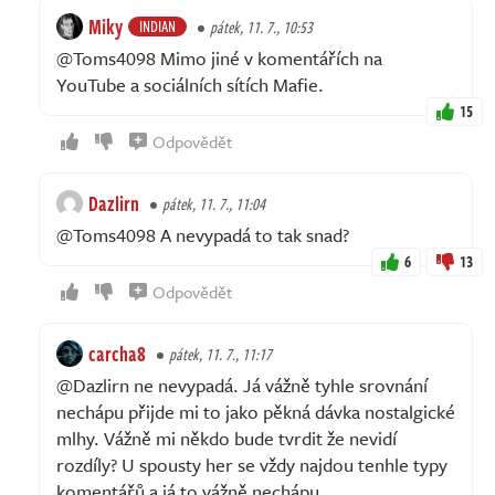
Miky
INDIAN
pátek, 11. 7., 10:53
@Toms4098 Mimo jiné v komentářích na
YouTube a sociálních sítích Mafie.
15
Odpovědět
Dazlirn
pátek, 11. 7., 11:04
@Toms4098 A nevypadá to tak snad?
6
13
Odpovědět
carcha8
pátek, 11. 7., 11:17
@Dazlirn ne nevypadá. Já vážně tyhle srovnání
nechápu přijde mi to jako pěkná dávka nostalgické
mlhy. Vážně mi někdo bude tvrdit že nevidí
rozdíly? U spousty her se vždy najdou tenhle typy
komentářů a já to vážně nechápu.