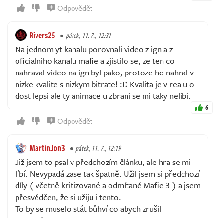
Odpovědět
Rivers25
pátek, 11. 7., 12:31
Na jednom yt kanalu porovnali video z ign a z
oficialniho kanalu mafie a zjistilo se, ze ten co
nahraval video na ign byl pako, protoze ho nahral v
nizke kvalite s nizkym bitrate! :D Kvalita je v realu o
dost lepsi ale ty animace u zbrani se mi taky nelibi.
6
Odpovědět
MartinJon3
pátek, 11. 7., 12:19
Již jsem to psal v předchozím článku, ale hra se mi
líbí. Nevypadá zase tak špatně. Užil jsem si předchozí
díly ( včetně kritizované a odmítané Mafie 3 ) a jsem
přesvědčen, že si užiju i tento.
To by se muselo stát bůhví co abych zrušil