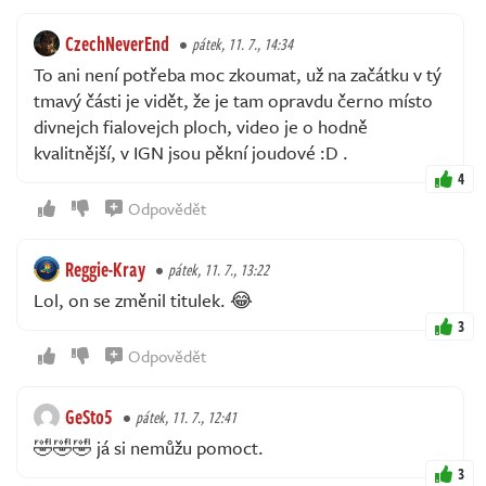
CzechNeverEnd
pátek, 11. 7., 14:34
To ani není potřeba moc zkoumat, už na začátku v tý
tmavý části je vidět, že je tam opravdu černo místo
divnejch fialovejch ploch, video je o hodně
kvalitnější, v IGN jsou pěkní joudové :D .
4
Odpovědět
Reggie-Kray
pátek, 11. 7., 13:22
Lol, on se změnil titulek. 😂
3
Odpovědět
GeSto5
pátek, 11. 7., 12:41
🤣🤣🤣 já si nemůžu pomoct.
3