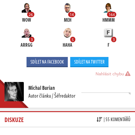
26
14
164
WOW
MEH
HMMM
3
5
3
ARRGG
HAHA
F
SDÍLET NA FACEBOOK
SDÍLET NA TWITTER
Nahlásit chybu
Michal Burian
Autor článku / Šéfredaktor
DISKUZE
| 55 KOMENTÁŘŮ