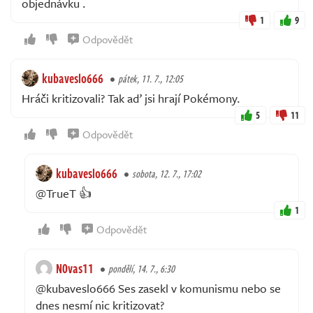
objednávku .
1
9
Odpovědět
kubaveslo666
pátek, 11. 7., 12:05
Hráči kritizovali? Tak aď jsi hrají Pokémony.
5
11
Odpovědět
kubaveslo666
sobota, 12. 7., 17:02
@TrueT 👍
1
Odpovědět
N0vas11
pondělí, 14. 7., 6:30
@kubaveslo666 Ses zasekl v komunismu nebo se
dnes nesmí nic kritizovat?