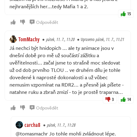
nejhranějších her...tedy Mafia 1 a 2.
15
Odpovědět
TomMachy
pátek, 11. 7., 11:20
Upraveno
pátek, 11. 7., 11:21
Já nechci být hnidopich ... ale ty animace jsou v
dnešní době pro mě už součástí zážitku a
uvěřitelnosti... začal jsme to strašně moc sledovat
už od dob prvního TLOU .. ve druhém dílu je tohle
dovedené k naprosté dokonalosti a už vůbec
nemusim vzpomínat na RDR2... a přesně jak píšete -
natahne ruku a zbraň zmizí - to je prostě traparna...
3
14
Odpovědět
carcha8
pátek, 11. 7., 11:28
@tomasmachr Jo tohle mohli zvládnout lépe.