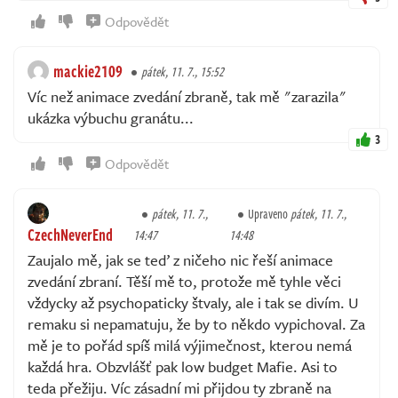
Odpovědět
mackie2109
pátek, 11. 7., 15:52
Víc než animace zvedání zbraně, tak mě "zarazila"
ukázka výbuchu granátu...
3
Odpovědět
pátek, 11. 7.,
Upraveno
pátek, 11. 7.,
CzechNeverEnd
14:47
14:48
Zaujalo mě, jak se teď z ničeho nic řeší animace
zvedání zbraní. Těší mě to, protože mě tyhle věci
vždycky až psychopaticky štvaly, ale i tak se divím. U
remaku si nepamatuju, že by to někdo vypichoval. Za
mě je to pořád spíš milá výjimečnost, kterou nemá
každá hra. Obzvlášť pak low budget Mafie. Asi to
teda přežiju. Víc zásadní mi přijdou ty zbraně na