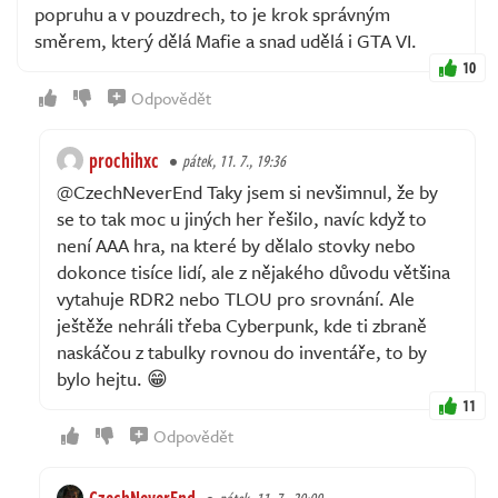
popruhu a v pouzdrech, to je krok správným
směrem, který dělá Mafie a snad udělá i GTA VI.
10
Odpovědět
prochihxc
pátek, 11. 7., 19:36
@CzechNeverEnd Taky jsem si nevšimnul, že by
se to tak moc u jiných her řešilo, navíc když to
není AAA hra, na které by dělalo stovky nebo
dokonce tisíce lidí, ale z nějakého důvodu většina
vytahuje RDR2 nebo TLOU pro srovnání. Ale
ještěže nehráli třeba Cyberpunk, kde ti zbraně
naskáčou z tabulky rovnou do inventáře, to by
bylo hejtu. 😁
11
Odpovědět
CzechNeverEnd