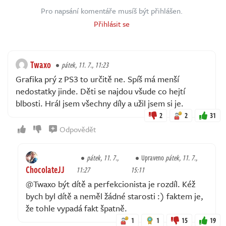
Pro napsání komentáře musíš být přihlášen.
Přihlásit se
Twaxo
pátek, 11. 7., 11:23
Grafika prý z PS3 to určitě ne. Spíš má menší
nedostatky jinde. Děti se najdou všude co hejtí
blbosti. Hrál jsem všechny díly a užil jsem si je.
2
2
31
Odpovědět
pátek, 11. 7.,
Upraveno
pátek, 11. 7.,
ChocolateJJ
11:27
15:11
@Twaxo být dítě a perfekcionista je rozdíl. Kéž
bych byl dítě a neměl žádné starosti :) faktem je,
že tohle vypadá fakt špatně.
1
1
15
19