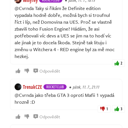
pátek, 11. 7., 18:15
@Cvrnda Taky si řikám že Definite edition
vypadala hodně dobře, možná bych si troufnul
říct i líp, než Domovina na UE5. Proč se vlastně
zbavili toho Fusion Engine? Hádám, že asi
potřebovali víc devs a UE5 se jim na to hodí víc
ale jinak je to docela škoda. Stejně tak lituju i
změnu u Witchera 4 - RED engine byl za mě moc
hezkej.
2
Odpovědět
TrenakCZE
ROCKETCLUB
pátek, 11. 7., 21:11
@Cvrnda jako třeba GTA 3 oproti Mafii 1 vypadá
hrozně :D
1
3
Odpovědět