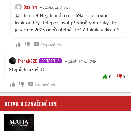
Dazlirn
sobota, 12. 7., 8:54
@schimpet Ne,ale má to co dělat s celkovou
kvalitou hry. Teleportovat předměty do ruky. To
je v roce 2025 nepřijatelné. Ještě takhle viditelně.
Odpovědět
TrenakCZE
ROCKETCLUB
pátek, 11. 7., 10:48
Stejně hrozný :D
8
8
Odpovědět
DETAIL K OZNAČENÉ HŘE