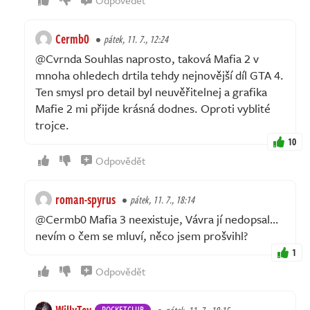
Cermb0
pátek, 11. 7., 12:24
@Cvrnda Souhlas naprosto, taková Mafia 2 v
mnoha ohledech drtila tehdy nejnovější díl GTA 4.
Ten smysl pro detail byl neuvěřitelnej a grafika
Mafie 2 mi přijde krásná dodnes. Oproti vyblité
trojce.
10
Odpovědět
roman-spyrus
pátek, 11. 7., 18:14
@Cermb0 Mafia 3 neexistuje, Vávra jí nedopsal…
nevím o čem se mluví, něco jsem prošvihl?
1
Odpovědět
WillyTey
ROCKETCLUB