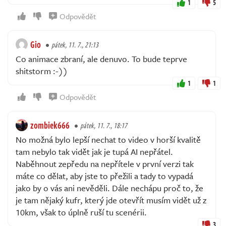
1
5
Odpovědět
Gio
pátek, 11. 7., 21:13
Co animace zbraní, ale denuvo. To bude teprve
shitstorm :-))
1
1
Odpovědět
zombiek666
pátek, 11. 7., 18:17
No možná bylo lepší nechat to video v horší kvalitě
tam nebylo tak vidět jak je tupá AI nepřátel.
Naběhnout zepředu na nepřítele v první verzi tak
máte co dělat, aby jste to přežili a tady to vypadá
jako by o vás ani nevěděli. Dále nechápu proč to, že
je tam nějaký kufr, který jde otevřít musím vidět už z
10km, však to úplně ruší tu scenérii.
3