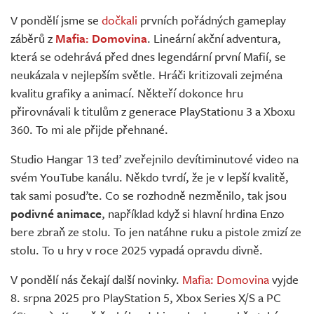
Živě
V pondělí jsme se
dočkali
prvních pořádných gameplay
záběrů z
Mafia: Domovina
. Lineární akční adventura,
která se odehrává před dnes legendární první Mafií, se
neukázala v nejlepším světle. Hráči kritizovali zejména
kvalitu grafiky a animací. Někteří dokonce hru
přirovnávali k titulům z generace PlayStationu 3 a Xboxu
360. To mi ale přijde přehnané.
Studio Hangar 13 teď zveřejnilo devítiminutové video na
svém YouTube kanálu. Někdo tvrdí, že je v lepší kvalitě,
tak sami posuďte. Co se rozhodně nezměnilo, tak jsou
podivné animace
, například když si hlavní hrdina Enzo
bere zbraň ze stolu. To jen natáhne ruku a pistole zmizí ze
stolu. To u hry v roce 2025 vypadá opravdu divně.
V pondělí nás čekají další novinky.
Mafia: Domovina
vyjde
8. srpna 2025 pro PlayStation 5, Xbox Series X/S a PC