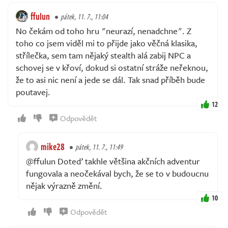
ffulun
pátek, 11. 7., 11:04
No čekám od toho hru "neurazí, nenadchne". Z
toho co jsem viděl mi to přijde jako věčná klasika,
střílečka, sem tam nějaký stealth alá zabij NPC a
schovej se v křoví, dokud si ostatní stráže neřeknou,
že to asi nic není a jede se dál. Tak snad příběh bude
poutavej.
12
Odpovědět
mike28
pátek, 11. 7., 11:49
@ffulun Doteď takhle většina akčních adventur
fungovala a neočekával bych, že se to v budoucnu
nějak výrazně změní.
10
Odpovědět