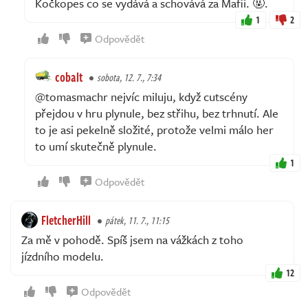
Kočkopes co se vydává a schovává za Mafii. 🤬.
1
2
Odpovědět
cobalt
sobota, 12. 7., 7:34
@tomasmachr nejvíc miluju, když cutscény
přejdou v hru plynule, bez střihu, bez trhnutí. Ale
to je asi pekelně složité, protože velmi málo her
to umí skutečně plynule.
1
Odpovědět
FletcherHill
pátek, 11. 7., 11:15
Za mě v pohodě. Spíš jsem na vážkách z toho
jízdního modelu.
12
Odpovědět