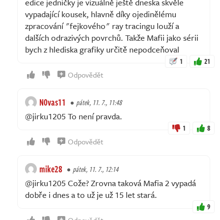
edice jedničky je vizuálně ještě dneska skvěle
vypadající kousek, hlavně díky ojedinělému
zpracování "fejkového" ray tracingu louží a
dalších odrazivých povrchů. Takže Mafii jako sérii
bych z hlediska grafiky určitě nepodceňoval
1
21
Odpovědět
N0vas11
pátek, 11. 7., 11:48
@jirku1205 To není pravda.
1
8
Odpovědět
mike28
pátek, 11. 7., 12:14
@jirku1205 Cože? Zrovna taková Mafia 2 vypadá
dobře i dnes a to už je už 15 let stará.
9
Odpovědět