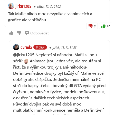
jirku1205
pátek, 11. 7., 11:02
Tak Mafie nikdo moc nevynikala v animacích a
grafice ale v příběhu.
9
12
Odpovědět
Cvrnda
INDIAN
pátek, 11. 7., 11:35
@jirku1205 Nepleteš si náhodou Mafii s jinou
sérií?
Animace jsou jedna věc, ale troufám si
říct, že s výjimkou trojky a ani-náhodou-
Definitivní edice dvojky byl každý díl Mafie ve své
době grafická špička. Jednička minimálně na PC
strčí do kapsy třeba libovolný díl GTA vydaný před
čtyřkou, nemluvě o fyzice, modelu poškození aut,
ozvučení a dalších technických aspektech.
Původní dvojka pak ve své době moc
multiplatformní konkurence neměla a Definitivní