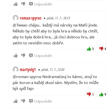
Odpovědět
roman-spyrus
pátek, 11. 7., 18:13
@Twaxo chápu.. každý má nároky na Mafii jinde.
Někdo by chtěl aby to byla hra a někdo by chtěl,
aby to byla dobrá hra… já chci dobrou hru, ale
zatím to nevidím moc dobře.
3
4
Odpovědět
martyolg1
pátek, 11. 7., 22:03
@roman-spyrus Nedramatizuj to kámo, stojí to
pár korun a každý zkusí sám. Myslím, že to může
být spíš fajn
1
9
Odpovědět