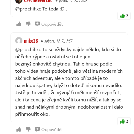
pátek, 11. 7., 20:09
@prochihxc To teda :D .
2
Odpovědět
mike28
sobota, 12. 7., 7:57
@prochihxc To se vždycky najde někdo, kdo si do
něčeho rýpne a ostatní se toho jen
bezmyšlenkovitě chytnou. Tahle hra se podle
toho videa hraje podobně jako většina moderních
akčních adventur, ale v tomto případě je to
najednou špatně, když to doteď nikomu nevadilo.
Jistě je tu vidět, že vývojáři měli menší rozpočet,
ale i ta cena je zřejmě kvůli tomu nižší, a tak by se
snad nad nějakými drobnými nedokonalostmi dalo
přihmouřit oko.
2
Odpovědět