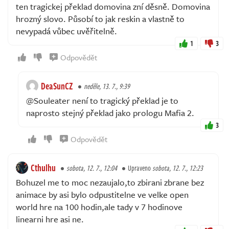
ten tragickej překlad domovina zní děsně. Domovina
hrozný slovo. Působí to jak reskin a vlastně to
nevypadá vůbec uvěřitelně.
1
3
Odpovědět
DeaSunCZ
neděle, 13. 7., 9:39
@Souleater není to tragický překlad je to
naprosto stejný překlad jako prologu Mafia 2.
3
Odpovědět
Cthulhu
sobota, 12. 7., 12:04
Upraveno
sobota, 12. 7., 12:23
Bohuzel me to moc nezaujalo,to zbirani zbrane bez
animace by asi bylo odpustitelne ve velke open
world hre na 100 hodin,ale tady v 7 hodinove
linearni hre asi ne.