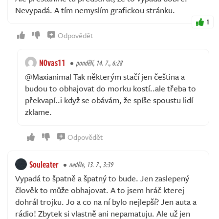
Nevypadá. A tím nemyslím grafickou stránku.
1
Odpovědět
N0vas11
pondělí, 14. 7., 6:28
@Maxianimal Tak některým stačí jen čeština a
budou to obhajovat do morku kostí..ale třeba to
překvapí..i když se obávám, že spíše spoustu lidí
zklame.
Odpovědět
Souleater
neděle, 13. 7., 3:39
Vypadá to špatně a špatný to bude. Jen zaslepený
člověk to může obhajovat. A to jsem hráč kterej
dohrál trojku. Jo a co na ní bylo nejlepší? Jen auta a
rádio! Zbytek si vlastně ani nepamatuju. Ale už jen