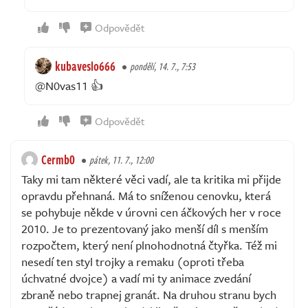
Odpovědět
kubaveslo666
pondělí, 14. 7., 7:53
@N0vas11 👍
Odpovědět
Cermb0
pátek, 11. 7., 12:00
Taky mi tam některé věci vadí, ale ta kritika mi přijde
opravdu přehnaná. Má to sníženou cenovku, která
se pohybuje někde v úrovni cen áčkových her v roce
2010. Je to prezentovaný jako menší díl s menším
rozpočtem, který není plnohodnotná čtyřka. Též mi
nesedí ten styl trojky a remaku (oproti třeba
úchvatné dvojce) a vadí mi ty animace zvedání
zbraně nebo trapnej granát. Na druhou stranu bych