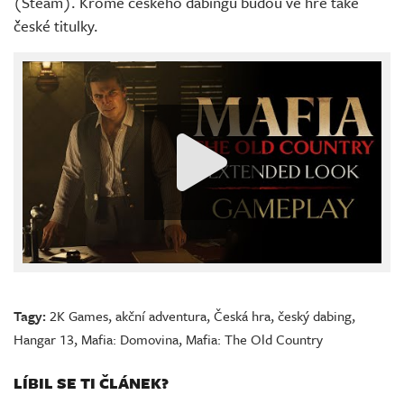
(Steam). Kromě českého dabingu budou ve hře také
české titulky.
Tagy:
2K Games
,
akční adventura
,
Česká hra
,
český dabing
,
Hangar 13
,
Mafia: Domovina
,
Mafia: The Old Country
LÍBIL SE TI ČLÁNEK?