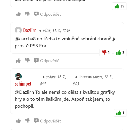
19
Odpovědět
Dazlirn
pátek, 11. 7., 12:49
@carcha8 no třeba to zmíněné sebrání zbraně,je
prostě PS3 Era.
1
2
Odpovědět
sobota, 12. 7.,
Upraveno
sobota, 12. 7.,
schimpet
8:02
8:03
@Dazlirn To ale nemá co dělat s kvalitou grafiky
hry a o to těm šaškům jde. Aspoň tak jsem, to
pochopil.
1
Odpovědět