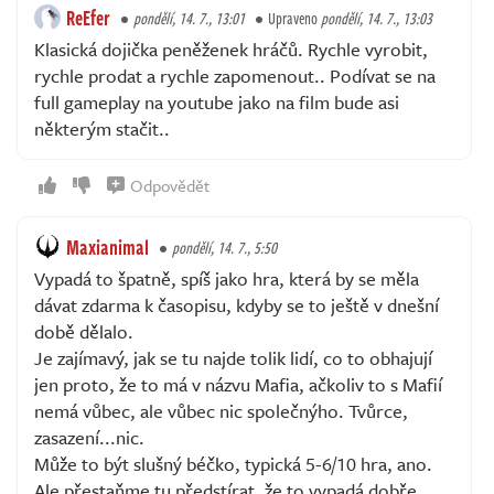
ReEfer
pondělí, 14. 7., 13:01
Upraveno
pondělí, 14. 7., 13:03
Klasická dojička peněženek hráčů. Rychle vyrobit,
rychle prodat a rychle zapomenout.. Podívat se na
full gameplay na youtube jako na film bude asi
některým stačit..
Odpovědět
Maxianimal
pondělí, 14. 7., 5:50
Vypadá to špatně, spíš jako hra, která by se měla
dávat zdarma k časopisu, kdyby se to ještě v dnešní
době dělalo.
Je zajímavý, jak se tu najde tolik lidí, co to obhajují
jen proto, že to má v názvu Mafia, ačkoliv to s Mafií
nemá vůbec, ale vůbec nic společnýho. Tvůrce,
zasazení...nic.
Může to být slušný béčko, typická 5-6/10 hra, ano.
Ale přestaňme tu předstírat, že to vypadá dobře.