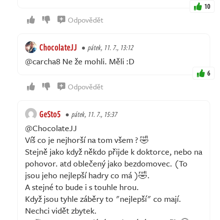
10
Odpovědět
ChocolateJJ
pátek, 11. 7., 13:12
@carcha8 Ne že mohli. Měli :D
6
Odpovědět
GeSto5
pátek, 11. 7., 15:37
@ChocolateJJ
Víš co je nejhorší na tom všem ? 🤣
Stejně jako když někdo přijde k doktorce, nebo na
pohovor. atd oblečený jako bezdomovec. (To
jsou jeho nejlepší hadry co má )🤣.
A stejné to bude i s touhle hrou.
Když jsou tyhle záběry to "nejlepší" co mají.
Nechci vidět zbytek.