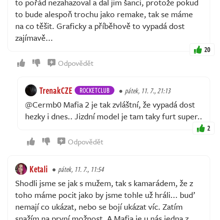
to pořád nezahazoval a dal jim šanci, protože pokud
to bude alespoň trochu jako remake, tak se máme
na co těšit. Graficky a příběhově to vypadá dost
zajímavě...
20
Odpovědět
TrenakCZE
ROCKETCLUB
pátek, 11. 7., 21:13
@Cermb0 Mafia 2 je tak zvláštní, že vypadá dost
hezky i dnes.. Jizdní model je tam taky furt super..
2
Odpovědět
Ketali
pátek, 11. 7., 11:54
Shodli jsme se jak s mužem, tak s kamarádem, že z
toho máme pocit jako by jsme tohle už hráli... buď
nemají co ukázat, nebo se bojí ukázat víc. Zatím
snažím na první možnost. A Mafia je u nás jedna z