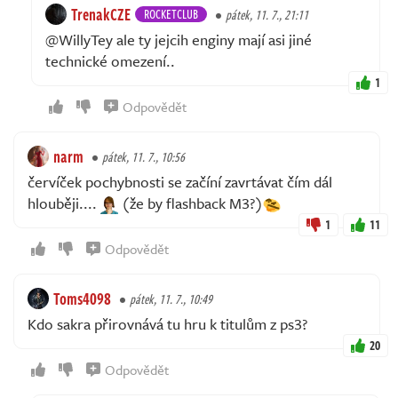
TrenakCZE
ROCKETCLUB
pátek, 11. 7., 21:11
@WillyTey ale ty jejcih enginy mají asi jiné
technické omezení..
1
Odpovědět
narm
pátek, 11. 7., 10:56
červíček pochybnosti se začíní zavrtávat čím dál
hlouběji....
(že by flashback M3?)
1
11
Odpovědět
Toms4098
pátek, 11. 7., 10:49
Kdo sakra přirovnává tu hru k titulům z ps3?
20
Odpovědět