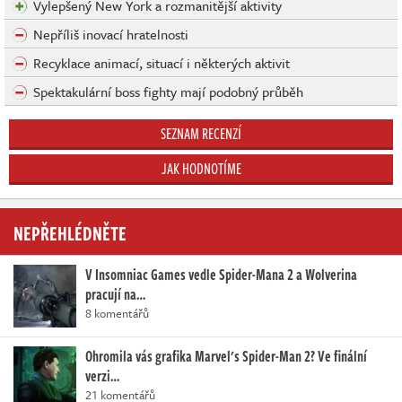
Vylepšený New York a rozmanitější aktivity
Nepříliš inovací hratelnosti
Recyklace animací, situací i některých aktivit
Spektakulární boss fighty mají podobný průběh
SEZNAM RECENZÍ
JAK HODNOTÍME
NEPŘEHLÉDNĚTE
V Insomniac Games vedle Spider-Mana 2 a Wolverina
pracují na…
8 komentářů
Ohromila vás grafika Marvel's Spider-Man 2? Ve finální
verzi…
21 komentářů