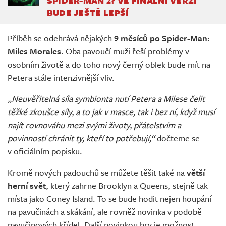
SPIDER-MAN 2? VE FINÁLNÍ VERZI
BUDE JEŠTĚ LEPŠÍ
Příběh se odehrává nějakých
9 měsíců po Spider-Man:
Miles Morales
. Oba pavoučí muži řeší problémy v
osobním životě a do toho nový černý oblek bude mít na
Petera stále intenzivnější vliv.
„Neuvěřitelná síla symbionta nutí Petera a Milese čelit
těžké zkoušce síly, a to jak v masce, tak i bez ní, když musí
najít rovnováhu mezi svými životy, přátelstvím a
povinností chránit ty, kteří to potřebují,“
dočteme se
v oficiálním popisku.
Kromě nových padouchů se můžete těšit také na
větší
herní svět
, který zahrne Brooklyn a Queens, stejně tak
místa jako Coney Island. To se bude hodit nejen houpání
na pavučinách a skákání, ale rovněž novinka v podobě
pavučinových křídel. Další novinkou hry je možnost