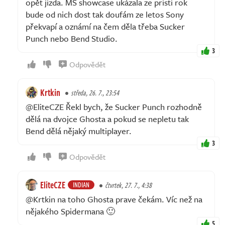
opět jizda. MS showcase ukázala ze pristi rok
bude od nich dost tak doufám ze letos Sony
překvapí a oznámí na čem děla třeba Sucker
Punch nebo Bend Studio.
3
Odpovědět
Krtkin
středa, 26. 7., 23:54
@EliteCZE Řekl bych, že Sucker Punch rozhodně
dělá na dvojce Ghosta a pokud se nepletu tak
Bend dělá nějaký multiplayer.
3
Odpovědět
EliteCZE
INDIAN
čtvrtek, 27. 7., 4:38
@Krtkin na toho Ghosta prave čekám. Víc než na
nějakého Spidermana 🙂
5