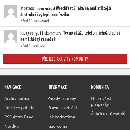
mpstros1
Wreckfest 2 láká na realističtější
okomentoval
destrukci i vylepšenou fyziku
před 51 minutami
luckybongo11
Tecno ukáže telefon, jehož displej
okomentoval
nemá žádný rámeček
před 1 hodinou
PŘEHLED AKTIVITY KOMUNITY
NAVIGACE
INFORMACE
KOMUNITA
Archiv pořadu
Zásady ochrany
Nejnovější
příspěvky
Redakce pořadu
Pravidla užívání
Žebříček uživatelů
RSS Atom Feed
Jak hodnotíme
NerdFix
Inzerce na