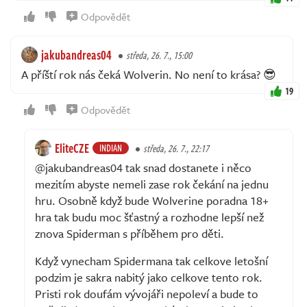
Odpovědět
jakubandreas04
středa, 26. 7., 15:00
A příští rok nás čeká Wolverin. No není to krása? 😎
19
Odpovědět
EliteCZE
INDIAN
středa, 26. 7., 22:17
@jakubandreas04 tak snad dostanete i něco
mezitím abyste nemeli zase rok čekání na jednu
hru. Osobně když bude Wolverine poradna 18+
hra tak budu moc šťastný a rozhodne lepší než
znova Spiderman s příběhem pro děti.
Když vynecham Spidermana tak celkove letošní
podzim je sakra nabitý jako celkove tento rok.
Pristi rok doufám vývojáři nepoleví a bude to