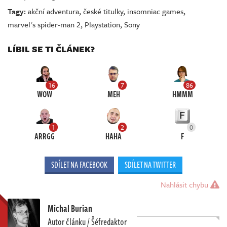
Tagy:
akční adventura
,
české titulky
,
insomniac games
,
marvel's spider-man 2
,
Playstation
,
Sony
LÍBIL SE TI ČLÁNEK?
16
7
86
WOW
MEH
HMMM
1
2
0
ARRGG
HAHA
F
SDÍLET NA FACEBOOK
SDÍLET NA TWITTER
Nahlásit chybu
Michal Burian
Autor článku / Šéfredaktor