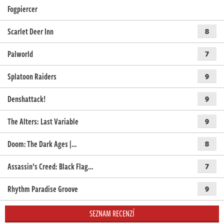
Fogpiercer
Scarlet Deer Inn
8
Palworld
7
Splatoon Raiders
9
Denshattack!
9
The Alters: Last Variable
9
Doom: The Dark Ages |…
8
Assassin’s Creed: Black Flag…
7
Rhythm Paradise Groove
9
SEZNAM RECENZÍ