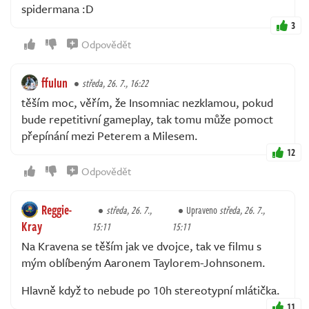
spidermana :D
3
Odpovědět
ffulun
středa, 26. 7., 16:22
těším moc, věřím, že Insomniac nezklamou, pokud
bude repetitivní gameplay, tak tomu může pomoct
přepínání mezi Peterem a Milesem.
12
Odpovědět
Reggie-
středa, 26. 7.,
Upraveno
středa, 26. 7.,
Kray
15:11
15:11
Na Kravena se těším jak ve dvojce, tak ve filmu s
mým oblíbeným Aaronem Taylorem-Johnsonem.
Hlavně když to nebude po 10h stereotypní mlátička.
11