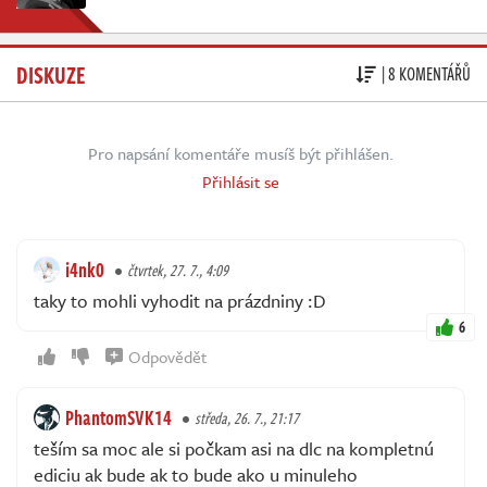
DISKUZE
| 8 KOMENTÁŘŮ
Pro napsání komentáře musíš být přihlášen.
Přihlásit se
i4nk0
čtvrtek, 27. 7., 4:09
taky to mohli vyhodit na prázdniny :D
6
Odpovědět
PhantomSVK14
středa, 26. 7., 21:17
teším sa moc ale si počkam asi na dlc na kompletnú
ediciu ak bude ak to bude ako u minuleho