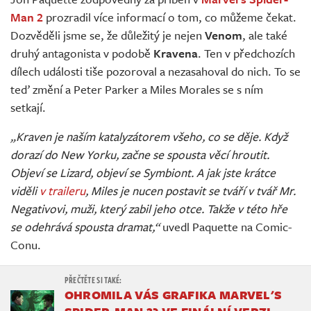
Živě
Man 2
prozradil více informací o tom, co můžeme čekat.
Dozvěděli jsme se, že důležitý je nejen
Venom
, ale také
druhý antagonista v podobě
Kravena
. Ten v předchozích
dílech události tiše pozoroval a nezasahoval do nich. To se
teď změní a Peter Parker a Miles Morales se s ním
setkají.
„Kraven je naším katalyzátorem všeho, co se děje. Když
dorazí do New Yorku, začne se spousta věcí hroutit.
Objeví se Lizard, objeví se Symbiont. A jak jste krátce
viděli
v traileru
, Miles je nucen postavit se tváří v tvář Mr.
Negativovi, muži, který zabil jeho otce. Takže v této hře
se odehrává spousta dramat,“
uvedl Paquette na Comic-
Conu.
OHROMILA VÁS GRAFIKA MARVEL'S