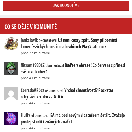
JAK HODNOTÍME
CO SE DĚJE V KOMUNITĚ
jankslavik
Už není cesty zpět. Sony připomíná
okomentoval
konec fyzických nosičů na krabicích PlayStationu 5
před 37 minutami
Nitram1980CZ
Buďte v obraze! Co červenec přinesl
okomentoval
světu videoher?
před 41 minutami
CorradoVR6cz
Vrchol chamtivosti? Rockstar
okomentoval
schytává kritiku za GTA 6
před 44 minutami
Fluffy
EA má pod novým vlastníkem šetřit. Zvažuje
okomentoval
prodej studií i známých značek
před 44 minutami