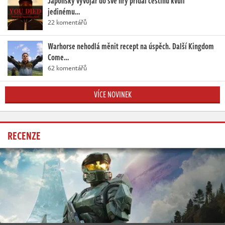
Japonský vývojář do své hry přidal češtinu kvůli
jedinému…
22 komentářů
Warhorse nehodlá měnit recept na úspěch. Další Kingdom
Come…
62 komentářů
VÍCE NOVINEK
RECENZE