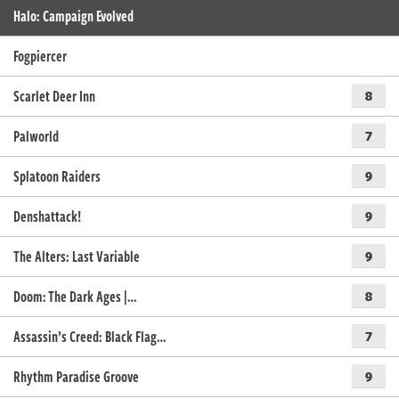
Halo: Campaign Evolved
Fogpiercer
Scarlet Deer Inn
8
Palworld
7
Splatoon Raiders
9
Denshattack!
9
The Alters: Last Variable
9
Doom: The Dark Ages |…
8
Assassin’s Creed: Black Flag…
7
Rhythm Paradise Groove
9