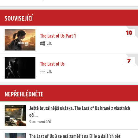
SOUVISEJÍCÍ
10
The Last of Us Part 1
7
The Last of Us
NEPŘEHLÉDNĚTE
Ještě brutálnější ukázka. The Last of Us hrané z vlastních
očí…
9 komentářů
The Last of Us 3 se má zaměřit na Ellie a dalších pět