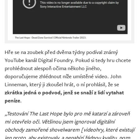
Hře se na zoubek před dvěma týdny podíval známý
YouTube kanál Digital Foundry. Pokud si tedy hru chcete
prohlédnout alespoň očima někoho jiného,
doporučujeme zhlédnout níže umístěné video. John
Linneman, který ji zkoušel hrát, o ní prohlásil, že se
zkrátka jedná o podvod, jenž se snaží z lidí vytahat
peníze.
„Testování The Last Hope bylo pro mě katarzí a zároveň
mi otevřelo oči. Většinou jsem ignoroval digitální
obchody zamořené shovelwarem [videohry, které existují
jen proto, aby existovaly, a nenabízí žádnou kvalitu, pozn.