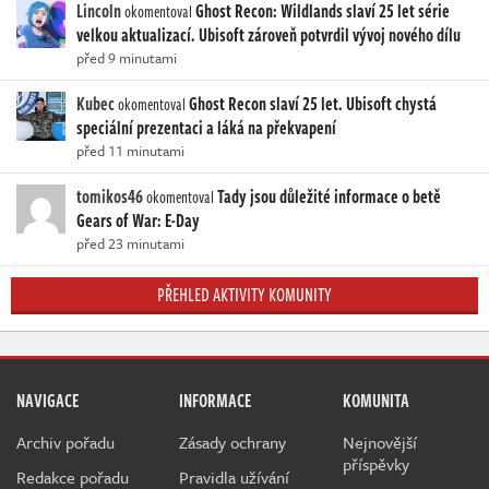
Lincoln
Ghost Recon: Wildlands slaví 25 let série
okomentoval
velkou aktualizací. Ubisoft zároveň potvrdil vývoj nového dílu
před 9 minutami
Kubec
Ghost Recon slaví 25 let. Ubisoft chystá
okomentoval
speciální prezentaci a láká na překvapení
před 11 minutami
tomikos46
Tady jsou důležité informace o betě
okomentoval
Gears of War: E-Day
před 23 minutami
PŘEHLED AKTIVITY KOMUNITY
NAVIGACE
INFORMACE
KOMUNITA
Archiv pořadu
Zásady ochrany
Nejnovější
příspěvky
Redakce pořadu
Pravidla užívání