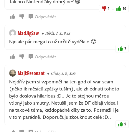
Tak pro Nintenďáky dobrý ne? 😆
1
10
Odpovědět
MadJigSaw
středa, 2. 8., 9:28
Njn ale pár mega to už určitě vydělalo 🙂
7
Odpovědět
MajkRezonant
středa, 2. 8., 8:55
Nejdřív jsem si vzpomněl na ten god of war scam
(několik měsíců zpátky tuším), ale zhlédnutí tohoto
bylo doslova hilarious :D.. Je to stejnou měrou
vtipný jako smutný. Netušil jsem že DF dělají videa i
na takové téma, každopádně díky za to. Posmažili je
v tom parádně. Doporučuju zkouknout celé :D..
9
Odpovědět