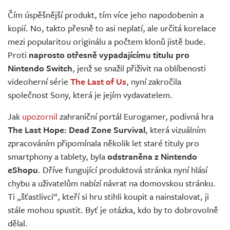
Živě
Čím úspěšnější produkt, tím více jeho napodobenin a
kopií. No, takto přesně to asi neplatí, ale určitá korelace
mezi popularitou originálu a počtem klonů jistě bude.
Proti
naprosto otřesně vypadajícímu titulu pro
Nintendo Switch
, jenž se snažil přiživit na oblíbenosti
videoherní série
The Last of Us
, nyní zakročila
společnost Sony, která je jejím vydavatelem.
Jak
upozornil
zahraniční portál Eurogamer, podivná hra
The Last Hope: Dead Zone Survival
, která vizuálním
zpracováním připomínala několik let staré tituly pro
smartphony a tablety, byla
odstraněna z Nintendo
eShopu
. Dříve fungující produktová stránka nyní hlásí
chybu a uživatelům nabízí návrat na domovskou stránku.
Ti „šťastlivci“, kteří si hru stihli koupit a nainstalovat, ji
stále mohou spustit. Byť je otázka, kdo by to dobrovolně
dělal.