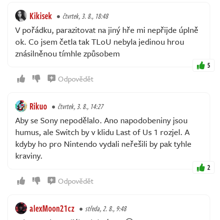
Kikisek
čtvrtek, 3. 8., 18:48
V pořádku, parazitovat na jiný hře mi nepřijde úplně
ok. Co jsem četla tak TLoU nebyla jedinou hrou
znásilněnou tímhle způsobem
5
Odpovědět
Rikuo
čtvrtek, 3. 8., 14:27
Aby se Sony nepodělalo. Ano napodobeniny jsou
humus, ale Switch by v klidu Last of Us 1 rozjel. A
kdyby ho pro Nintendo vydali neřešili by pak tyhle
kraviny.
2
Odpovědět
alexMoon21cz
středa, 2. 8., 9:48