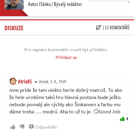
Autor článku / Bývalý redaktor
DISKUZE
| 12 KOMENTÁŘŮ
Pro napsání komentáře musíš být přihlášen.
Přihlásit se
Atrix85
čtvrtek, 3. 8., 19:05
mne príde že tam niekto berie dobrý matroš. To ako
že hele urobíme takú hru hlavná postava bude ježko
nebude pomalý ale rýchly ako Šinkansen a farbu mu
dáme treba .... modrú. Aha to už tu je. 🙄Good Job
4
Odpovědět