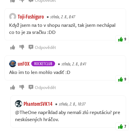
Toji-Fushiguro
středa, 2. 8., 8:47
Když jsem na to v shopu narazil, tak jsem nechápal
co to je za sračku :DD
9
Odpovědět
unFOX
ROCKETCLUB
středa, 2. 8., 8:41
Ako im to len mohlo vadiť :D
9
Odpovědět
PhantomSVK14
středa, 2. 8., 10:37
@TheOne napríklad aby nemali zlú reputáciu? pre
neskúsených hráčov.
7