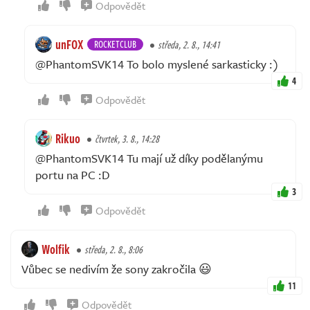
Odpovědět
unFOX
ROCKETCLUB
středa, 2. 8., 14:41
@PhantomSVK14 To bolo myslené sarkasticky :)
4
Odpovědět
Rikuo
čtvrtek, 3. 8., 14:28
@PhantomSVK14 Tu mají už díky podělanýmu
portu na PC :D
3
Odpovědět
Wolfik
středa, 2. 8., 8:06
Vůbec se nedivím že sony zakročila 😃
11
Odpovědět