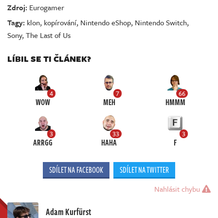
Zdroj:
Eurogamer
Tagy:
klon
,
kopírování
,
Nintendo eShop
,
Nintendo Switch
,
Sony
,
The Last of Us
LÍBIL SE TI ČLÁNEK?
4
7
66
WOW
MEH
HMMM
3
33
3
ARRGG
HAHA
F
SDÍLET NA FACEBOOK
SDÍLET NA TWITTER
Nahlásit chybu
Adam Kurfürst