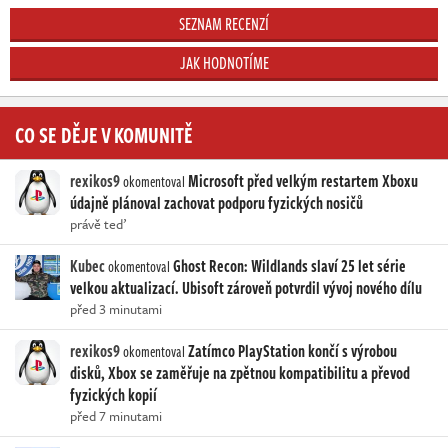
SEZNAM RECENZÍ
JAK HODNOTÍME
CO SE DĚJE V KOMUNITĚ
rexikos9
Microsoft před velkým restartem Xboxu
okomentoval
údajně plánoval zachovat podporu fyzických nosičů
právě teď
Kubec
Ghost Recon: Wildlands slaví 25 let série
okomentoval
velkou aktualizací. Ubisoft zároveň potvrdil vývoj nového dílu
před 3 minutami
rexikos9
Zatímco PlayStation končí s výrobou
okomentoval
disků, Xbox se zaměřuje na zpětnou kompatibilitu a převod
fyzických kopií
před 7 minutami