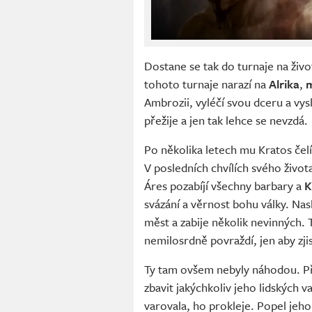
Dostane se tak do turnaje na živo
tohoto turnaje narazí na
Alrika
,
m
Ambrozii, vyléčí svou dceru a vysl
přežije a jen tak lehce se nevzdá.
Po několika letech mu Kratos čel
V posledních chvílích svého život
Áres pozabíjí všechny barbary a
K
svázání a věrnost bohu války. Na
měst a zabije několik nevinných
nemilosrdně povraždí, jen aby zjis
Ty tam ovšem nebyly náhodou. Pře
zbavit jakýchkoliv jeho lidských
varovala, ho prokleje. Popel jeho