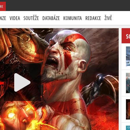
RE
NZE
VIDEA
SOUTĚŽE
DATABÁZE
KOMUNITA
REDAKCE
ŽIVĚ
S