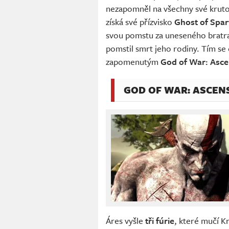
nezapomněl na všechny své krutost
získá své přízvisko
Ghost of Spar
svou pomstu za uneseného bratra.
pomstil smrt jeho rodiny. Tím se
zapomenutým
God of War: Asce
GOD OF WAR: ASCEN
Áres vyšle
tři fúrie
, které mučí K