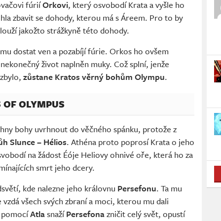
ovačovi fúrií
Orkovi
, který osvobodí Krata a vyšle ho
ohla zbavit se dohody, kterou má s Áreem. Pro to by
slouží jakožto strážkyně této dohody.
 mu dostat ven a pozabíjí fúrie. Orkos ho ovšem
ho nekonečný život naplněn muky. Což splní, jenže
zbylo,
zůstane Kratos věrný bohům Olympu
.
S OF OLYMPUS
chny bohy uvrhnout do věčného spánku, protože z
ůh Slunce – Hélios
. Athéna proto poprosí Krata o jeho
svobodí na žádost Éóje Heliovy ohnivé oře, která ho za
ínajících smrt jeho dcery.
světí, kde nalezne jeho královnu
Persefonu
. Ta mu
se vzdá všech svých zbraní a moci, kterou mu dali
 s pomocí
Atla
snaží
Persefona
zničit celý svět, opustí