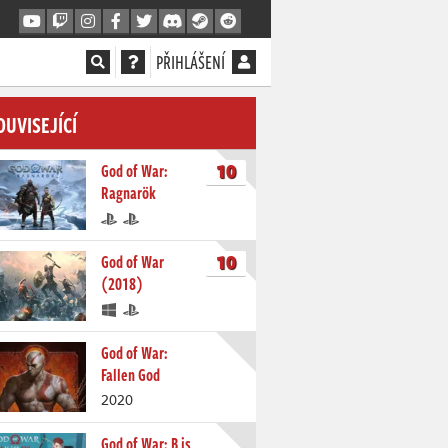
PŘIHLÁŠENÍ
OUVISEJÍCÍ
10
God of War:
Ragnarök
10
God of War
(2018)
God of War:
Fallen God
2020
God of War: B is