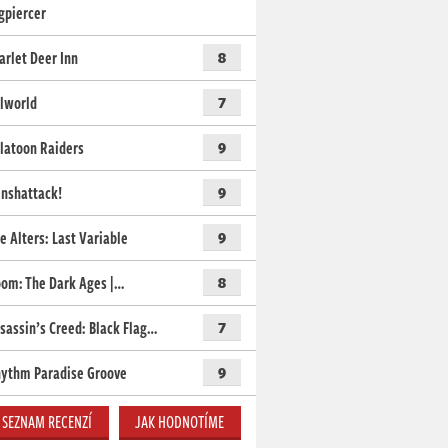
gpiercer
arlet Deer Inn
8
lworld
7
latoon Raiders
9
nshattack!
9
e Alters: Last Variable
9
om: The Dark Ages |…
8
sassin’s Creed: Black Flag…
7
ythm Paradise Groove
9
SEZNAM RECENZÍ
JAK HODNOTÍME