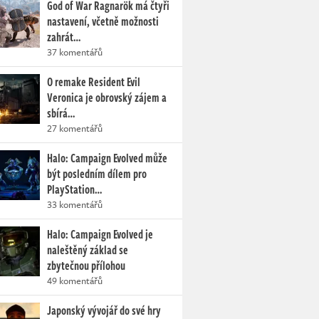
God of War Ragnarök má čtyři
nastavení, včetně možnosti
zahrát…
37 komentářů
O remake Resident Evil
Veronica je obrovský zájem a
sbírá…
27 komentářů
Halo: Campaign Evolved může
být posledním dílem pro
PlayStation…
33 komentářů
Halo: Campaign Evolved je
naleštěný základ se
zbytečnou přílohou
49 komentářů
Japonský vývojář do své hry