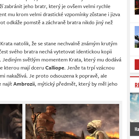
í zabránit jeho bratr, který je ovšem velmi rychle
t mu krom velmi drastické vzpomínky zůstane i jizva
ivot odkáže pomstě a záchraně bratra nikdo jiný než
í Krata natolik, že se stane nechvalně známým krutým
čest svého bratra nechá vytetovat identickou kopii
. Jediným světlým momentem Krata, který mu dodává
se kterou mají dceru
Calliope
. Jenže ta trpí vzácnou
mi nakažlivá. Je proto odsouzena k popravě, ale
e najít
Ambrozii
, mýtický předmět, který by měl jeho
R
Ha