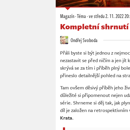
Magazín
·
Téma
·
ve středu
2. 11. 2022 20
Kompletní shrnutí
Ondřej Svoboda
Přáli byste si být jednou z nejmoc
nezastavit se před ničím a jen jít
skrývá se za tím i příběh plný bole
přineslo detailnější pohled na st
Tam ovšem děsivý příběh jeho živ
důležité si připomenout nejen udá
série. Shrneme si děj tak, jak ply
díl je založen na retrospektivním
Krata
.