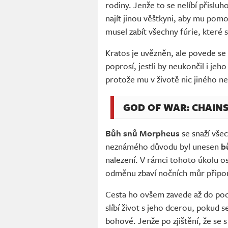
rodiny. Jenže to se nelíbí přisluh
najít jinou věštkyni, aby mu pom
musel zabít všechny fúrie, které 
Kratos je uvězněn, ale povede se
poprosí, jestli by neukončil i je
protože mu v životě nic jiného ne
GOD OF WAR: CHAIN
Bůh snů Morpheus
se snaží vše
neznámého důvodu byl unesen
b
nalezení. V rámci tohoto úkolu o
odměnu zbaví nočních můr připom
Cesta ho ovšem zavede až do pod
slíbí život s jeho dcerou, pokud 
bohové. Jenže po zjištění, že se