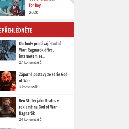
for Boy
2020
EPŘEHLÉDNĚTE
Obchody prodávají God of
War: Ragnarök dříve,
internetem se…
27 komentářů
Záporné postavy ze série God
of War
3 komentářů
Ben Stiller jako Kratos v
reklamě na God of War
Ragnarök
24 komentářů