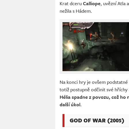
Krat dceru
Calliope
, uvězní Atla 
nežila s Hádem.
Na konci hry je ovšem podstatné 
totiž postupně odčinit své hříchy 
Hélia spadne z povozu, což ho n
další úkol
.
GOD OF WAR (2005)