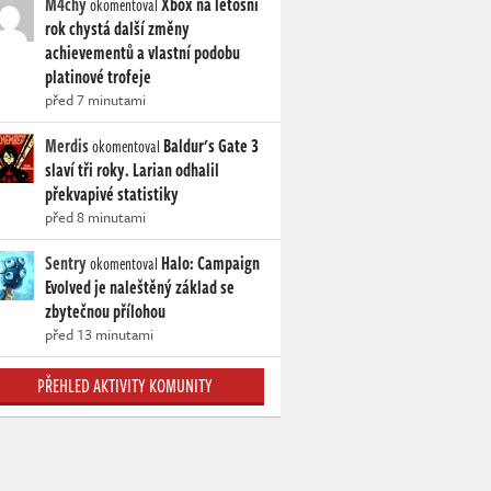
M4chy
Xbox na letošní
okomentoval
rok chystá další změny
achievementů a vlastní podobu
platinové trofeje
před 7 minutami
Merdis
Baldur's Gate 3
okomentoval
slaví tři roky. Larian odhalil
překvapivé statistiky
před 8 minutami
Sentry
Halo: Campaign
okomentoval
Evolved je naleštěný základ se
zbytečnou přílohou
před 13 minutami
PŘEHLED AKTIVITY KOMUNITY