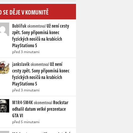
O SE DĚJE V KOMUNITĚ
Bublifuk
Už není cesty
okomentoval
zpět. Sony připomíná konec
fyzických nosičů na krabicích
PlayStationu 5
před 3 minutami
jankslavik
Už není
okomentoval
cesty zpět. Sony připomíná konec
fyzických nosičů na krabicích
PlayStationu 5
před 3 minutami
M1R4-5M4K
Rockstar
okomentoval
odhalil datum velké prezentace
GTA VI
před 5 minutami