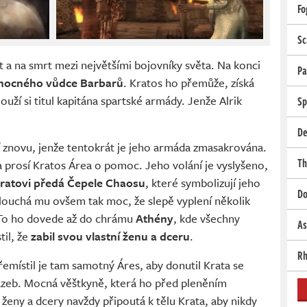
Fo
Sc
t a na smrt mezi největšími bojovníky světa. Na konci
Pa
ocného vůdce Barbarů
. Kratos ho přemůže, získá
ouží si titul kapitána spartské armády. Jenže Alrik
Sp
De
í znovu, jenže tentokrát je jeho armáda zmasakrována.
Th
a prosí Kratos Área o pomoc. Jeho volání je vyslyšeno,
ratovi předá Čepele Chaosu
, které symbolizují jeho
Do
slouchá mu ovšem tak moc, že slepě vyplení několik
. To ho dovede až do chrámu
Athény
, kde všechny
As
til, že
zabil svou vlastní ženu a dceru
.
Rh
místil je tam samotný Áres, aby donutil Krata se
 vazeb. Mocná věštkyně, která ho před pleněním
 ženy a dcery navždy připoutá k tělu Krata, aby nikdy