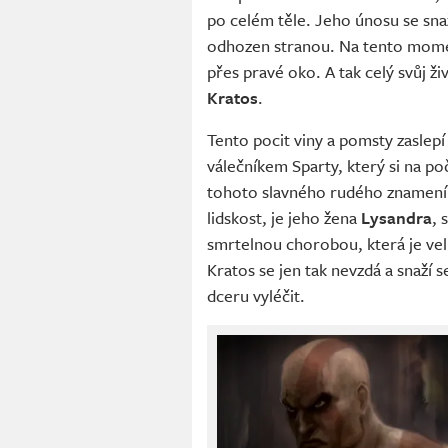
po celém těle. Jeho únosu se snaž
odhozen stranou. Na tento momen
přes pravé oko. A tak celý svůj ž
Kratos
.
Tento pocit viny a pomsty zaslep
válečníkem Sparty, který si na po
tohoto slavného rudého znamení
lidskost, je jeho žena
Lysandra
, 
smrtelnou chorobou, která je vel
Kratos se jen tak nevzdá a snaží s
dceru vyléčit.