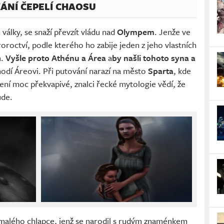
KÁNÍ ČEPELÍ CHAOSU
 války, se snaží převzít vládu nad
Olympem
. Jenže ve
roroctví, podle kterého ho zabije jeden z jeho vlastních
m.
Vyšle proto
Athénu a
Área
a
by našli tohoto syna a
 hodí Áreovi. Při putování narazí na město
Sparta
, kde
není moc překvapivé, znalci řecké mytologie vědí, že
ude.
 malého chlapce, jenž se narodil s rudým znaménkem