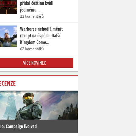
přidal češtinu kvůli
jedinému…
22 komentářů
Warhorse nehodlá měnit
recept na úspěch. Další
Kingdom Come…
62 komentářů
VÍCE NOVINEK
ECENZE
lo: Campaign Evolved