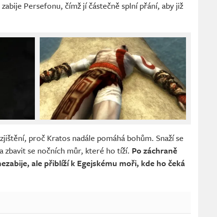
a zabije Persefonu, čímž jí částečně splní přání, aby již
zjištění, proč Kratos nadále pomáhá bohům. Snaží se
a zbavit se nočních můr, které ho tíží.
Po záchraně
ezabije, ale přiblíží k Egejskému moři, kde ho čeká