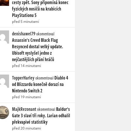
cesty zpět. Sony připomíná konec
fyzických nosičů na krabicích
PlayStationu 5
před 5 minutami
denishawel79
okomentoval
Assassin's Creed Black Flag
Resynced dostal velký update.
Ubisoft vyslyšel jedno z
nejčastějších přání hráčů
před 14 minutami
TopperHarley
Diablo 4
okomentoval
od Blizzardu konečně dorazí na
Nintendo Switch 2
před 19 minutami
MajkRezonant
Baldur's
okomentoval
Gate 3 slaví tři roky. Larian odhalil
překvapivé statistiky
před 20 minutami