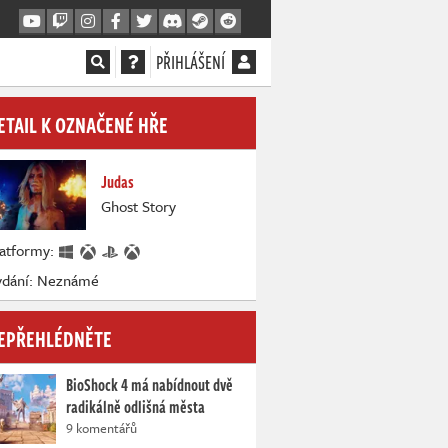
PŘIHLÁŠENÍ
ETAIL K OZNAČENÉ HŘE
Judas
Ghost Story
latformy:
ydání: Neznámé
EPŘEHLÉDNĚTE
BioShock 4 má nabídnout dvě
radikálně odlišná města
9 komentářů