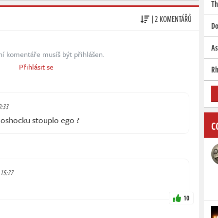
Th
| 2 KOMENTÁŘŮ
Do
As
ní komentáře musíš být přihlášen.
Přihlásit se
Rh
0:33
ioshocku stouplo ego ?
C
, 15:27
10