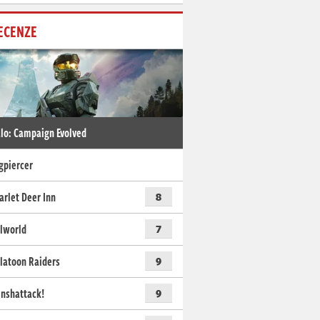
ECENZE
lo: Campaign Evolved
gpiercer
arlet Deer Inn
8
lworld
7
latoon Raiders
9
nshattack!
9