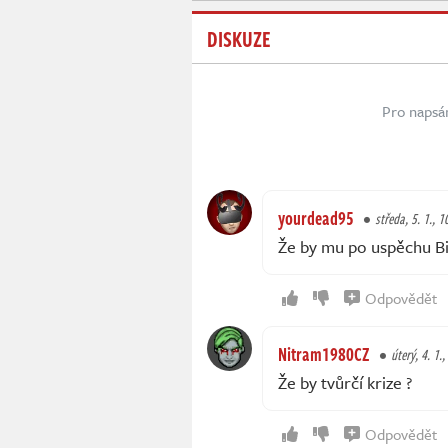
DISKUZE
Pro napsá
yourdead95
středa, 5. 1., 1
Že by mu po uspěchu B
Odpovědět
Nitram1980CZ
úterý, 4. 1.
Že by tvůrčí krize ?
Odpovědět