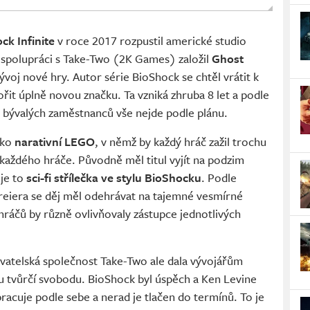
ck Infinite
v roce 2017 rozpustil americké studio
e spolupráci s Take-Two (2K Games) založil
Ghost
ývoj nové hry. Autor série BioShock se chtěl vrátit k
t úplně novou značku. Ta vzniká zhruba 8 let a podle
 bývalých zaměstnanců vše nejde podle plánu.
ako
narativní LEGO
, v němž by každý hráč zažil trochu
ní každého hráče. Původně měl titul vyjít na podzim
 je to
sci-fi střílečka ve stylu BioShocku
. Podle
eiera se děj měl odehrávat na tajemné vesmírné
by hráčů by různě ovlivňovaly zástupce jednotlivých
vatelská společnost Take-Two ale dala vývojářům
u tvůrčí svobodu. BioShock byl úspěch a Ken Levine
pracuje podle sebe a nerad je tlačen do termínů. To je