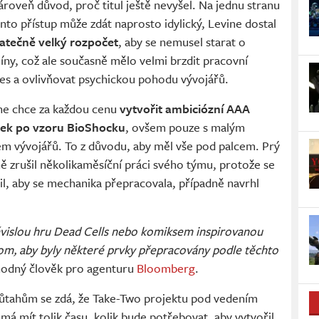
zároveň důvod, proč titul ještě nevyšel. Na jednu stranu
ento přístup může zdát naprosto idylický, Levine dostal
atečně velký rozpočet
, aby se nemusel starat o
íny, což ale současně mělo velmi brzdit pracovní
es a ovlivňovat psychickou pohodu vývojářů.
ne chce za každou cenu
vytvořit ambiciózní AAA
tek po vzoru BioShocku
, ovšem pouze s malým
m vývojářů. To z důvodu, aby měl vše pod palcem. Prý
 zrušil několikaměsíční práci svého týmu, protože se
dil, aby se mechanika přepracovala, případně navrhl
závislou hru Dead Cells nebo komiksem inspirovanou
 tom, aby byly některé prvky přepracovány podle těchto
odný člověk pro agenturu
Bloomberg
.
tahům se zdá, že Take-Two projektu pod vedením
má mít tolik času, kolik bude potřebovat, aby vytvořil