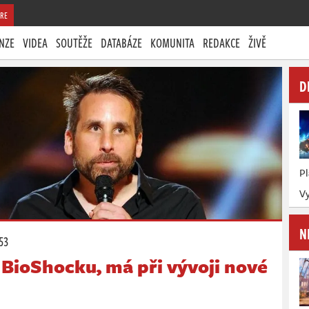
RE
NZE
VIDEA
SOUTĚŽE
DATABÁZE
KOMUNITA
REDAKCE
ŽIVĚ
D
P
V
N
:53
 BioShocku, má při vývoji nové