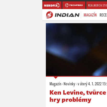
REALMERCH.STO
MAGAZÍN
RECE
Magazín
·
Novinky
·
v úterý
4. 1. 2022 13
Ken Levine, tvůrce
hry problémy