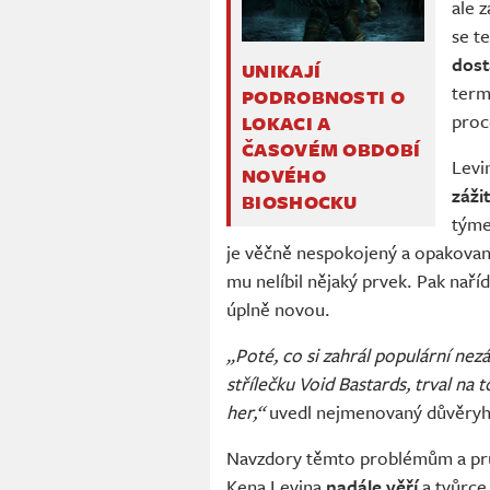
ale 
se t
dost
UNIKAJÍ
term
PODROBNOSTI O
proc
LOKACI A
ČASOVÉM OBDOBÍ
Levi
NOVÉHO
záži
BIOSHOCKU
týme
je věčně nespokojený a opakovaně
mu nelíbil nějaký prvek. Pak naří
úplně novou.
„Poté, co si zahrál populární ne
střílečku Void Bastards, trval na
her,“
uvedl nejmenovaný důvěryh
Navzdory těmto problémům a prů
Kena Levina
nadále věří
a tvůrce 