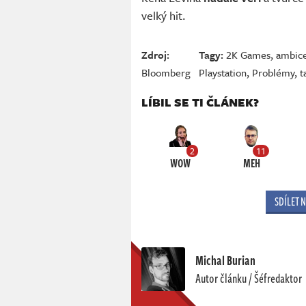
velký hit.
Zdroj:
Tagy:
2K Games
,
ambic
Bloomberg
Playstation
,
Problémy
,
t
LÍBIL SE TI ČLÁNEK?
2
11
WOW
MEH
SDÍLET 
Michal Burian
Autor článku / Šéfredaktor