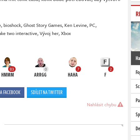
R
e
,
bioshock
,
Ghost Story Games
,
Ken Levine
,
PC
,
ake two interactive
,
Vývoj her
,
Xbox
Ha
83
0
7
2
Fo
HMMM
ARRGG
HAHA
F
Sc
NA FACEBOOK
SDÍLET NA TWITTER
Pa
Nahlásit chybu
Sp
De