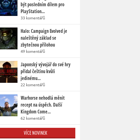
být posledním dílem pro
PlayStation…
33 komentářů
Halo: Campaign Evolved je
naleštěný základ se
zbytečnou přílohou
49 komentářů
Japonský vývojář do své hry
přidal češtinu kvůli
jedinému…
22 komentářů
Warhorse nehodlá měnit
recept na úspěch. Další
Kingdom Come…
62 komentářů
VÍCE NOVINEK