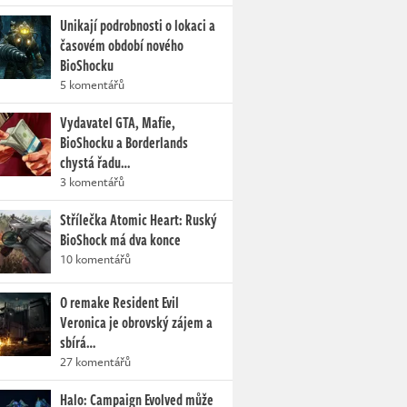
Unikají podrobnosti o lokaci a
časovém období nového
BioShocku
5 komentářů
Vydavatel GTA, Mafie,
BioShocku a Borderlands
chystá řadu…
3 komentářů
Střílečka Atomic Heart: Ruský
BioShock má dva konce
10 komentářů
O remake Resident Evil
Veronica je obrovský zájem a
sbírá…
27 komentářů
Halo: Campaign Evolved může