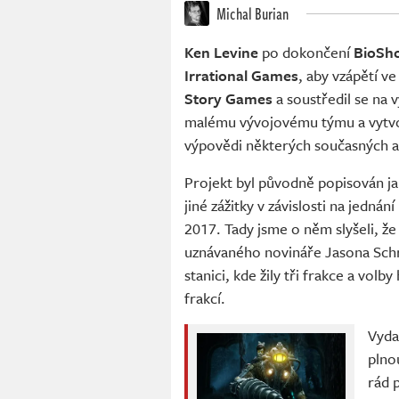
Michal Burian
Ken Levine
po dokončení
BioSho
Irrational Games
, aby vzápětí v
Story Games
a soustředil se na v
malému vývojovému týmu a vytvoři
výpovědi některých současných a
Projekt byl původně popisován j
jiné zážitky v závislosti na jedná
2017. Tady jsme o něm slyšeli, že
uznávaného novináře Jasona Schr
stanici, kde žily tři frakce a vol
frakcí.
Vyda
plno
rád 