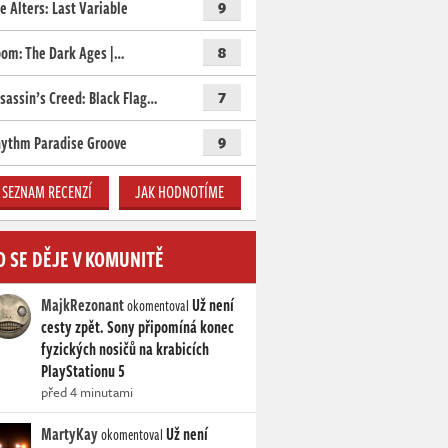
e Alters: Last Variable
9
om: The Dark Ages |…
8
sassin’s Creed: Black Flag…
7
ythm Paradise Groove
9
SEZNAM RECENZÍ
JAK HODNOTÍME
O SE DĚJE V KOMUNITĚ
MajkRezonant
Už není
okomentoval
cesty zpět. Sony připomíná konec
fyzických nosičů na krabicích
PlayStationu 5
před 4 minutami
MartyKay
Už není
okomentoval