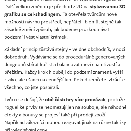
Další velkou změnou je přechod z 2D na
stylizovanou 3D
grafiku se cel-shadingem
. Ta otevřela tvůrcům nové
možnosti návrhu prostředí, nepřátel i biomů, stejně tak
zásadně změní způsob, jak budeme prozkoumávat
podzemí i vést vlastní krámek.
Základní princip zůstává stejný – ve dne obchodník, v noci
dobrodruh. Vydáváme se do procedurálně generovaných
dungeonů sbírat kořist a balancovat mezi chamtivostí a
přežitím. Každý krok hlouběji do podzemí znamená vyšší
riziko, ale i šanci na cennější lup. Pokud zemřete, ztrácíte
všechno, co jste posbírali.
Tvůrci se dušují, že
obě části hry více provázali
, protože
roguelike prvky se neomezují jen na souboje, ale náhodné
efekty a bonusy se projeví také při prodeji zboží.
Například zákazníci mohou reagovat jinak na různé taktiky
při vyjednávání ceny.