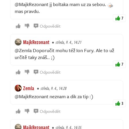
@MajkRezonant jj boltaka mam uz za sebou.
mas pravdu.
7
Odpovědět
MajkRezonant
středa, 9. 4., 14:21
@Zemla Doporučit mohu též Ion Fury. Ale to už
určitě taky znáš.. ;)
7
Odpovědět
Zemla
středa, 9. 4., 14:28
@MajkRezonant neznam a dik za tip :)
3
Odpovědět
MajkRezonant
středa, 9. 4., 14:35