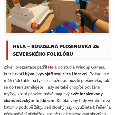
HELA – KOUZELNÁ PLOŠINOVKA ZE
SEVERSKÉHO FOLKLÓRU
Závěr prezentace patřil
Hela
od studia Windup Games,
které tvoří
bývalí vývojáři stojící za Unravel
. Pokud jste
měli rádi tuhle na fyzice založenou puzzle plošinovku, tak
se do Hela zamilujete. Tady se také chopíte odvážné
myšky, která prozkoumává magický
svět inspirovaný
skandinávským folklórem
. Klubko vlny tady vyměníte za
batoh v podobě žáby. Její dlouhý jazyk využijete k řešení a
překonávání překážek, stejně tak k objevování skrytých