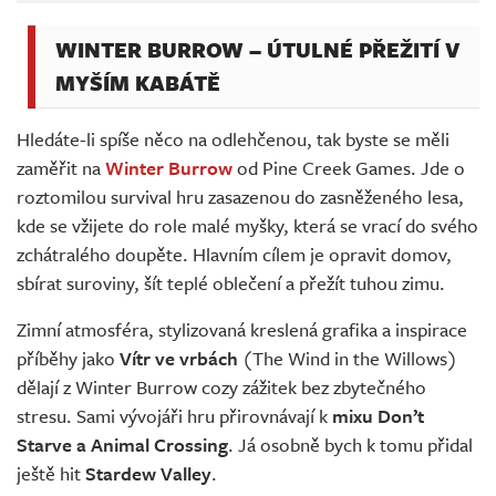
WINTER BURROW – ÚTULNÉ PŘEŽITÍ V
MYŠÍM KABÁTĚ
Hledáte-li spíše něco na odlehčenou, tak byste se měli
zaměřit na
Winter Burrow
od Pine Creek Games. Jde o
roztomilou survival hru zasazenou do zasněženého lesa,
kde se vžijete do role malé myšky, která se vrací do svého
zchátralého doupěte. Hlavním cílem je opravit domov,
sbírat suroviny, šít teplé oblečení a přežít tuhou zimu.
Zimní atmosféra, stylizovaná kreslená grafika a inspirace
příběhy jako
Vítr ve vrbách
(The Wind in the Willows)
dělají z Winter Burrow cozy zážitek bez zbytečného
stresu. Sami vývojáři hru přirovnávají k
mixu Don’t
Starve a Animal Crossing
. Já osobně bych k tomu přidal
ještě hit
Stardew Valley
.