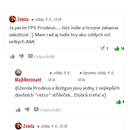
Zemla
středa, 9. 4., 13:34
Ja parim FPS Prodeus.... tiez indie a hrozne zabavna
zalezitost :) Mam rad aj Indie hry ako oddych od
velkych AAA
1
16
Odpovědět
středa, 9. 4.,
Upraveno
středa, 9. 4.,
MajkRezonant
14:16
14:16
@Zemla Prodeus a Boltgun jsou jedny z nejlepších
dnešních "retro" stříleček.. Dobrá trefa! x)
9
Odpovědět
Zemla
středa, 9. 4., 14:18