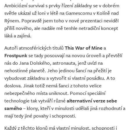
Ambiciózní survival s prvky řízení základny se v dobrém
světle ukázal už loni v létě na Gamescomu v Kolíně nad
Rýnem. Popravdě jsem toho v nové prezentaci neviděl
příliš nového, ale nadále mě tenhle netradiční koncept
láká a zajímá.
Autoři atmosférických titulů
This War of Mine
a
Frostpunk
se tady posouvají na novou úroveň a převtělí
nás do Jana Dolského, astronauta, jenž uvízl na
nehostinné planetě. Jeho jedinou šancí na přežití je
vybudovat základnu a vytvořit si vlastní posádku. A to
doslova. Jinak totiž nemá šanci z tohoto velice
nebezpečného místa uniknout. Pomocí speciální
technologie tak vytváří různé
alternativní verze sebe
samého
– klony, kteří v minulosti udělali jiná rozhodnutí a
mají tedy jiné povahy i schopnosti.
Každý z těchto klonů má vlastní minulost, schopnosti i