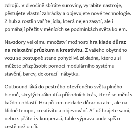
zdrojů. V divočině sbíráte suroviny, vyrábíte nástroje,
pěstujete vlastní zahrádky a objevujete nové technologie.
Z hub a rostlin vaříte jídla, která nejen zasytí, ale i
pomáhají přežít v měnících se podmínkách světa kolem.
Navzdory velkému množství možností
hra klade důraz
na relaxační průzkum a kreativitu
. Z vašeho obytného
vozu se postupně stane pohyblivá základna, kterou si
můžete přizpůsobit pomocí modulárního systému
stavění, barev, dekorací i nábytku.
Outbound láká do pestrého otevřeného světa plného
biomů, skrytých zákoutí a přírodních krás, které se mění s
každou oblastí. Hra přitom neklade důraz na akci, ale na
klidné tempo, kreativitu a objevování. Ať už hrajete sami,
nebo s přáteli v kooperaci, tahle výprava bude spíš o
cestě než o cíli.