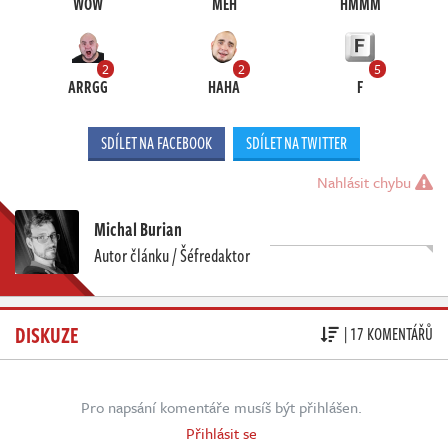
WOW
MEH
HMMM
2
2
5
ARRGG
HAHA
F
SDÍLET NA FACEBOOK
SDÍLET NA TWITTER
Nahlásit chybu
Michal Burian
Autor článku / Šéfredaktor
DISKUZE
| 17 KOMENTÁŘŮ
Pro napsání komentáře musíš být přihlášen.
Přihlásit se