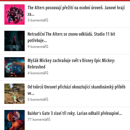
The Alters posouvají přežití na osobní úroveň. Janové hrají
za…
3 komentářů
Netradiční The Alters se znovu odkládá. Studio 11 bit
potřebuje…
9 komentářů
Myšák Mickey zachraňuje svět v Disney Epic Mickey:
Rebrushed
4 komentářů
Od tvůrců Unravel přichází okouzlující skandinávský příběh
ve…
5 komentářů
Baldur's Gate 3 slaví tři roky. Larian odhalil překvapivé…
77 komentářů