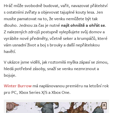
Hráč může svobodně budovat, vařit, navazovat přátelství
s ostatními zvířaty a objevovat tajuplné kouty lesa. Jen
musíte pamatovat na to, že venku nemůžete být tak
dlouho. Jednou za čas je nutné
najít ohniště a ohřát se
.
Z nalezených zdrojů postupně vylepšujete svůj domov a
vyrábíte nové předměty, včetně seker a krumpáčů, které
vám usnadní život a boj s brouky a další nepřátelskou
havětí.
V ukázce jsme viděli, jak roztomilá myška zápasí se zimou,
hledá potřebné zásoby, snaží se venku nezmrznout a
bojuje.
Winter Burrow
má naplánovanou premiéru na letošní rok
pro PC, Xbox Series X/S a Xbox One.