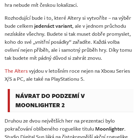
hra nebude mít českou lokalizaci.
Rozhodující bude i to, které Altery si vytvoříte – na výběr
bude celkem
jedenáct variant
, ale v jednom průchodu
nezískáte všechny. Budete si tak muset dobře promyslet,
koho do své „vnitřní posádky“ zařadíte. Každá volba
ovlivní nejen příběh, ale i samotný průběh hry. Díky tomu
tak budete mít pádný důvod si zahrát znovu.
The Alters
vyjdou v letošním roce nejen na Xboxu Series
X/S a PC, ale také na PlayStationu 5.
NÁVRAT DO PODZEMÍ V
MOONLIGHTER 2
Druhou ze dvou největších her na prezentaci bylo
pokračování oblíbeného roguelike titulu
Moonlighter
.
Studio Digital Sun láká na čistokrevnější akční roguelike.