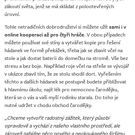
zákoutí světa, jenž se má skládat z polootevřených
úrovní.
Tohle netradičních dobrodružství si můžete užít
sami i v
online kooperaci až pro čtyři hráče
. V obou případech
můžete používat své stíny a vytvářet kopie pro řešení
hádanek ve formě překážek, třeba jak se zbavit včel na
stole a jak dostat baterii do domečku na stromě. Vše bez
stresu a bez boje. Například roje včel na střeše se vývojář
v ukázce zbavil tím, že ze stolu shodil dort. Vyřešením
těchto a dalších hádanek se postupně budete přibližovat
k hlavnímu úkolu; najít lék pro nemocnou čarodějku,
která se o vás a vaši myší rodinku starala. Do toho je
nutné udržet v chodu obchod čarodějky.
„Chceme vytvořit radostný zážitek, který působí
opravdově a vychází z našeho vlastního prostředí, ale
zároveň nabídne něco nového a neokoukaného širšímu