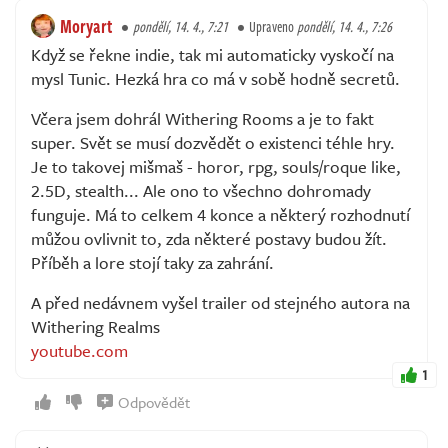
Moryart
pondělí, 14. 4., 7:21
Upraveno
pondělí, 14. 4., 7:26
Když se řekne indie, tak mi automaticky vyskočí na
mysl Tunic. Hezká hra co má v sobě hodně secretů.
Včera jsem dohrál Withering Rooms a je to fakt
super. Svět se musí dozvědět o existenci téhle hry.
Je to takovej mišmaš - horor, rpg, souls/roque like,
2.5D, stealth... Ale ono to všechno dohromady
funguje. Má to celkem 4 konce a některý rozhodnutí
můžou ovlivnit to, zda některé postavy budou žít.
Příběh a lore stojí taky za zahrání.
A před nedávnem vyšel trailer od stejného autora na
Withering Realms
youtube.com
1
Odpovědět