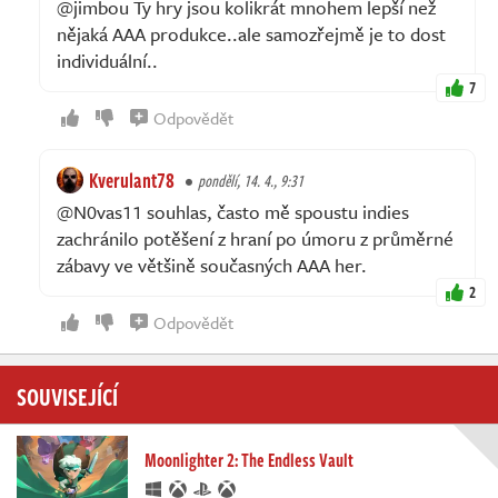
@jimbou Ty hry jsou kolikrát mnohem lepší než
nějaká AAA produkce..ale samozřejmě je to dost
individuální..
7
Odpovědět
Kverulant78
pondělí, 14. 4., 9:31
@N0vas11 souhlas, často mě spoustu indies
zachránilo potěšení z hraní po úmoru z průměrné
zábavy ve většině současných AAA her.
2
Odpovědět
SOUVISEJÍCÍ
Moonlighter 2: The Endless Vault