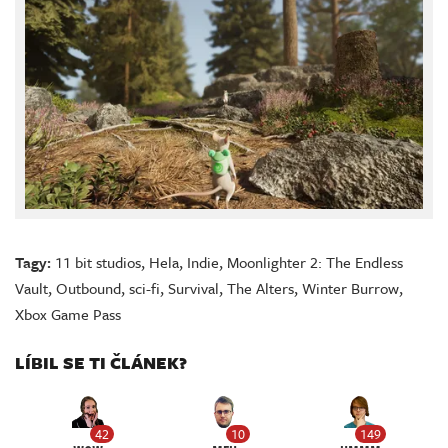
Tagy:
11 bit studios
,
Hela
,
Indie
,
Moonlighter 2: The Endless
Vault
,
Outbound
,
sci-fi
,
Survival
,
The Alters
,
Winter Burrow
,
Xbox Game Pass
LÍBIL SE TI ČLÁNEK?
42
10
149