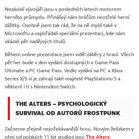
Živě
Nezávislí vývojáři jsou v posledních letech motorem
herního průmyslu. Přinášejí nám hráčům neotřelé herní
zážitky. Osobně jsem tak rád, že na ně myslí také v
Microsoftu a uspořádali speciální prezentaci, kde nám
ukázali pět nadějných titulů.
Během online prezentace jsem viděl záběry z hraní. Všech
pět her bude v den vydání dostupných v Game Pass
Ultimate a PC Game Pass. Vedle vydání na PC a Xbox
Series X/S si je zahrají také majitelé PlayStationu 5 a
některé i ti s Nintendem Switch.
THE ALTERS – PSYCHOLOGICKÝ
SURVIVAL OD AUTORŮ FROSTPUNK
Začneme zřejmě nejočekávanější hrou. Novým želízkem v
ohni od polských 11 bit studios jsou
The Alters
.