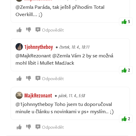
@Zemla Paráda, tak ještě přihodím Total
Overkill... ;)
5
Odpovědět
1johnnytheboy
čtvrtek, 10. 4., 18:11
@MajkRezonant @Zemla Vám 2 by se možná
mohl líbit i Mullet MadJack
2
Odpovědět
MajkRezonant
pátek, 11. 4., 5:58
@1johnnytheboy Toho jsem tu doporučoval
minule u článku s novinkami v ps+ myslím.. ;)
2
Odpovědět