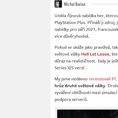
Michal Burian
Unikla říjnová nabídka her, ktero
PlayStation Plus. Přináší ji zdroj
nabídky pro září 2021, francouzs
více důvěryhodná.
Pokud se ukáže jako pravdivá, tak
světové války
Hell Let Loose
, kt
důraz na realističnost. Tady je je
Series X/S verzí.
My jsme nedávno
recenzovali PC 
hrůz druhé světové války
. Druh
vyvážení obtížnosti mezi simulací
podpora serverů.