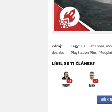
Zdroj:
Tagy:
Hell Let Loose
,
Mor
dealabs
PlayStation Plus
,
Předpla
LÍBIL SE TI ČLÁNEK?
14
26
WOW
MEH
SDÍLET 