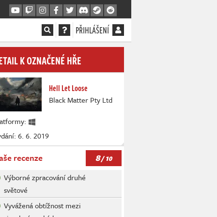
PŘIHLÁŠENÍ
ETAIL K OZNAČENÉ HŘE
Hell Let Loose
Black Matter Pty Ltd
latformy:
dání: 6. 6. 2019
8
aše recenze
/ 10
Výborné zpracování druhé
světové
Vyvážená obtížnost mezi