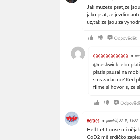
Jak muzete psat,ze jsou 
jako psat,ze jezdim au
uz,tak ze jsou za vyhodn
Odpovědět
qaqaqaqaqaqaqa
pon
@neskwick lebo plati
platis pausal na mob
sms zadarmo? Ked pla
filme si hovoris, ze 
Odpověd
verxes
pondělí, 27. 9., 13:27
Hell Let Loose mi nějak
CoD2 mě srdíčko zaples