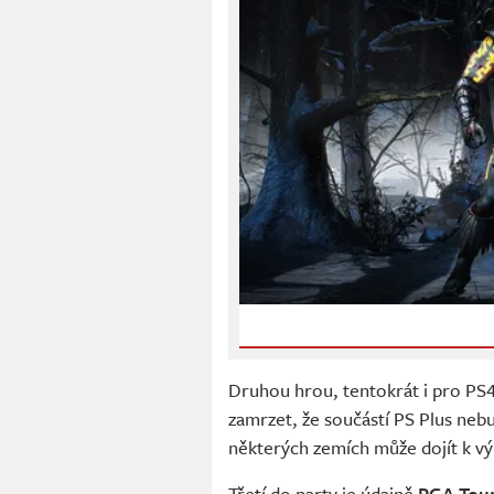
Druhou hrou, tentokrát i pro PS
zamrzet, že součástí PS Plus neb
některých zemích může dojít k výmě
Třetí do party je údajně
PGA Tou