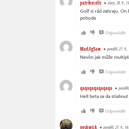
patrikvcelis
úterý, 28. 9., 1
Golf si rád zahraju. On
pohoda
Odpovědět
MadJigSaw
pondělí, 27. 9.,
Nevím jak může multipla
Odpovědět
qaqaqaqaqaqaqa
pondělí,
Hell beta sa da stiahnu
Odpovědět
neskwick
pondělí, 27. 9., 16