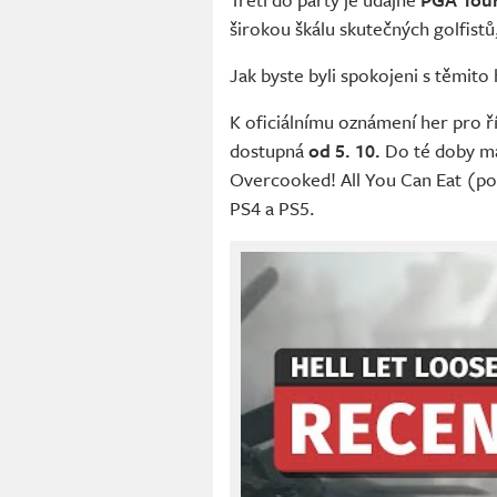
širokou škálu skutečných golfistů,
Jak byste byli spokojeni s těmito
K oficiálnímu oznámení her pro ří
dostupná
od 5. 10.
Do té doby m
Overcooked! All You Can Eat (po
PS4 a PS5.