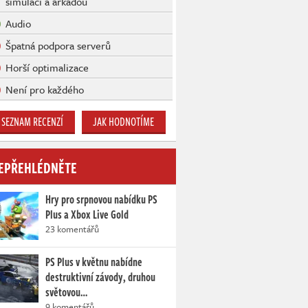
simulací a arkádou
Audio
Špatná podpora serverů
Horší optimalizace
Není pro každého
SEZNAM RECENZÍ
JAK HODNOTÍME
EPŘEHLÉDNĚTE
Hry pro srpnovou nabídku PS
Plus a Xbox Live Gold
23 komentářů
PS Plus v květnu nabídne
destruktivní závody, druhou
světovou…
9 komentářů