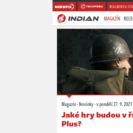
REALMERCH.STO
MAGAZÍN
RECE
Magazín
·
Novinky
·
v pondělí
27. 9. 2021
Jaké hry budou v ř
Plus?