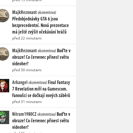
MajkRezonant
okomentoval
Předobjednávky GTA 6 jsou
bezprecedentní. Nová prezentace
má ještě zvýšit očekávání hráčů
před 22 minutami
MajkRezonant
Buďte v
okomentoval
obraze! Co červenec přinesl světu
videoher?
před 30 minutami
Arkangel
Final Fantasy
okomentoval
7 Revelation míří na Gamescom.
Fanoušci se dočkají nových záběrů
před 31 minutami
Nitram1980CZ
Buďte v
okomentoval
obraze! Co červenec přinesl světu
videoher?