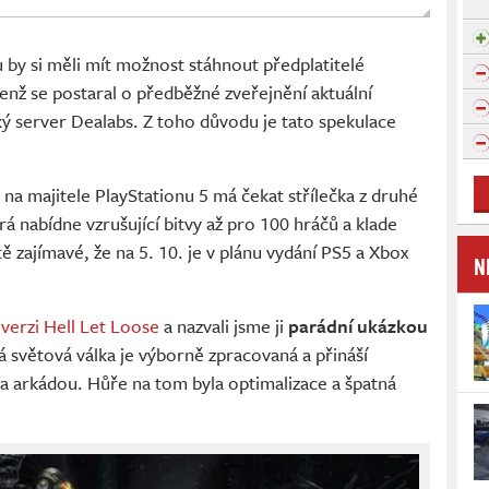
u by si měli mít možnost stáhnout předplatitelé
, jenž se postaral o předběžné zveřejnění aktuální
ký server Dealabs. Z toho důvodu je tato spekulace
 na majitele PlayStationu 5 má čekat střílečka z druhé
erá nabídne vzrušující bitvy až pro 100 hráčů a klade
ště zajímavé, že na 5. 10. je v plánu vydání PS5 a Xbox
N
verzi Hell Let Loose
a nazvali jsme ji
parádní ukázkou
á světová válka je výborně zpracovaná a přináší
 a arkádou. Hůře na tom byla optimalizace a špatná