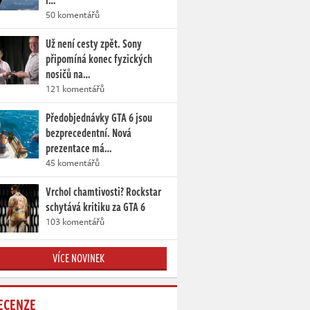
i…
50 komentářů
Už není cesty zpět. Sony
připomíná konec fyzických
nosičů na…
121 komentářů
Předobjednávky GTA 6 jsou
bezprecedentní. Nová
prezentace má…
45 komentářů
Vrchol chamtivosti? Rockstar
schytává kritiku za GTA 6
103 komentářů
VÍCE NOVINEK
ECENZE