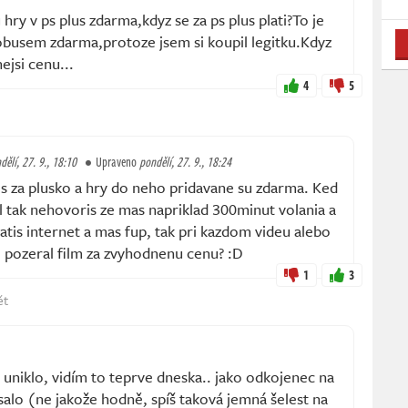
hry v ps plus zdarma,kdyz se za ps plus plati?To je
tobusem zdarma,protoze jsem si koupil legitku.Kdyz
ejsi cenu...
4
5
dělí, 27. 9., 18:10
Upraveno
pondělí, 27. 9., 18:24
s za plusko a hry do neho pridavane su zdarma. Ked
il tak nehovoris ze mas napriklad 300minut volania a
tis internet a mas fup, tak pri kazdom videu alebo
si pozeral film za zvyhodnenu cenu? :D
1
3
ět
 uniklo, vidím to teprve dneska.. jako odkojenec na
alo (ne jakože hodně, spíš taková jemná šelest na