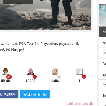
Ha
Fo
tal Kombat
,
PGA Tour 2K
,
Playstation
,
playstation 5
,
tné
,
PS Plus
,
ps5
Sc
Pa
Sp
84
3
0
7
HMMM
ARRGG
HAHA
F
De
NA FACEBOOK
SDÍLET NA TWITTER
Th
Nahlásit chybu