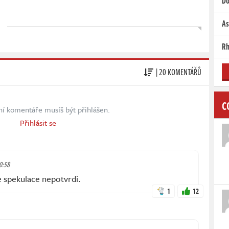
Do
As
Rh
| 20 KOMENTÁŘŮ
C
ní komentáře musíš být přihlášen.
Přihlásit se
10:58
e spekulace nepotvrdi.
1
12