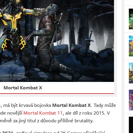
Mortal Kombat X
4, má být krvavá bojovka
Mortal Kombat X
. Tady může
ude novější
Mortal Kombat 11
, ale díl z roku 2015. V
ně za jiný titul z důvodu přílišné brutality.
r 2K21
, golfová simulace od 2K Games přinášející