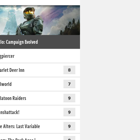
lo: Campaign Evolved
gpiercer
arlet Deer Inn
8
lworld
7
latoon Raiders
9
nshattack!
9
e Alters: Last Variable
9