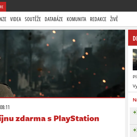
RE
NZE
VIDEA
SOUTĚŽE
DATABÁZE
KOMUNITA
REDAKCE
ŽIVĚ
D
P
Vy
N
 08:11
íjnu zdarma s PlayStation