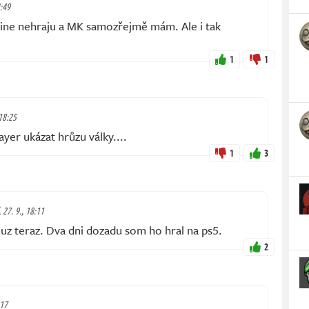
3:49
 line nehraju a MK samozřejmě mám. Ale i tak
1
1
 18:25
yer ukázat hrůzu války....
1
3
 27. 9., 18:11
t uz teraz. Dva dni dozadu som ho hral na ps5.
2
:17