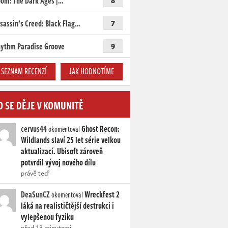
om: The Dark Ages |…
8
sassin’s Creed: Black Flag…
7
ythm Paradise Groove
9
SEZNAM RECENZÍ
JAK HODNOTÍME
O SE DĚJE V KOMUNITĚ
cervus44
Ghost Recon:
okomentoval
Wildlands slaví 25 let série velkou
aktualizací. Ubisoft zároveň
potvrdil vývoj nového dílu
právě teď
DeaSunCZ
Wreckfest 2
okomentoval
láká na realističtější destrukci i
vylepšenou fyziku
před 13 minutami