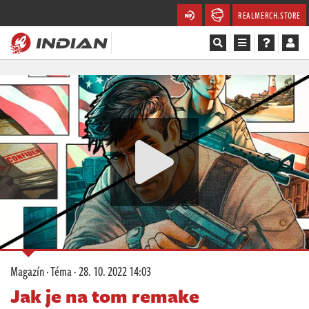
REALMERCH.STORE
Magazín
Recenze
Videa
Soutěže
Databáze
Komunita
Magazín
·
Téma
·
28. 10. 2022 14:03
Redakce
Jak je na tom remake