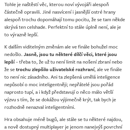
Tohle je naštěstí věc, kterou noví vývojáři alespoň
částečně opravili. Jiné nasvícení i jasnější ostré hrany
alespoň trochu dopomáhají tomu pocitu, že se tam někde
skrývá ten celshade. Perfektní to stále úplně není, ale je
to výrazně lepší.
K dalším viditelným změnám ale ve finále bohužel moc
nedošlo.
Jasně, jsou tu některé dílčí věci, které jsou
lepší
– třeba to, že už tu není limit na nošení zbraní nebo
že se
trochu zlepšilo uživatelské rozhraní
, ale ve finále
to není nic zásadního. Ani ta zlepšená umělá inteligence
nepůsobí o moc inteligentněji; nepřátelé jsou pořád
naprosto tupí, a i když představují o něco málo větší
výzvu s tím, že se dokážou výjimečně krýt, tak bych je
rozhodně nenazval inteligentními.
Hra obsahuje méně bugů, ale stále se tu některé najdou,
a nově dostupný multiplayer je jenom nanejvýš povrchní