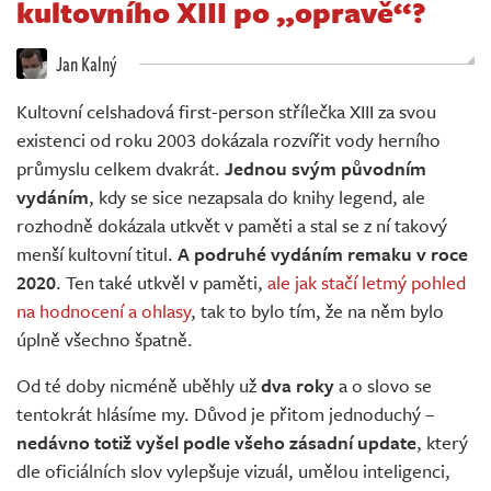
kultovního XIII po „opravě“?
Živě
Jan Kalný
Kultovní celshadová first-person střílečka XIII za svou
existenci od roku 2003 dokázala rozvířit vody herního
průmyslu celkem dvakrát.
Jednou svým původním
vydáním
, kdy se sice nezapsala do knihy legend, ale
rozhodně dokázala utkvět v paměti a stal se z ní takový
menší kultovní titul.
A podruhé vydáním remaku v roce
2020
. Ten také utkvěl v paměti,
ale jak stačí letmý pohled
na hodnocení a ohlasy
, tak to bylo tím, že na něm bylo
úplně všechno špatně.
Od té doby nicméně uběhly už
dva roky
a o slovo se
tentokrát hlásíme my. Důvod je přitom jednoduchý –
nedávno totiž vyšel podle všeho zásadní update
, který
dle oficiálních slov vylepšuje vizuál, umělou inteligenci,