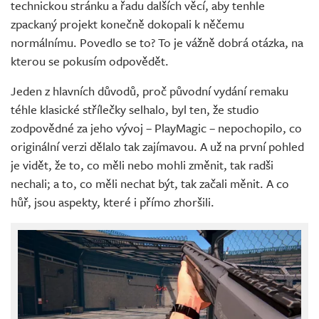
technickou stránku a řadu dalších věcí, aby tenhle
zpackaný projekt konečně dokopali k něčemu
normálnímu. Povedlo se to? To je vážně dobrá otázka, na
kterou se pokusím odpovědět.
Jeden z hlavních důvodů, proč původní vydání remaku
téhle klasické střílečky selhalo, byl ten, že studio
zodpovědné za jeho vývoj – PlayMagic – nepochopilo, co
originální verzi dělalo tak zajímavou. A už na první pohled
je vidět, že to, co měli nebo mohli změnit, tak radši
nechali; a to, co měli nechat být, tak začali měnit. A co
hůř, jsou aspekty, které i přímo zhoršili.