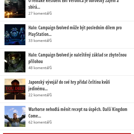
O remake Resident Evil Veronica je obrovský zájem a
sbírá…
27 komentářů
Halo: Campaign Evolved může být posledním dílem pro
PlayStation…
33 komentářů
Halo: Campaign Evolved je naleštěný základ se zbytečnou
přílohou
48 komentářů
Japonský vývojář do své hry přidal češtinu kvůli
jedinému…
22 komentářů
Warhorse nehodlá měnit recept na úspěch. Další Kingdom
Come…
62 komentářů