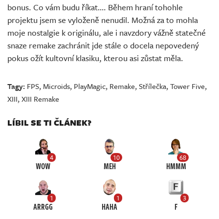
bonus. Co vám budu říkat…. Během hraní tohohle
projektu jsem se vyloženě nenudil. Možná za to mohla
moje nostalgie k originálu, ale i navzdory vážně statečné
snaze remake zachránit jde stále o docela nepovedený
pokus ožít kultovní klasiku, kterou asi zůstat měla.
Tagy:
FPS
,
Microids
,
PlayMagic
,
Remake
,
Střílečka
,
Tower Five
,
XIII
,
XIII Remake
LÍBIL SE TI ČLÁNEK?
4
10
68
WOW
MEH
HMMM
1
1
3
ARRGG
HAHA
F