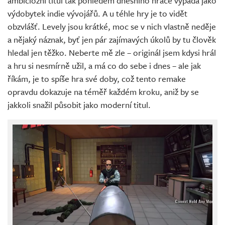
ambiciózní titul tak pohledem dnešního hráče vypadá jako
výdobytek indie vývojářů. A u téhle hry je to vidět
obzvlášť. Levely jsou krátké, moc se v nich vlastně neděje
a nějaký náznak, byť jen pár zajímavých úkolů by tu člověk
hledal jen těžko. Neberte mě zle – originál jsem kdysi hrál
a hru si nesmírně užil, a má co do sebe i dnes – ale jak
říkám, je to spíše hra své doby, což tento remake
opravdu dokazuje na téměř každém kroku, aniž by se
jakkoli snažil působit jako moderní titul.