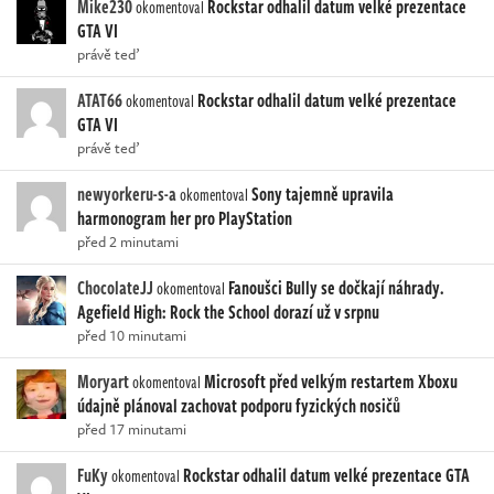
Mike230
Rockstar odhalil datum velké prezentace
okomentoval
GTA VI
právě teď
ATAT66
Rockstar odhalil datum velké prezentace
okomentoval
GTA VI
právě teď
newyorkeru-s-a
Sony tajemně upravila
okomentoval
harmonogram her pro PlayStation
před 2 minutami
ChocolateJJ
Fanoušci Bully se dočkají náhrady.
okomentoval
Agefield High: Rock the School dorazí už v srpnu
před 10 minutami
Moryart
Microsoft před velkým restartem Xboxu
okomentoval
údajně plánoval zachovat podporu fyzických nosičů
před 17 minutami
FuKy
Rockstar odhalil datum velké prezentace GTA
okomentoval