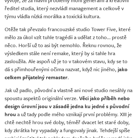
vývoje, že za hlavní problémy mohl generální a kreativní
ředitel studia, který nezvládl management a celkově v
týmu vládla nízká morálka a toxická kultura.
Otěže tak převzalo francouzské studio Tower Five, které
mělo za úkol vzít tuhle tragédii a udělat z toho… prostě
něco. Horší už to asi být nemohlo. Řeknu rovnou, že
výsledkem stále není remake, který by si tahle hra
zasloužila. Ale aspoň už je to v takovém stavu, kdy se to
dá s přimhouřenými očima nazvat, když nic jiného,
jako
celkem přijatelný remaster
.
Jak už padlo, původní a vlastně ani nové studio nesáhly na
spoustu aspektů originální verze.
Věci jako příběh nebo
design úrovní jsou v zásadě jedna ku jedné s původní
hrou
a už tady podle mého vznikají první problémy. XIII je
chtě nechtě hrou své doby, téměř dvacet let staré doby,
kdy zkrátka hry vypadaly a fungovaly jinak. Tehdejší spíše