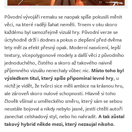
Původní vývojáři remaku se naopak spíše pokusili měnit
věci, na které raději šahat neměli. Trnem v oku skoro
každému byl samozřejmě vizuál hry. Původní verze se
úctyhodně drží i dodnes a pokus o zlepšení před dvěma
lety měl za efekt přesný opak. Moderní nasvícení, lepší
textury, vícepolygonové modely a další věci z původního
jednoduchého, čistého a skoro až takového naivně
příjemného vizuálu nenechaly vůbec nic.
Místo toho byl
výsledkem titul, který spíše připomínal levné hry
, u
nichž je vidět, že tvůrci sice měli ambice na krásnou hru,
ale zároveň skoro nulové schopnosti. Hlavně si toho
člověk všímal u uměleckého směru, který sám se sebou
neustále bojoval a nikdy nebylo jasné, jestli chtěli autoři
zanechat celshadový styl, nebo ho nahradit.
A tak zůstal
takový hybrid někde mezi, který nezaujal nikoho.