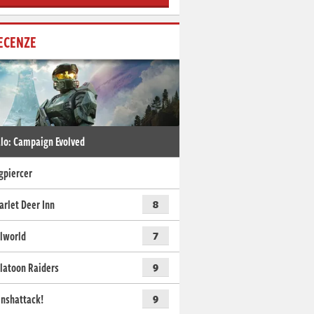
ECENZE
lo: Campaign Evolved
gpiercer
arlet Deer Inn
8
lworld
7
latoon Raiders
9
nshattack!
9