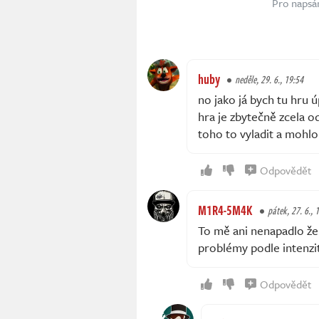
Pro napsá
huby
neděle, 29. 6., 19:54
no jako já bych tu hru ú
hra je zbytečně zcela o
toho to vyladit a mohlo
Odpovědět
M1R4-5M4K
pátek, 27. 6., 
To mě ani nenapadlo že b
problémy podle intenzit
Odpovědět