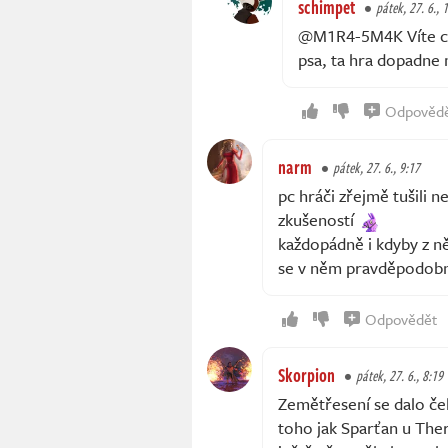
schimpet
pátek, 27. 6., 
@M1R4-5M4K Víte co 
psa, ta hra dopadne
Odpověd
narm
pátek, 27. 6., 9:17
pc hráči zřejmě tušili n
zkušeností
každopádně i kdyby z n
se v něm pravděpodobn
Odpovědět
Skorpion
pátek, 27. 6., 8:19
Zemětřesení se dalo če
toho jak Sparťan u The