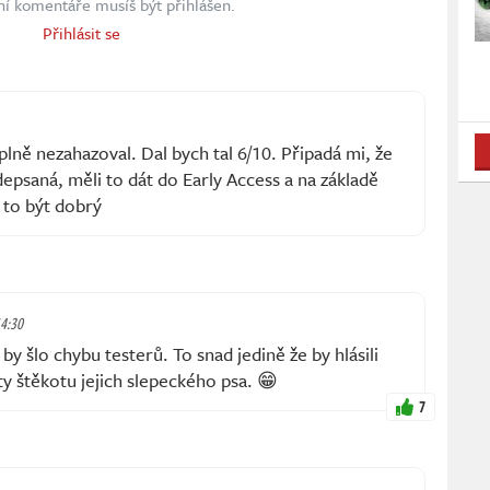
ní komentáře musíš být přihlášen.
Přihlásit se
plně nezahazoval. Dal bych tal 6/10. Připadá mi, že
depsaná, měli to dát do Early Access a na základě
 to být dobrý
14:30
y šlo chybu testerů. To snad jedině že by hlásili
y štěkotu jejich slepeckého psa. 😁
7