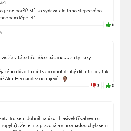
18:44
je nejhorší? Mít za vydavatele toho slepeckého
 mnohem lépe. :D
6
ět
ejvíc že v této hře něco páchne.... za ty roky
ějakého důvodu měl vzniknout druhý díl této hry tak
ě Alex Hernandez neobjeví...
2
8
kat.Hru sem dohrál na úkor hlasivek(řval sem u
rnopylu). Že je hra prázdná a s hromadou chyb sem