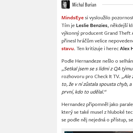
Michal Burian
MindsEye
si vysloužilo pozorno
Tím je
Leslie Benzies
, někdejší 
výkonný producent Grand Theft 
přinesl hráčům velice nepoveden
stavu
. Ten kritizuje i herec
Alex 
Podle Hernandeze nešlo o selhání
„Setkal jsem se s lidmi z QA týmu
rozhovoru pro Check It TV.
„Ale 
to, že v ní zůstala spousta chyb,
první, kdo to udělal.“
Hernandez připomněl jako paral
který se také musel z hluboké te
se podle něj nejedná o přístup, s