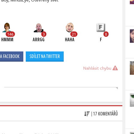
146
3
21
8
HMMM
ARRGG
HAHA
F
NA FACEBOOK
SDÍLET NA TWITTER
Nahlásit chybu
| 17 KOMENTÁŘŮ