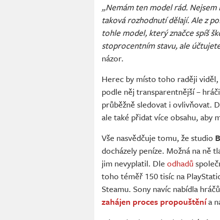
„Nemám ten model rád. Nejsem 
taková rozhodnutí dělají. Ale z po
tohle model, který značce spíš š
stoprocentním stavu, ale účtujete 
názor.
Herec by místo toho raději viděl,
podle něj transparentnější – hráč
průběžně sledovat i ovlivňovat. D
ale také přidat více obsahu, aby
Vše nasvědčuje tomu, že studio
B
docházely peníze. Možná na ně tla
jim nevyplatil. Dle
odhadů
společ
toho téměř 150 tisíc na PlayStatio
Steamu. Sony navíc nabídla hráč
zahájen proces propouštění
a n