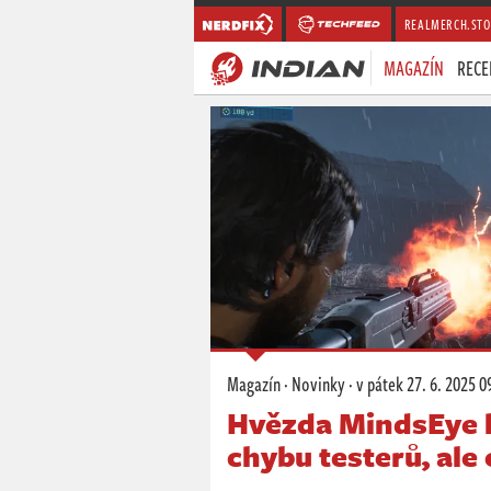
REALMERCH.STO
MAGAZÍN
RECE
Magazín
·
Novinky
·
v pátek
27. 6. 2025 0
Hvězda MindsEye kr
chybu testerů, ale