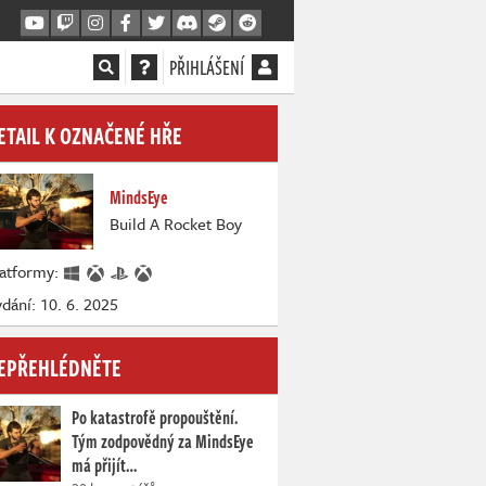
PŘIHLÁŠENÍ
ETAIL K OZNAČENÉ HŘE
MindsEye
Build A Rocket Boy
latformy:
dání: 10. 6. 2025
EPŘEHLÉDNĚTE
Po katastrofě propouštění.
Tým zodpovědný za MindsEye
má přijít…