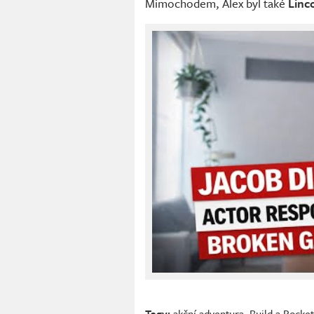
Mimochodem, Alex byl také
Linc
Tagy:
akční adventura
,
Build a Rocke