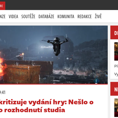
RE
NZE
VIDEA
SOUTĚŽE
DATABÁZE
KOMUNITA
REDAKCE
ŽIVĚ
D
P
Vy
N
9:41
itizuje vydání hry: Nešlo o
 o rozhodnutí studia