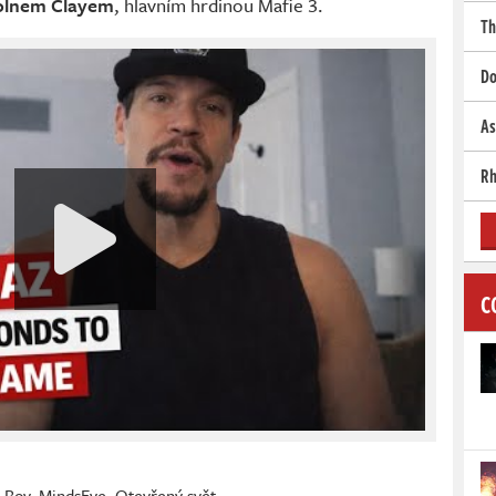
olnem Clayem
, hlavním hrdinou Mafie 3.
Th
Do
As
Rh
C
t Boy
,
MindsEye
,
Otevřený svět