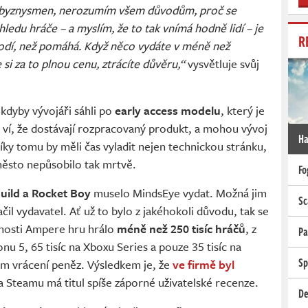
byznysmen, nerozumím všem důvodům, proč se
hledu hráče – a myslím, že to tak vnímá hodně lidí – je
R
kodí, než pomáhá. Když něco vydáte v méně než
si za to plnou cenu, ztrácíte důvěru,“
vysvětluje svůj
 kdyby vývojáři sáhli po
early access modelu
, který je
i ví, že dostávají rozpracovaný produkt, a mohou vývoj
Ha
íky tomu by měli čas vyladit nejen technickou stránku,
 město nepůsobilo tak mrtvě.
Fo
uild a Rocket Boy
muselo MindsEye vydat. Možná jim
Sc
čil vydavatel. Ať už to bylo z jakéhokoli důvodu, tak se
nosti Ampere hru hrálo
méně než 250 tisíc hráčů
, z
Pa
nu 5, 65 tisíc na Xboxu Series a pouze 35 tisíc na
Sp
ům vrácení peněz. Výsledkem je, že
ve firmě byl
a Steamu má titul spíše záporné uživatelské recenze.
De