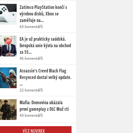
Zatímco PlayStation končí s
výrobou disků, Xbox se
zaměřuje na…
63 komentářů
EA je už prakticky saúdská.
Evropská unie kývla na obchod
za 55…
45 komentářů
Assassin's Creed Black Flag
Resynced dostal velký update.
…
22 komentářů
Mafia: Domovina ukázala
první gameplay z DLC Muž cti
43 komentářů
VÍCE NOVINEK