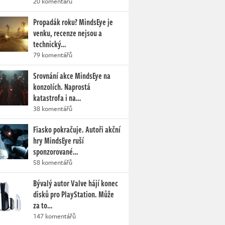
20 komentářů
Propadák roku? MindsEye je
venku, recenze nejsou a
technický…
79 komentářů
Srovnání akce MindsEye na
konzolích. Naprostá
katastrofa i na…
38 komentářů
Fiasko pokračuje. Autoři akční
hry MindsEye ruší
sponzorované…
58 komentářů
Bývalý autor Valve hájí konec
disků pro PlayStation. Může
za to…
147 komentářů