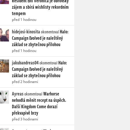
Resident Evil Veronica je obrovský
zájem a sbírá wishlisty rekordním
tempem
před 1 hodinou
hidejosi-kinosita
Halo:
okomentoval
Campaign Evolved je naleštěný
základ se zbytečnou přílohou
před 1 hodinou
jakubandreas04
Halo:
okomentoval
Campaign Evolved je naleštěný
základ se zbytečnou přílohou
před 2 hodinami
Ayreas
Warhorse
okomentoval
nehodlá měnit recept na úspěch.
Další Kingdom Come dorazí
překvapivě brzy
před 3 hodinami