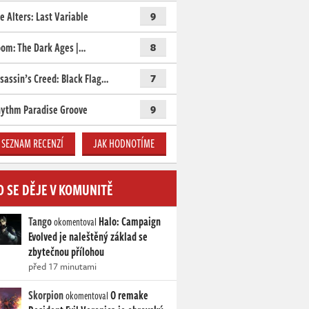
e Alters: Last Variable
9
om: The Dark Ages |…
8
sassin’s Creed: Black Flag…
7
ythm Paradise Groove
9
SEZNAM RECENZÍ
JAK HODNOTÍME
O SE DĚJE V KOMUNITĚ
Tango
Halo: Campaign
okomentoval
Evolved je naleštěný základ se
zbytečnou přílohou
před 17 minutami
Skorpion
O remake
okomentoval