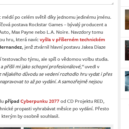
st médií po celém světě díky jednomu jedinému jménu.
klíčová postava Rockstar Games – bývalý producent a
Auto, Max Payne nebo L.A. Noire. Navzdory tomu
ou hru, která navíc
vyšla v příšerném technickém
Hernandez
, jenž ztvárnil hlavní postavu Jakea Diaze
 testovacího týmu, ale spíš o vědomou volbu studia.
 a přišli mi jako schopní profesionálové,“
uvedl v
z nějakého důvodu se vedení rozhodlo hru vydat i přes
 a napravovat to až po vydání. A samozřejmě nejsou
elu
případ
Cyberpunku 2077
od CD Projektu RED,
chnické propasti vyhrabávat měsíce po vydání. Přesto
e kterým by osobně souhlasil.