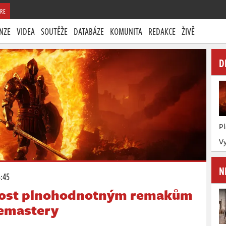
RE
NZE
VIDEA
SOUTĚŽE
DATABÁZE
KOMUNITA
REDAKCE
ŽIVĚ
D
P
Vy
N
3:45
dnost plnohodnotným remakům
remastery