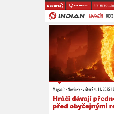
REALMERCH.STO
MAGAZÍN
RECE
Magazín
·
Novinky
·
v úterý
4. 11. 2025 1
Hráči dávají pře
před obyčejnými 