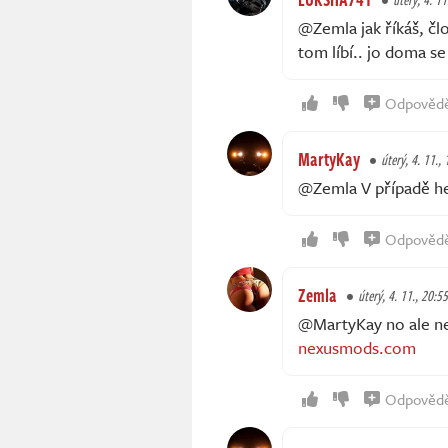
@Zemla jak říkáš, čl
tom líbí.. jo doma se
Odpověd
MartyKay
úterý, 4. 11.,
@Zemla V případě h
Odpověd
Zemla
úterý, 4. 11., 20:55
@MartyKay no ale n
nexusmods.com
Odpověd