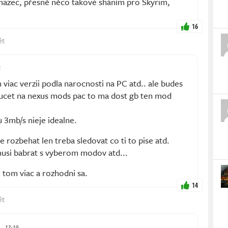
mazec, přesně něco takové sháním pro Skyrim,
16
ět
ac verzii podla narocnosti na PC atd.. ale budes
si ucet na nexus mods pac to ma dost gb ten mod
u 3mb/s nieje idealne.
e rozbehat len treba sledovat co ti to pise atd.
musi babrat s vyberom modov atd...
o tom viac a rozhodni sa.
14
ět
., 13:19