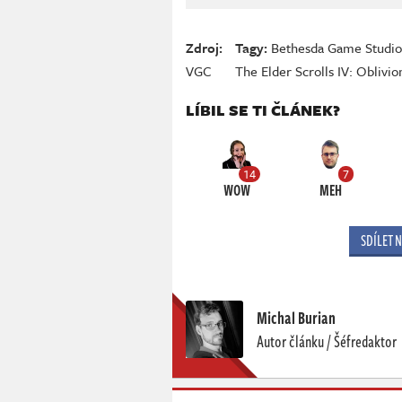
Zdroj:
Tagy:
Bethesda Game Studio
VGC
The Elder Scrolls IV: Oblivi
LÍBIL SE TI ČLÁNEK?
14
7
WOW
MEH
SDÍLET 
Michal Burian
Autor článku / Šéfredaktor