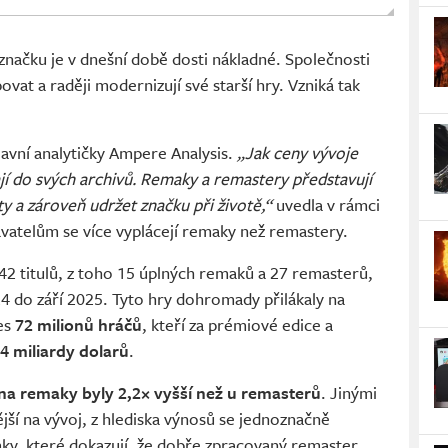
značku je v dnešní době dosti nákladné. Společnosti
povat a raději modernizují své starší hry. Vzniká tak
lavní analytičky Ampere Analysis.
„Jak ceny vývoje
hají do svých archivů. Remaky a remastery představují
hity a zároveň udržet značku při životě,“
uvedla v rámci
avatelům se více vyplácejí remaky než remastery.
 42 titulů, z toho 15 úplných remaků a 27 remasterů,
24 do září 2025. Tyto hry dohromady přilákaly na
es
72 milionů hráčů
, kteří za prémiové edice a
4 miliardy dolarů
.
na remaky byly 2,2× vyšší než u remasterů
. Jinými
ější na vývoj, z hlediska výnosů se jednoznačně
imky, které dokazují, že dobře zpracovaný remaster