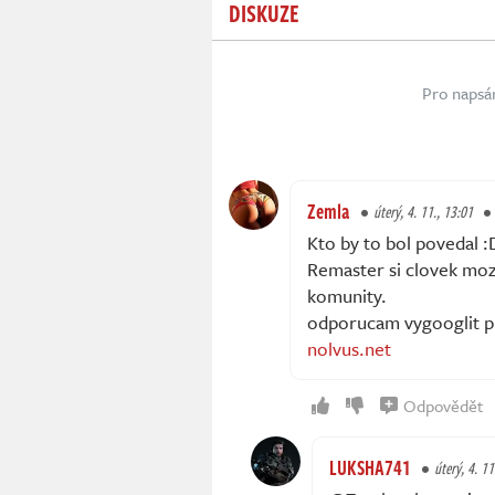
DISKUZE
Pro napsá
Zemla
úterý, 4. 11., 13:01
Kto by to bol povedal :
Remaster si clovek mo
komunity.
odporucam vygooglit p
nolvus.net
Odpovědět
LUKSHA741
úterý, 4. 11