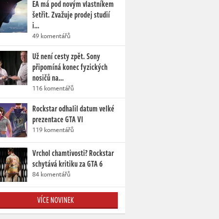
EA má pod novým vlastníkem
šetřit. Zvažuje prodej studií
i…
49 komentářů
Už není cesty zpět. Sony
připomíná konec fyzických
nosičů na…
116 komentářů
Rockstar odhalil datum velké
prezentace GTA VI
119 komentářů
Vrchol chamtivosti? Rockstar
schytává kritiku za GTA 6
84 komentářů
VÍCE NOVINEK