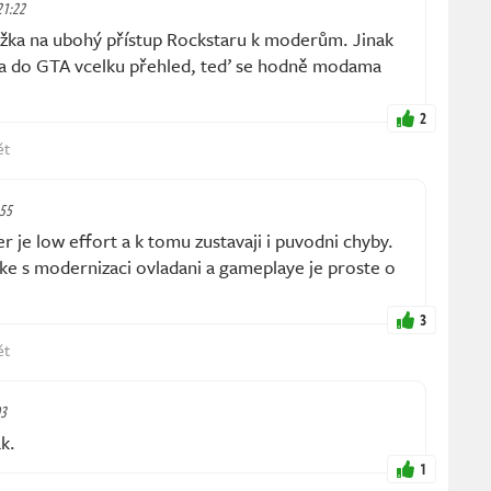
 21:22
žka na ubohý přístup Rockstaru k moderům. Jinak
 do GTA vcelku přehled, teď se hodně modama
2
ět
:55
 je low effort a k tomu zustavaji i puvodni chyby.
e s modernizaci ovladani a gameplaye je proste o
3
ět
03
k.
1