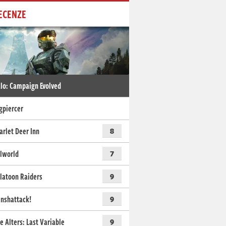
ECENZE
lo: Campaign Evolved
gpiercer
arlet Deer Inn
8
lworld
7
latoon Raiders
9
nshattack!
9
e Alters: Last Variable
9