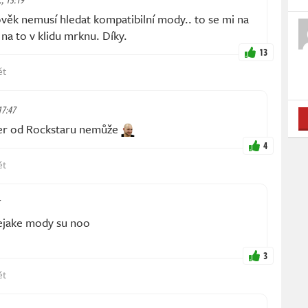
ověk nemusí hledat kompatibilní mody.. to se mi na
 na to v klidu mrknu. Díky.
13
ět
 17:47
er od Rockstaru nemůže
4
ět
ejake mody su noo
3
ět