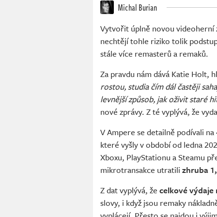
Michal Burian
Vytvořit úplně novou videoherní 
nechtějí tohle riziko tolik podstu
stále více remasterů a remaků.
Za pravdu nám dává Katie Holt, h
rostou, studia čím dál častěji sa
levnější způsob, jak oživit staré 
nové zprávy. Z té vyplývá, že vyd
V Ampere se detailně podívali na
které vyšly v období od ledna 20
Xboxu, PlayStationu a Steamu př
mikrotransakce utratili
zhruba 1,
Z dat vyplývá, že
celkové výdaje 
slovy, i když jsou remaky nákladn
vyplácejí. Přesto se najdou i výj