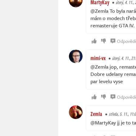
MartyKay
úterý, 4. 11.,
@Zemla To byla nará
mám o modech třeba
remasteruje GTA IV.
Odpověd
mimi-vx
úterý, 4. 11., 21
@Zemla jop, remaster
Dobre udelany remak
par levelu vyse
Odpověd
Zemla
středa, 5. 11., 11:
@MartyKay jj je to ta