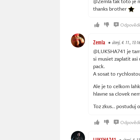
@Zemla tak toto je 
thanks brother
Odpověd
Zemla
úterý, 4. 11., 13:16
@LUKSHA741 je tam vi
si musiet zaplatit a
pack.
A sosat to rychlosto
Ale je to celkom lahk
hlavne sa clovek ne
Toz zkus.. postuduj 
Odpověd
LUKSHA741
úterý, 4. 11