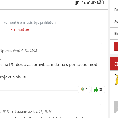
| 34 KOMENTÁŘŮ
Do
As
ní komentáře musíš být přihlášen.
Přihlásit se
Rh
Upraveno
úterý, 4. 11., 13:18
D
C
ze na PC doslova spravit sam doma s pomocou mod
rojekt Nolvus.
1
39
., 13:11
Upraveno
úterý, 4. 11., 13:14