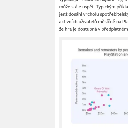
může stále uspět. Typickým přík
jenž dosáhl vrcholu spotřebitelsk
aktivních uživatelů měsíčně na Pl
že hra je dostupná v předplatné