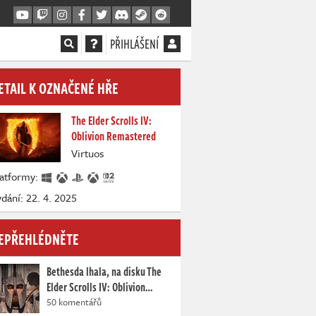
PŘIHLÁŠENÍ
ETAIL K OZNAČENÉ HŘE
The Elder Scrolls IV:
Oblivion Remastered
Virtuos
latformy:
dání: 22. 4. 2025
EPŘEHLÉDNĚTE
Bethesda lhala, na disku The
Elder Scrolls IV: Oblivion…
50 komentářů