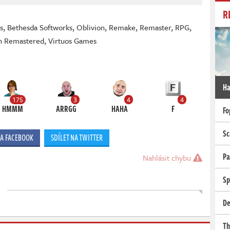
R
s
,
Bethesda Softworks
,
Oblivion
,
Remake
,
Remaster
,
RPG
,
on Remastered
,
Virtuos Games
Ha
175
3
4
4
HMMM
ARRGG
HAHA
F
Fo
Sc
NA FACEBOOK
SDÍLET NA TWITTER
Pa
Nahlásit chybu
Sp
De
Th