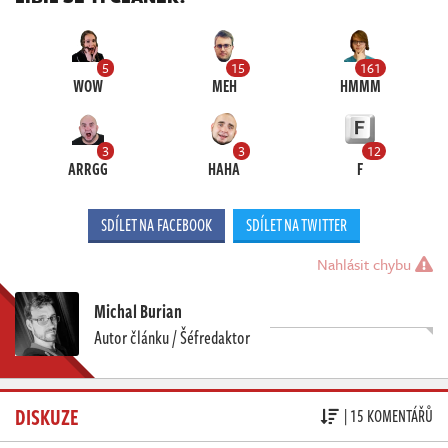
5
15
161
WOW
MEH
HMMM
3
3
12
ARRGG
HAHA
F
SDÍLET NA FACEBOOK
SDÍLET NA TWITTER
Nahlásit chybu
Michal Burian
Autor článku / Šéfredaktor
DISKUZE
| 15 KOMENTÁŘŮ