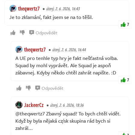
theqwertz7
úterý, 2. 6. 2026, 16:43
Je to zklamání, fakt jsem se na to těšil.
7
Odpovědět
theqwertz7
úterý, 2. 6. 2026, 16:44
A UE pro tenhle typ hry je fakt nešťastná volba.
Squad by mohl vyprávět. Ale Squad je aspoň
zábavnej. Kdyby někdo chtěl zahrát napište. :D
7
Odpovědět
JackeerCz
úterý, 2. 6. 2026, 18:36
@theqwertz7 Zbavný squad? To bych chtěl vidět.
Když by byla nějaká cz/sk skupina rád bych si
zahrál...