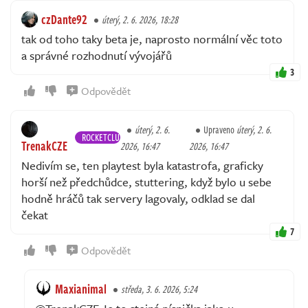
czDante92
úterý, 2. 6. 2026, 18:28
tak od toho taky beta je, naprosto normální věc toto
a správné rozhodnutí vývojářů
3
Odpovědět
úterý, 2. 6.
Upraveno
úterý, 2. 6.
ROCKETCLUB
TrenakCZE
2026, 16:47
2026, 16:47
Nedivím se, ten playtest byla katastrofa, graficky
horší než předchůdce, stuttering, když bylo u sebe
hodně hráčů tak servery lagovaly, odklad se dal
čekat
7
Odpovědět
Maxianimal
středa, 3. 6. 2026, 5:24