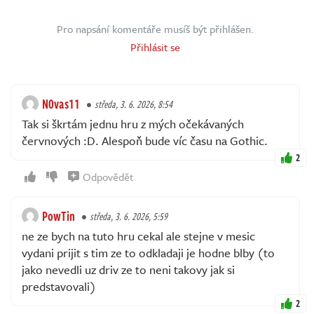
Pro napsání komentáře musíš být přihlášen.
Přihlásit se
N0vas11
středa, 3. 6. 2026, 8:54
Tak si škrtám jednu hru z mých očekávaných
červnových :D. Alespoň bude víc času na Gothic.
2
Odpovědět
PowTin
středa, 3. 6. 2026, 5:59
ne ze bych na tuto hru cekal ale stejne v mesic
vydani prijit s tim ze to odkladaji je hodne blby (to
jako nevedli uz driv ze to neni takovy jak si
predstavovali)
2