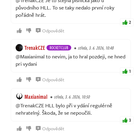
@TrenakCZE Je to stejná písnička jako u
původního HLL. To se taky nedalo první roky
pořádně hrát.
2
Odpovědět
TrenakCZE
ROCKETCLUB
středa, 3. 6. 2026, 10:48
@Maxianimal to nevim, ja to hral pozdeji, ne hned
pri vydani
1
Odpovědět
Maxianimal
středa, 3. 6. 2026, 10:50
@TrenakCZE HLL bylo při v ydání regulérně
nehratelný. Škoda, že se nepoučili.
3
Odpovědět