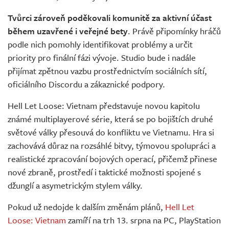
Tvůrci zároveň poděkovali komunitě za aktivní účast
během uzavřené i veřejné bety
. Právě připomínky hráčů
podle nich pomohly identifikovat problémy a určit
priority pro finální fázi vývoje. Studio bude i nadále
přijímat zpětnou vazbu prostřednictvím sociálních sítí,
oficiálního Discordu a zákaznické podpory.
Hell Let Loose: Vietnam představuje novou kapitolu
známé multiplayerové série, která se po bojištích druhé
světové války přesouvá do konfliktu ve Vietnamu. Hra si
zachovává důraz na rozsáhlé bitvy, týmovou spolupráci a
realistické zpracování bojových operací, přičemž přinese
nové zbraně, prostředí i taktické možnosti spojené s
džunglí a asymetrickým stylem války.
Pokud už nedojde k dalším změnám plánů,
Hell Let
Loose: Vietnam
zamíří na trh 13. srpna na PC, PlayStation