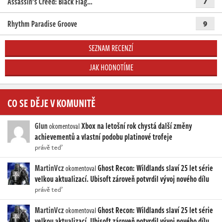
Assassin’s Creed: Black Flag…
7
Rhythm Paradise Groove
9
SEZNAM RECENZÍ
JAK HODNOTÍME
CO SE DĚJE V KOMUNITĚ
Glun
Xbox na letošní rok chystá další změny
okomentoval
achievementů a vlastní podobu platinové trofeje
právě teď
MartinVcz
Ghost Recon: Wildlands slaví 25 let série
okomentoval
velkou aktualizací. Ubisoft zároveň potvrdil vývoj nového dílu
právě teď
MartinVcz
Ghost Recon: Wildlands slaví 25 let série
okomentoval
velkou aktualizací. Ubisoft zároveň potvrdil vývoj nového dílu