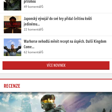
přílohou
49 komentářů
Japonský vývojář do své hry přidal češtinu kvůli
jedinému…
22 komentářů
Warhorse nehodlá měnit recept na úspěch. Další Kingdom
Come…
62 komentářů
VÍCE NOVINEK
RECENZE