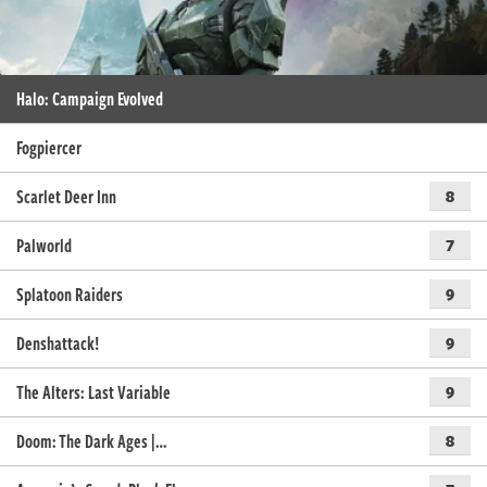
Halo: Campaign Evolved
Fogpiercer
Scarlet Deer Inn
8
Palworld
7
Splatoon Raiders
9
Denshattack!
9
The Alters: Last Variable
9
Doom: The Dark Ages |…
8