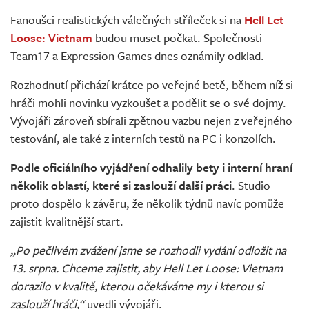
Živě
Fanoušci realistických válečných stříleček si na
Hell Let
Loose: Vietnam
budou muset počkat. Společnosti
Team17 a Expression Games dnes oznámily odklad.
Rozhodnutí přichází krátce po veřejné betě, během níž si
hráči mohli novinku vyzkoušet a podělit se o své dojmy.
Vývojáři zároveň sbírali zpětnou vazbu nejen z veřejného
testování, ale také z interních testů na PC i konzolích.
Podle oficiálního vyjádření odhalily bety i interní hraní
několik oblastí, které si zaslouží další práci
. Studio
proto dospělo k závěru, že několik týdnů navíc pomůže
zajistit kvalitnější start.
„Po pečlivém zvážení jsme se rozhodli vydání odložit na
13. srpna. Chceme zajistit, aby Hell Let Loose: Vietnam
dorazilo v kvalitě, kterou očekáváme my i kterou si
zaslouží hráči,“
uvedli vývojáři.