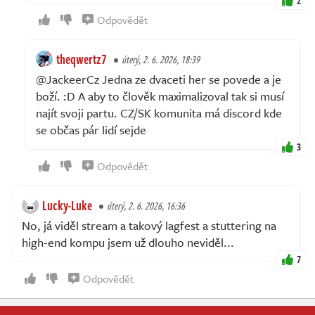
2
Odpovědět
theqwertz7
úterý, 2. 6. 2026, 18:39
@JackeerCz Jedna ze dvaceti her se povede a je
boží. :D A aby to člověk maximalizoval tak si musí
najít svoji partu. CZ/SK komunita má discord kde
se občas pár lidí sejde
3
Odpovědět
Lucky-Luke
úterý, 2. 6. 2026, 16:36
No, já viděl stream a takový lagfest a stuttering na
high-end kompu jsem už dlouho neviděl...
7
Odpovědět