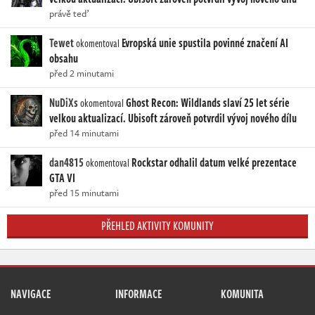
právě teď
Tewet
Evropská unie spustila povinné značení AI
okomentoval
obsahu
před 2 minutami
NuDiXs
Ghost Recon: Wildlands slaví 25 let série
okomentoval
velkou aktualizací. Ubisoft zároveň potvrdil vývoj nového dílu
před 14 minutami
dan4815
Rockstar odhalil datum velké prezentace
okomentoval
GTA VI
před 15 minutami
PŘEHLED AKTIVITY KOMUNITY
NAVIGACE
INFORMACE
KOMUNITA