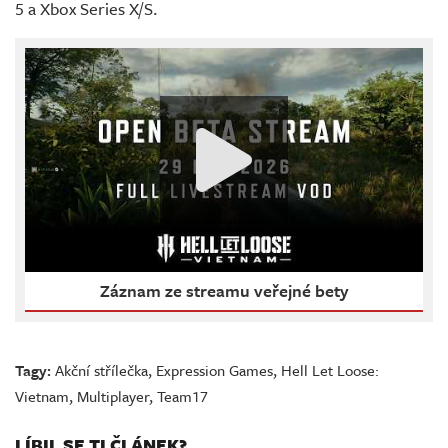
5 a Xbox Series X/S.
Záznam ze streamu veřejné bety
Tagy:
Akční střílečka
,
Expression Games
,
Hell Let Loose:
Vietnam
,
Multiplayer
,
Team17
LÍBIL SE TI ČLÁNEK?