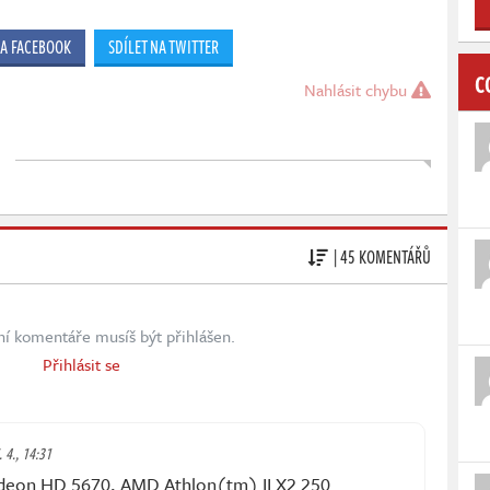
NA FACEBOOK
SDÍLET NA TWITTER
C
Nahlásit chybu
| 45 KOMENTÁŘŮ
ní komentáře musíš být přihlášen.
Přihlásit se
 4., 14:31
deon HD 5670, AMD Athlon(tm) II X2 250