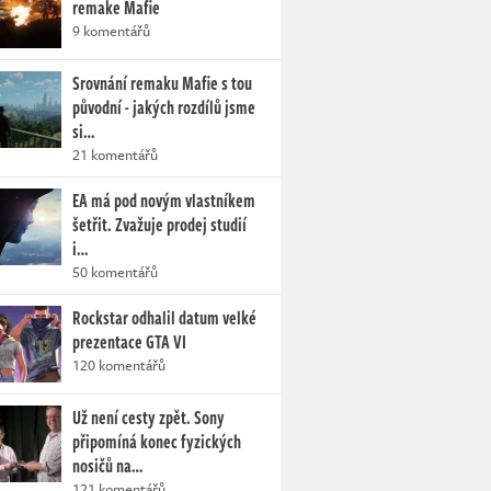
remake Mafie
9 komentářů
Srovnání remaku Mafie s tou
původní - jakých rozdílů jsme
si…
21 komentářů
EA má pod novým vlastníkem
šetřit. Zvažuje prodej studií
i…
50 komentářů
Rockstar odhalil datum velké
prezentace GTA VI
120 komentářů
Už není cesty zpět. Sony
připomíná konec fyzických
nosičů na…
121 komentářů