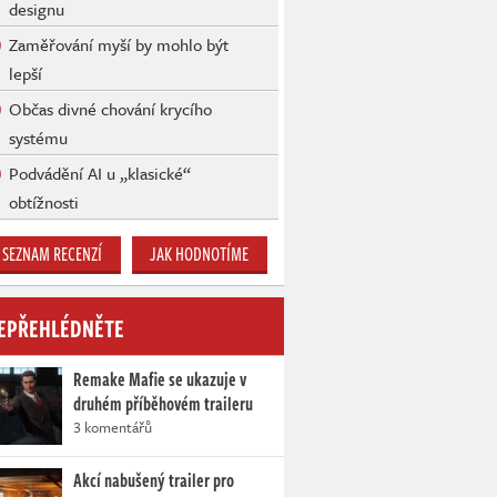
designu
Zaměřování myší by mohlo být
lepší
Občas divné chování krycího
systému
Podvádění AI u „klasické“
obtížnosti
SEZNAM RECENZÍ
JAK HODNOTÍME
EPŘEHLÉDNĚTE
Remake Mafie se ukazuje v
druhém příběhovém traileru
3 komentářů
Akcí nabušený trailer pro