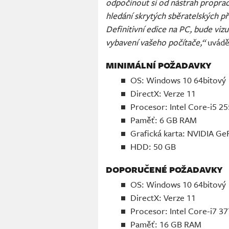
odpočinout si od nástrah propr
hledání skrytých sběratelských př
Definitivní edice na PC, bude viz
vybavení vašeho počítače,“
uváděj
MINIMÁLNÍ POŽADAVKY
OS: Windows 10 64bitový
DirectX: Verze 11
Procesor: Intel Core-i5 
Paměť: 6 GB RAM
Grafická karta: NVIDIA G
HDD: 50 GB
DOPORUČENÉ POŽADAVKY
OS: Windows 10 64bitový
DirectX: Verze 11
Procesor: Intel Core-i7 3
Paměť: 16 GB RAM