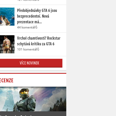
Předobjednávky GTA 6 jsou
bezprecedentní. Nová
prezentace má…
44 komentářů
Vrchol chamtivosti? Rockstar
schytává kritiku za GTA 6
101 komentářů
VÍCE NOVINEK
ECENZE