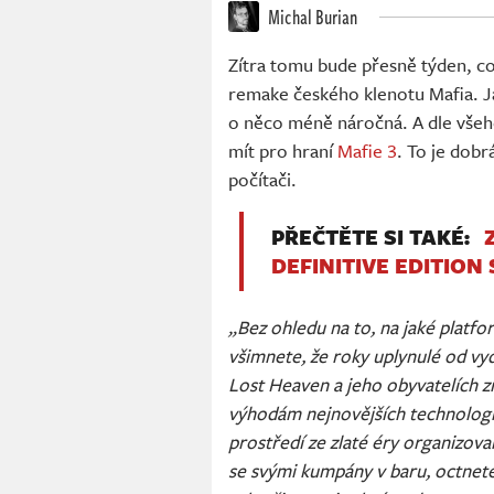
Michal Burian
Zítra tomu bude přesně týden, c
remake českého klenotu Mafia. Ja
o něco méně náročná. A dle všeh
mít pro hraní
Mafie 3
. To je dobr
počítači.
PŘEČTĚTE SI TAKÉ:
DEFINITIVE EDITION
„Bez ohledu na to, na jaké platfo
všimnete, že roky uplynulé od vy
Lost Heaven a jeho obyvatelích z
výhodám nejnovějších technologií
prostředí ze zlaté éry organizovan
se svými kumpány v baru, octnete