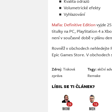
Kvalita odrazů
Volumetrické efekty
Vyhlazování
Mafia: Definitive Edition
vyjde 25
titulky na PC, PlayStation 4 a X
není v současné době v plánu de
Rovněž v obchodech nehledejte PC
Epic Games Store. V obchodech s
Zdroj:
Tisková
Tagy:
akční ad
zpráva
Remake
LÍBIL SE TI ČLÁNEK?
29
18
WOW
MEH