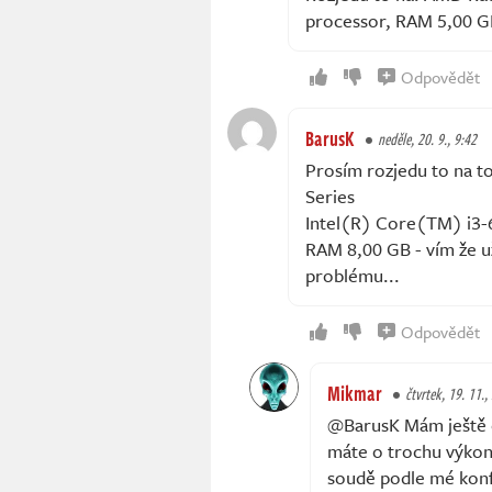
processor, RAM 5,00 GB
Odpovědět
BarusK
neděle, 20. 9., 9:42
Prosím rozjedu to na 
Series
Intel(R) Core(TM) i3
RAM 8,00 GB - vím že už 
problému...
Odpovědět
Mikmar
čtvrtek, 19. 11.,
@BarusK Mám ještě o
máte o trochu výkonně
soudě podle mé konfi