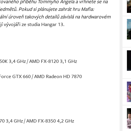
acovaného příběhu Tommyho Angela a vrhnete se na
edmětů. Pokud si plánujete zahrát hru Mafia:
uální úroveň takových detailů závislá na hardwarovém
í vývojáři ze studia Hangar 13.
2550K 3,4 GHz / AMD FX-8120 3,1 GHz
eForce GTX 660 / AMD Radeon HD 7870
770 3,4 GHz / AMD FX-8350 4,2 GHz