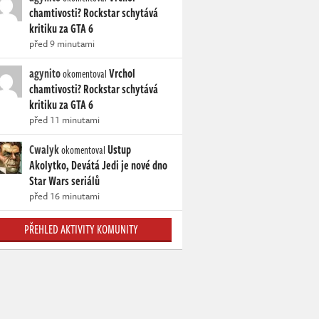
chamtivosti? Rockstar schytává
kritiku za GTA 6
před 9 minutami
agynito
Vrchol
okomentoval
chamtivosti? Rockstar schytává
kritiku za GTA 6
před 11 minutami
Cwalyk
Ustup
okomentoval
Akolytko, Devátá Jedi je nové dno
Star Wars seriálů
před 16 minutami
PŘEHLED AKTIVITY KOMUNITY