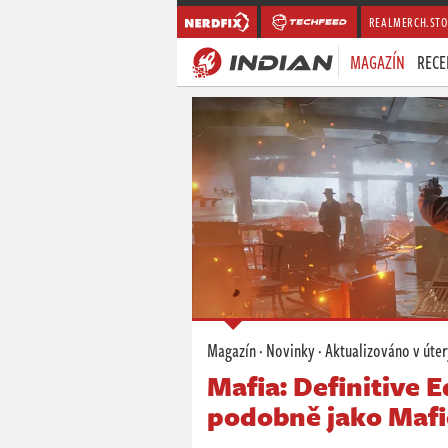
REALMERCH.STO
MAGAZÍN
RECE
Magazín
·
Novinky
· Aktualizováno
v úte
Mafia: Definitive E
podobně jako Mafi