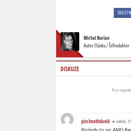
SDÍLET 
Michal Burian
Autor článku / Šéfredaktor
DISKUZE
Pro napsá
pischnothdavid
sobota, 17.
Rozjedu to na: AMD Ra