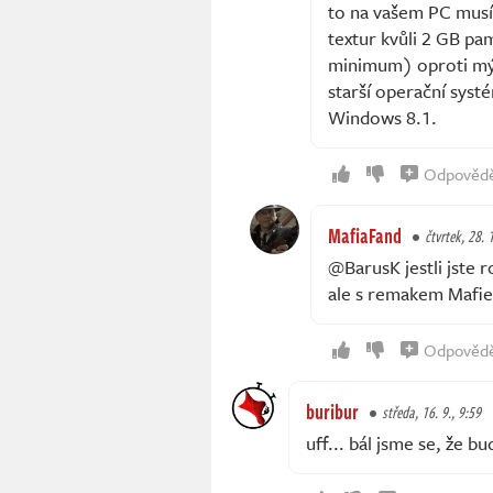
to na vašem PC musít
textur kvůli 2 GB pa
minimum) oproti mým
starší operační syst
Windows 8.1.
Odpověd
MafiaFand
čtvrtek, 28. 1
@BarusK jestli jste r
ale s remakem Mafi
Odpověd
buribur
středa, 16. 9., 9:59
uff... bál jsme se, že 