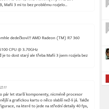
, Mafii 3 mi to bez problému rozjelo..
tomhle dedečkovi?? AMD Radeon (TM) R7 360
-6100 CPU @ 3.70GHz
je to dost starý ale třeba Mafii 3 jsem rozjela bez
 22:11
 pár let starší komponenty, nicméně procesor
jší a grafickou kartu o něco slabší než-li já. Takže
gurace, na které to jede na střední detaily 40 fps,