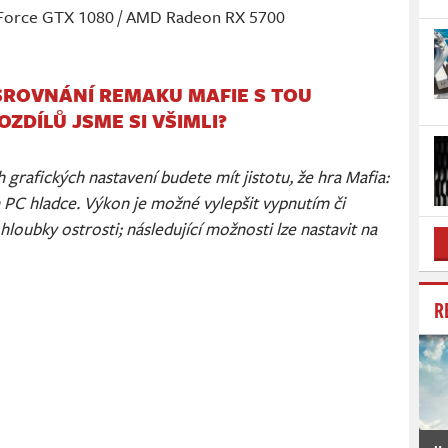
eForce GTX 1080 / AMD Radeon RX 5700
SROVNÁNÍ REMAKU MAFIE S TOU
OZDÍLŮ JSME SI VŠIMLI?
grafických nastavení budete mít jistotu, že hra Mafia:
m PC hladce. Výkon je možné vylepšit vypnutím či
loubky ostrosti; následující možnosti lze nastavit na
R