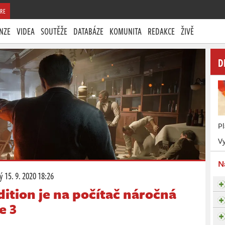
RE
NZE
VIDEA
SOUTĚŽE
DATABÁZE
KOMUNITA
REDAKCE
ŽIVĚ
D
P
Vy
N
rý
15. 9. 2020 18:26
dition je na počítač náročná
e 3