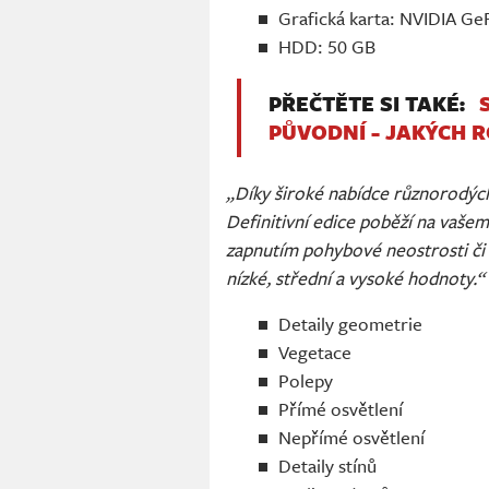
Grafická karta: NVIDIA G
HDD: 50 GB
PŘEČTĚTE SI TAKÉ:
PŮVODNÍ - JAKÝCH R
„Díky široké nabídce různorodých 
Definitivní edice poběží na vaše
zapnutím pohybové neostrosti či h
nízké, střední a vysoké hodnoty.“
Detaily geometrie
Vegetace
Polepy
Přímé osvětlení
Nepřímé osvětlení
Detaily stínů