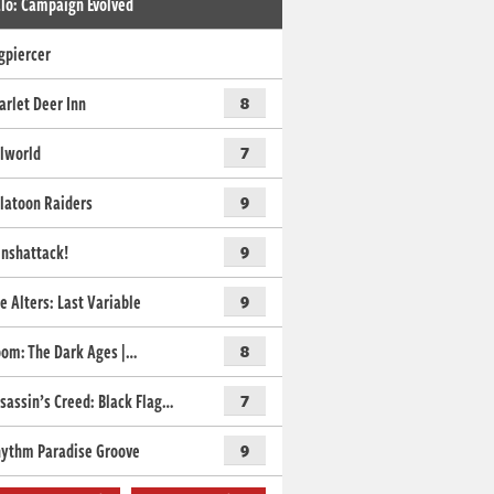
lo: Campaign Evolved
gpiercer
arlet Deer Inn
8
lworld
7
latoon Raiders
9
nshattack!
9
e Alters: Last Variable
9
om: The Dark Ages |…
8
sassin’s Creed: Black Flag…
7
ythm Paradise Groove
9