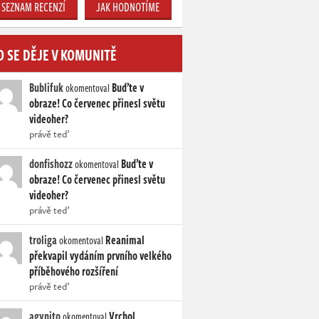
SEZNAM RECENZÍ
JAK HODNOTÍME
O SE DĚJE V KOMUNITĚ
Bublifuk
Buďte v
okomentoval
obraze! Co červenec přinesl světu
videoher?
právě teď
donfishozz
Buďte v
okomentoval
obraze! Co červenec přinesl světu
videoher?
právě teď
troliga
Reanimal
okomentoval
překvapil vydáním prvního velkého
příběhového rozšíření
právě teď
agynito
Vrchol
okomentoval