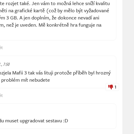
e rozjet také. Jen vám to možná lehce sníží kvalitu
měti na grafické kartě (což by mělo být vyžadované
 3 GB. A jen doplním, že dokonce nevadí ani
ém, než je uveden. Mě konkrétně hra funguje na
ět
., 7:50
ozjela Mafii 3 tak vás lituji protože příběh byl hrozný
e problém mít nebudete
1
ět
budu muset upgradovat sestavu :D