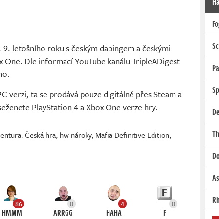
Ha
Fo
Sc
. 9. letošního roku s českým dabingem a českými
box One. Dle informací YouTube kanálu TripleADigest
Pa
mo.
Sp
 verzi, ta se prodává pouze digitálně přes Steam a
eženete PlayStation 4 a Xbox One verze hry.
De
Th
ventura
,
Česká hra
,
hw nároky
,
Mafia Definitive Edition
,
Do
As
Rh
86
0
4
0
HMMM
ARRGG
HAHA
F