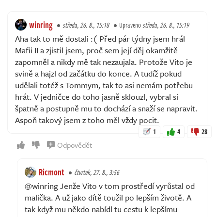
winring
středa, 26. 8., 15:18
Upraveno
středa, 26. 8., 15:19
Aha tak to mě dostali :( Před pár týdny jsem hrál
Mafii II a zjistil jsem, proč sem její děj okamžitě
zapomněl a nikdy mě tak nezaujala. Protože Vito je
svině a hajzl od začátku do konce. A tudíž pokud
udělali totéž s Tommym, tak to asi nemám potřebu
hrát. V jedničce do toho jasně sklouzl, vybral si
špatně a postupně mu to dochází a snaží se napravit.
Aspoň takový jsem z toho měl vždy pocit.
1
4
28
Odpovědět
Ricmont
čtvrtek, 27. 8., 3:56
@winring Jenže Vito v tom prostředí vyrůstal od
malička. A už jako dítě toužil po lepším životě. A
tak když mu někdo nabídl tu cestu k lepšímu