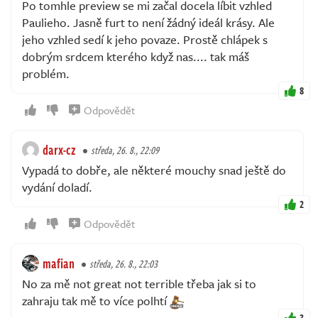
Po tomhle preview se mi začal docela líbit vzhled
Paulieho. Jasně furt to není žádný ideál krásy. Ale
jeho vzhled sedí k jeho povaze. Prostě chlápek s
dobrým srdcem kterého když nas.... tak máš
problém.
8
Odpovědět
darx-cz
středa, 26. 8., 22:09
Vypadá to dobře, ale některé mouchy snad ještě do
vydání doladí.
2
Odpovědět
mafian
středa, 26. 8., 22:03
No za mě not great not terrible třeba jak si to
zahraju tak mě to více polhtí
3