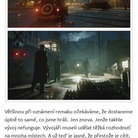
Většinou při oznámení remaku očekáváme, že dostaneme
úplně to samé, co jsme hráli. Jen znova. Jenže takhle
vývoj nefunguje. Vývojáři museli udělat těžká rozhodnutí
na mnoha místech. A už teď je jasné, že přestože je cítit,