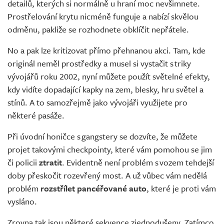
detailů, kterých si normálně u hraní moc nevšimnete.
Prostřelování krytu nicméně funguje a nabízí skvělou
odměnu, pakliže se rozhodnete obklíčit nepřátele.
No a pak lze kritizovat přímo přehnanou akci. Tam, kde
originál neměl prostředky a musel si vystačit s triky
vývojářů roku 2002, nyní můžete použít světelné efekty,
kdy vidíte dopadající kapky na zem, blesky, hru světel a
stínů. A to samozřejmě jako vývojáři využijete pro
některé pasáže.
Při úvodní honičce s gangstery se dozvíte, že můžete
projet takovými checkpointy, které vám pomohou se jim
či policii
ztratit
. Evidentně není problém s vozem tehdejší
doby přeskočit rozevřený most. A už vůbec vám nedělá
problém
rozstřílet pancéřované auto
, které je proti vám
vysláno.
Zrovna tak jsou některé sekvence zjednodušeny. Zatímco