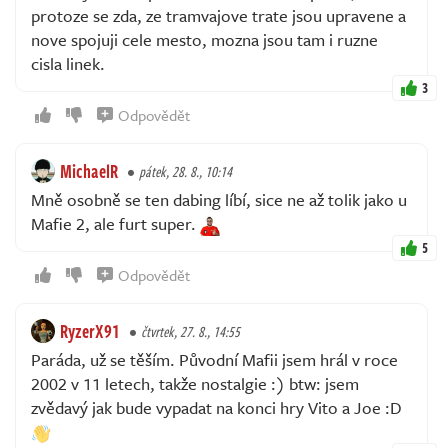
protoze se zda, ze tramvajove trate jsou upravene a
nove spojuji cele mesto, mozna jsou tam i ruzne
cisla linek.
3
Odpovědět
MichaelR
pátek, 28. 8., 10:14
Mně osobně se ten dabing líbí, sice ne až tolik jako u
Mafie 2, ale furt super.
5
Odpovědět
RyzerX91
čtvrtek, 27. 8., 14:55
Paráda, už se těším. Původní Mafii jsem hrál v roce
2002 v 11 letech, takže nostalgie :) btw: jsem
zvědavý jak bude vypadat na konci hry Vito a Joe :D