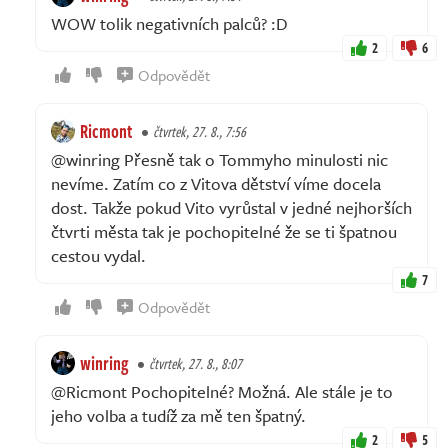
WOW tolik negativních palců? :D
2
6
Odpovědět
Ricmont
čtvrtek, 27. 8., 7:56
@winring Přesně tak o Tommyho minulosti nic
nevíme. Zatím co z Vitova dětství víme docela
dost. Takže pokud Vito vyrůstal v jedné nejhorších
čtvrti města tak je pochopitelné že se ti špatnou
cestou vydal.
7
Odpovědět
winring
čtvrtek, 27. 8., 8:07
@Ricmont Pochopitelné? Možná. Ale stále je to
jeho volba a tudíž za mě ten špatný.
2
5