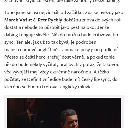
zachování stylu cut-scén, ale také za dobrý český dabing.
Toho jsme se asi nejvíc báli od začátku. Zda se hvězdy jako
Marek Vašut
či
Petr Rychlý
dokážou znova do svých rolí
dostat a nebude to působit jako pěst na oko. Jenže
dabing funguje skvěle. Někdo možná bude kritizovat lip-
sync. Ten ale, jak už to tak bývá, je podroben
mainstreamové angličtině – animace pusy jsou podle ní.
Přesto se čeští herci trefují dost věrně, a pokud tohle
někdo bude někdy vyčítat, bral bych v potaz, že takovou
věc vývojáři mají vždy extrémně náročnou. A těžko
počítat, že Definitivní edice bude mít český lip-sync, do
kterého se budou trefovat anglicky mluvící.