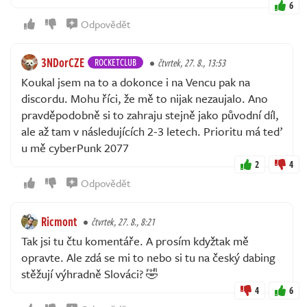
6
Odpovědět
3NDorCZE
ROCKETCLUB
čtvrtek, 27. 8., 13:53
Koukal jsem na to a dokonce i na Vencu pak na
discordu. Mohu říci, že mě to nijak nezaujalo. Ano
pravděpodobně si to zahraju stejně jako původní díl,
ale až tam v následujících 2-3 letech. Prioritu má teď
u mě cyberPunk 2077
2
4
Odpovědět
Ricmont
čtvrtek, 27. 8., 8:21
Tak jsi tu čtu komentáře. A prosím kdyžtak mě
opravte. Ale zdá se mi to nebo si tu na český dabing
stěžují výhradně Slováci? 🤣
4
6