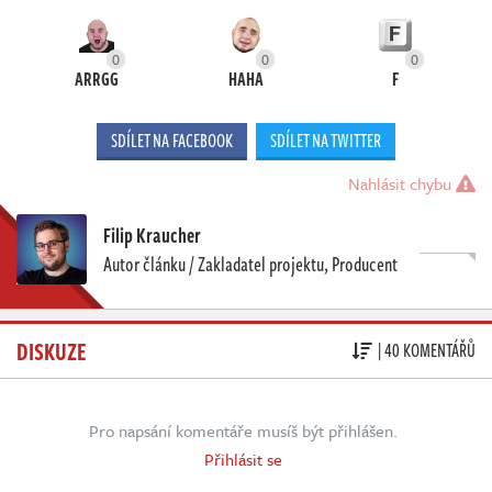
0
0
0
ARRGG
HAHA
F
SDÍLET NA FACEBOOK
SDÍLET NA TWITTER
Nahlásit chybu
Filip Kraucher
Autor článku / Zakladatel projektu, Producent
DISKUZE
| 40 KOMENTÁŘŮ
Pro napsání komentáře musíš být přihlášen.
Přihlásit se