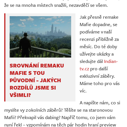
že se na mnoha místech snažili, nezavděčí se všem.
Jak přesně remake
Mafie dopadne, se
podíváme v naší
recenzi přibližně za
měsíc. Do té doby
užívejte ukázky a
sledujte dál
Indian-
SROVNÁNÍ REMAKU
tv.cz
pro další
MAFIE S TOU
exkluzivní záběry.
PŮVODNÍ - JAKÝCH
Máme toho pro vás
ROZDÍLŮ JSME SI
víc.
VŠIMLI?
A napište nám, co si
myslíte vy z okolních záběrů? Těšíte se na staronovou
Mafii? Překvapil vás dabing? Napříč tomu, co jsem vám
nyní řekl – vzpomínám na těch pár hodin hraní preview