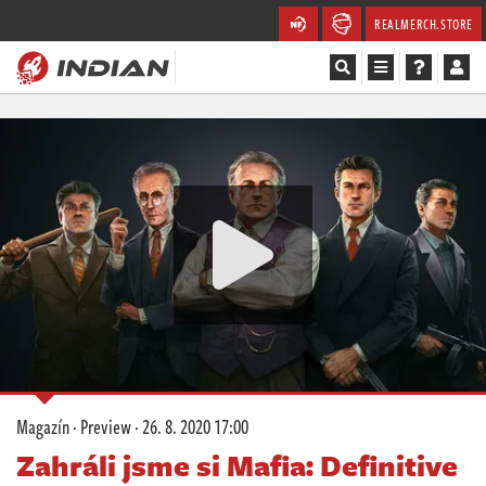
REALMERCH.STORE
Magazín
Recenze
Videa
Soutěže
Databáze
Komunita
Magazín
·
Preview
·
26. 8. 2020 17:00
Redakce
Zahráli jsme si Mafia: Definitive