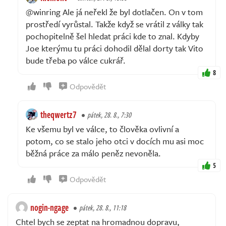
@winring Ale já neřekl že byl dotlačen. On v tom
prostředí vyrůstal. Takže když se vrátil z války tak
pochopitelně šel hledat práci kde to znal. Kdyby
Joe kterýmu tu práci dohodil dělal dorty tak Vito
bude třeba po válce cukrář.
8
Odpovědět
theqwertz7
pátek, 28. 8., 7:30
Ke všemu byl ve válce, to člověka ovlivní a
potom, co se stalo jeho otci v docích mu asi moc
běžná práce za málo peněz nevoněla.
5
Odpovědět
nogin-ngage
pátek, 28. 8., 11:18
Chtel bych se zeptat na hromadnou dopravu,