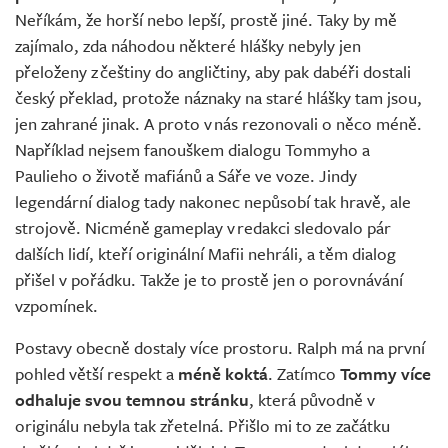
Neříkám, že horší nebo lepší, prostě jiné. Taky by mě
zajímalo, zda náhodou některé hlášky nebyly jen
přeloženy z češtiny do angličtiny, aby pak dabéři dostali
český překlad, protože náznaky na staré hlášky tam jsou,
jen zahrané jinak. A proto v nás rezonovali o něco méně.
Například nejsem fanouškem dialogu Tommyho a
Paulieho o životě mafiánů a Sáře ve voze. Jindy
legendární dialog tady nakonec nepůsobí tak hravě, ale
strojově. Nicméně gameplay v redakci sledovalo pár
dalších lidí, kteří originální Mafii nehráli, a těm dialog
přišel v pořádku. Takže je to prostě jen o porovnávání
vzpomínek.
Postavy obecně dostaly více prostoru. Ralph má na první
pohled větší respekt a
méně koktá
. Zatímco
Tommy více
odhaluje svou temnou stránku
, která původně v
originálu nebyla tak zřetelná. Přišlo mi to ze začátku