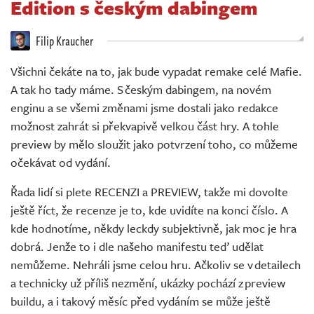
Edition s českým dabingem
Živě
Filip Kraucher
Všichni čekáte na to, jak bude vypadat remake celé Mafie.
A tak ho tady máme. S českým dabingem, na novém
enginu a se všemi změnami jsme dostali jako redakce
možnost zahrát si překvapivě velkou část hry. A tohle
preview by mělo sloužit jako potvrzení toho, co můžeme
očekávat od vydání.
Řada lidí si plete RECENZI a PREVIEW, takže mi dovolte
ještě říct, že recenze je to, kde uvidíte na konci číslo. A
kde hodnotíme, někdy leckdy subjektivně, jak moc je hra
dobrá. Jenže to i dle našeho manifestu teď udělat
nemůžeme. Nehráli jsme celou hru. Ačkoliv se v detailech
a technicky už příliš nezmění, ukázky pochází z preview
buildu, a i takový měsíc před vydáním se může ještě