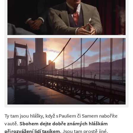
Ty tam jsou hlášky, když s Pauliem či Samem naboříte
v autě.
Sbohem dejte dobře známých hláškám
při rozvážení lidí taxíkem
. Jsou tam prostě jiné.