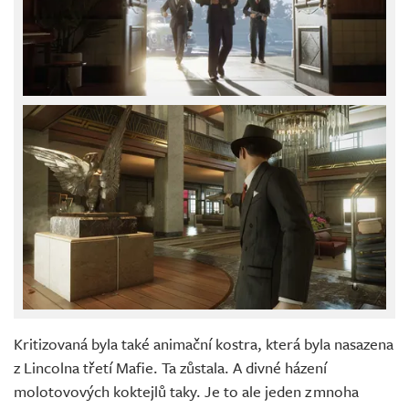
Kritizovaná byla také animační kostra, která byla nasazena
z Lincolna třetí Mafie. Ta zůstala. A divné házení
molotovových koktejlů taky. Je to ale jeden z mnoha