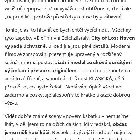
zpracování, jízdní model hodně věrný simulaci a určitá
zvláštní nepopsatelná nevyváženost obtížnosti, která ale
„neprudila“, protože přestřelky a mise byly zábavné.
Tohle je asi to hlavní, co bych chtěl vypíchnout. Všechny
tyto aspekty v Definitivní Edici zůstaly.
City of Lost Haven
vypadá úchvatně
, ulice žijí a jsou plné detailů. Moderní
filmové zpracování prezentuje upravený a rozšířený
scénář mnoha postav.
Jízdní model se chová s určitými
výjimkami přesně s originálem
– pokud nepřepnete na
arkádové řízení, a samotná obtížnost KLASICKÁ, dělá
přesně to, co byste čekali. Nedá vám úplně všechno
zadarmo a poskytuje alespoň v té krátké ukázce dobrou
výzvu.
Vidět dobře známé scény v novém kabátku – nemusíme
lhát, viděl jsem to na očích dalších lidí v redakci,
občas
jsme měli husí kůži
. Respekt si vývojáři zaslouží nejen za