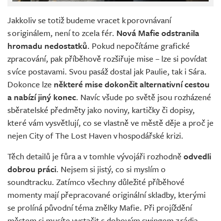
Jakkoliv se totiž budeme vracet k porovnávaní
s originálem, není to zcela fér.
Nová Mafie odstranila
hromadu nedostatků
. Pokud nepočítáme grafické
zpracování, pak příběhově rozšiřuje mise – lze si povídat
s více postavami. Svou pasáž dostal jak Paulie, tak i Sára.
Dokonce lze
některé mise dokončit alternativní cestou
a nabízí jiný konec
. Navíc všude po světě jsou rozházené
sběratelské předměty jako noviny, kartičky či dopisy,
které vám vysvětlují, co se vlastně ve městě děje a proč je
nejen City of The Lost Haven v hospodářské krizi.
Těch detailů je fůra a v tomhle vývojáři rozhodně
odvedli
dobrou práci
. Nejsem si jistý, co si myslím o
soundtracku. Zatímco všechny důležité příběhové
momenty mají přepracované originální skladby, kterými
se prolíná původní téma znělky Mafie. Při projíždění
městem si musíte vystačit s dobovým swingem z rádia.