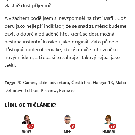
vlastně dost příjemně.
A v žádném bodě jsem si nevzpomněl na třetí Mafii. Což
beru jako nejlepší indikátor, že se snad za měsíc budeme
bavit o dobré a odladěné hře, která se dost možná
nestane instantní klasikou jako originál. Zato půjde o
důstojný moderní remake, který otevře tuto značku
novým lidem, a třeba si to zahraje i takový rejpal jako
Gelu.
Tagy:
2K Games
,
akční adventura
,
Česká hra
,
Hangar 13
,
Mafia
Definitive Edition
,
Preview
,
Remake
LÍBIL SE TI ČLÁNEK?
97
3
33
WOW
MEH
HMMM