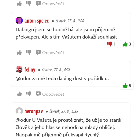
Odpovědět
anton-spelec
čtvrtek, 27. 8., 0:00
Dabingu jsem se hodně bál ale jsem příjemně
překvapen. Ale s tím Vašutem dokaží souhlasit
1
3
Odpovědět
feliny
čtvrtek, 27. 8., 4:26
@odur za mě teda dabing dost v pořádku..
5
Odpovědět
heronpav
čtvrtek, 27. 8., 5:35
@odur U Vašuta je prostě znát, že už je to starší
člověk a jeho hlas se nehodí na mladý obličej.
Naopak mě příjemně překvapil Rychlý.