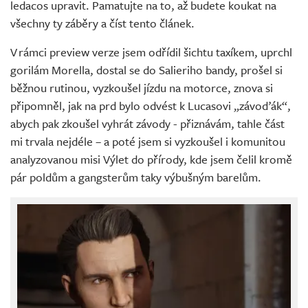
ledacos upravit. Pamatujte na to, až budete koukat na
všechny ty záběry a číst tento článek.
V rámci preview verze jsem odřídil šichtu taxíkem, uprchl
gorilám Morella, dostal se do Salieriho bandy, prošel si
běžnou rutinou, vyzkoušel jízdu na motorce, znova si
připomněl, jak na prd bylo odvést k Lucasovi „závoďák“,
abych pak zkoušel vyhrát závody - přiznávám, tahle část
mi trvala nejdéle – a poté jsem si vyzkoušel i komunitou
analyzovanou misi Výlet do přírody, kde jsem čelil kromě
pár poldům a gangsterům taky výbušným barelům.