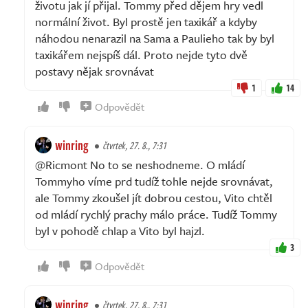
životu jak jí přijal. Tommy před dějem hry vedl
normální život. Byl prostě jen taxikář a kdyby
náhodou nenarazil na Sama a Paulieho tak by byl
taxikářem nejspíš dál. Proto nejde tyto dvě
postavy nějak srovnávat
1
14
Odpovědět
winring
čtvrtek, 27. 8., 7:31
@Ricmont No to se neshodneme. O mládí
Tommyho víme prd tudíž tohle nejde srovnávat,
ale Tommy zkoušel jít dobrou cestou, Vito chtěl
od mládí rychlý prachy málo práce. Tudíž Tommy
byl v pohodě chlap a Vito byl hajzl.
3
Odpovědět
winring
čtvrtek, 27. 8., 7:31