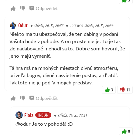
Odpovědět
Odur
středa, 26. 8., 20:32
Upraveno
středa, 26. 8., 20:56
Niekto ma tu ubezpečoval, že ten dabing v podaní
Vašuta bude v pohode. A on proste nie je. To je tak
zle nadabované, nehodí sa to. Dobre som hovoril, že
jeho majú vymeniť.
Tá hra má na mnohých miestach divnú atmosféru,
priveľa bugov, divné nasvietenie postav, atď atď.
Tak toto nie je podľa mojich predstav.
3
11
Odpovědět
Fiola
INDIAN
středa, 26. 8., 22:51
@odur Je to v pohodě! :D
8