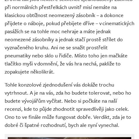
při normálních přestřelkách uvnitř misí nemáte na
klasickou obtížnost neomezený zásobník – a dokonce
přijdete o náboje, pokud přebijete dříve – v cinematických
pasážích se na tohle moc nehraje a máte jednak
neomezené zásobníky a jednak stačí prostě střílet do
vyznačeného kruhu. Ani ne se snažit prostřelit
pneumatiky nebo sklo u řidiče. Místo toho jen mačkáte
tlačítko myši v domnění, že vás hra nechá, pakliže to
zopakujete několikrát.
Tohle konzolové zjednodušení vás dokáže trochu
vytrhnout. A je na vás, zda ho budete tolerovat, nebo ho
budete vývojářům vyčítat. Nebo si počkáte na naší
recenzi, kde to půjde zhodnotit spravedlivěji jako celek.
Ono to ve finále může fungovat dobře. Verdikt, zda je to
dobré či špatné rozhodnutí, bych ale nyní vynechal.