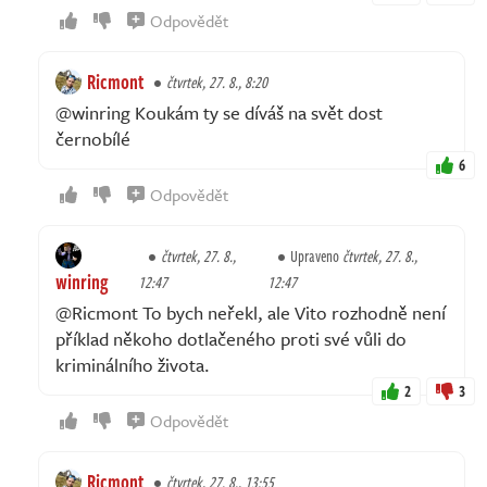
Odpovědět
Ricmont
čtvrtek, 27. 8., 8:20
@winring Koukám ty se díváš na svět dost
černobílé
6
Odpovědět
čtvrtek, 27. 8.,
Upraveno
čtvrtek, 27. 8.,
winring
12:47
12:47
@Ricmont To bych neřekl, ale Vito rozhodně není
příklad někoho dotlačeného proti své vůli do
kriminálního života.
2
3
Odpovědět
Ricmont
čtvrtek, 27. 8., 13:55