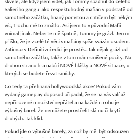
skvělé, ale když jsem viděl, jak Tommy spadnul do celého
Salieriho gangu jako respektuhodný mafián v podstatě od
samotného začátku, hnaný pomstou a chtíčem být někým
víc, trochu mě to zmátlo. Asi jsem to v původní Mafii
vnímal jinak. Neberte mě špatně, Tommy je grázl. Jen mi
přišlo, že je v celé té věci s mafiány spíše svázán osudem.
Zatímco v Definitivní edici je prostě… tak nějak grázl od
samotného začátku, takže v tom mám smíšené pocity. Na
druhou stranu hra nabízí NOVÉ hlášky a NOVÉ situace, u
kterých se budete řezat smíchy.
Co tedy ta přehnaná hollywoodská akce? Pokud vám
vydaný gameplay doposud připadal, že se na vás valí až
nepřirozené množství nepřátel a na každém rohu je
výbušný barel. Že nemůžete prostřelit slámu či krytí
druhých. Tak klid.
Pokud jde o výbušné barely, za což by měl být odsouzen