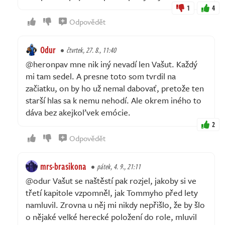
1
4
Odpovědět
Odur
čtvrtek, 27. 8., 11:40
@heronpav mne nik iný nevadí len Vašut. Každý
mi tam sedel. A presne toto som tvrdil na
začiatku, on by ho už nemal dabovať, pretože ten
starší hlas sa k nemu nehodí. Ale okrem iného to
dáva bez akejkoľvek emócie.
2
Odpovědět
mrs-brasikona
pátek, 4. 9., 21:11
@odur Vašut se naštěstí pak rozjel, jakoby si ve
třetí kapitole vzpomněl, jak Tommyho před lety
namluvil. Zrovna u něj mi nikdy nepřišlo, že by šlo
o nějaké velké herecké položení do role, mluvil