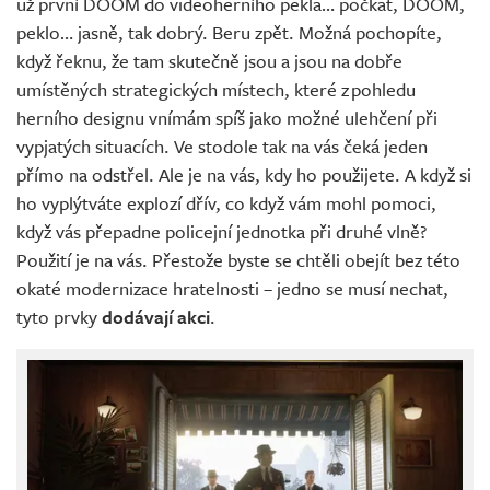
už první DOOM do videoherního pekla… počkat, DOOM,
peklo… jasně, tak dobrý. Beru zpět. Možná pochopíte,
když řeknu, že tam skutečně jsou a jsou na dobře
umístěných strategických místech, které z pohledu
herního designu vnímám spíš jako možné ulehčení při
vypjatých situacích. Ve stodole tak na vás čeká jeden
přímo na odstřel. Ale je na vás, kdy ho použijete. A když si
ho vyplýtváte explozí dřív, co když vám mohl pomoci,
když vás přepadne policejní jednotka při druhé vlně?
Použití je na vás. Přestože byste se chtěli obejít bez této
okaté modernizace hratelnosti – jedno se musí nechat,
tyto prvky
dodávají akci
.