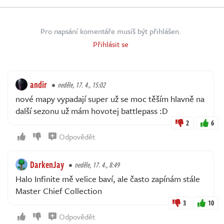
Pro napsání komentáře musíš být přihlášen.
Přihlásit se
andir
neděle, 17. 4., 15:02
nové mapy vypadají super už se moc těším hlavně na
další sezonu už mám hovotej battlepass :D
2
6
Odpovědět
DarkenJay
neděle, 17. 4., 8:49
Halo Infinite mě velice baví, ale často zapínám stále
Master Chief Collection
3
10
Odpovědět