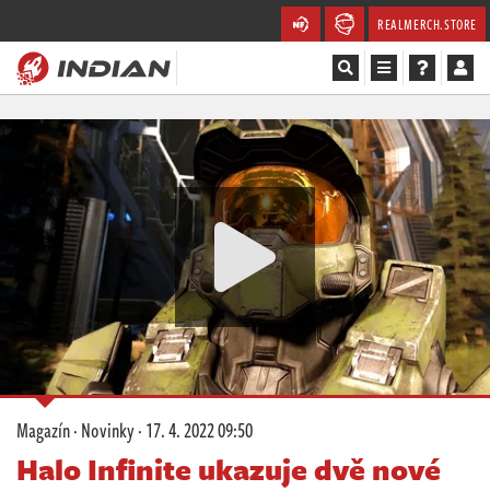
REALMERCH.STORE
Magazín
Recenze
Videa
Soutěže
Databáze
Komunita
Magazín
·
Novinky
·
17. 4. 2022 09:50
Redakce
Halo Infinite ukazuje dvě nové