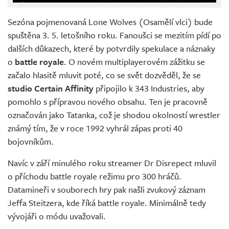
Sezóna pojmenovaná Lone Wolves (Osamělí vlci) bude
spuštěna 3. 5. letošního roku. Fanoušci se mezitím pídí po
dalších důkazech, které by potvrdily spekulace a náznaky
o
battle royale
. O novém multiplayerovém zážitku se
začalo hlasitě mluvit poté, co se svět dozvěděl, že se
studio Certain Affinity
připojilo k 343 Industries, aby
pomohlo s přípravou nového obsahu. Ten je pracovně
označován jako Tatanka, což je shodou okolností wrestler
známý tím, že v roce 1992 vyhrál zápas proti 40
bojovníkům.
Navíc v září minulého roku streamer Dr Disrepect mluvil
o příchodu battle royale režimu pro 300 hráčů.
Datamineři v souborech hry pak našli zvukový záznam
Jeffa Steitzera, kde říká battle royale. Minimálně tedy
vývojáři o módu uvažovali.