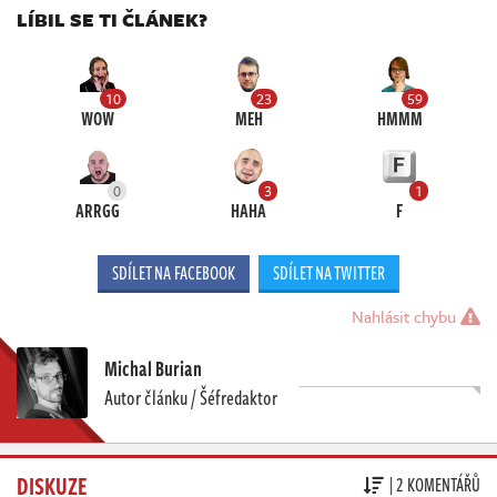
LÍBIL SE TI ČLÁNEK?
10
23
59
WOW
MEH
HMMM
0
3
1
ARRGG
HAHA
F
SDÍLET NA FACEBOOK
SDÍLET NA TWITTER
Nahlásit chybu
Michal Burian
Autor článku / Šéfredaktor
DISKUZE
| 2 KOMENTÁŘŮ