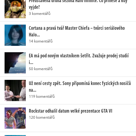
Představena druhá sezóna Halo Infinite. Co přinese a kdy
vyjde?
3 komentářů
Cortana a pravá tvář Master Chiefa – tvůrci seriálového
Halo…
14 komentářů
EA má pod novým vlastníkem šetřit. Zvažuje prodej studií
i…
50 komentářů
Už není cesty zpět. Sony připomíná konec fyzických nosičů
na…
119 komentářů
Rockstar odhalil datum velké prezentace GTA VI
120 komentářů