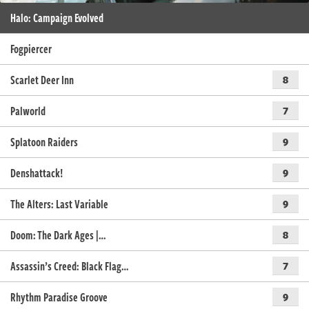
Halo: Campaign Evolved
Fogpiercer
Scarlet Deer Inn
8
Palworld
7
Splatoon Raiders
9
Denshattack!
9
The Alters: Last Variable
9
Doom: The Dark Ages |…
8
Assassin’s Creed: Black Flag…
7
Rhythm Paradise Groove
9