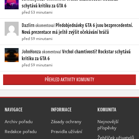
schytává kritiku za GTA 6
před 53 minutami
Dazlirn
Předobjednávky GTA 6 jsou bezprecedentní.
okomentoval
Nová prezentace má ještě zvýšit očekávání hráčů
před 59 minutami
JohnHonza
Vrchol chamtivosti? Rockstar schytává
okomentoval
kritiku za GTA 6
před 59 minutami
PŘEHLED AKTIVITY KOMUNITY
NAVIGACE
INFORMACE
KOMUNITA
Archiv pořadu
Zásady ochrany
Nejnovější
příspěvky
Redakce pořadu
Pravidla užívání
Žebříček uživatelů