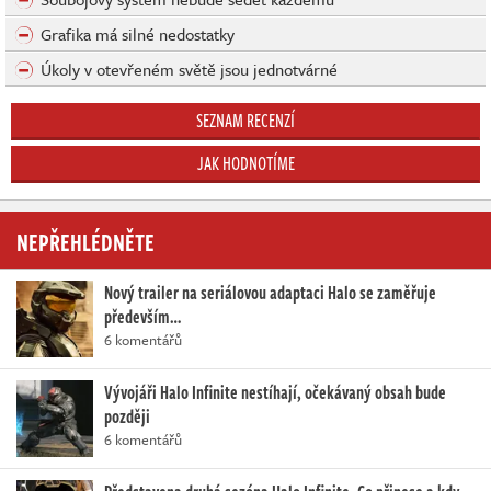
Grafika má silné nedostatky
Úkoly v otevřeném světě jsou jednotvárné
SEZNAM RECENZÍ
JAK HODNOTÍME
NEPŘEHLÉDNĚTE
Nový trailer na seriálovou adaptaci Halo se zaměřuje
především…
6 komentářů
Vývojáři Halo Infinite nestíhají, očekávaný obsah bude
později
6 komentářů