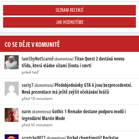
SEZNAM RECENZÍ
JAK HODNOTÍME
CO SE DĚJE V KOMUNITĚ
IamShyNotScared
Titan Quest 2 dostává novou
okomentoval
třídu, která vládne silami života i smrti
právě teď
susty7
Předobjednávky GTA 6 jsou bezprecedentní.
okomentoval
Nová prezentace má ještě zvýšit očekávání hráčů
před 18 minutami
narm
Gothic 1 Remake dostane podporu modů i
okomentoval
legendární Marvin Mode
před 35 minutami
scretchy0027
Vrchol chamtivosti? Rockstar
okomentoval