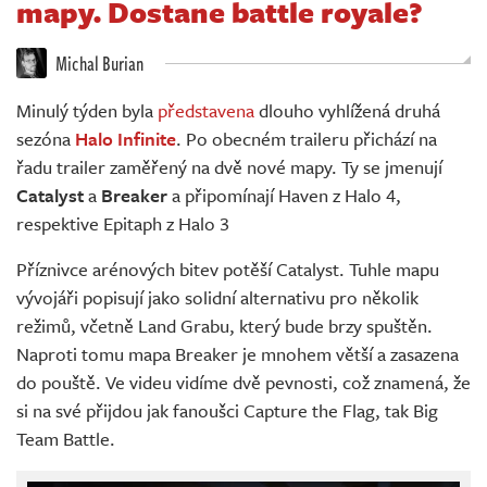
mapy. Dostane battle royale?
Živě
Michal Burian
Minulý týden byla
představena
dlouho vyhlížená druhá
sezóna
Halo Infinite
. Po obecném traileru přichází na
řadu trailer zaměřený na dvě nové mapy. Ty se jmenují
Catalyst
a
Breaker
a připomínají Haven z Halo 4,
respektive Epitaph z Halo 3
Příznivce arénových bitev potěší Catalyst. Tuhle mapu
vývojáři popisují jako solidní alternativu pro několik
režimů, včetně Land Grabu, který bude brzy spuštěn.
Naproti tomu mapa Breaker je mnohem větší a zasazena
do pouště. Ve videu vidíme dvě pevnosti, což znamená, že
si na své přijdou jak fanoušci Capture the Flag, tak Big
Team Battle.