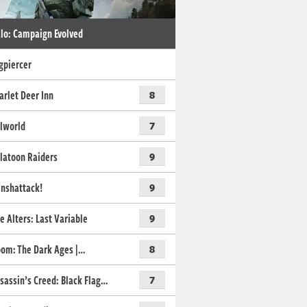
lo: Campaign Evolved
gpiercer
arlet Deer Inn
8
lworld
7
latoon Raiders
9
nshattack!
9
e Alters: Last Variable
9
om: The Dark Ages |…
8
sassin’s Creed: Black Flag…
7