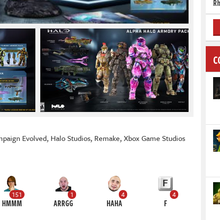
Rh
C
mpaign Evolved
,
Halo Studios
,
Remake
,
Xbox Game Studios
151
1
4
4
HMMM
ARRGG
HAHA
F