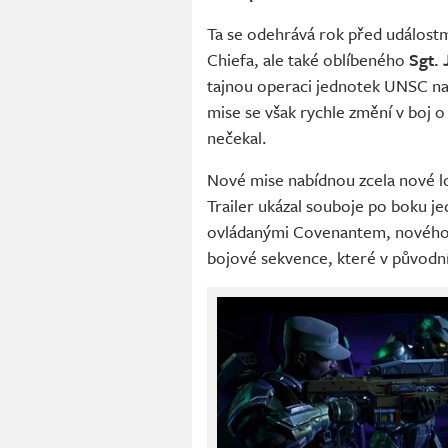
Ta se odehrává rok před událostmi
Chiefa, ale také oblíbeného
Sgt.
tajnou operaci jednotek UNSC n
mise se však rychle změní v boj o
nečekal.
Nové mise nabídnou zcela nové lok
Trailer ukázal souboje po boku j
ovládanými Covenantem, nového 
bojové sekvence, které v původní