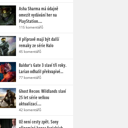
Asha Sharma má údajně
omezit vydávání her na
PlayStation.…
115 komentářů
V přípravě mají být další
remaky ze série Halo
45 komentářů
Baldur's Gate 3 slaví tři roky.
Larian odhalil překvapivé…
77 komentářů
Ghost Recon: Wildlands slaví
25 let série velkou
aktualizací.…
42 komentářů
Už není cesty zpět. Sony