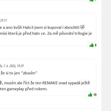
 23:11
se a ano kvůli Halo3 jsem si kupoval i xbox360 🤣
isi která je před halo ce. Za mě původní trilogie je
8
le, 7. 6. 2026, 19:29
, že si to jen "zkusím"
, musím ale říct že ten REMAKE snad vypadá ještě
i ten gameplay před rokem.
10