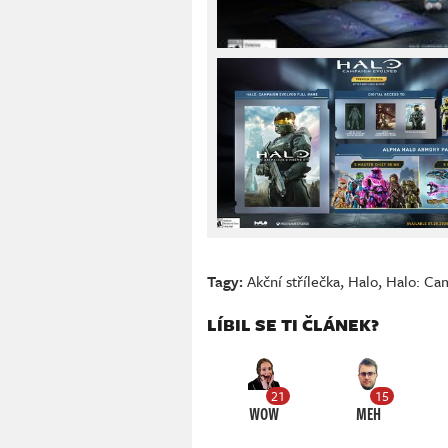
Tagy:
Akční střílečka
,
Halo
,
Halo: Ca
LÍBIL SE TI ČLÁNEK?
21
15
WOW
MEH