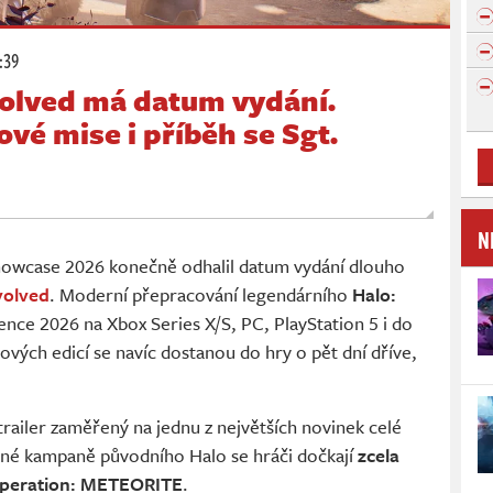
:39
olved má datum vydání.
é mise i příběh se Sgt.
N
wcase 2026 konečně odhalil datum vydání dlouho
volved
. Moderní přepracování legendárního
Halo:
ence 2026 na Xbox Series X/S, PC, PlayStation 5 i do
vých edicí se navíc dostanou do hry o pět dní dříve,
railer zaměřený na jednu z největších novinek celé
né kampaně původního Halo se hráči dočkají
zcela
Operation: METEORITE
.