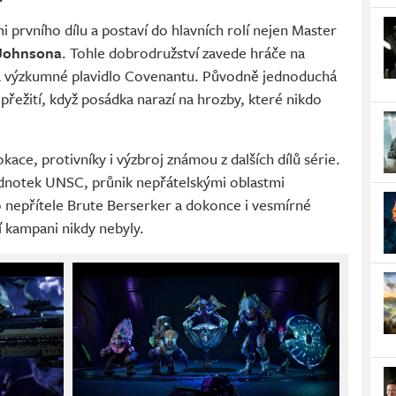
 prvního dílu a postaví do hlavních rolí nejen Master
 Johnsona
. Tohle dobrodružství zavede hráče na
a výzkumné plavidlo Covenantu. Původně jednoduchá
 přežití, když posádka narazí na hrozby, které nikdo
ace, protivníky i výzbroj známou z dalších dílů série.
ednotek UNSC, průnik nepřátelskými oblastmi
nepřítele Brute Berserker a dokonce i vesmírné
 kampani nikdy nebyly.