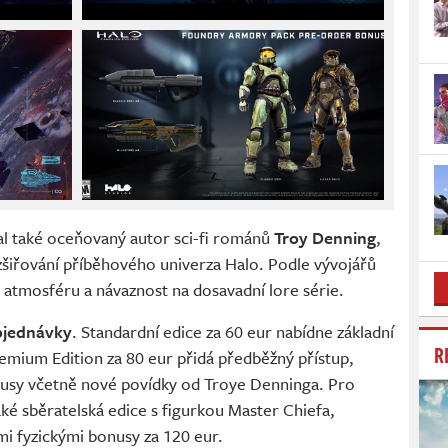
al také oceňovaný autor sci-fi románů
Troy Denning
,
zšiřování příběhového univerza Halo. Podle vývojářů
 atmosféru a návaznost na dosavadní lore série.
bjednávky
. Standardní edice za 60 eur nabídne základní
R
mium Edition za 80 eur přidá předběžný přístup,
onusy včetně nové povídky od Troye Denninga. Pro
aké sběratelská edice s figurkou Master Chiefa,
i fyzickými bonusy za 120 eur.