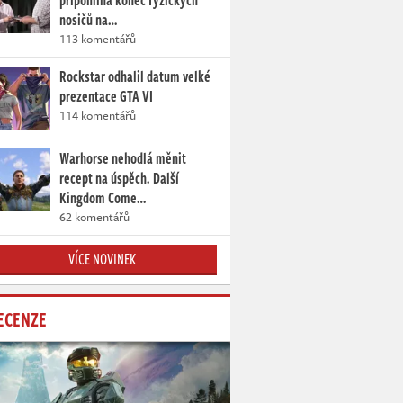
připomíná konec fyzických
nosičů na…
113 komentářů
Rockstar odhalil datum velké
prezentace GTA VI
114 komentářů
Warhorse nehodlá měnit
recept na úspěch. Další
Kingdom Come…
62 komentářů
VÍCE NOVINEK
ECENZE