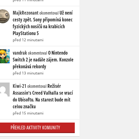
MajkRezonant
Už není
okomentoval
cesty zpět. Sony připomíná konec
fyzických nosičů na krabicích
PlayStationu 5
před 12 minutami
vandrak
O Nintendo
okomentoval
Switch 2 je nadále zájem. Konzole
překonává rekordy
před 13 minutami
Kiwi-21
Režisér
okomentoval
Assassin's Creed Valhalla se vrací
do Ubisoftu. Na starost bude mít
celou značku
před 15 minutami
PŘEHLED AKTIVITY KOMUNITY