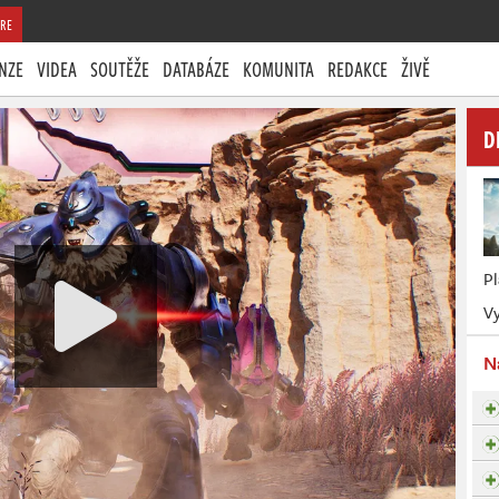
RE
NZE
VIDEA
SOUTĚŽE
DATABÁZE
KOMUNITA
REDAKCE
ŽIVĚ
D
P
Vy
N