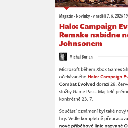
Magazín
·
Novinky
·
v neděli
7. 6. 2026 19
Halo: Campaign Ev
Remake nabídne nov
Johnsonem
Michal Burian
Microsoft během Xbox Games Sho
očekávaného
Halo: Campaign E
Combat Evolved
dorazí 28. červ
služby Game Pass. Majitelé prémio
konkrétně 23. 7.
Součástí oznámení byl také nový t
hry. Vedle kompletně přepracova
nové příběhové linie nazvané 