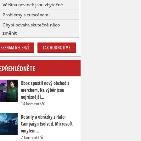
Většina novinek jsou zbytečné
Problémy s cutscénami
Chybí odvaha skutečně něco
změnit
SEZNAM RECENZÍ
JAK HODNOTÍME
EPŘEHLÉDNĚTE
Xbox spustil nový obchod s
merchem. Na výběr jsou
nejrůznější…
14 komentářů
Detaily a obrázky z Halo:
Campaign Evolved. Microsoft
omylem…
7 komentářů