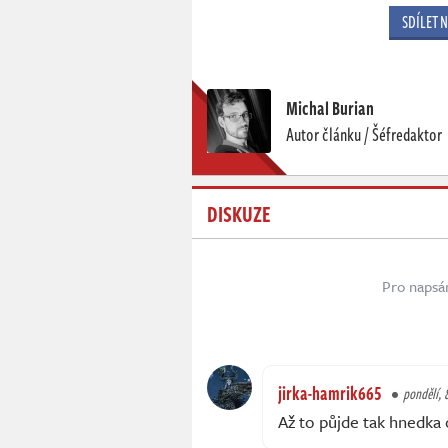
SDÍLET 
Michal Burian
Autor článku / Šéfredaktor
DISKUZE
Pro napsá
jirka-hamrik665
pondělí, 
Až to půjde tak hnedka 