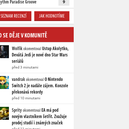
ythm Paradise Groove
9
SEZNAM RECENZÍ
JAK HODNOTÍME
O SE DĚJE V KOMUNITĚ
Wolfik
Ustup Akolytko,
okomentoval
Devátá Jedi je nové dno Star Wars
seriálů
před 3 minutami
vandrak
O Nintendo
okomentoval
Switch 2 je nadále zájem. Konzole
překonává rekordy
před 10 minutami
Sprity
EA má pod
okomentoval
novým vlastníkem šetřit. Zvažuje
prodej studií i známých značek
před 11 minutami