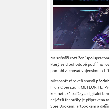
Na scénáři rozšíření spolupracov
který se dlouhodobě podílí na ro
pomohl zachovat vojenskou sci-fi
Microsoft zároveň spustil
předo
hru a Operation: METEORITE. Pre
kosmetické balíčky a digitální b
největší fanoušky je připravena t
SteelBookem, artbookem a dalším