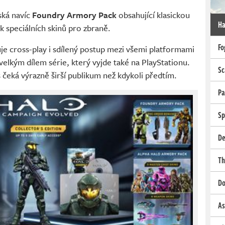
ská navíc
Foundry Armory Pack
obsahující klasickou
Ha
k speciálních skinů pro zbraně.
Fo
e cross-play i sdílený postup mezi všemi platformami
elkým dílem série, který vyjde také na PlayStationu.
Sc
 čeká výrazně širší publikum než kdykoli předtím.
Pa
Sp
De
Th
Do
As