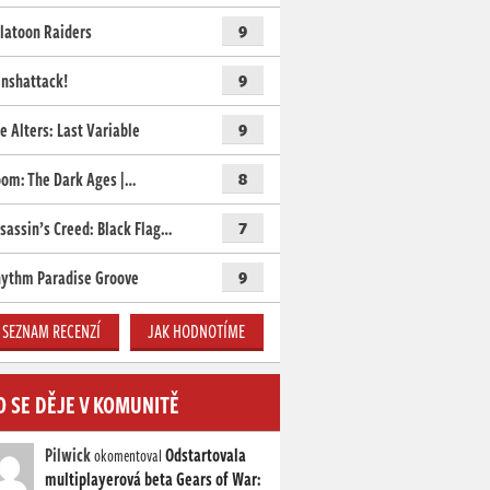
latoon Raiders
9
nshattack!
9
e Alters: Last Variable
9
om: The Dark Ages |…
8
sassin’s Creed: Black Flag…
7
ythm Paradise Groove
9
SEZNAM RECENZÍ
JAK HODNOTÍME
O SE DĚJE V KOMUNITĚ
Pilwick
Odstartovala
okomentoval
multiplayerová beta Gears of War: