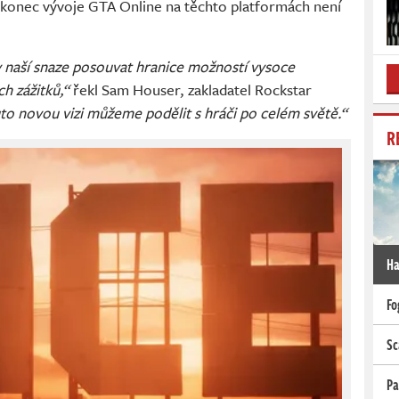
 konec vývoje GTA Online na těchto platformách není
 naší snaze posouvat hranice možností vysoce
h zážitků,“
řekl Sam Houser, zakladatel Rockstar
uto novou vizi můžeme podělit s hráči po celém světě.“
R
Ha
Fo
Sc
Pa