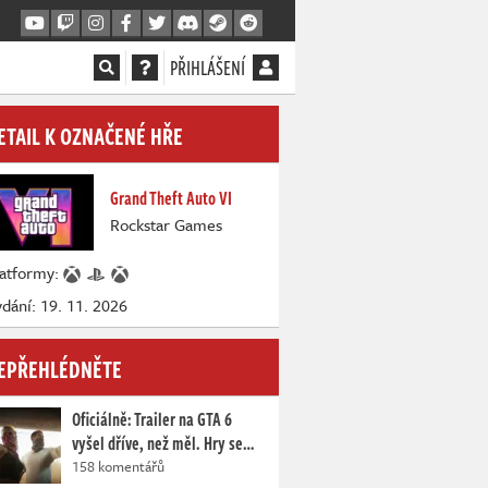
PŘIHLÁŠENÍ
ETAIL K OZNAČENÉ HŘE
Grand Theft Auto VI
Rockstar Games
latformy:
dání: 19. 11. 2026
EPŘEHLÉDNĚTE
Oficiálně: Trailer na GTA 6
vyšel dříve, než měl. Hry se…
158 komentářů