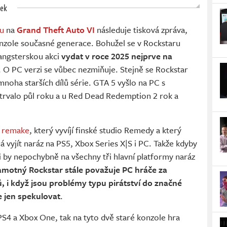
ček
ru
na
Grand Theft Auto VI
následuje tisková zpráva,
onzole současné generace. Bohužel se v Rockstaru
gangsterskou akci
vydat v roce 2025 nejprve na
. O PC verzi se vůbec nezmiňuje. Stejně se Rockstar
mnoha starších dílů série. GTA 5 vyšlo na PC s
trvalo půl roku a u Red Dead Redemption 2 rok a
2 remake
, který vyvíjí finské studio Remedy a který
vyjít naráz na PS5, Xbox Series X|S i PC. Takže kdyby
i by nepochybně na všechny tři hlavní platformy naráz
amotný Rockstar stále považuje PC hráče za
i když jsou problémy typu pirátství do značné
e jen spekulovat
.
S4 a Xbox One, tak na tyto dvě staré konzole hra