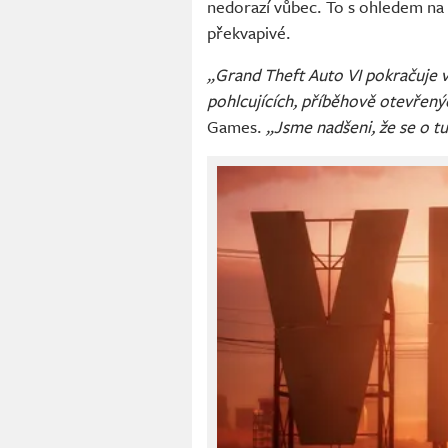
nedorazí vůbec. To s ohledem na
překvapivé.
„Grand Theft Auto VI pokračuje v
pohlcujících, příběhově otevřenýc
Games.
„Jsme nadšeni, že se o t