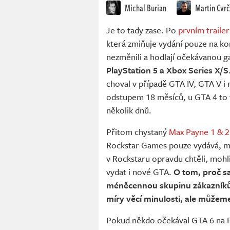
Michal Burian
Martin Cvr
Je to tady zase. Po
prvním traile
která zmiňuje vydání pouze na k
nezměnili a hodlají očekávanou 
PlayStation 5 a Xbox Series X/S
choval v případě GTA IV, GTA V i 
odstupem 18 měsíců, u GTA 4 to 
několik dnů.
Přitom chystaný
Max Payne 1 & 
Rockstar Games pouze vydává, má 
v Rockstaru opravdu chtěli, mohl
vydat i nové GTA.
O tom, proč s
méněcennou skupinu zákazníků, 
míry věcí minulosti, ale můžem
Pokud někdo očekával GTA 6 na P