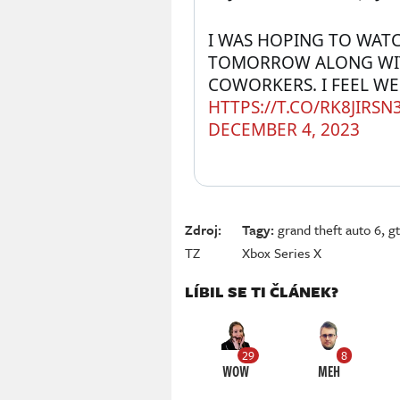
I WAS HOPING TO WATCH
TOMORROW ALONG WIT
HTTPS://T.CO/RK8JIRSN
DECEMBER 4, 2023
Zdroj:
Tagy:
grand theft auto 6
,
g
TZ
Xbox Series X
LÍBIL SE TI ČLÁNEK?
29
8
WOW
MEH