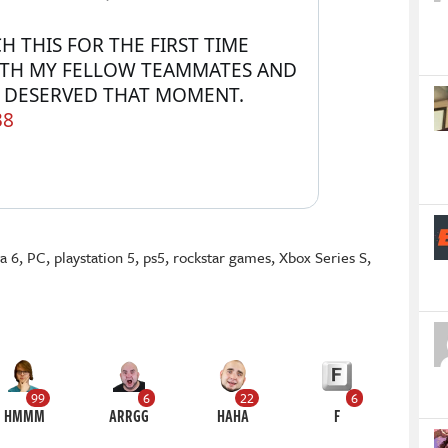
 THIS FOR THE FIRST TIME 
H MY FELLOW TEAMMATES AND 
COWORKERS. I FEEL WE DESERVED THAT MOMENT. 
38
ta 6
,
PC
,
playstation 5
,
ps5
,
rockstar games
,
Xbox Series S
,
99
6
22
6
HMMM
ARRGG
HAHA
F