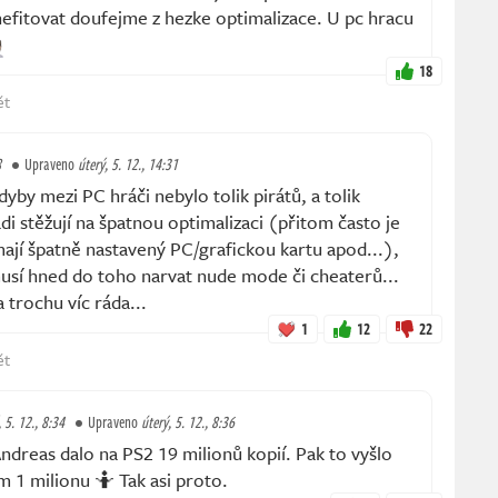
efitovat doufejme z hezke optimalizace. U pc hracu
18
ět
8
Upraveno
úterý, 5. 12., 14:31
y mezi PC hráči nebylo tolik pirátů, a tolik
di stěžují na špatnou optimalizaci (přitom často je
 mají špatně nastavený PC/grafickou kartu apod...),
usí hned do toho narvat nude mode či cheaterů...
a trochu víc ráda...
1
12
22
ět
, 5. 12., 8:34
Upraveno
úterý, 5. 12., 8:36
dreas dalo na PS2 19 milionů kopií. Pak to vyšlo
m 1 milionu 🤷 Tak asi proto.