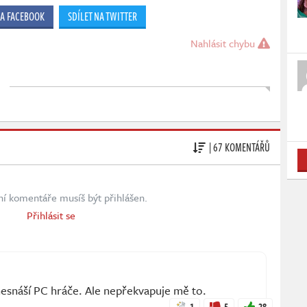
NA FACEBOOK
SDÍLET NA TWITTER
Nahlásit chybu
| 67 KOMENTÁŘŮ
ní komentáře musíš být přihlášen.
Přihlásit se
nesnáší PC hráče. Ale nepřekvapuje mě to.
1
5
28