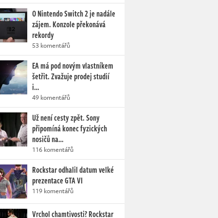
O Nintendo Switch 2 je nadále
zájem. Konzole překonává
rekordy
53 komentářů
EA má pod novým vlastníkem
šetřit. Zvažuje prodej studií
i…
49 komentářů
Už není cesty zpět. Sony
připomíná konec fyzických
nosičů na…
116 komentářů
Rockstar odhalil datum velké
prezentace GTA VI
119 komentářů
Vrchol chamtivosti? Rockstar