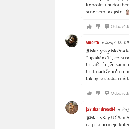
Konzolisti budou ben
si nejsem tak jistej
Odpověd
Smortn
úterý, 5. 12., 8:1
@MartyKay Možná kdyb
"uplakánků", co si rá
to spíš tím, že sami
tolik nadrženců co m
tak by je studia i měl
Odpověd
jakubandreas04
úterý
@MartyKay Už San An
na pc a prodeje kole