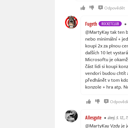
Odpovědět
Fugeth
ROCKETCLUB
@MartyKay tak ten bu
nebo minimální + jed
koupi 2x za plnou ce
dalších 10 let vystar
Microsoftu je okamžit
část lidi si koupi ko
vendori budou chtít 
předhánět v tom kdo 
konzole + hra atp. 
Odpověd
Allesgute
úterý, 5. 12., 7
@MartyKay Vzdy je je