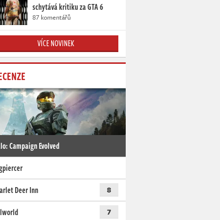
schytává kritiku za GTA 6
87 komentářů
VÍCE NOVINEK
ECENZE
lo: Campaign Evolved
gpiercer
arlet Deer Inn
8
lworld
7