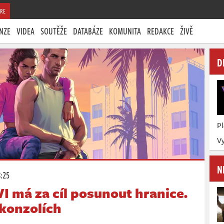
RE
NZE
VIDEA
SOUTĚŽE
DATABÁZE
KOMUNITA
REDAKCE
ŽIVĚ
D
P
Vy
N
8:25
I má za cíl posunout hranice.
 konzolích