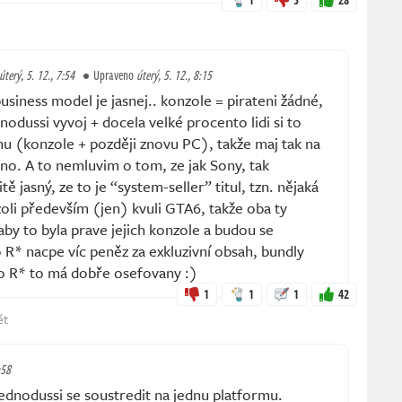
úterý, 5. 12., 7:54
Upraveno
úterý, 5. 12., 8:15
siness model je jasnej.. konzole = pirateni žádné,
nodussi vyvoj + docela velké procento lidi si to
nu (konzole + později znovu PC), takže maj tak na
áno. A to nemluvim o tom, ze jak Sony, tak
ě jasný, ze to je “system-seller” titul, tzn. nějaká
nzoli především (jen) kvuli GTA6, takže oba ty
aby to byla prave jejich konzole a budou se
R* nacpe víc peněz za exkluzivní obsah, bundly
No R* to má dobře osefovany :)
1
1
1
42
ět
:58
dnodussi se soustredit na jednu platformu.