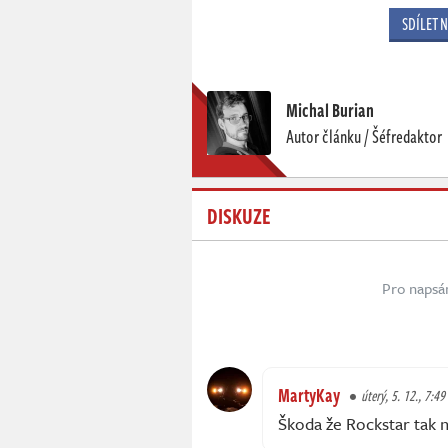
SDÍLET 
Michal Burian
Autor článku / Šéfredaktor
DISKUZE
Pro napsá
MartyKay
úterý, 5. 12., 7:49
Škoda že Rockstar tak 