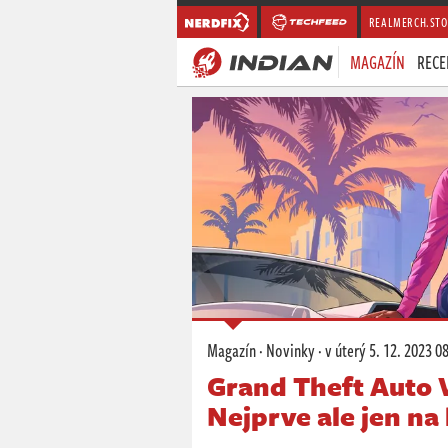
REALMERCH.STO
MAGAZÍN
RECE
Magazín
·
Novinky
·
v úterý
5. 12. 2023 0
Grand Theft Auto V
Nejprve ale jen na