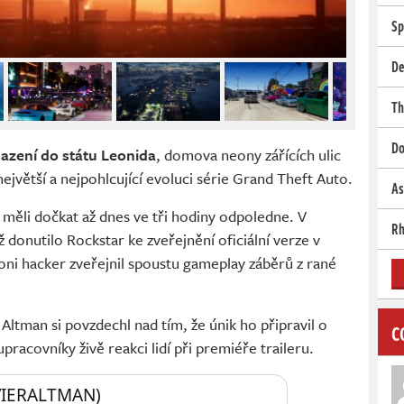
Sp
De
Th
Do
azení do státu Leonida
, domova neony zářících ulic
 největší a nejpohlcující evoluci série Grand Theft Auto.
As
 měli dočkat až dnes ve tři hodiny odpoledne. V
Rh
ož donutilo Rockstar ke zveřejnění oficiální verze v
 loni hacker zveřejnil spoustu gameplay záběrů z rané
ltman si povzdechl nad tím, že únik ho připravil o
C
pracovníky živě reakci lidí při premiéře traileru.
VIERALTMAN) 