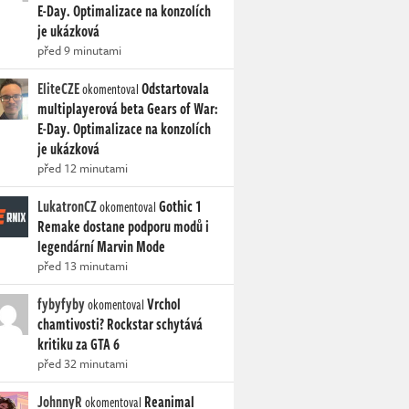
E-Day. Optimalizace na konzolích
je ukázková
před 9 minutami
EliteCZE
Odstartovala
okomentoval
multiplayerová beta Gears of War:
E-Day. Optimalizace na konzolích
je ukázková
před 12 minutami
LukatronCZ
Gothic 1
okomentoval
Remake dostane podporu modů i
legendární Marvin Mode
před 13 minutami
fybyfyby
Vrchol
okomentoval
chamtivosti? Rockstar schytává
kritiku za GTA 6
před 32 minutami
JohnnyR
Reanimal
okomentoval