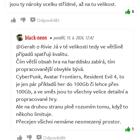
jsou ty nároky vcelku střídmé, až na tu velikost.
4
Odpovědět
black-neon
pondělí, 15. 6. 2026, 12:42
@Geralt-z-Rivie Já v té velikosti tedy ve většině
případů spatřuji kvalitu.
Čím větší obsah hra na harddisku zabírá, tím
propracovanější obvykle bývá.
CyberPunk, Avatar Frontiers, Resident Evil 4, to
je jen pár příkladů her do 100Gb či lehce přes
100Gb, a ve směs jsou to všechny velice detailní a
propracované hry.
Ale na druhou stranu plně rozumím tomu, když to
někoho limituje.
Přecejen všichni nemáme neomezený prostor.
1
Odpovědět