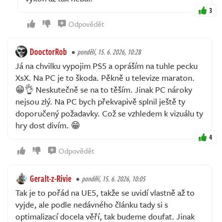
3
Odpovědět
DooctorRob
pondělí, 15. 6. 2026, 10:28
Já na chvilku vypojim PS5 a opráším na tuhle pecku
XsX. Na PC je to škoda. Pěkně u televize maraton.
😁👌 Neskutečně se na to těším. Jinak PC nároky
nejsou zlý. Na PC bych překvapivě splnil ještě ty
doporučený požadavky. Což se vzhledem k vizuálu ty
hry dost divím. 😁
4
Odpovědět
Geralt-z-Rivie
pondělí, 15. 6. 2026, 10:05
Tak je to pořád na UE5, takže se uvidí vlastně až to
vyjde, ale podle nedávného článku tady si s
optimalizací docela věří, tak budeme doufat. Jinak