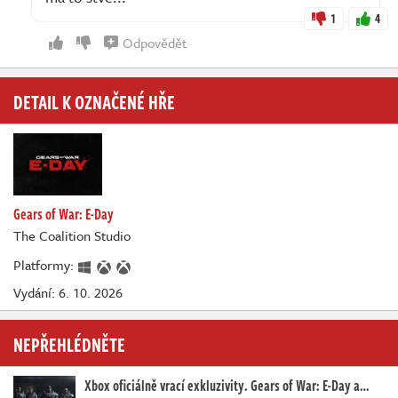
1
4
Odpovědět
DETAIL K OZNAČENÉ HŘE
Gears of War: E-Day
The Coalition Studio
Platformy:
Vydání: 6. 10. 2026
NEPŘEHLÉDNĚTE
Xbox oficiálně vrací exkluzivity. Gears of War: E-Day a…