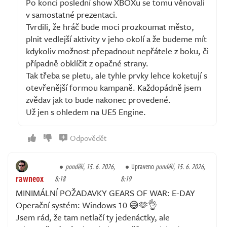
Po konci poslední show XBOXu se tomu věnovali
v samostatné prezentaci.
Tvrdili, že hráč bude moci prozkoumat město,
plnit vedlejší aktivity v jeho okolí a že budeme mít
kdykoliv možnost přepadnout nepřátele z boku, či
případně obklíčit z opačné strany.
Tak třeba se pletu, ale tyhle prvky lehce koketují s
otevřenější formou kampaně. Každopádně jsem
zvědav jak to bude nakonec provedené.
Už jen s ohledem na UE5 Engine.
Odpovědět
pondělí, 15. 6. 2026,
Upraveno
pondělí, 15. 6. 2026,
rawneox
8:18
8:19
MINIMÁLNÍ POŽADAVKY GEARS OF WAR: E-DAY
Operační systém: Windows 10 😅🫶👌
Jsem rád, že tam netlačí ty jedenáctky, ale