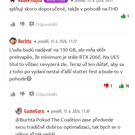
Radek-Hajda
pondělí, 15. 6. 2026, 18:51
splňuji skoro doporučené, takže v pohodě na FHD
1
Odpovědět
Buchta
pondělí, 15. 6. 2026, 11:23
Ľudia budú nadávať na 130 GB, ale mňa skôr
prekvapilo, že minimum je stále RTX 2060. Na UE5
titul to vôbec nevyzerá zle. Teraz už len dúfať, aby sa
z toho po vydaní nestal ďalší stutter fest a bude to v
pohode😄
1
10
Odpovědět
GameGuru
pondělí, 15. 6. 2026, 11:30
@Buchta Pokud The Coalition zase předvede
svou tradičně dobrou optimalizaci, tak bych se o
výkon až tak nebál.