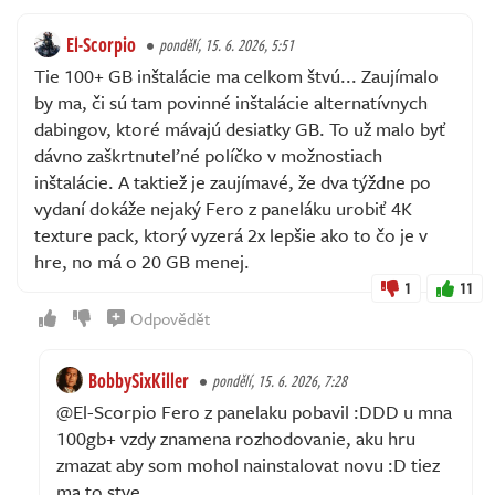
El-Scorpio
pondělí, 15. 6. 2026, 5:51
Tie 100+ GB inštalácie ma celkom štvú... Zaujímalo
by ma, či sú tam povinné inštalácie alternatívnych
dabingov, ktoré mávajú desiatky GB. To už malo byť
dávno zaškrtnuteľné políčko v možnostiach
inštalácie. A taktiež je zaujímavé, že dva týždne po
vydaní dokáže nejaký Fero z paneláku urobiť 4K
texture pack, ktorý vyzerá 2x lepšie ako to čo je v
hre, no má o 20 GB menej.
1
11
Odpovědět
BobbySixKiller
pondělí, 15. 6. 2026, 7:28
@El-Scorpio Fero z panelaku pobavil :DDD u mna
100gb+ vzdy znamena rozhodovanie, aku hru
zmazat aby som mohol nainstalovat novu :D tiez
ma to stve...