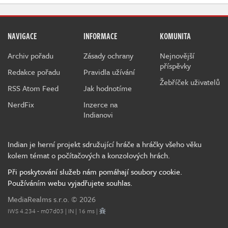
NAVIGACE
INFORMACE
KOMUNITA
Archiv pořadu
Zásady ochrany
Nejnovější
příspěvky
Redakce pořadu
Pravidla užívání
Žebříček uživatelů
RSS Atom Feed
Jak hodnotíme
NerdFix
Inzerce na
Indianovi
Indian je herní projekt sdružující hráče a hráčky všeho věku
kolem témat o počítačových a konzolových hrách.
Při poskytování služeb nám pomáhají soubory cookie.
Používáním webu vyjadřujete souhlas.
MediaRealms s.r.o.
© 2026
IWS 4.234 - m07d03 | IN | 16 ms |