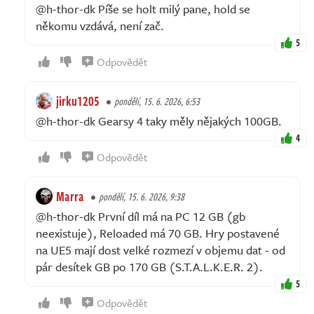
@h-thor-dk Píše se holt milý pane, hold se
někomu vzdává, není zač.
5
Odpovědět
jirku1205
pondělí, 15. 6. 2026, 6:53
@h-thor-dk Gearsy 4 taky měly nějakých 100GB.
4
Odpovědět
Marra
pondělí, 15. 6. 2026, 9:38
@h-thor-dk První díl má na PC 12 GB (gb
neexistuje), Reloaded má 70 GB. Hry postavené
na UE5 mají dost velké rozmezí v objemu dat - od
pár desítek GB po 170 GB (S.T.A.L.K.E.R. 2).
5
Odpovědět