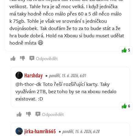
velikost. Tahle hra je až moc velká. I když jednička
má taky hodně něco málo přes 60 a 5 díl něco málo
k 75gb. Tohle je však ve srovnání s jedničkou
dvojnásobek. Tak doufám že to za to bude stát a že
hra bude dobrá. Hold na Xboxu si budu muset udělat
hodně místa 😆
5
Odpovědět
Harshday
pondělí, 15. 6. 2026, 6:01
@h-thor-dk Toto řeší rozšiřující karty. Taky
využívám 2TB, bez toho by se na xboxu nedalo
existovat. :D
6
Odpovědět
jirka-hamrik665
pondělí, 15. 6. 2026, 6:28