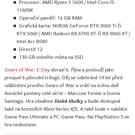
Procesor: AMD Ryzen 5 5600 / Intel Core i5-
11600K
Operační paměť: 16 GB RAM
Grafická karta: NVIDIA GeForce RTX 3060 Ti či
RTX 5060 / AMD Radeon RX 6700 XT či RX 9060 XT /
Intel Arc B580
DirectX 12
130 GB volného místa na SSD
Gears of War: E-Day
dorazí 6. října a poslouží jako
prequel k původní trilogii. Děj se odehrává 14 let před
událostmi prvního Gears of War a vrátí na scénu dvě
ikonické postavy celé série – Marcuse Fenixe a Doma
Santiaga. Hra obsáhne
české titulky
a bude dostupná
také na konzolích Xbox Series X/S. A také bude v nabídce
Game Pass Ultimate a PC Game Pass. Na PlayStation 5 se
hra nedostane.