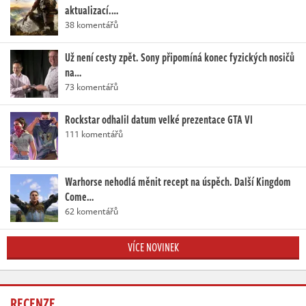
aktualizací.…
38 komentářů
Už není cesty zpět. Sony připomíná konec fyzických nosičů
na…
73 komentářů
Rockstar odhalil datum velké prezentace GTA VI
111 komentářů
Warhorse nehodlá měnit recept na úspěch. Další Kingdom
Come…
62 komentářů
VÍCE NOVINEK
RECENZE