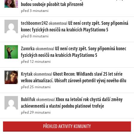
budou souboje působit tak přirozeně
před 3 minutami
techboomer242
Už není cesty zpět. Sony připomíná
okomentoval
konec fyzických nosičů na krabicích PlayStationu 5
před 8 minutami
Zavorka
Už není cesty zpět. Sony připomíná konec
okomentoval
fyzických nosičů na krabicích PlayStationu 5
před 12 minutami
Krytak
Ghost Recon: Wildlands slaví 25 let série
okomentoval
velkou aktualizací. Ubisoft zároveň potvrdil vývoj nového dílu
před 25 minutami
Bublifuk
Xbox na letošní rok chystá další změny
okomentoval
achievementů a vlastní podobu platinové trofeje
před 29 minutami
PŘEHLED AKTIVITY KOMUNITY