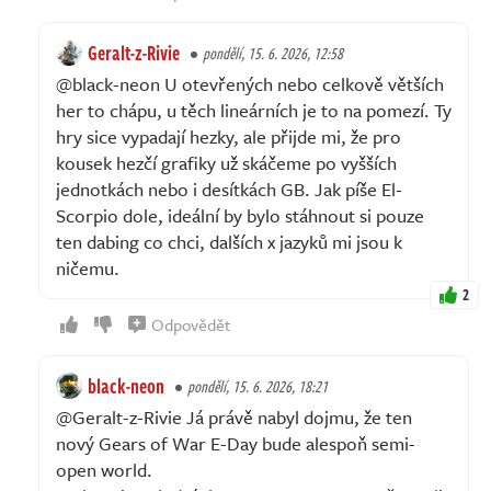
Geralt-z-Rivie
pondělí, 15. 6. 2026, 12:58
@black-neon U otevřených nebo celkově větších
her to chápu, u těch lineárních je to na pomezí. Ty
hry sice vypadají hezky, ale přijde mi, že pro
kousek hezčí grafiky už skáčeme po vyšších
jednotkách nebo i desítkách GB. Jak píše El-
Scorpio dole, ideální by bylo stáhnout si pouze
ten dabing co chci, dalších x jazyků mi jsou k
ničemu.
2
Odpovědět
black-neon
pondělí, 15. 6. 2026, 18:21
@Geralt-z-Rivie Já právě nabyl dojmu, že ten
nový Gears of War E-Day bude alespoň semi-
open world.