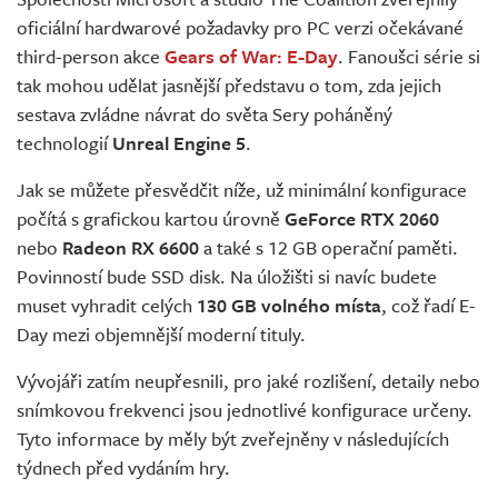
Živě
oficiální hardwarové požadavky pro PC verzi očekávané
third-person akce
Gears of War: E-Day
. Fanoušci série si
tak mohou udělat jasnější představu o tom, zda jejich
sestava zvládne návrat do světa Sery poháněný
technologií
Unreal Engine 5
.
Jak se můžete přesvědčit níže, už minimální konfigurace
počítá s grafickou kartou úrovně
GeForce RTX 2060
nebo
Radeon RX 6600
a také s 12 GB operační paměti.
Povinností bude SSD disk. Na úložišti si navíc budete
muset vyhradit celých
130 GB volného místa
, což řadí E-
Day mezi objemnější moderní tituly.
Vývojáři zatím neupřesnili, pro jaké rozlišení, detaily nebo
snímkovou frekvenci jsou jednotlivé konfigurace určeny.
Tyto informace by měly být zveřejněny v následujících
týdnech před vydáním hry.