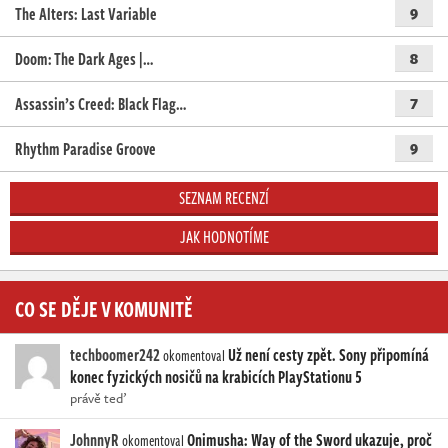
The Alters: Last Variable
9
Doom: The Dark Ages |…
8
Assassin’s Creed: Black Flag…
7
Rhythm Paradise Groove
9
SEZNAM RECENZÍ
JAK HODNOTÍME
CO SE DĚJE V KOMUNITĚ
techboomer242
Už není cesty zpět. Sony připomíná
okomentoval
konec fyzických nosičů na krabicích PlayStationu 5
právě teď
JohnnyR
Onimusha: Way of the Sword ukazuje, proč
okomentoval