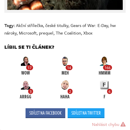
Tagy:
Akční střílečka
,
české titulky
,
Gears of War: E-Day
,
hw
nároky
,
Microsoft
,
prequel
,
The Coalition
,
Xbox
LÍBIL SE TI ČLÁNEK?
17
14
166
WOW
MEH
HMMM
3
2
6
ARRGG
HAHA
F
SDÍLET NA FACEBOOK
SDÍLET NA TWITTER
Nahlásit chybu