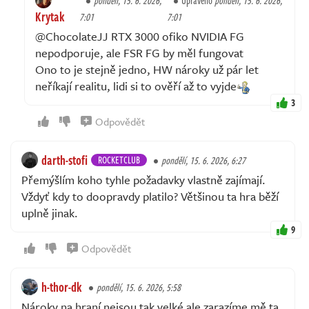
pondělí, 15. 6. 2026,
Upraveno
pondělí, 15. 6. 2026,
Krytak
7:01
7:01
@ChocolateJJ RTX 3000 ofiko NVIDIA FG
nepodporuje, ale FSR FG by měl fungovat
Ono to je stejně jedno, HW nároky už pár let
neříkají realitu, lidi si to ověří až to vyjde
3
Odpovědět
darth-stofi
ROCKETCLUB
pondělí, 15. 6. 2026, 6:27
Přemýšlím koho tyhle požadavky vlastně zajímají.
Vždyť kdy to doopravdy platilo? Většinou ta hra běží
uplně jinak.
9
Odpovědět
h-thor-dk
pondělí, 15. 6. 2026, 5:58
Nároky na hraní nejsou tak velké ale zarazíme mě ta