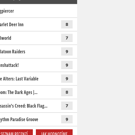
gpiercer
arlet Deer Inn
8
lworld
7
latoon Raiders
9
nshattack!
9
e Alters: Last Variable
9
om: The Dark Ages |…
8
sassin’s Creed: Black Flag…
7
ythm Paradise Groove
9
SEZNAM RECENZÍ
JAK HODNOTÍME