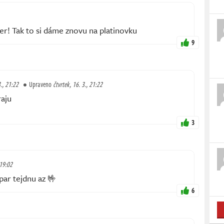
ver! Tak to si dáme znovu na platinovku
9
3., 21:22
Upraveno
čtvrtek, 16. 3., 21:22
raju
3
 19:02
par tejdnu az 🤟
6