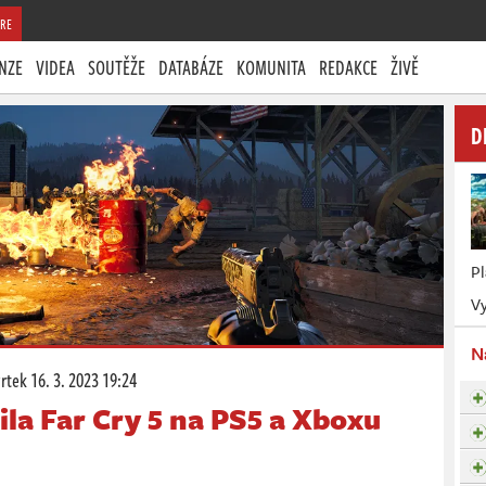
RE
NZE
VIDEA
SOUTĚŽE
DATABÁZE
KOMUNITA
REDAKCE
ŽIVĚ
D
P
Vy
N
vrtek
16. 3. 2023 19:24
ila Far Cry 5 na PS5 a Xboxu