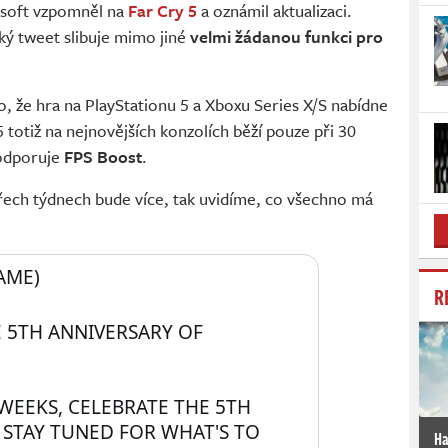
bisoft vzpomněl na
Far Cry 5
a oznámil aktualizaci.
tký tweet slibuje mimo jiné
velmi žádanou funkci pro
to, že hra na PlayStationu 5 a Xboxu Series X/S nabídne
5 totiž na nejnovějších konzolích běží pouze při 30
podporuje
FPS Boost
.
třech týdnech bude více, tak uvidíme, co všechno má
AME) 
R
🎉 LET'S CELEBRATE THE 5TH ANNIVERSARY OF 
WEEKS, CELEBRATE THE 5TH 
 STAY TUNED FOR WHAT'S TO 
Ha