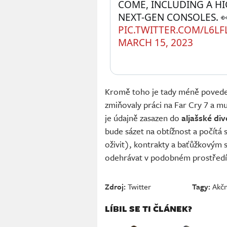
COME, INCLUDING A HI
NEXT-GEN CONSOLES. 
PIC.TWITTER.COM/L6LF
MARCH 15, 2023
Kromě toho je tady méně pove
zmiňovaly práci na Far Cry 7 a mu
je údajně zasazen do
aljašské di
bude sázet na obtížnost a počítá
oživit), kontrakty a baťůžkovým 
odehrávat v podobném prostředí
Zdroj:
Twitter
Tagy:
Akčn
LÍBIL SE TI ČLÁNEK?