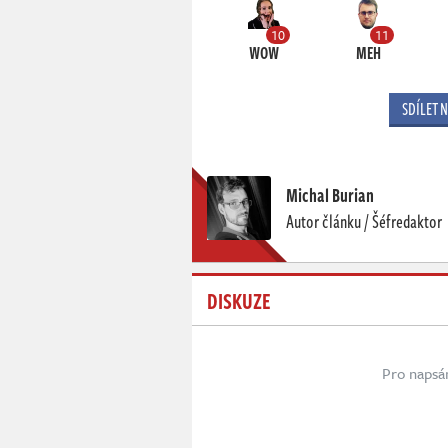
10
11
WOW
MEH
SDÍLET 
Michal Burian
Autor článku / Šéfredaktor
DISKUZE
Pro napsá