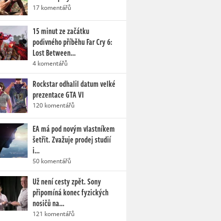
17 komentářů
15 minut ze začátku
podivného příběhu Far Cry 6:
Lost Between…
4 komentářů
Rockstar odhalil datum velké
prezentace GTA VI
120 komentářů
EA má pod novým vlastníkem
šetřit. Zvažuje prodej studií
i…
50 komentářů
Už není cesty zpět. Sony
připomíná konec fyzických
nosičů na…
121 komentářů