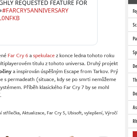
GHLY REQUESTED FEATURE FOR 

#FARCRY5ANNIVERSARY
Fo
L0NFKB
Sc
Pa
Sp
dené
Far Cry 6
a
spekulace
z konce ledna tohoto roku
ltiplayerovém titulu z tohoto universa. Druhý projekt
De
vočiny
a inspirován úspěšným Escape from Tarkov. Prý
 se s permadeath (situace, kdy se po smrti nemůžeme
Th
systémem. Příběh klasického Far Cry 7 by se mohl
Do
.
As
í střílečka
,
Aktualizace
,
Far Cry 5
,
Ubisoft
,
vylepšení
,
Výročí
Rh