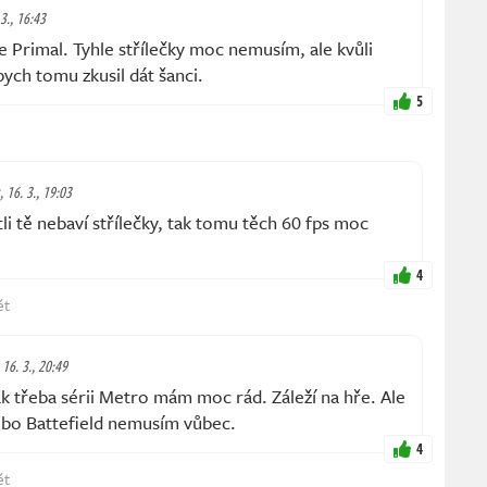
 3., 16:43
e Primal. Tyhle střílečky moc nemusím, ale kvůli
ych tomu zkusil dát šanci.
5
, 16. 3., 19:03
 tě nebaví střílečky, tak tomu těch 60 fps moc
4
ět
 16. 3., 20:49
třeba sérii Metro mám moc rád. Záleží na hře. Ale
ebo Battefield nemusím vůbec.
4
ět