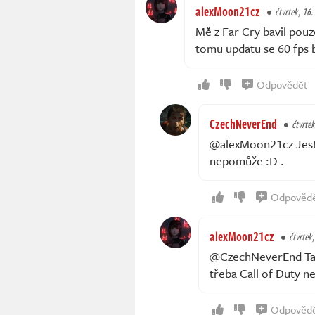
alexMoon21cz
čtvrtek, 16.
Mě z Far Cry bavil pouz
tomu updatu se 60 fps b
Odpovědět
CzechNeverEnd
čtvrtek
@alexMoon21cz Jestli
nepomůže :D .
Odpověd
alexMoon21cz
čtvrtek,
@CzechNeverEnd Tak 
třeba Call of Duty n
Odpověd