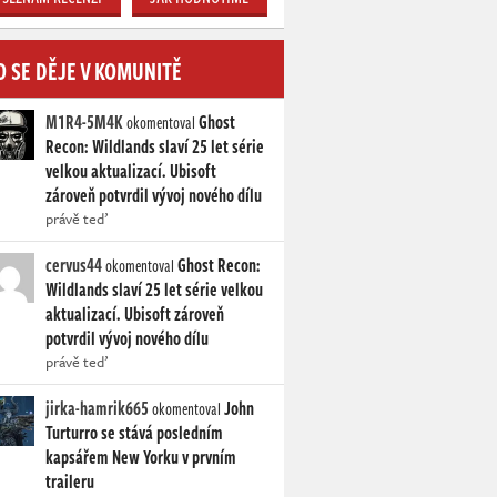
O SE DĚJE V KOMUNITĚ
M1R4-5M4K
Ghost
okomentoval
Recon: Wildlands slaví 25 let série
velkou aktualizací. Ubisoft
zároveň potvrdil vývoj nového dílu
právě teď
cervus44
Ghost Recon:
okomentoval
Wildlands slaví 25 let série velkou
aktualizací. Ubisoft zároveň
potvrdil vývoj nového dílu
právě teď
jirka-hamrik665
John
okomentoval
Turturro se stává posledním
kapsářem New Yorku v prvním
traileru