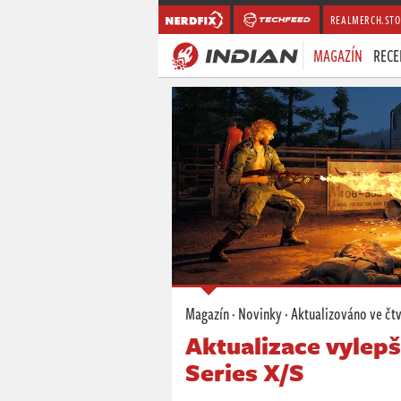
REALMERCH.STO
MAGAZÍN
RECE
Magazín
·
Novinky
· Aktualizováno
ve čt
Aktualizace vylepš
Series X/S