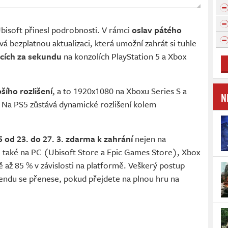
bisoft přinesl podrobnosti. V rámci
oslav pátého
á bezplatnou aktualizaci, která umožní zahrát si tuhle
mcích za sekundu
na konzolích PlayStation 5 a Xbox
pšího rozlišení
, a to 1920x1080 na Xboxu Series S a
N
 Na PS5 zůstává dynamické rozlišení kolem
5 od 23. do 27. 3. zdarma k zahrání
nejen na
e také na PC (Ubisoft Store a Epic Games Store), Xbox
 až 85 % v závislosti na platformě. Veškerý postup
ndu se přenese, pokud přejdete na plnou hru na