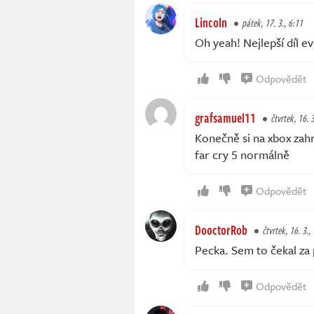
Lincoln
pátek, 17. 3., 6:11
Oh yeah! Nejlepší díl e
Odpovědět
grafsamuel11
čtvrtek, 16. 
Konečně si na xbox zah
far cry 5 normálně
Odpovědět
DooctorRob
čtvrtek, 16. 3.,
Pecka. Sem to čekal za 
Odpovědět