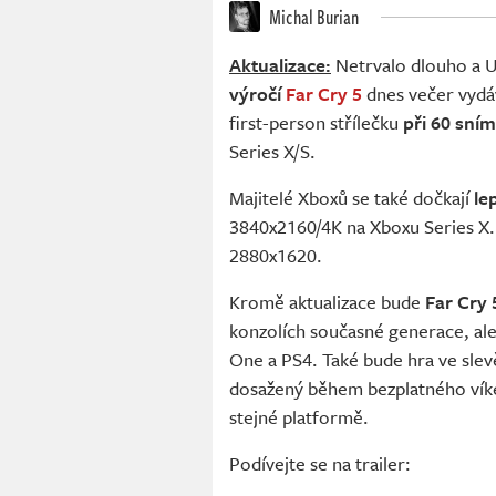
Michal Burian
Aktualizace:
Netrvalo dlouho a U
výročí
Far Cry 5
dnes večer vydáv
first-person střílečku
při 60 sní
Series X/S.
Majitelé Xboxů se také dočkají
le
3840x2160/4K na Xboxu Series X.
2880x1620.
Kromě aktualizace bude
Far Cry 
konzolích současné generace, al
One a PS4. Také bude hra ve slevě
dosažený během bezplatného víke
stejné platformě.
Podívejte se na trailer: