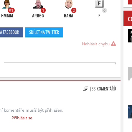
91
1
2
0
HMMM
ARRGG
HAHA
F
C
NA FACEBOOK
SDÍLET NA TWITTER
Nahlásit chybu
| 33 KOMENTÁŘŮ
ní komentáře musíš být přihlášen.
Přihlásit se