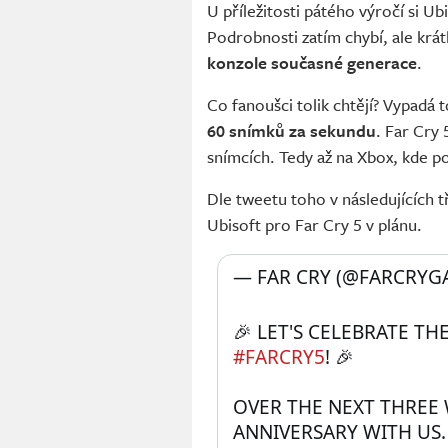
U příležitosti pátého výročí si U
Podrobnosti zatím chybí, ale krá
konzole současné generace
.
Co fanoušci tolik chtějí? Vypadá 
60 snímků za sekundu
. Far Cry 
snímcích. Tedy až na Xbox, kde 
Dle tweetu toho v následujících 
Ubisoft pro Far Cry 5 v plánu.
— FAR CRY (@FARCRYG
#FARCRY5
! 🎉
OVER THE NEXT THREE 
ANNIVERSARY WITH US.