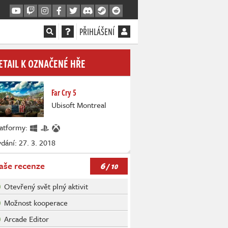
PŘIHLÁŠENÍ
ETAIL K OZNAČENÉ HŘE
Far Cry 5
Ubisoft Montreal
latformy:
dání: 27. 3. 2018
6
aše recenze
/ 10
Otevřený svět plný aktivit
Možnost kooperace
Arcade Editor