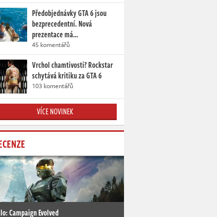
Předobjednávky GTA 6 jsou
bezprecedentní. Nová
prezentace má…
45 komentářů
Vrchol chamtivosti? Rockstar
schytává kritiku za GTA 6
103 komentářů
VÍCE NOVINEK
ECENZE
lo: Campaign Evolved