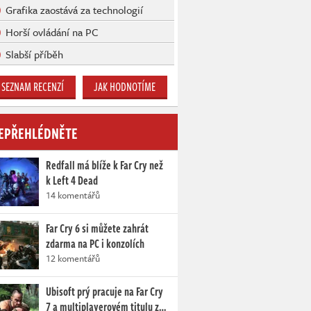
Grafika zaostává za technologií
Horší ovládání na PC
Slabší příběh
SEZNAM RECENZÍ
JAK HODNOTÍME
EPŘEHLÉDNĚTE
Redfall má blíže k Far Cry než
k Left 4 Dead
14 komentářů
Far Cry 6 si můžete zahrát
zdarma na PC i konzolích
12 komentářů
Ubisoft prý pracuje na Far Cry
7 a multiplayerovém titulu z…