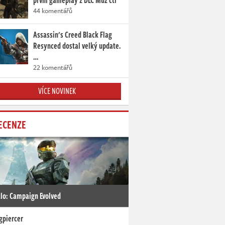
první gameplay z DLC Muž cti
44 komentářů
Assassin's Creed Black Flag
Resynced dostal velký update.
…
22 komentářů
VÍCE NOVINEK
ECENZE
lo: Campaign Evolved
gpiercer