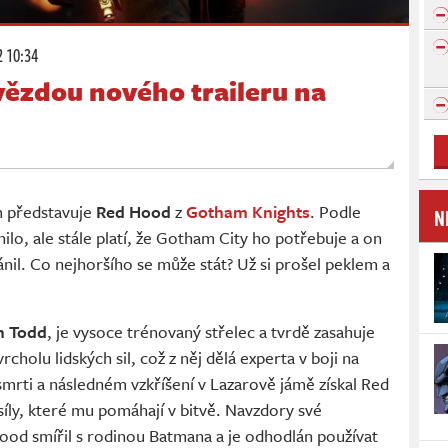
2 10:34
ězdou nového traileru na
m představuje
Red Hood
z
Gotham Knights
. Podle
N
lo, ale stále platí, že Gotham City ho potřebuje a on
nil. Co nejhoršího se může stát? Už si prošel peklem a
n Todd
, je vysoce trénovaný střelec a tvrdě zasahuje
cholu lidských sil, což z něj dělá experta v boji na
 smrti a následném vzkříšení v Lazarově jámě získal Red
íly, které mu pomáhají v bitvě. Navzdory své
ood smířil s rodinou Batmana a je odhodlán používat