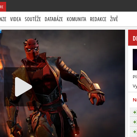
RE
NZE
VIDEA
SOUTĚŽE
DATABÁZE
KOMUNITA
REDAKCE
ŽIVĚ
D
P
Vy
N