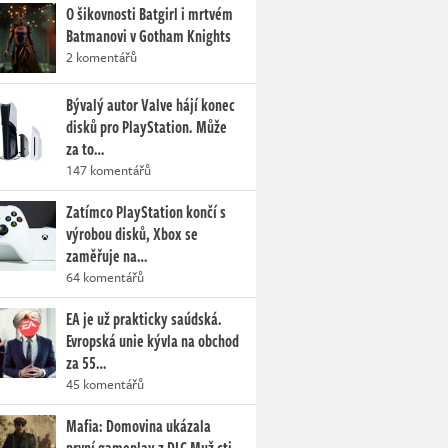
O šikovnosti Batgirl i mrtvém
Batmanovi v Gotham Knights
2 komentářů
Bývalý autor Valve hájí konec
disků pro PlayStation. Může
za to…
147 komentářů
Zatímco PlayStation končí s
výrobou disků, Xbox se
zaměřuje na…
64 komentářů
EA je už prakticky saúdská.
Evropská unie kývla na obchod
za 55…
45 komentářů
Mafia: Domovina ukázala