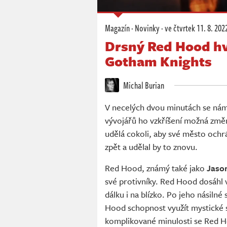
Magazín
·
Novinky
·
ve čtvrtek
11. 8. 202
Drsný Red Hood hv
Gotham Knights
Michal Burian
V necelých dvou minutách se ná
vývojářů ho vzkříšení možná změni
udělá cokoli, aby své město ochrá
zpět a udělal by to znovu.
Red Hood, známý také jako
Jaso
své protivníky. Red Hood dosáhl vr
dálku i na blízko. Po jeho násilné
Hood schopnost využít mystické s
komplikované minulosti se Red H