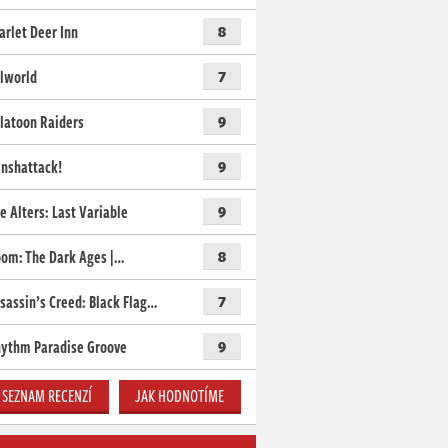
arlet Deer Inn
8
lworld
7
latoon Raiders
9
nshattack!
9
e Alters: Last Variable
9
om: The Dark Ages |…
8
sassin’s Creed: Black Flag…
7
ythm Paradise Groove
9
SEZNAM RECENZÍ
JAK HODNOTÍME