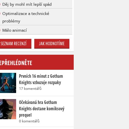
Děj by mohl mít lepší spád
Optimalizace a technické
problémy
Málo animací
SEZNAM RECENZÍ
JAK HODNOTÍME
EPŘEHLÉDNĚTE
Prvních 16 minut z Gotham
Knights vzbuzuje rozpaky
17 komentářů
Očekávaná hra Gotham
Knights dostane komiksový
prequel
0 komentářů