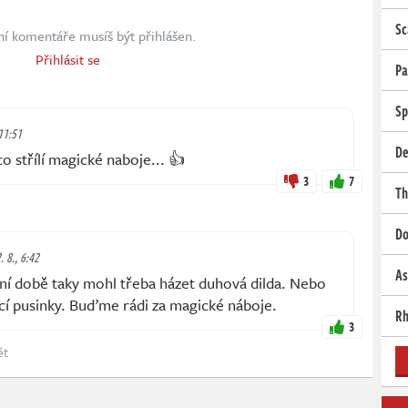
Sc
ní komentáře musíš být přihlášen.
Přihlásit se
Pa
Sp
 11:51
De
 střílí magické naboje... 👍
3
7
Th
Do
. 8., 6:42
As
í době taky mohl třeba házet duhová dilda. Nebo
cí pusinky. Buďme rádi za magické náboje.
Rh
3
ět