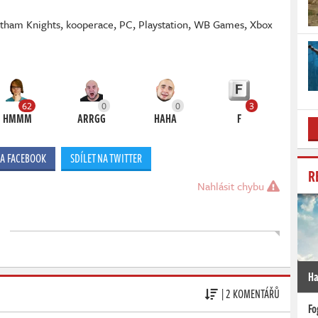
tham Knights
,
kooperace
,
PC
,
Playstation
,
WB Games
,
Xbox
62
0
0
3
HMMM
ARRGG
HAHA
F
NA FACEBOOK
SDÍLET NA TWITTER
R
Nahlásit chybu
Ha
| 2 KOMENTÁŘŮ
Fo