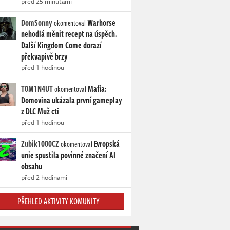
před 25 minutami
DomSonny
Warhorse
okomentoval
nehodlá měnit recept na úspěch.
Další Kingdom Come dorazí
překvapivě brzy
před 1 hodinou
T0M1N4UT
Mafia:
okomentoval
Domovina ukázala první gameplay
z DLC Muž cti
před 1 hodinou
Zubik1000CZ
Evropská
okomentoval
unie spustila povinné značení AI
obsahu
před 2 hodinami
PŘEHLED AKTIVITY KOMUNITY