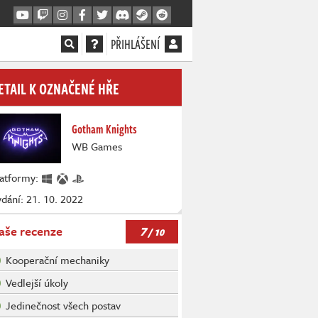
PŘIHLÁŠENÍ
ETAIL K OZNAČENÉ HŘE
Gotham Knights
WB Games
latformy:
dání: 21. 10. 2022
7
aše recenze
/ 10
Kooperační mechaniky
Vedlejší úkoly
Jedinečnost všech postav