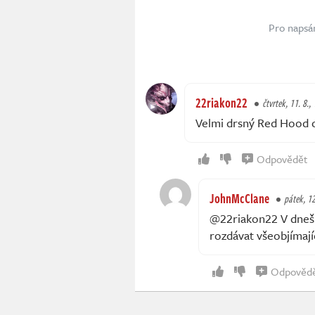
Pro napsá
22riakon22
čtvrtek, 11. 8.,
Velmi drsný Red Hood co
Odpovědět
JohnMcClane
pátek, 12
@22riakon22 V dnešn
rozdávat všeobjímají
Odpověd