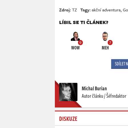
Zdroj:
TZ
Tagy:
akční adventura
,
Go
LÍBIL SE TI ČLÁNEK?
9
7
WOW
MEH
SDÍLET 
Michal Burian
Autor článku / Šéfredaktor
DISKUZE