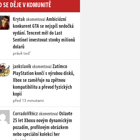
O SE DĚJE V KOMUNITĚ
Krytak
Ambiciózní
okomentoval
konkurent GTA se nejspíš nedočká
vydání. Tencent měl do Last
Sentinel investovat stovky milionů
dolarů
právě teď
jankslavik
Zatímco
okomentoval
PlayStation končí s výrobou disků,
Xbox se zaměřuje na zpětnou
kompatibilitu a převod fyzických
kopií
před 13 minutami
CorradoVR6cz
Oslavte
okomentoval
25 let Xboxu novým dynamickým
pozadím, profilovým obrázkem
nebo speciální kolekcí her