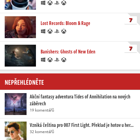
7
Lost Records: Bloom & Rage
7
Banishers: Ghosts of New Eden
NEPŘEHLÉDNĚTE
Akční fantasy adventura Tides of Annihilation na nových
záběrech
19 komentářů
Vzniká čeština pro 007 First Light. Překlad je hotov u her…
32 komentářů