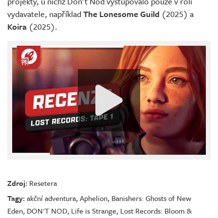
projekty, u nichž Don't Nod vystupovalo pouze v roli
vydavatele, například
The Lonesome Guild
(2025) a
Koira
(2025).
Zdroj:
Resetera
Tagy:
akční adventura
,
Aphelion
,
Banishers: Ghosts of New
Eden
,
DON'T NOD
,
Life is Strange
,
Lost Records: Bloom &