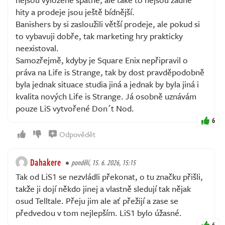
hity a prodeje jsou ještě bídnější.
Banishers by si zasloužili větší prodeje, ale pokud si
to vybavuji dobře, tak marketing hry prakticky
neexistoval.
Samozřejmě, kdyby je Square Enix nepřipravil o
práva na Life is Strange, tak by dost pravděpodobně
byla jednak situace studia jiná a jednak by byla jiná i
kvalita nových Life is Strange. Já osobně uznávám
pouze LiS vytvořené Don´t Nod.
6
Odpovědět
Dahakere
pondělí, 15. 6. 2026, 15:15
Tak od LiS1 se nezvládli překonat, o tu značku přišli,
takže ji dojí někdo jinej a vlastně sledují tak nějak
osud Telltale. Přeju jim ale ať přežijí a zase se
předvedou v tom nejlepším. LiS1 bylo úžasné.
6