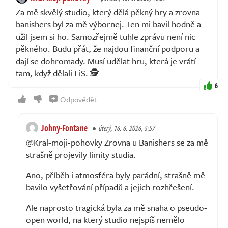
Za mě skvělý studio, který dělá pěkný hry a zrovna
banishers byl za mě výbornej. Ten mi bavil hodně a
užil jsem si ho. Samozřejmě tuhle zprávu není nic
pěkného. Budu přát, že najdou finanční podporu a
dají se dohromady. Musí udělat hru, která je vrátí
tam, když dělali LiS. 🕵️
6
Odpovědět
Johny-Fontane
úterý, 16. 6. 2026, 5:57
@Kral-moji-pohovky Zrovna u Banishers se za mě
strašně projevily limity studia.
Ano, příběh i atmosféra byly parádní, strašně mě
bavilo vyšetřování případů a jejich rozhřešení.
Ale naprosto tragická byla za mě snaha o pseudo-
open world, na který studio nejspíš nemělo