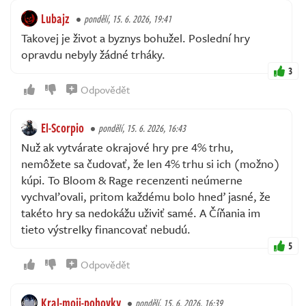
Lubajz
pondělí, 15. 6. 2026, 19:41
Takovej je život a byznys bohužel. Poslední hry
opravdu nebyly žádné trháky.
3
Odpovědět
El-Scorpio
pondělí, 15. 6. 2026, 16:43
Nuž ak vytvárate okrajové hry pre 4% trhu,
nemôžete sa čudovať, že len 4% trhu si ich (možno)
kúpi. To Bloom & Rage recenzenti neúmerne
vychvaľovali, pritom každému bolo hneď jasné, že
takéto hry sa nedokážu uživiť samé. A Číňania im
tieto výstrelky financovať nebudú.
5
Odpovědět
Kral-moji-pohovky
pondělí, 15. 6. 2026, 16:39