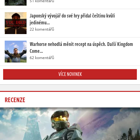
51 komentářů
Japonský vývojář do své hry přidal češtinu kvůli
jedinému…
22 komentářů
Warhorse nehodlá měnit recept na úspěch. Další Kingdom
Come…
62 komentářů
VÍCE NOVINEK
RECENZE