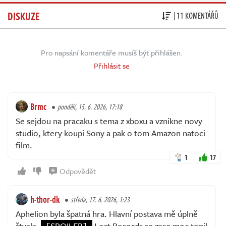
DISKUZE
| 11 KOMENTÁŘŮ
Pro napsání komentáře musíš být přihlášen.
Přihlásit se
Brmc
pondělí, 15. 6. 2026, 17:18
Se sejdou na pracaku s tema z xboxu a vznikne novy
studio, ktery koupi Sony a pak o tom Amazon natoci
film.
1
17
Odpovědět
h-thor-dk
středa, 17. 6. 2026, 1:23
Aphelion byla špatná hra. Hlavní postava mě úplně
štvala.
[SPOILER]
Lost Records se zase moc topil