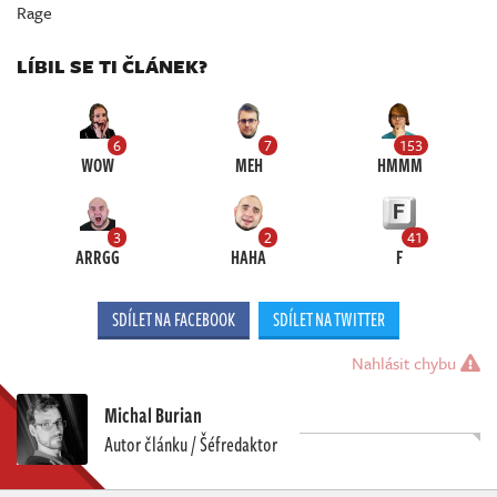
Rage
LÍBIL SE TI ČLÁNEK?
6
7
153
WOW
MEH
HMMM
3
2
41
ARRGG
HAHA
F
SDÍLET NA FACEBOOK
SDÍLET NA TWITTER
Nahlásit chybu
Michal Burian
Autor článku / Šéfredaktor