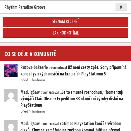
Rhythm Paradise Groove
9
SEZNAM RECENZÍ
JAK HODNOTÍME
CO SE DĚJE V KOMUNITĚ
Ruzova-bakterie
Už není cesty zpět. Sony připomíná
okomentoval
konec fyzických nosičů na krabicích PlayStationu 5
před 1 hodinou
MadJigSaw
„Je to smutné rozhodnutí,“ komentují
okomentoval
vývojáři Clair Obscur: Expedition 33 ukončení výroby disků na
PlayStationu
před 1 hodinou
MadJigSaw
Zatímco PlayStation končí s výrobou
okomentoval
disků, Xbox se zaměřuje na zpětnou kompatibilitu a převod