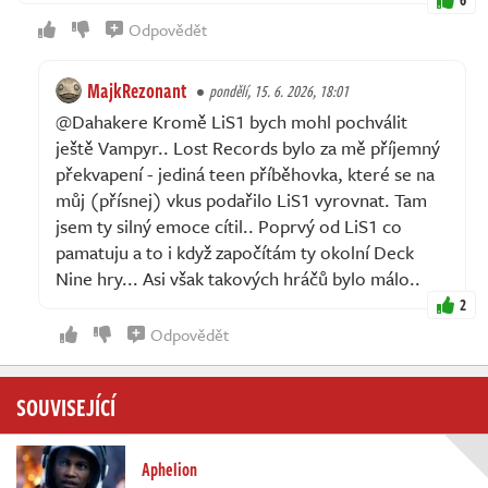
Odpovědět
MajkRezonant
pondělí, 15. 6. 2026, 18:01
@Dahakere Kromě LiS1 bych mohl pochválit
ještě Vampyr.. Lost Records bylo za mě příjemný
překvapení - jediná teen příběhovka, které se na
můj (přísnej) vkus podařilo LiS1 vyrovnat. Tam
jsem ty silný emoce cítil.. Poprvý od LiS1 co
pamatuju a to i když započítám ty okolní Deck
Nine hry... Asi však takových hráčů bylo málo..
2
Odpovědět
SOUVISEJÍCÍ
Aphelion