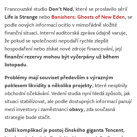
Živě
Francouzské studio
Don't Nod
, které se proslavilo sérií
Life is Strange
nebo
Banishers: Ghosts of New Eden
, se
podle nových informací ocitlo v mimořádně složité
finanční situaci. Interní auditorská zpráva údajně varuje,
že pokud se společnosti nepodaří rychle zlepšit
hospodaření nebo získat nové zdroje financování, její
finanční rezervy mohou být vyčerpány už během
listopadu
.
Problémy mají souviset především s výrazným
poklesem likvidity a několika projekty
, které nesplnily
obchodní očekávání. Vedení studia nyní hledá způsob, jak
situaci stabilizovat, ale podle dostupných informací panují
mezi investory i zaměstnanci
obavy
, zda současná
strategie bude stačit.
Další komplikací je
postoj čínského giganta Tencent
,