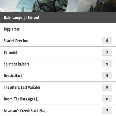
Halo: Campaign Evolved
Fogpiercer
Scarlet Deer Inn
8
Palworld
7
Splatoon Raiders
9
Denshattack!
9
The Alters: Last Variable
9
Doom: The Dark Ages |…
8
Assassin’s Creed: Black Flag…
7