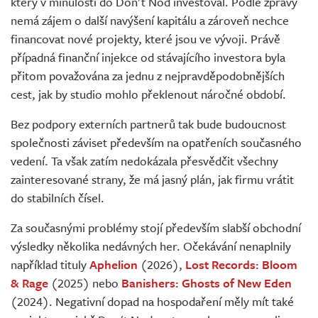
který v minulosti do Don't Nod investoval. Podle zprávy
nemá zájem o další navýšení kapitálu a zároveň nechce
financovat nové projekty, které jsou ve vývoji. Právě
případná finanční injekce od stávajícího investora byla
přitom považována za jednu z nejpravděpodobnějších
cest, jak by studio mohlo překlenout náročné období.
Bez podpory externích partnerů tak bude budoucnost
společnosti záviset především na opatřeních současného
vedení. Ta však zatím nedokázala přesvědčit všechny
zainteresované strany, že má jasný plán, jak firmu vrátit
do stabilních čísel.
Za současnými problémy stojí především slabší obchodní
výsledky několika nedávných her. Očekávání nenaplnily
například tituly
Aphelion
(2026),
Lost Records: Bloom
& Rage
(2025) nebo
Banishers: Ghosts of New Eden
(2024). Negativní dopad na hospodaření měly mít také