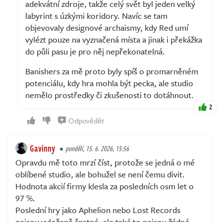
adekvátní zdroje, takže celý svět byl jeden velký
labyrint s úzkými koridory. Navíc se tam
objevovaly designové archaismy, kdy Red umí
vylézt pouze na vyznačená místa a jinak i překážka
do půli pasu je pro něj nepřekonatelná.
Banishers za mě proto byly spíš o promarněném
potenciálu, kdy hra mohla být pecka, ale studio
nemělo prostředky či zkušenosti to dotáhnout.
2
Odpovědět
Gavinny
pondělí, 15. 6. 2026, 15:56
Opravdu mě toto mrzí číst, protože se jedná o mé
oblíbené studio, ale bohužel se není čemu divit.
Hodnota akcií firmy klesla za posledních osm let o
97 %.
Poslední hry jako Aphelion nebo Lost Records
nejsou vyloženě špatné, ale také to nejsou žádné