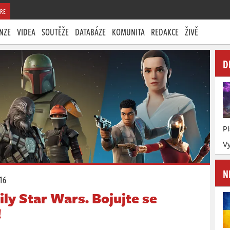
RE
NZE
VIDEA
SOUTĚŽE
DATABÁZE
KOMUNITA
REDAKCE
ŽIVĚ
D
P
V
N
:16
ily Star Wars. Bojujte se
!