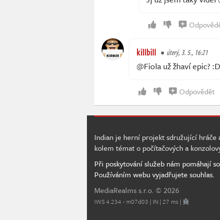
Odpověd
killbill
úterý, 3. 5., 16:21
@Fiola už žhaví epic? :
Odpovědět
Indian je herní projekt sdružující hráče
kolem témat o počítačových a konzolov
Při poskytování služeb nám pomáhají so
Používáním webu vyjadřujete souhlas.
MediaRealms s.r.o.
© 2026
IWS 4.234 - m07d03 | IN | 27 ms |