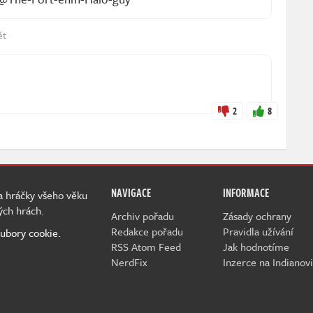
ět
D
2
8
NAVIGACE
INFORMACE
 a hráčky všeho věku
ých hrách.
Archiv pořadu
Zásady ochrany
Redakce pořadu
Pravidla užívání
ubory cookie.
RSS Atom Feed
Jak hodnotíme
NerdFix
Inzerce na Indianovi