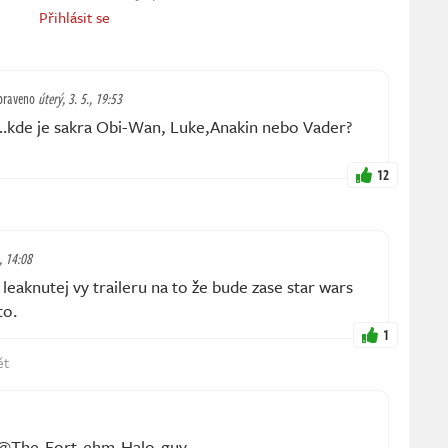
Přihlásit se
praveno
úterý, 3. 5., 19:53
…kde je sakra Obi-Wan, Luke,Anakin nebo Vader?
12
., 14:08
eaknutej vy traileru na to že bude zase star wars
to.
1
ět
ěl @The-Fort-ehm-Halo-guy