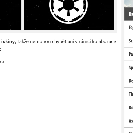
Ha
Fo
Sc
 i
skiny
, takže nemohou chybět ani v rámci kolaborace
:
Pa
ra
Sp
De
Th
Do
As