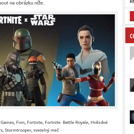
Rh
out na obrázku níže.
C
c Games
,
Finn
,
Fortnite
,
Fortnite: Battle Royale
,
Hvězdné
rs
,
Stormtrooper
,
svetelný meč