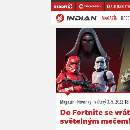
REALMERCH.STO
MAGAZÍN
RECE
Magazín
·
Novinky
·
v úterý
3. 5. 2022 18
Do Fortnite se vrát
světelným mečem