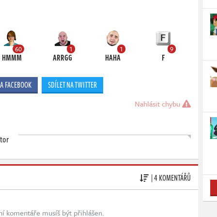
60
1
1
9
HMMM
ARRGG
HAHA
F
NA FACEBOOK
SDÍLET NA TWITTER
Nahlásit chybu
tor
| 4 KOMENTÁŘŮ
ní komentáře musíš být přihlášen.