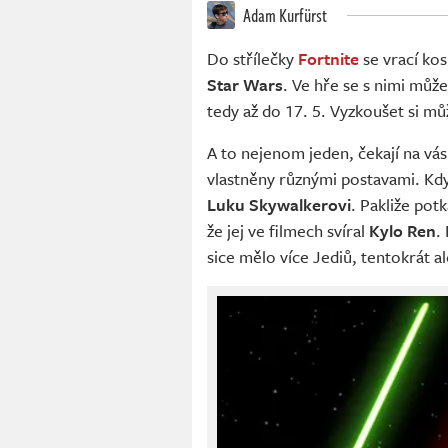
Adam Kurfürst
Do střílečky
Fortnite
se vrací kos
Star Wars
. Ve hře se s nimi může
tedy až do 17. 5. Vyzkoušet si m
A to nejenom jeden, čekají na vá
vlastněny různými postavami. Když
Luku Skywalkerovi
. Pakliže pot
že jej ve filmech svíral
Kylo Ren
.
sice mělo více Jediů, tentokrát al