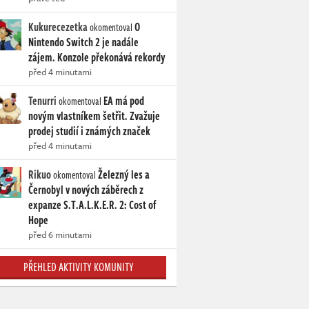
Kukurecezetka
O
okomentoval
Nintendo Switch 2 je nadále
zájem. Konzole překonává rekordy
před 4 minutami
Tenurri
EA má pod
okomentoval
novým vlastníkem šetřit. Zvažuje
prodej studií i známých značek
před 4 minutami
Rikuo
Železný les a
okomentoval
Černobyl v nových záběrech z
expanze S.T.A.L.K.E.R. 2: Cost of
Hope
před 6 minutami
PŘEHLED AKTIVITY KOMUNITY