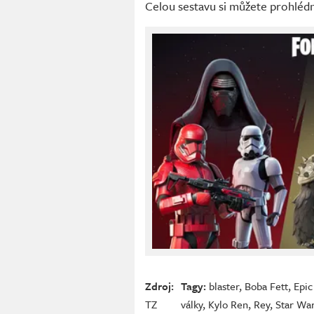
Celou sestavu si můžete prohlédn
Zdroj:
Tagy:
blaster
,
Boba Fett
,
Epi
TZ
války
,
Kylo Ren
,
Rey
,
Star Wa