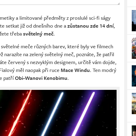
metiky a limitované předměty z proslulé sci-fi ságy
te setkat již od dnešního dne a
zůstanou zde 14 dní
,
ůžete třeba
světelný meč
.
s světelné meče různých barev, které byly ve filmech
 narazíte na zelený světelný meč, poznáte, že patřil
káte červený s nezvyklým designem, určitě vám dojde,
 Fialový měl naopak při ruce
Mace Windu
. Ten modrý
e patří
Obi-Wanovi Kenobimu
.