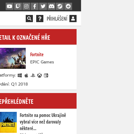
PŘIHLÁŠENÍ
ETAIL K OZNAČENÉ HŘE
Fortnite
EPIC Games
latformy:
ydání: Q1 2018
EPŘEHLÉDNĚTE
Fortnite na pomoc Ukrajině
vybral více než darovaly
některé…