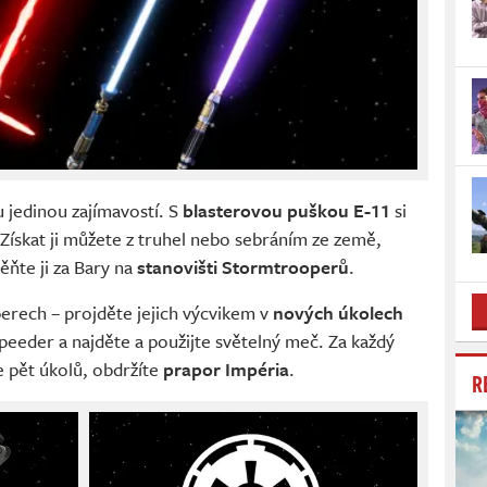
 jedinou zajímavostí. S
blasterovou puškou E-11
si
 Získat ji můžete z truhel nebo sebráním ze země,
ňte ji za Bary na
stanovišti Stormtrooperů
.
erech – projděte jejich výcvikem v
nových úkolech
speeder a najděte a použijte světelný meč. Za každý
e pět úkolů, obdržíte
prapor Impéria
.
R