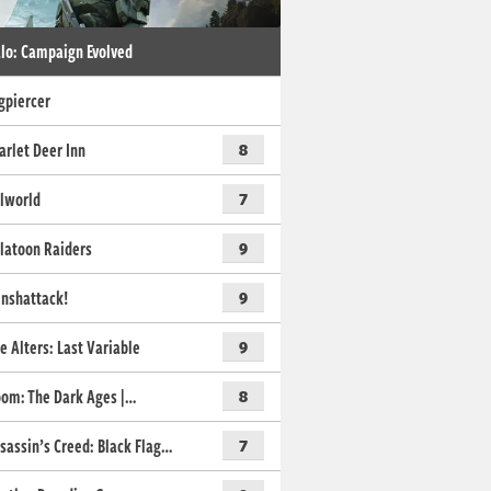
lo: Campaign Evolved
gpiercer
arlet Deer Inn
8
lworld
7
latoon Raiders
9
nshattack!
9
e Alters: Last Variable
9
om: The Dark Ages |…
8
sassin’s Creed: Black Flag…
7