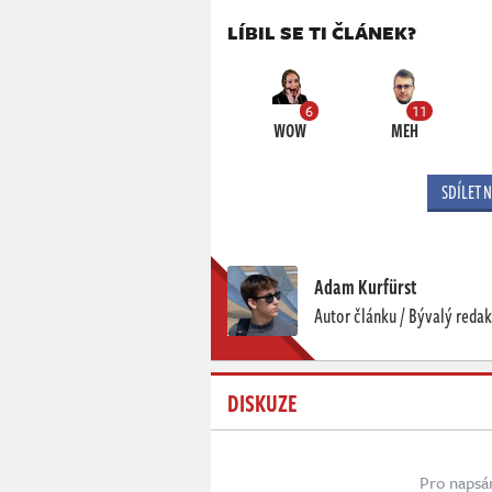
LÍBIL SE TI ČLÁNEK?
6
11
WOW
MEH
SDÍLET 
Adam Kurfürst
Autor článku / Bývalý redak
DISKUZE
Pro napsá