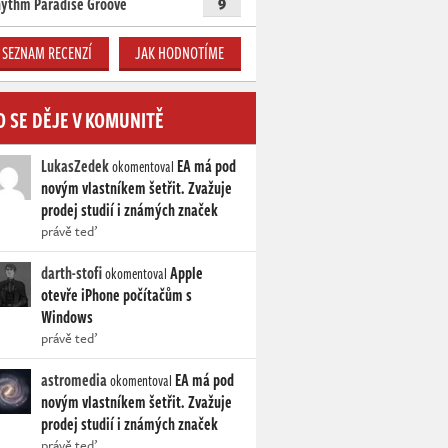
ythm Paradise Groove
9
SEZNAM RECENZÍ
JAK HODNOTÍME
O SE DĚJE V KOMUNITĚ
LukasZedek
EA má pod
okomentoval
novým vlastníkem šetřit. Zvažuje
prodej studií i známých značek
právě teď
darth-stofi
Apple
okomentoval
otevře iPhone počítačům s
Windows
právě teď
astromedia
EA má pod
okomentoval
novým vlastníkem šetřit. Zvažuje
prodej studií i známých značek
právě teď