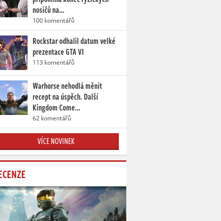
nosičů na…
100 komentářů
Rockstar odhalil datum velké
prezentace GTA VI
113 komentářů
Warhorse nehodlá měnit
recept na úspěch. Další
Kingdom Come…
62 komentářů
VÍCE NOVINEK
ECENZE