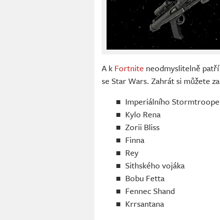
A k
Fortnite
neodmyslitelně patří
se Star Wars. Zahrát si můžete za
Imperiálního Stormtroope
Kylo Rena
Zorii Bliss
Finna
Rey
Sithského vojáka
Bobu Fetta
Fennec Shand
Krrsantana