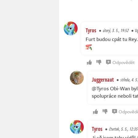
Tyros
úterý, 3. 5., 19:52
U
Furt budou cpát tu Rey
Odpovědět
Juggernaut
středa, 4. 5
@Tyros Obi-Wan byl l
spolupráce neboli ta
Odpověd
Tyros
čtvrtek, 5. 5., 12:35
Jj už jsem taky vid