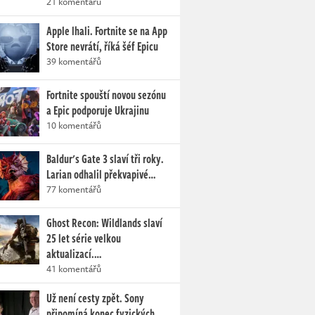
21 komentářů
Apple lhali. Fortnite se na App
Store nevrátí, říká šéf Epicu
39 komentářů
Fortnite spouští novou sezónu
a Epic podporuje Ukrajinu
10 komentářů
Baldur's Gate 3 slaví tři roky.
Larian odhalil překvapivé…
77 komentářů
Ghost Recon: Wildlands slaví
25 let série velkou
aktualizací.…
41 komentářů
Už není cesty zpět. Sony
připomíná konec fyzických