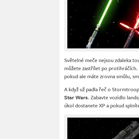
Světelné meče nejsou zdaleka tou
můžete zastřílet po protihráčích.
pokud ale máte zrovna smůlu, smě
A když už padla řeč o Stormtroop
Star Wars
. Zabavte vozidlo land
úkol dostanete XP a pokud splnít