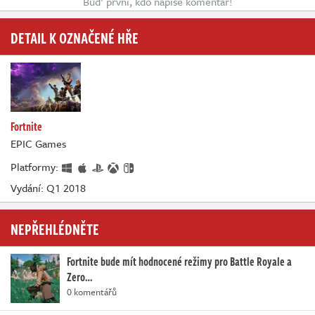
Buď první, kdo napíše komentář!
DETAIL K OZNAČENÉ HŘE
Fortnite
EPIC Games
Platformy:
Vydání: Q1 2018
NEPŘEHLÉDNĚTE
Fortnite bude mít hodnocené režimy pro Battle Royale a
Zero…
0 komentářů