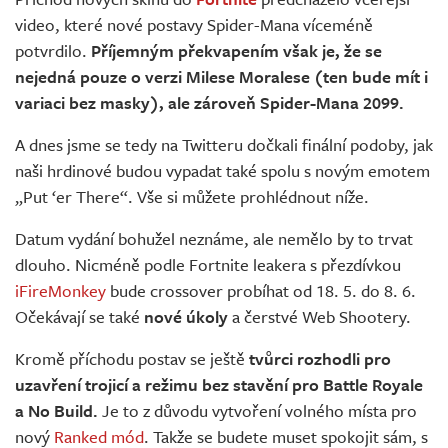
Živě
video, které nové postavy Spider-Mana víceméně
potvrdilo.
Příjemným překvapením však je, že se
nejedná pouze o verzi Milese Moralese (ten bude mít i
variaci bez masky), ale zároveň Spider-Mana 2099.
A dnes jsme se tedy na Twitteru dočkali finální podoby, jak
naši hrdinové budou vypadat také spolu s novým emotem
„Put ‘er There“. Vše si můžete prohlédnout níže.
Datum vydání bohužel neznáme, ale nemělo by to trvat
dlouho. Nicméně podle Fortnite leakera s přezdívkou
iFireMonkey
bude crossover probíhat od 18. 5. do 8. 6.
Očekávají se také
nové úkoly
a čerstvé Web Shootery.
Kromě příchodu postav se ještě
tvůrci rozhodli pro
uzavření trojicí a režimu bez stavění pro Battle Royale
a No Build.
Je to z důvodu vytvoření volného místa pro
nový
Ranked mód
. Takže se budete muset spokojit sám, s