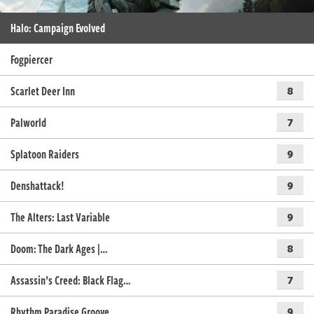
Halo: Campaign Evolved
Fogpiercer
Scarlet Deer Inn
8
Palworld
7
Splatoon Raiders
9
Denshattack!
9
The Alters: Last Variable
9
Doom: The Dark Ages |…
8
Assassin’s Creed: Black Flag…
7
Rhythm Paradise Groove
9