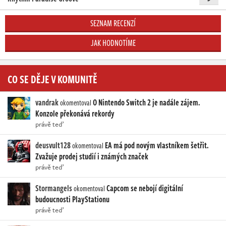
SEZNAM RECENZÍ
JAK HODNOTÍME
CO SE DĚJE V KOMUNITĚ
vandrak
O Nintendo Switch 2 je nadále zájem.
okomentoval
Konzole překonává rekordy
právě teď
deusvult128
EA má pod novým vlastníkem šetřit.
okomentoval
Zvažuje prodej studií i známých značek
právě teď
Stormangels
Capcom se nebojí digitální
okomentoval
budoucnosti PlayStationu
právě teď