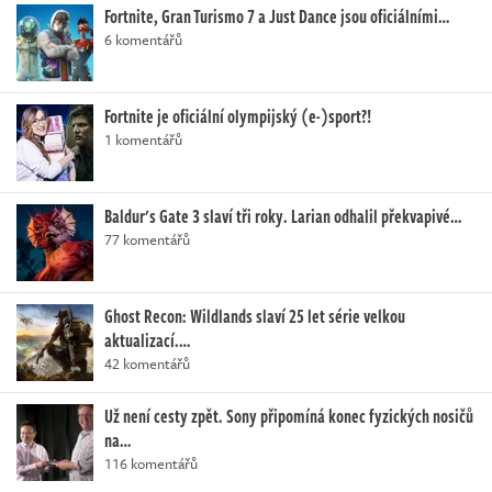
Fortnite, Gran Turismo 7 a Just Dance jsou oficiálními…
6 komentářů
Fortnite je oficiální olympijský (e-)sport?!
1 komentářů
Baldur's Gate 3 slaví tři roky. Larian odhalil překvapivé…
77 komentářů
Ghost Recon: Wildlands slaví 25 let série velkou
aktualizací.…
42 komentářů
Už není cesty zpět. Sony připomíná konec fyzických nosičů
na…
116 komentářů