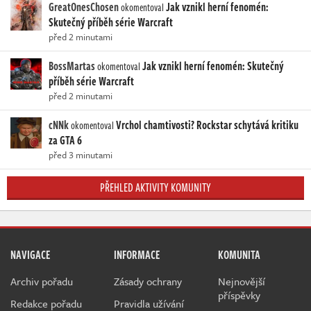
GreatOnesChosen
Jak vznikl herní fenomén:
okomentoval
Skutečný příběh série Warcraft
před 2 minutami
BossMartas
Jak vznikl herní fenomén: Skutečný
okomentoval
příběh série Warcraft
před 2 minutami
cNNk
Vrchol chamtivosti? Rockstar schytává kritiku
okomentoval
za GTA 6
před 3 minutami
PŘEHLED AKTIVITY KOMUNITY
NAVIGACE
INFORMACE
KOMUNITA
Archiv pořadu
Zásady ochrany
Nejnovější
příspěvky
Redakce pořadu
Pravidla užívání