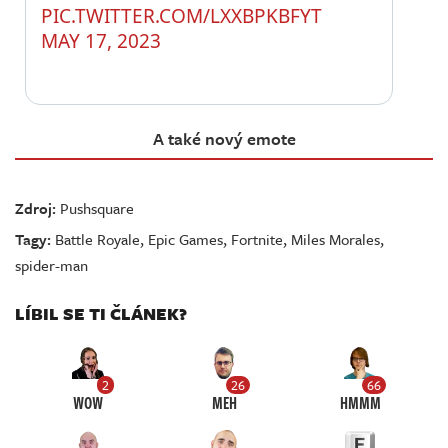
PIC.TWITTER.COM/LXXBPKBFYT
MAY 17, 2023
A také nový emote
Zdroj:
Pushsquare
Tagy:
Battle Royale
,
Epic Games
,
Fortnite
,
Miles Morales
,
spider-man
LÍBIL SE TI ČLÁNEK?
2
26
66
WOW
MEH
HMMM