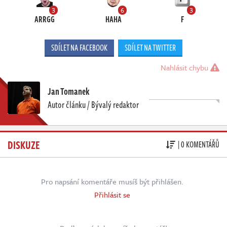
3
6
3
ARRGG
HAHA
F
SDÍLET NA FACEBOOK
SDÍLET NA TWITTER
Nahlásit chybu
Jan Tomanek
Autor článku / Bývalý redaktor
DISKUZE
| 0 KOMENTÁŘŮ
Pro napsání komentáře musíš být přihlášen.
Přihlásit se