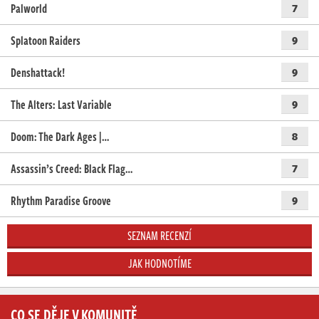
Palworld
7
Splatoon Raiders
9
Denshattack!
9
The Alters: Last Variable
9
Doom: The Dark Ages |…
8
Assassin’s Creed: Black Flag…
7
Rhythm Paradise Groove
9
SEZNAM RECENZÍ
JAK HODNOTÍME
CO SE DĚJE V KOMUNITĚ