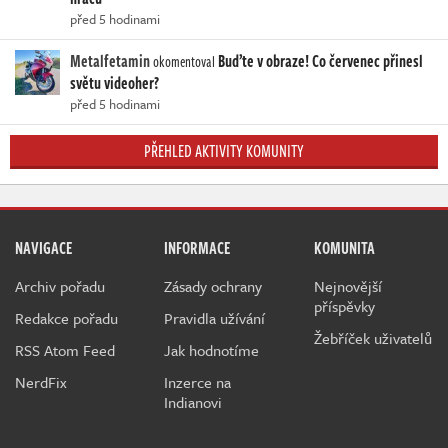
před 5 hodinami
Metalfetamin
Buďte v obraze! Co červenec přinesl
okomentoval
světu videoher?
před 5 hodinami
PŘEHLED AKTIVITY KOMUNITY
NAVIGACE
INFORMACE
KOMUNITA
Archiv pořadu
Zásady ochrany
Nejnovější
příspěvky
Redakce pořadu
Pravidla užívání
Žebříček uživatelů
RSS Atom Feed
Jak hodnotíme
NerdFix
Inzerce na
Indianovi