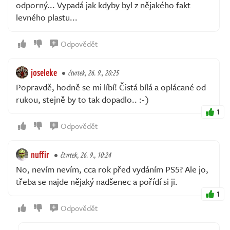
odporný... Vypadá jak kdyby byl z nějakého fakt
levného plastu...
Odpovědět
joseleke
čtvrtek, 26. 9., 20:25
Popravdě, hodně se mi líbí! Čistá bílá a oplácané od
rukou, stejně by to tak dopadlo.. :-)
1
Odpovědět
nuffir
čtvrtek, 26. 9., 10:24
No, nevím nevím, cca rok před vydáním PS5? Ale jo,
třeba se najde nějaký nadšenec a pořídí si ji.
1
Odpovědět