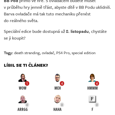
BB Pod
přímo ve hře. S ovladačem budete muset
v průběhu hry jemně třást, abyste dítě v BB Podu uklidnili.
Barva ovladače má tak tuto mechaniku přenést
do reálného světa.
Speciální edice bude dostupná už
8. listopadu
, chystáte
se ji koupit?
Tagy:
death stranding
,
ovladač
,
PS4 Pro
,
special edition
LÍBIL SE TI ČLÁNEK?
1
4
4
WOW
MEH
HMMM
0
0
0
ARRGG
HAHA
F