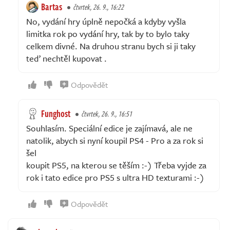
Bartas
čtvrtek, 26. 9., 16:22
No, vydání hry úplně nepočká a kdyby vyšla
limitka rok po vydání hry, tak by to bylo taky
celkem divné. Na druhou stranu bych si ji taky
teď nechtěl kupovat .
Odpovědět
Funghost
čtvrtek, 26. 9., 16:51
Souhlasím. Speciální edice je zajímavá, ale ne
natolik, abych si nyní koupil PS4 - Pro a za rok si
šel
koupit PS5, na kterou se těším :-) Třeba vyjde za
rok i tato edice pro PS5 s ultra HD texturami :-)
Odpovědět