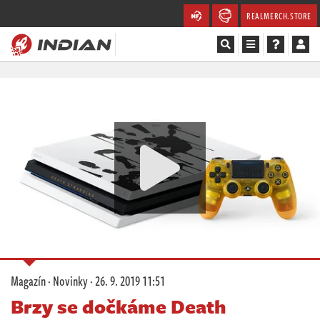
REALMERCH.STORE
Magazín
Recenze
Videa
Soutěže
Databáze
Komunita
Magazín
·
Novinky
·
26. 9. 2019 11:51
Redakce
Brzy se dočkáme Death