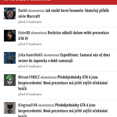
Durhil
Jak vznikl herní fenomén: Skutečný příběh
okomentoval
série Warcraft
před 2 hodinami
lister88
Rockstar odhalil datum velké prezentace
okomentoval
GTA VI
před 3 hodinami
jirka-hamrik665
Expeditions: Samurai nás už dnes
okomentoval
vezme do Japonska v době samurajů
před 4 hodinami
Nitram1980CZ
Předobjednávky GTA 6 jsou
okomentoval
bezprecedentní. Nová prezentace má ještě zvýšit očekávání
hráčů
před 4 hodinami
Kingroad144
Předobjednávky GTA 6 jsou
okomentoval
bezprecedentní. Nová prezentace má ještě zvýšit očekávání
hráčů