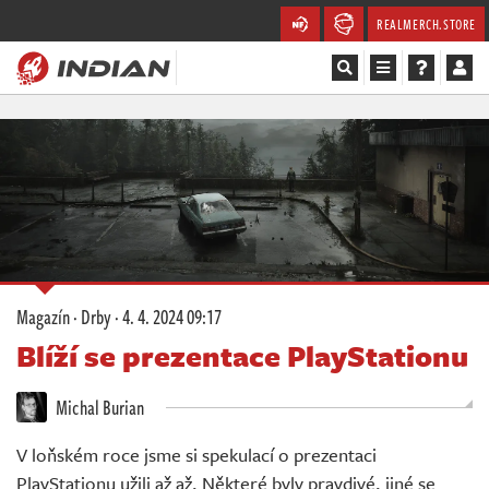
REALMERCH.STORE
Magazín
Recenze
Videa
Soutěže
Magazín
·
Drby
·
4. 4. 2024 09:17
Databáze
Blíží se prezentace PlayStationu
Komunita
Michal Burian
Redakce
V loňském roce jsme si spekulací o prezentaci
PlayStationu užili až až. Některé byly pravdivé, jiné se