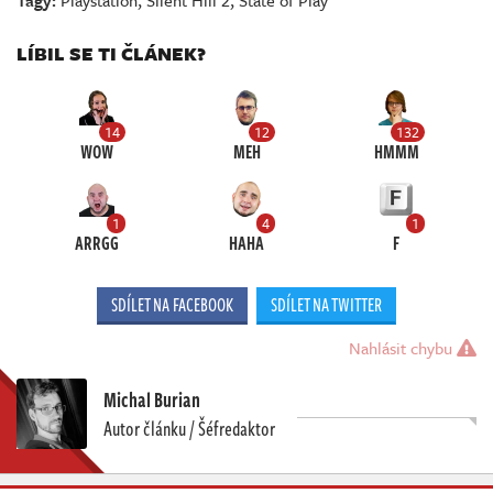
Tagy:
Playstation
,
Silent Hill 2
,
State of Play
LÍBIL SE TI ČLÁNEK?
14
12
132
WOW
MEH
HMMM
1
4
1
ARRGG
HAHA
F
SDÍLET NA FACEBOOK
SDÍLET NA TWITTER
Nahlásit chybu
Michal Burian
Autor článku / Šéfredaktor