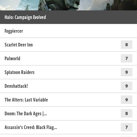
Halo: Campaign Evolved
Fogpiercer
Scarlet Deer Inn
8
Palworld
7
Splatoon Raiders
9
Denshattack!
9
The Alters: Last Variable
9
Doom: The Dark Ages |…
8
Assassin’s Creed: Black Flag…
7