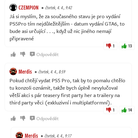
CZEMPION
čtvrtek, 4. 4., 9:42
Já si myslím, že za současného stavu je pro vydání
PS5Pro tím nejdůležitějším - datum vydání GTA6, to
bude asi určující . . ., když už nic jiného nemají
připravené
1
13
Odpovědět
Merdis
čtvrtek, 4. 4., 8:59
Pokud chtějí vydat PS5 Pro, tak by to pomalu chtělo
tu konzoli oznámit, takže bych úplně nevylučoval
větší akci s pár teasery first party her a trailery na
third party věci (exkluzivní i multiplatformní).
1
14
Odpovědět
Merdis
čtvrtek, 4. 4., 9:17