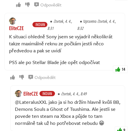
Odpovědět
čtvrtek, 4. 4.,
Upraveno
čtvrtek, 4. 4.,
INDIAN
EliteCZE
8:31
8:32
K situaci ohledně Sony jsem se vyjadril několikrát
takze maximálně reknu ze počkám jestli něco
předvedou a pak se uvidí
PS5 ale po Stellar Blade jde opět odpočívat
14
Odpovědět
EliteCZE
INDIAN
čtvrtek, 4. 4., 8:49
@LateralusXXL jako ja si ho držím hlavně kvůli BB,
Demons Souls a Ghost of Tsushima. Ale jestli se
povede ten steam na Xbox a půjde to tam
normálně tak už ho potřebovat nebudu 😁
9