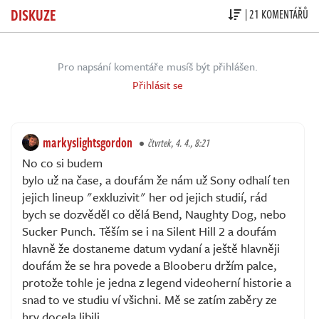
DISKUZE
| 21 KOMENTÁŘŮ
Pro napsání komentáře musíš být přihlášen.
Přihlásit se
markyslightsgordon
čtvrtek, 4. 4., 8:21
No co si budem
bylo už na čase, a doufám že nám už Sony odhalí ten
jejich lineup "exkluzivit" her od jejich studií, rád
bych se dozvěděl co dělá Bend, Naughty Dog, nebo
Sucker Punch. Těším se i na Silent Hill 2 a doufám
hlavně že dostaneme datum vydaní a ještě hlavněji
doufám že se hra povede a Blooberu držím palce,
protože tohle je jedna z legend videoherní historie a
snad to ve studiu ví všichni. Mě se zatím zaběry ze
hry docela libili.