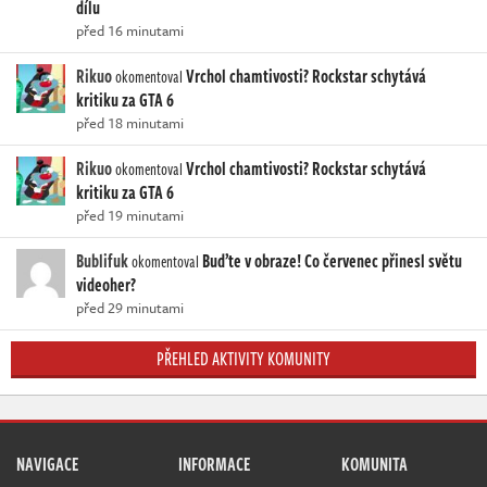
dílu
před 16 minutami
Rikuo
Vrchol chamtivosti? Rockstar schytává
okomentoval
kritiku za GTA 6
před 18 minutami
Rikuo
Vrchol chamtivosti? Rockstar schytává
okomentoval
kritiku za GTA 6
před 19 minutami
Bublifuk
Buďte v obraze! Co červenec přinesl světu
okomentoval
videoher?
před 29 minutami
PŘEHLED AKTIVITY KOMUNITY
NAVIGACE
INFORMACE
KOMUNITA