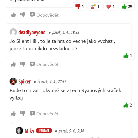
1
1
1
29
Odpovědět
deadlybeyond
pátek, 5. 4., 19:33
Jo Silent Hill, to je ta hra co vecne jako vychazi,
jenze to uz nikdo nezvladne :D
1
Odpovědět
Spiker
čtvrtek, 4. 4., 22:37
Bude to trvat roky než se z těch Ryanových sraček
vylízaj
2
Odpovědět
Miky
INDIAN
pátek, 5. 4., 5:34