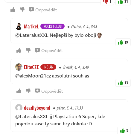
1
31
Odpovědět
Ma1keL
ROCKETCLUB
čtvrtek, 4. 4., 8:16
@LateralusXXL Nejlepší by bylo obojí
19
Odpovědět
EliteCZE
INDIAN
čtvrtek, 4. 4., 8:49
@alexMoon21cz absolutni souhlas
13
Odpovědět
deadlybeyond
pátek, 5. 4., 19:33
@LateralusXXL jj Playstation 6 Super, kde
pojedou zase ty same hry dokola :D
3