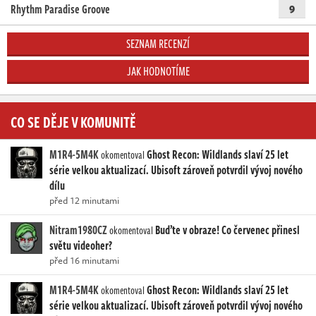
Rhythm Paradise Groove
9
SEZNAM RECENZÍ
JAK HODNOTÍME
CO SE DĚJE V KOMUNITĚ
M1R4-5M4K
Ghost Recon: Wildlands slaví 25 let
okomentoval
série velkou aktualizací. Ubisoft zároveň potvrdil vývoj nového
dílu
před 12 minutami
Nitram1980CZ
Buďte v obraze! Co červenec přinesl
okomentoval
světu videoher?
před 16 minutami
M1R4-5M4K
Ghost Recon: Wildlands slaví 25 let
okomentoval
série velkou aktualizací. Ubisoft zároveň potvrdil vývoj nového