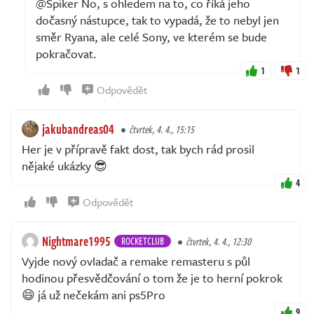
@Spiker No, s ohledem na to, co říká jeho
dočasný nástupce, tak to vypadá, že to nebyl jen
směr Ryana, ale celé Sony, ve kterém se bude
pokračovat.
1
1
Odpovědět
jakubandreas04
čtvrtek, 4. 4., 15:15
Her je v přípravě fakt dost, tak bych rád prosil
nějaké ukázky 😎
4
Odpovědět
Nightmare1995
ROCKETCLUB
čtvrtek, 4. 4., 12:30
Vyjde nový ovladač a remake remasteru s půl
hodinou přesvědčování o tom že je to herní pokrok
😄 já už nečekám ani ps5Pro
9