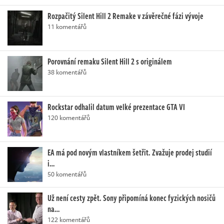
Rozpačitý Silent Hill 2 Remake v závěrečné fázi vývoje
11 komentářů
Porovnání remaku Silent Hill 2 s originálem
38 komentářů
Rockstar odhalil datum velké prezentace GTA VI
120 komentářů
EA má pod novým vlastníkem šetřit. Zvažuje prodej studií
i…
50 komentářů
Už není cesty zpět. Sony připomíná konec fyzických nosičů
na…
122 komentářů