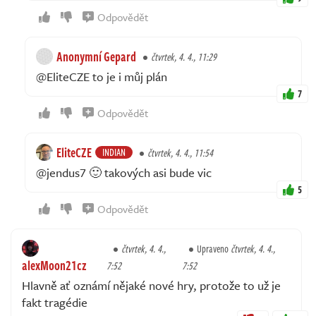
Odpovědět
Anonymní Gepard
čtvrtek, 4. 4., 11:29
@EliteCZE to je i můj plán
7
Odpovědět
EliteCZE
INDIAN
čtvrtek, 4. 4., 11:54
@jendus7 🙂 takových asi bude vic
5
Odpovědět
čtvrtek, 4. 4.,
Upraveno
čtvrtek, 4. 4.,
alexMoon21cz
7:52
7:52
Hlavně ať oznámí nějaké nové hry, protože to už je
fakt tragédie