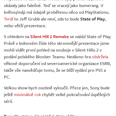
Živě
ukázaly jako falešné. Teď se vracejí jako bumerang. V
květnu/máji má údajně proběhnou něco od PlayStationu.
Tvrdí
to Jeff Grubb ale neví, zda to bude
State of Play
,
nebo větší prezentace.
S ohledem na
Silent Hill 2 Remake
se nabízí State of Play.
Právě v lednovém čísle této skromnější prezentace jsme
mohli vidět první pohled na souboje v Silent Hillu 2 v
podání polského Bloober Teamu. Nedávno hra
obdržela
věkové doporučení od severoamerické organizace ESRB,
takže vše nasvědčuje tomu, že se blíží vydání pro PS5 a
PC.
Velkou show bych osobně vyloučil. Přece jen, Sony bude
ještě
minimálně rok
chybět velké pokračování úspěšných
sérií.