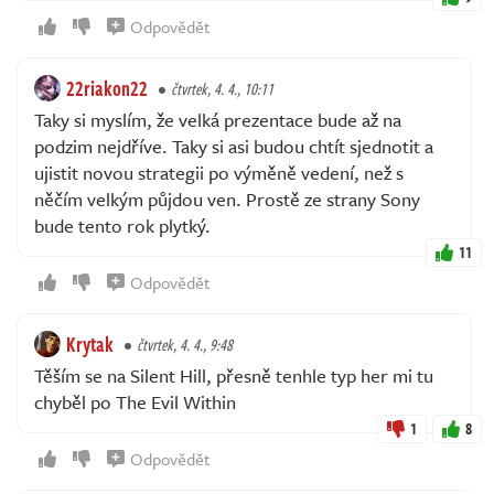
Odpovědět
22riakon22
čtvrtek, 4. 4., 10:11
Taky si myslím, že velká prezentace bude až na
podzim nejdříve. Taky si asi budou chtít sjednotit a
ujistit novou strategii po výměně vedení, než s
něčím velkým půjdou ven. Prostě ze strany Sony
bude tento rok plytký.
11
Odpovědět
Krytak
čtvrtek, 4. 4., 9:48
Těším se na Silent Hill, přesně tenhle typ her mi tu
chyběl po The Evil Within
1
8
Odpovědět