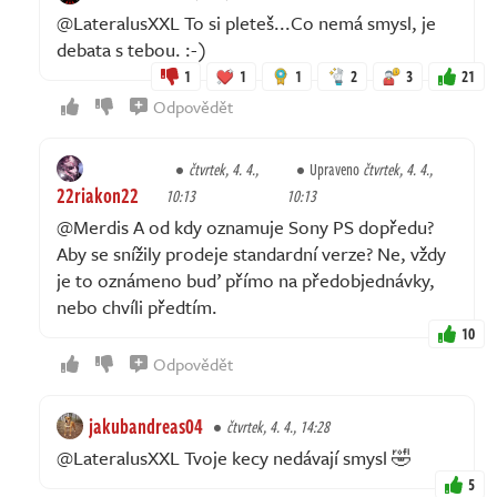
@LateralusXXL To si pleteš...Co nemá smysl, je
debata s tebou. :⁠-⁠)
1
1
1
2
3
21
Odpovědět
čtvrtek, 4. 4.,
Upraveno
čtvrtek, 4. 4.,
22riakon22
10:13
10:13
@Merdis A od kdy oznamuje Sony PS dopředu?
Aby se snížily prodeje standardní verze? Ne, vždy
je to oznámeno buď přímo na předobjednávky,
nebo chvíli předtím.
10
Odpovědět
jakubandreas04
čtvrtek, 4. 4., 14:28
@LateralusXXL Tvoje kecy nedávají smysl 🤣
5