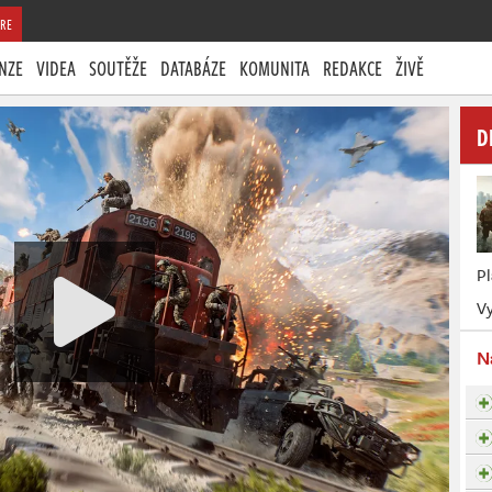
RE
NZE
VIDEA
SOUTĚŽE
DATABÁZE
KOMUNITA
REDAKCE
ŽIVĚ
D
P
Vy
N