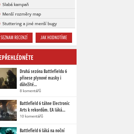
Slabá kampaň
Menší rozměry map
Stuttering a jiné menší bugy
SEZNAM RECENZÍ
JAK HODNOTÍME
EPŘEHLÉDNĚTE
Druhá sezóna Battlefieldu 6
přinese plynové masky i
důležité…
8 komentářů
Battlefield 6 táhne Electronic
Arts k rekordům. EA láká…
10 komentářů
Battlefield 6 láká na noční