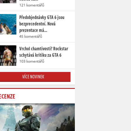
121 komentářů
Předobjednávky GTA 6 jsou
bezprecedentní. Nová
prezentace má…
45 komentářů
Vrchol chamtivosti? Rockstar
schytává kritiku za GTA 6
103 komentářů
VÍCE NOVINEK
ECENZE