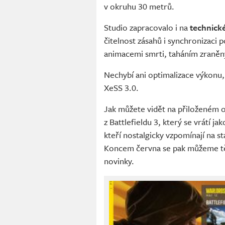
v okruhu 30 metrů.
Studio zapracovalo i na
technick
čitelnost zásahů i synchronizaci
animacemi smrti, taháním zraněn
Nechybí ani optimalizace výkonu, 
XeSS 3.0.
Jak můžete vidět na přiloženém ob
z Battlefieldu 3, který se vrátí ja
kteří nostalgicky vzpomínají na sta
Koncem června se pak můžeme tě
novinky.