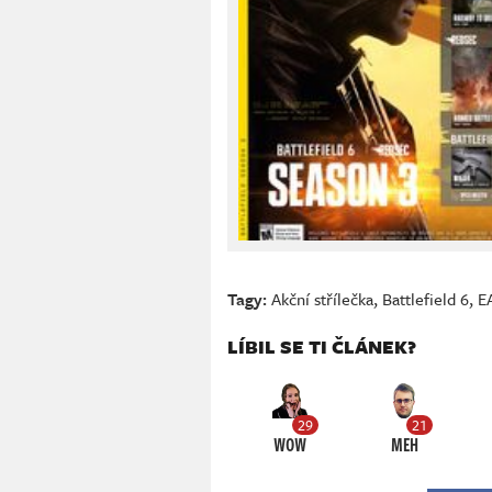
Tagy:
Akční střílečka
,
Battlefield 6
,
E
LÍBIL SE TI ČLÁNEK?
29
21
WOW
MEH