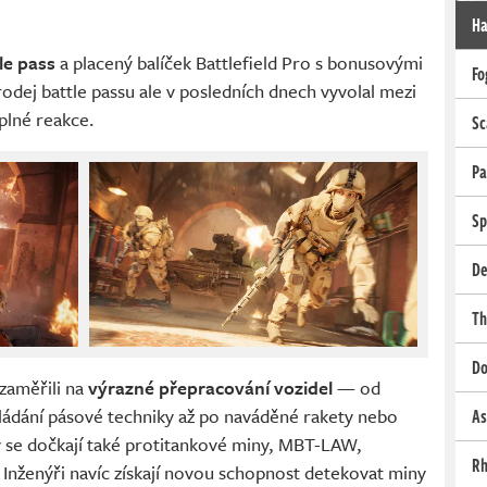
Ha
le pass
a placený balíček Battlefield Pro s bonusovými
Fo
ej battle passu ale v posledních dnech vyvolal mezi
plné reakce.
Sc
Pa
Sp
De
Th
Do
zaměřili na
výrazné přepracování vozidel
— od
ládání pásové techniky až po naváděné rakety nebo
As
av se dočkají také protitankové miny, MBT-LAW,
Rh
Inženýři navíc získají novou schopnost detekovat miny