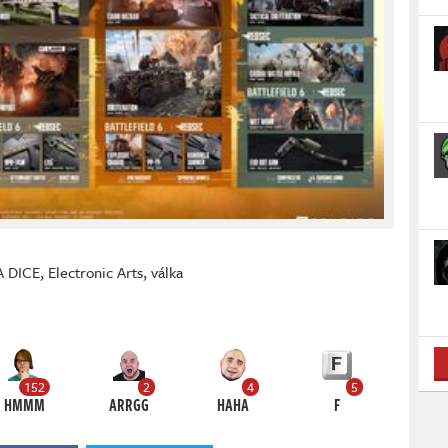
A DICE
,
Electronic Arts
,
válka
152
2
4
5
HMMM
ARRGG
HAHA
F