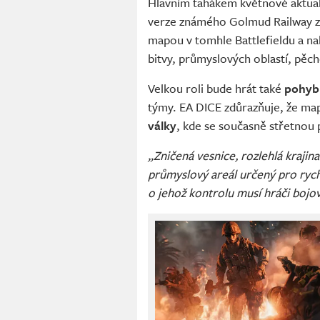
Hlavním tahákem květnové aktua
verze známého Golmud Railway z B
mapou v tomhle Battlefieldu a n
bitvy, průmyslových oblastí, pěch
Velkou roli bude hrát také
pohybu
týmy. EA DICE zdůrazňuje, že ma
války
, kde se současně střetnou p
„Zničená vesnice, rozlehlá krajina
průmyslový areál určený pro rychl
o jehož kontrolu musí hráči bojo