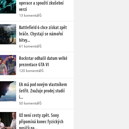
operace a spouští zkušební
verzi
13 komentářů
Battlefield 6 chce získat zpět
hráče. Chystají se námořní
bitvy…
61 komentářů
Rockstar odhalil datum velké
prezentace GTA VI
120 komentářů
EA má pod novým vlastníkem
šetřit. Zvažuje prodej studií
i…
50 komentářů
Už není cesty zpět. Sony
připomíná konec fyzických
nosičů na…