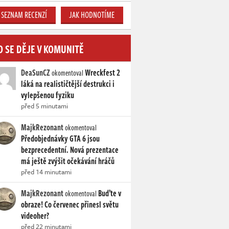
SEZNAM RECENZÍ
JAK HODNOTÍME
O SE DĚJE V KOMUNITĚ
DeaSunCZ
Wreckfest 2
okomentoval
láká na realističtější destrukci i
vylepšenou fyziku
před 5 minutami
MajkRezonant
okomentoval
Předobjednávky GTA 6 jsou
bezprecedentní. Nová prezentace
má ještě zvýšit očekávání hráčů
před 14 minutami
MajkRezonant
Buďte v
okomentoval
obraze! Co červenec přinesl světu
videoher?
před 22 minutami