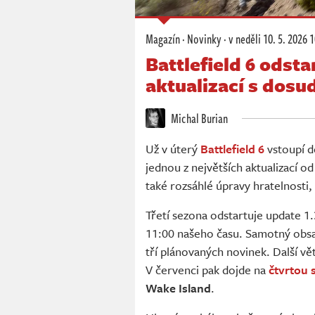
Magazín
·
Novinky
·
v neděli
10. 5. 2026 
Battlefield 6 odsta
aktualizací s dosu
Michal Burian
Už v úterý
Battlefield 6
vstoupí d
jednou z největších aktualizací od
také rozsáhlé úpravy hratelnosti,
Třetí sezona odstartuje update 1.
11:00 našeho času. Samotný obsa
tří plánovaných novinek. Další vět
V červenci pak dojde na
čtvrtou 
Wake Island
.