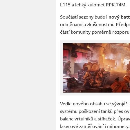
L115 a lehký kulomet RPK-74M.
Součástí sezony bude i
nový batt
odměnami a zkušenostmi. Předprod
částí komunity poměrně rozporu
Vedle nového obsahu se vývojáři 
systému poškození tanků přes ov
balanc vrtulníků a stíhaček. Úpr
laserové zaměřování i minomety. 