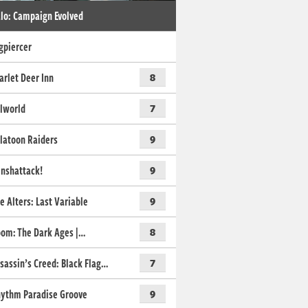
lo: Campaign Evolved
gpiercer
arlet Deer Inn
8
lworld
7
latoon Raiders
9
nshattack!
9
e Alters: Last Variable
9
om: The Dark Ages |…
8
sassin’s Creed: Black Flag…
7
ythm Paradise Groove
9