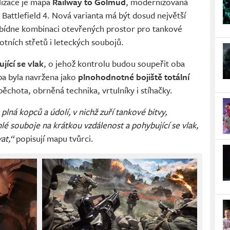
lizace je mapa
Railway to Golmud
, modernizovaná
attlefield 4. Nová varianta má být dosud největší
abídne kombinaci otevřených prostor pro tankové
otních střetů i leteckých soubojů.
jící se vlak
, o jehož kontrolu budou soupeřit oba
pa byla navržena jako
plnohodnotné bojiště totální
ěchota, obrněná technika, vrtulníky i stíhačky.
 plná kopců a údolí, v nichž zuří tankové bitvy,
é souboje na krátkou vzdálenost a pohybující se vlak,
vat,“
popisují mapu tvůrci.