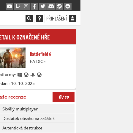
PŘIHLÁŠENÍ
ETAIL K OZNAČENÉ HŘE
Battlefield 6
EA DICE
latformy:
dání: 10. 10. 2025
8
aše recenze
/ 10
Skvělý multiplayer
Dostatek obsahu na začátek
Autentická destrukce