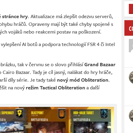
é stránce hry
. Aktualizace má zlepšit odezvu serverů,
 pohybu hráčů. Opraveny mají být také chyby spojené s
C
ých vojáků nebo reakcemi postav na poškození.
vylepšení AI botů a podpora technologií FSR 4 či Intel
rázku, tak v červnu se o slovo přihlásí
Grand Bazaar
ko Cairo Bazaar. Tady je cíl jasný, nalákat do hry hráče,
rší díly série. Je tady také
nový mód Obliteration
.
šit na nový
režim Tactical Obliteration
a další