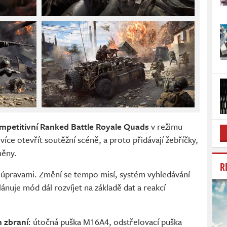
mpetitivní Ranked Battle Royale Quads
v režimu
více otevřít soutěžní scéně, a proto přidávají žebříčky,
měny.
R
úpravami. Změní se tempo misí, systém vyhledávání
lánuje mód dál rozvíjet na základě dat a reakcí
h zbraní
: útočná puška M16A4, odstřelovací puška