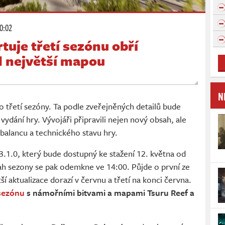
10:02
rtuje třetí sezónu obří
d největší mapou
N
o třetí sezóny. Ta podle zveřejněných detailů bude
 vydání hry. Vývojáři připravili nejen nový obsah, ale
 balancu a technického stavu hry.
3.1.0, který bude dostupný ke stažení 12. května od
h sezony se pak odemkne ve 14:00. Půjde o první ze
ší aktualizace dorazí v červnu a třetí na konci června.
sezónu
s námořními bitvami a mapami Tsuru Reef a